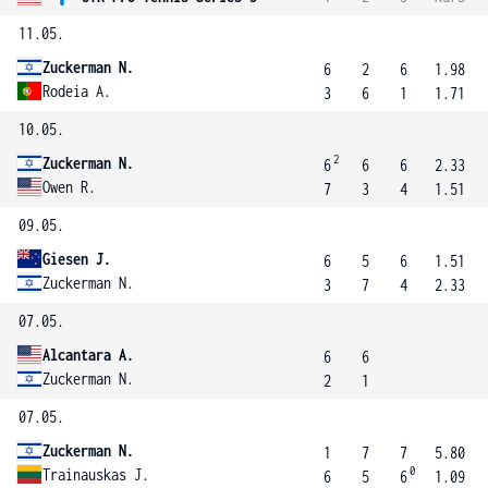
11.05.
Zuckerman N.
6
2
6
1.98
Rodeia A.
3
6
1
1.71
10.05.
2
Zuckerman N.
6
6
6
2.33
Owen R.
7
3
4
1.51
09.05.
Giesen J.
6
5
6
1.51
Zuckerman N.
3
7
4
2.33
07.05.
Alcantara A.
6
6
Zuckerman N.
2
1
07.05.
Zuckerman N.
1
7
7
5.80
0
Trainauskas J.
6
5
6
1.09