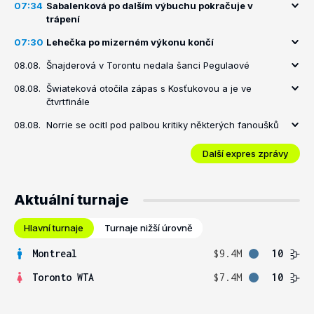
07:34
Sabalenková po dalším výbuchu pokračuje v
trápení
07:30
Lehečka po mizerném výkonu končí
08.08.
Šnajderová v Torontu nedala šanci Pegulaové
08.08.
Šwiateková otočila zápas s Kosťukovou a je ve
čtvrtfinále
08.08.
Norrie se ocitl pod palbou kritiky některých fanoušků
Další expres zprávy
Aktuální turnaje
Hlavní turnaje
Turnaje nižší úrovně
Montreal
$9.4M
10
Toronto WTA
$7.4M
10