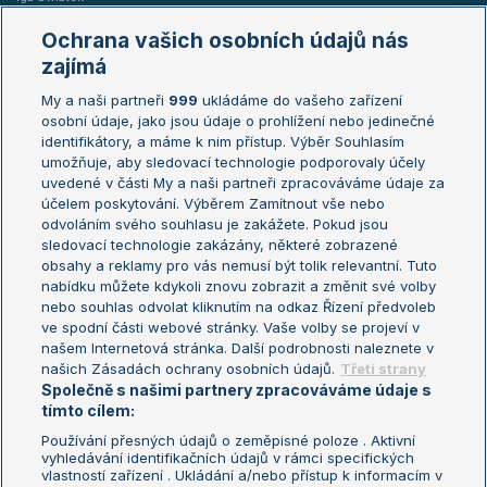
Marie Bouzková
Ochrana vašich osobních údajů nás
Žebříčky
Kalendář turnajů
zajímá
My a naši partneři
999
ukládáme do vašeho zařízení
Žebříček ATP (muži)
Australian Open
osobní údaje, jako jsou údaje o prohlížení nebo jedinečné
Žebříček WTA (ženy)
French Open
identifikátory, a máme k nim přístup. Výběr Souhlasím
umožňuje, aby sledovací technologie podporovaly účely
Sázkařský žebříček
Wimbledon
uvedené v části My a naši partneři zpracováváme údaje za
US Open
účelem poskytování. Výběrem Zamítnout vše nebo
odvoláním svého souhlasu je zakážete. Pokud jsou
Turnaj mistrů
sledovací technologie zakázány, některé zobrazené
Turnaj mistryň
obsahy a reklamy pro vás nemusí být tolik relevantní. Tuto
Aktualní trendy
nabídku můžete kdykoli znovu zobrazit a změnit své volby
nebo souhlas odvolat kliknutím na odkaz Řízení předvoleb
ve spodní části webové stránky. Vaše volby se projeví v
Fotbalové přestupy
našem Internetová stránka. Další podrobnosti naleznete v
Livesport Daily
našich Zásadách ochrany osobních údajů.
Třetí strany
Společně s našimi partnery zpracováváme údaje s
LS Prague Open
tímto cílem:
Používání přesných údajů o zeměpisné poloze . Aktivní
vyhledávání identifikačních údajů v rámci specifických
vlastností zařízení . Ukládání a/nebo přístup k informacím v
Podmínky užití
Nastavení soukromí