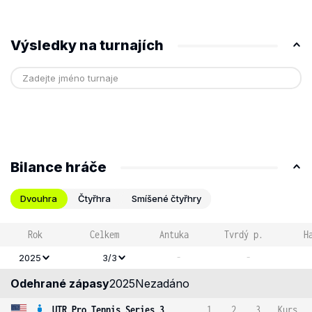
Výsledky na turnajích
Bilance hráče
Dvouhra
Čtyřhra
Smíšené čtyřhry
Rok
Celkem
Antuka
Tvrdý p.
H
-
-
2025
3/3
Odehrané zápasy
2025
Nezadáno
UTR Pro Tennis Series 3
1
2
3
Kurs