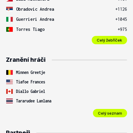
Obradovic Andrea
+1126
Guerrieri Andrea
+1045
Torres Tiago
+975
Celý žebříček
Zranění hráči
Minnen Greetje
Tiafoe Frances
Diallo Gabriel
Tararudee Lanlana
Celý seznam
Partneři