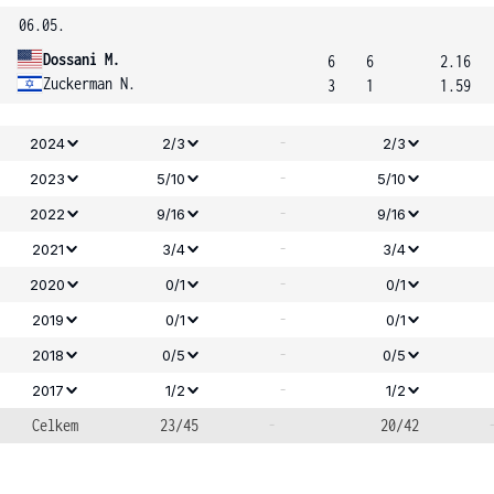
06.05.
Dossani M.
6
6
2.16
Zuckerman N.
3
1
1.59
-
2024
2/3
2/3
-
2023
5/10
5/10
-
2022
9/16
9/16
-
2021
3/4
3/4
-
2020
0/1
0/1
-
2019
0/1
0/1
-
2018
0/5
0/5
-
2017
1/2
1/2
Celkem
23/45
-
20/42