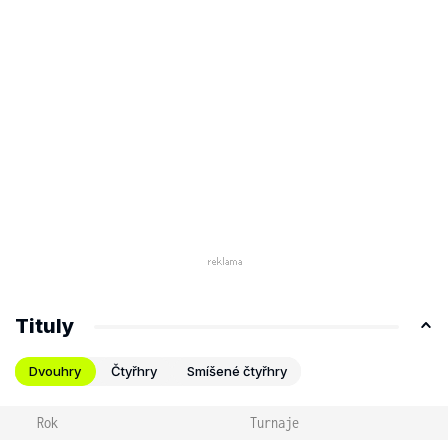
Tituly
Dvouhry
Čtyřhry
Smíšené čtyřhry
Rok
Turnaje