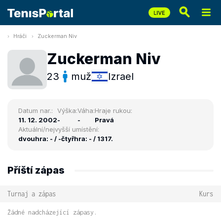
Hráči
Zuckerman Niv
Zuckerman Niv
23
muž
Izrael
Datum nar.:
Výška:
Váha:
Hraje rukou:
11. 12. 2002
-
-
Pravá
Aktuální/nejvyšší umístění:
dvouhra: - / -
čtyřhra: - / 1317.
Příští zápas
Turnaj a zápas
Kurs
Žádné nadcházející zápasy.