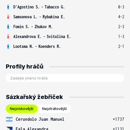
D'Agostino S.
-
Tabacco G.
0-3
Samsonova L.
-
Rybakina E.
4-2
Fomin S.
-
Zhukov M.
2-3
Alexandrova E.
-
Svitolina E.
1-3
Lootsma N.
-
Koenders R.
2-1
Profily hráčů
Sázkařský žebříček
Nejziskovější
Nejztrátovější
Cerundolo Juan Manuel
+1737
Eala Alexandra
+1131