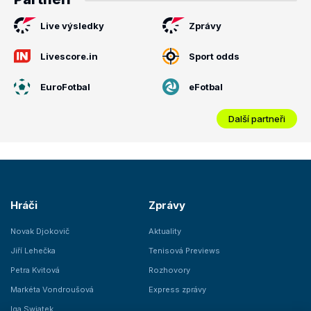
Live výsledky
Zprávy
Livescore.in
Sport odds
EuroFotbal
eFotbal
Další partneři
Hráči
Zprávy
Novak Djokovič
Aktuality
Jiří Lehečka
Tenisová Previews
Petra Kvitová
Rozhovory
Markéta Vondroušová
Express zprávy
Iga Swiatek