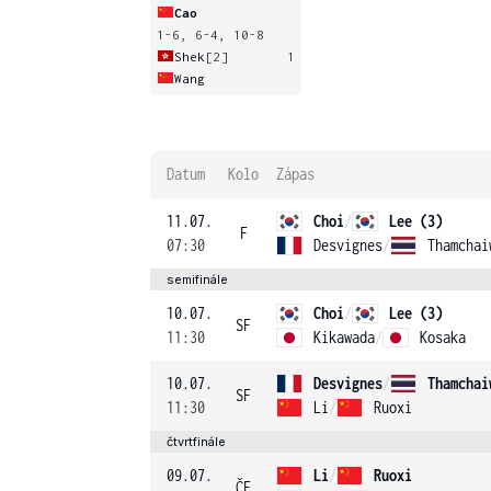
Cao
1-6, 6-4, 10-8
Shek
[2]
1
Wang
Datum
Kolo
Zápas
11.07.
Choi
/
Lee (3)
F
07:30
Desvignes
/
Thamchai
semifinále
10.07.
Choi
/
Lee (3)
SF
11:30
Kikawada
/
Kosaka
10.07.
Desvignes
/
Thamchai
SF
11:30
Li
/
Ruoxi
čtvrtfinále
09.07.
Li
/
Ruoxi
ČF