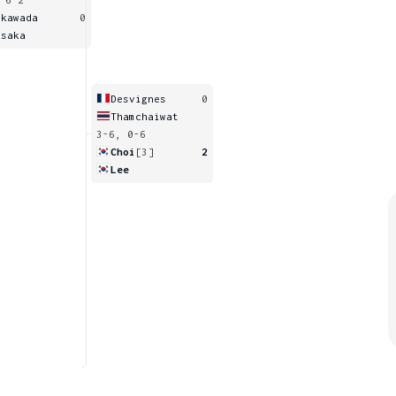
ikawada
0
osaka
Desvignes
0
Thamchaiwat
3-6, 0-6
Choi
[3]
2
Lee