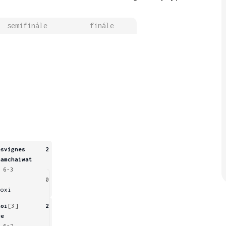
semifinále
finále
esvignes
2
hamchaiwat
 6-3
i
0
uoxi
hoi
[3]
2
ee
 6-2