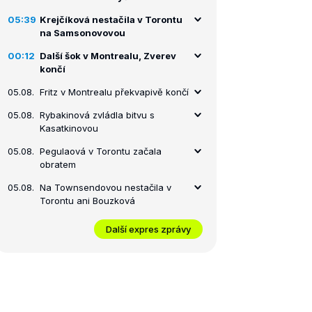
05:39
Krejčíková nestačila v Torontu
na Samsonovovou
00:12
Další šok v Montrealu, Zverev
končí
05.08.
Fritz v Montrealu překvapivě končí
05.08.
Rybakinová zvládla bitvu s
Kasatkinovou
05.08.
Pegulaová v Torontu začala
obratem
05.08.
Na Townsendovou nestačila v
Torontu ani Bouzková
Další expres zprávy