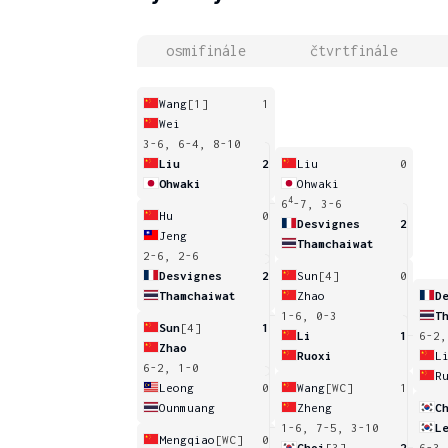
osmifinále
čtvrtfinále
Wang
[1]
1
Wei
3-6, 6-4, 8-10
Liu
2
Liu
0
Ohwaki
Ohwaki
4
6
-7, 3-6
Hu
0
Desvignes
2
Jeng
Thamchaiwat
2-6, 2-6
Desvignes
2
Sun
[4]
0
Thamchaiwat
Zhao
D
1-6, 0-3
T
Sun
[4]
1
Li
1
6-2,
Zhao
Ruoxi
L
6-2, 1-0
R
Leong
0
Wang
[WC]
1
Ounmuang
Zheng
C
1-6, 7-5, 3-10
L
Mengqiao
[WC]
0
Choi
[3]
2
6-3,