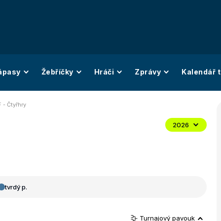
ápasy
Žebříčky
Hráči
Zprávy
Kalendář t
 - Čtyřhry
2026
tvrdý p.
Turnajový pavouk