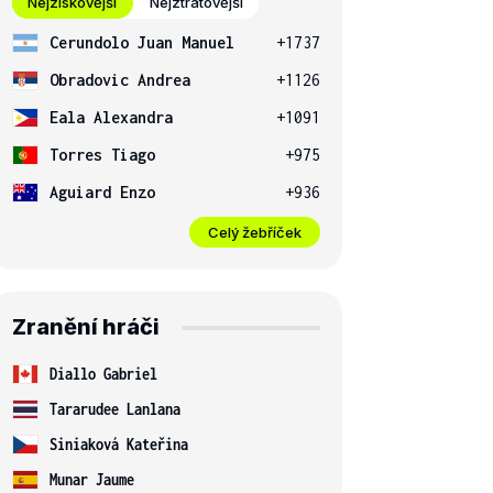
Nejziskovější
Nejztrátovější
Cerundolo Juan Manuel
+1737
Obradovic Andrea
+1126
Eala Alexandra
+1091
Torres Tiago
+975
Aguiard Enzo
+936
Celý žebříček
Zranění hráči
Diallo Gabriel
Tararudee Lanlana
Siniaková Kateřina
Munar Jaume