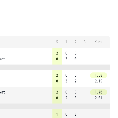
S
1
2
3
Kurs
2
6
6
wat
0
3
0
2
6
6
1.58
0
3
2
2.19
wat
2
6
6
1.70
0
2
3
2.01
1
6
3