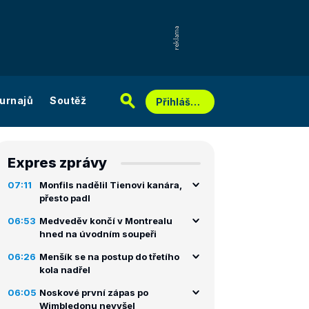
urnajů
Soutěž
Přihlášení
Expres zprávy
07:11
Monfils nadělil Tienovi kanára,
přesto padl
06:53
Medveděv končí v Montrealu
hned na úvodním soupeři
06:26
Menšík se na postup do třetího
kola nadřel
06:05
Noskové první zápas po
Wimbledonu nevyšel