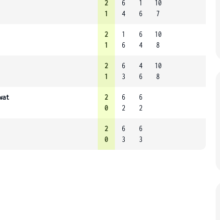
2
6
1
10
1
4
6
7
2
1
6
10
1
6
4
8
2
6
4
10
1
3
6
8
wat
2
6
6
0
2
2
2
6
6
0
3
3