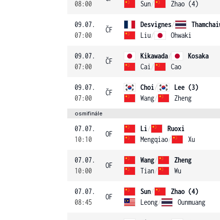
08:00
Sun
/
Zhao (4)
09.07.
Desvignes
/
Thamchai
ČF
07:00
Liu
/
Ohwaki
09.07.
Kikawada
/
Kosaka
ČF
07:00
Cai
/
Cao
09.07.
Choi
/
Lee (3)
ČF
07:00
Wang
/
Zheng
osmifinále
07.07.
Li
/
Ruoxi
OF
10:10
Mengqiao
/
Xu
07.07.
Wang
/
Zheng
OF
10:00
Tian
/
Wu
07.07.
Sun
/
Zhao (4)
OF
08:45
Leong
/
Ounmuang