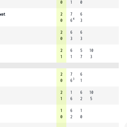
0
1
0
wat
2
7
6
4
0
6
3
2
6
6
0
3
3
2
6
5
10
1
1
7
3
2
7
6
3
0
6
1
2
1
6
10
1
6
2
5
1
6
1
0
2
0