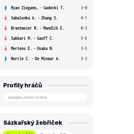
Ryan Ziegann S.
-
Gadecki T.
3-0
Sabalenka A.
-
Zhang S.
4-1
Brantmeier R.
-
Mandlik E.
0-3
Sakkari M.
-
Gauff C.
5-6
Mertens E.
-
Osaka N.
3-5
Norrie C.
-
De Minaur A.
3-3
Profily hráčů
Sázkařský žebříček