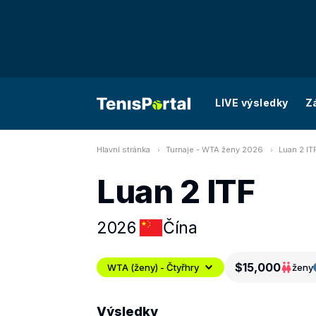
LIVE výsledky
Z
Hlavní stránka
Turnaje - WTA ženy 2026
Luan 2 ITF
Luan 2 ITF
2026
Čína
$15,000
WTA (ženy) - Čtyřhry
ženy
Výsledky