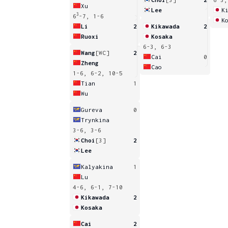
Xu
Lee
K
3
6
-7, 1-6
K
Li
2
Kikawada
2
Ruoxi
Kosaka
6-3, 6-3
Wang
[WC]
2
Cai
0
Zheng
Cao
1-6, 6-2, 10-5
Tian
1
Wu
Gureva
0
Trynkina
3-6, 3-6
Choi
[3]
2
Lee
Kalyakina
1
Lu
4-6, 6-1, 7-10
Kikawada
2
Kosaka
Cai
2