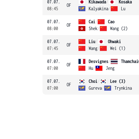
07.07.
Kikawada
/
Kosaka
OF
08:45
Kalyakina
/
Lu
07.07.
Cai
/
Cao
OF
08:00
Shek
/
Wang (2)
07.07.
Liu
/
Ohwaki
OF
07:45
Wang
/
Wei (1)
07.07.
Desvignes
/
Thamchai
OF
07:00
Hu
/
Jeng
07.07.
Choi
/
Lee (3)
OF
07:00
Gureva
/
Trynkina