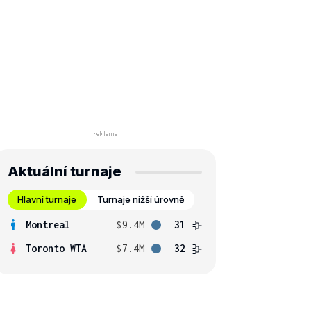
Aktuální turnaje
Hlavní turnaje
Turnaje nižší úrovně
Montreal
$9.4M
31
Toronto WTA
$7.4M
32