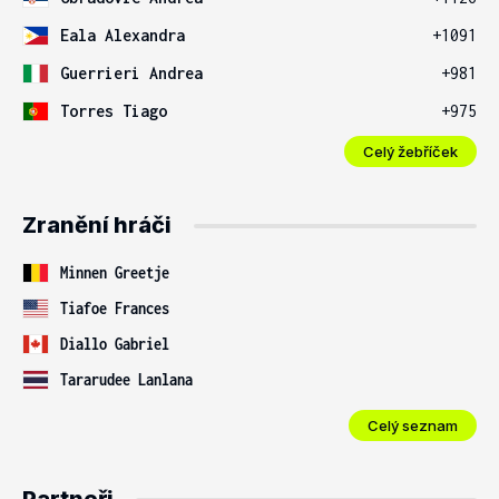
Eala Alexandra
+1091
Guerrieri Andrea
+981
Torres Tiago
+975
Celý žebříček
Zranění hráči
Minnen Greetje
Tiafoe Frances
Diallo Gabriel
Tararudee Lanlana
Celý seznam