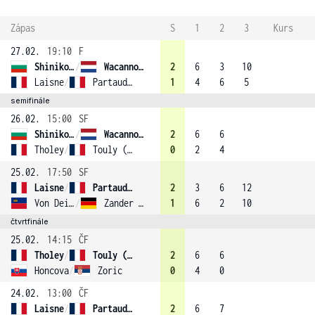
Zápas
S
1
2
3
Kurs
27.02.
19:10
F
Shinikova
/
Wacanno (1)
2
6
3
10
Laisne
/
Partaud (4)
1
4
6
5
semifinále
26.02.
15:00
SF
Shinikova
/
Wacanno (1)
2
6
6
Tholey
/
Touly (3)
0
2
4
25.02.
17:50
SF
Laisne
/
Partaud (4)
2
3
6
12
Von Deichmann
/
Zander (2)
1
6
2
10
čtvrtfinále
25.02.
14:15
ČF
Tholey
/
Touly (3)
2
6
6
Honcova
/
Zoric
0
4
0
24.02.
13:00
ČF
Laisne
/
Partaud (4)
2
6
7