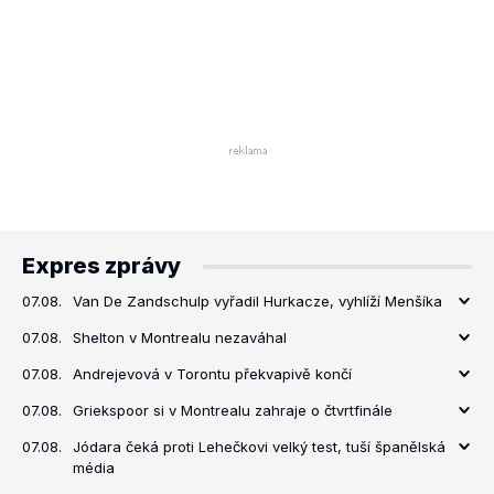
Expres zprávy
07.08.
Van De Zandschulp vyřadil Hurkacze, vyhlíží Menšíka
07.08.
Shelton v Montrealu nezaváhal
07.08.
Andrejevová v Torontu překvapivě končí
07.08.
Griekspoor si v Montrealu zahraje o čtvrtfinále
07.08.
Jódara čeká proti Lehečkovi velký test, tuší španělská
média