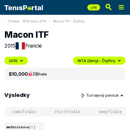
Turnaje - WTA ženy 2015
Macon ITF - Čtyřhry
Macon ITF
2015
Francie
2015
WTA (ženy) - Čtyřhry
$10,000
Ž
hala
Výsledky
Turnajový pavouk
osmifinále
čtvrtfinále
semifinále
Shinikova
[1]