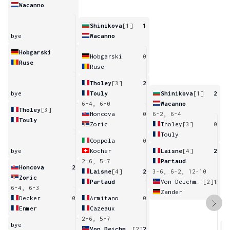
Wacanno
Shinikova
[1]
1
bye
Wacanno
Hobgarski
Hobgarski
0
Ruse
Ruse
Tholey
[3]
2
bye
Touly
Shinikova
[1]
2
6-4, 6-0
Wacanno
Tholey
[3]
Honcova
0
6-2, 6-4
Touly
Zoric
Tholey
[3]
0
Touly
Coppola
0
bye
Kocher
Laisne
[4]
2
2-6, 5-7
Partaud
Honcova
2
Laisne
[4]
2
3-6, 6-2, 12-10
Zoric
Partaud
Von Deichmann
[2]
1
6-4, 6-3
Zander
Decker
0
Armitano
0
Enmer
Cazeaux
2-6, 5-7
bye
Von Deichmann
[2]
2