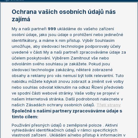
Marie Bouzková
Ochrana vašich osobních údajů nás
Žebříčky
Kalendář turnajů
zajímá
My a naši partneři
999
ukládáme do vašeho zařízení
Žebříček ATP (muži)
Australian Open
osobní údaje, jako jsou údaje o prohlížení nebo jedinečné
Žebříček WTA (ženy)
French Open
identifikátory, a máme k nim přístup. Výběr Souhlasím
umožňuje, aby sledovací technologie podporovaly účely
Sázkařský žebříček
Wimbledon
uvedené v části My a naši partneři zpracováváme údaje za
US Open
účelem poskytování. Výběrem Zamítnout vše nebo
odvoláním svého souhlasu je zakážete. Pokud jsou
Turnaj mistrů
sledovací technologie zakázány, některé zobrazené
Turnaj mistryň
obsahy a reklamy pro vás nemusí být tolik relevantní. Tuto
Aktualní trendy
nabídku můžete kdykoli znovu zobrazit a změnit své volby
nebo souhlas odvolat kliknutím na odkaz Řízení předvoleb
ve spodní části webové stránky. Vaše volby se projeví v
Fotbalové přestupy
našem Internetová stránka. Další podrobnosti naleznete v
Livesport Daily
našich Zásadách ochrany osobních údajů.
Třetí strany
Společně s našimi partnery zpracováváme údaje s
LS Prague Open
tímto cílem:
Používání přesných údajů o zeměpisné poloze . Aktivní
vyhledávání identifikačních údajů v rámci specifických
vlastností zařízení . Ukládání a/nebo přístup k informacím v
Podmínky užití
Nastavení soukromí