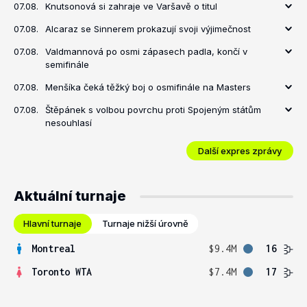
07.08.
Knutsonová si zahraje ve Varšavě o titul
07.08.
Alcaraz se Sinnerem prokazují svoji výjimečnost
07.08.
Valdmannová po osmi zápasech padla, končí v
semifinále
07.08.
Menšíka čeká těžký boj o osmifinále na Masters
07.08.
Štěpánek s volbou povrchu proti Spojeným státům
nesouhlasí
Další expres zprávy
Aktuální turnaje
Hlavní turnaje
Turnaje nižší úrovně
Montreal
$9.4M
16
Toronto WTA
$7.4M
17