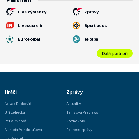
Partneři
Live výsledky
Zprávy
Livescore.in
Sport odds
EuroFotbal
eFotbal
Další partneři
Hráči
Zprávy
Novak Djokovič
Aktuality
Jiří Lehečka
Tenisová Previews
Petra Kvitová
Rozhovory
Markéta Vondroušová
Express zprávy
Iga Swiatek