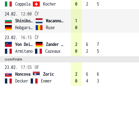
Coppola
/
Kocher
0
2
5
24.02.
12:00
ČF
Shinikova
/
Wacanno (1)
1
Hobgarski
/
Ruse
0
23.02.
16:15
ČF
Von Deichmann
/
Zander (2)
2
6
7
Armitano
/
Cazeaux
0
2
5
osmifinále
23.02.
17:55
OF
Honcova
/
Zoric
2
6
6
Decker
/
Enmer
0
4
3