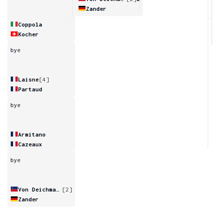
Zander
6
Coppola
Kocher
bye
Laisne
[4]
Partaud
bye
Armitano
Cazeaux
bye
Von Deichmann
[2]
Zander