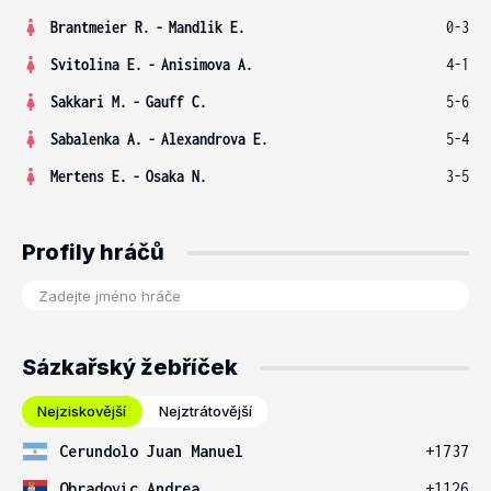
Brantmeier R.
-
Mandlik E.
0-3
Svitolina E.
-
Anisimova A.
4-1
Sakkari M.
-
Gauff C.
5-6
Sabalenka A.
-
Alexandrova E.
5-4
Mertens E.
-
Osaka N.
3-5
Profily hráčů
Sázkařský žebříček
Nejziskovější
Nejztrátovější
Cerundolo Juan Manuel
+1737
Obradovic Andrea
+1126