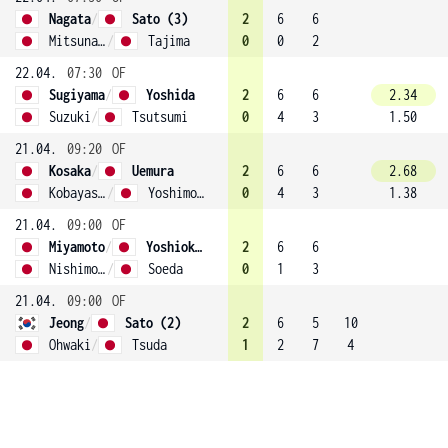
Nagata
/
Sato (3)
2
6
6
Mitsunari
/
Tajima
0
0
2
22.04.
07:30
OF
Sugiyama
/
Yoshida
2
6
6
2.34
Suzuki
/
Tsutsumi
0
4
3
1.50
21.04.
09:20
OF
Kosaka
/
Uemura
2
6
6
2.68
Kobayashi
/
Yoshimoto
0
4
3
1.38
21.04.
09:00
OF
Miyamoto
/
Yoshioka (1)
2
6
6
Nishimoto
/
Soeda
0
1
3
21.04.
09:00
OF
Jeong
/
Sato (2)
2
6
5
10
Ohwaki
/
Tsuda
1
2
7
4