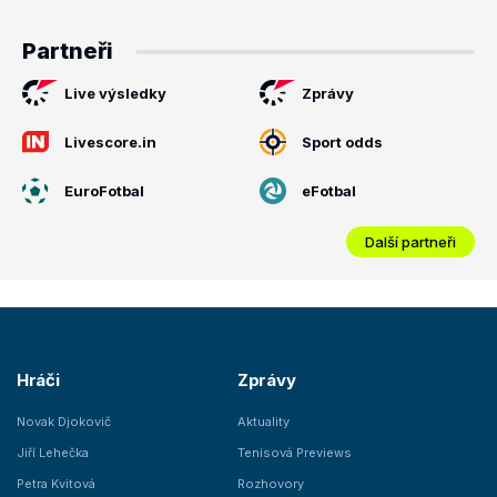
Partneři
Live výsledky
Zprávy
Livescore.in
Sport odds
EuroFotbal
eFotbal
Další partneři
Hráči
Zprávy
Novak Djokovič
Aktuality
Jiří Lehečka
Tenisová Previews
Petra Kvitová
Rozhovory