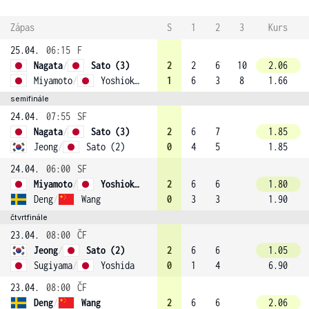
Zápas
S
1
2
3
Kurs
25.04.
06:15
F
Nagata
/
Sato (3)
2
2
6
10
2.06
Miyamoto
/
Yoshioka (1)
1
6
3
8
1.66
semifinále
24.04.
07:55
SF
Nagata
/
Sato (3)
2
6
7
1.85
Jeong
/
Sato (2)
0
4
5
1.85
24.04.
06:00
SF
Miyamoto
/
Yoshioka (1)
2
6
6
1.80
Deng
/
Wang
0
3
3
1.90
čtvrtfinále
23.04.
08:00
ČF
Jeong
/
Sato (2)
2
6
6
1.05
Sugiyama
/
Yoshida
0
1
4
6.90
23.04.
08:00
ČF
Deng
/
Wang
2
6
6
2.06