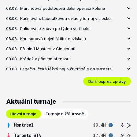
08.08.
Martincová podstoupila další operaci kolena
08.08.
Kučmová s Laboutkovou ovládly turnaj v Lipsku
08.08.
Palicová je znovu po týdnu ve finále!
08.08.
Knutsonová největší titul nezískala
08.08.
Přehled Masters v Cincinnati
08.08.
Krádež v přímém přenosu
08.08.
Lehečku čeká těžký boj o čtvrtfinále na Masters
Další expres zprávy
Aktuální turnaje
Hlavní turnaje
Turnaje nižší úrovně
Montreal
$9.4M
8
Toronto WTA
$7.4M
9