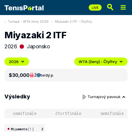
Turnaje - WTA ženy 2026
Miyazaki 2 ITF - Čtyřhry
Miyazaki 2 ITF
2026
Japonsko
2026
WTA (ženy) - Čtyřhry
$30,000
Ž
tvrdý p.
Výsledky
Turnajový pavouk
osmifinále
čtvrtfinále
semifinále
Miyamoto
[1]
2