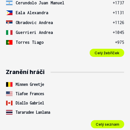
Cerundolo Juan Manuel
+1737
Eala Alexandra
+1131
Obradovic Andrea
+1126
Guerrieri Andrea
+1045
Torres Tiago
+975
Celý žebříček
Zranění hráči
Minnen Greetje
Tiafoe Frances
Diallo Gabriel
Tararudee Lanlana
Celý seznam