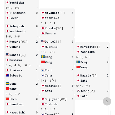
Yoshioka
6-1, 6-3
Nishimoto
0
Miyamoto
[1]
2
Soeda
Yoshioka
6-3, 6-3
Kobayashi
0
Kosaka
[WC]
0
Yoshimoto
Uemura
4-6, 3-6
Kosaka
[WC]
2
Daniel
[4]
0
Uemura
Mushika
Miyamoto
[1]
2
3-6, 0-6
Yoshioka
Daniel
[4]
2
Deng
2
6-3, 6-3
Mushika
Wang
Deng
0
6-4, 4-6, 10-5
Wang
Arakawa
1
Choi
0
Subasic
Jang
Nagata
[3]
2
4
1-6, 6
-7
Sato
Deng
2
Nagata
[3]
2
6-4, 7-5
Wang
Sato
Jeong
[2]
0
6-4, 6-2
Sato
Chen
0
Sugiyama
[WC]
0
Hanatani
Yoshida
1-6, 4-6
Kawagishi
0
Jeong
[2]
2