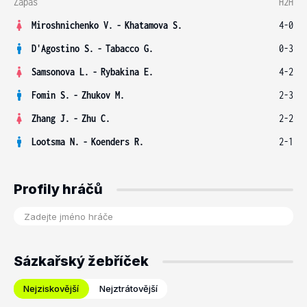
Zápas
H2H
Miroshnichenko V.
-
Khatamova S.
4-0
D'Agostino S.
-
Tabacco G.
0-3
Samsonova L.
-
Rybakina E.
4-2
Fomin S.
-
Zhukov M.
2-3
Zhang J.
-
Zhu C.
2-2
Lootsma N.
-
Koenders R.
2-1
Profily hráčů
Sázkařský žebříček
Nejziskovější
Nejztrátovější