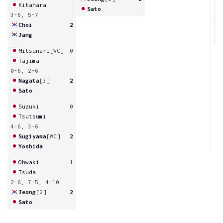
Kitahara
Sato
3-6, 5-7
6
Choi
2
Jang
Mitsunari
[WC]
0
Tajima
0-6, 2-6
Nagata
[3]
2
Sato
Suzuki
0
Tsutsumi
4-6, 3-6
Sugiyama
[WC]
2
Yoshida
Ohwaki
1
Tsuda
2-6, 7-5, 4-10
Jeong
[2]
2
Sato