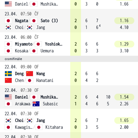
Daniel
/
Mushika (4)
0
3
0
1.66
23.04.
07:50
ČF
Nagata
/
Sato (3)
2
6
7
1.16
4
Choi
/
Jang
0
1
6
4.10
23.04.
06:00
ČF
Miyamoto
/
Yoshioka (1)
2
6
6
1.29
Kosaka
/
Uemura
0
3
3
3.10
osmifinále
22.04.
09:00
OF
Deng
/
Wang
2
6
6
Chen
/
Hanatani
0
4
2
22.04.
07:30
OF
Daniel
/
Mushika (4)
2
6
4
10
1.54
Arakawa
/
Subasic
1
4
6
5
2.26
22.04.
07:30
OF
Choi
/
Jang
2
6
7
1.65
Kawagishi
/
Kitahara
0
3
5
2.00
22.04.
07:30
OF