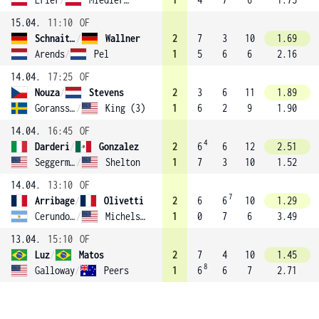
15.04.
11:10
OF
Schnaitter
/
Wallner
2
7
3
10
1.69
Arends
/
Pel
1
5
6
6
2.16
14.04.
17:25
OF
Nouza
/
Stevens
2
3
6
11
1.89
Goransson
/
King (3)
1
6
2
9
1.90
14.04.
16:45
OF
4
Darderi
/
Gonzalez
2
6
6
12
2.51
Seggerman
/
Shelton
1
7
3
10
1.52
14.04.
13:10
OF
7
Arribage
/
Olivetti
2
6
6
10
1.29
Cerundolo
/
Michelsen
1
0
7
6
3.49
13.04.
15:10
OF
Luz
/
Matos
2
7
4
10
1.45
8
Galloway
/
Peers
1
6
6
7
2.71