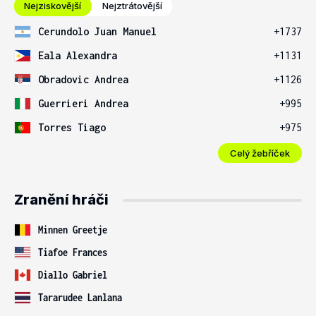
Nejziskovější
Nejztrátovější
Cerundolo Juan Manuel
+1737
Eala Alexandra
+1131
Obradovic Andrea
+1126
Guerrieri Andrea
+995
Torres Tiago
+975
Celý žebříček
Zranění hráči
Minnen Greetje
Tiafoe Frances
Diallo Gabriel
Tararudee Lanlana