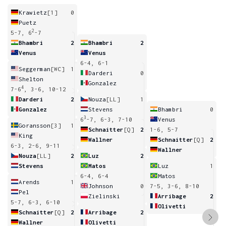
Krawietz
[1]
0
Puetz
2
5-7, 6
-7
Bhambri
2
Bhambri
2
Venus
Venus
6-4, 6-1
Seggerman
[WC]
1
Darderi
0
Shelton
Gonzalez
4
7-6
, 3-6, 10-12
Darderi
2
Nouza
[LL]
1
Gonzalez
Stevens
Bhambri
0
3
6
-7, 6-3, 7-10
Venus
Goransson
[3]
1
Schnaitter
[Q]
2
1-6, 5-7
King
Wallner
Schnaitter
[Q]
2
6-3, 2-6, 9-11
Wallner
Nouza
[LL]
2
Luz
2
Stevens
Matos
Luz
1
6-4, 6-4
Matos
Arends
1
Johnson
0
7-5, 3-6, 8-10
Pel
Zielinski
Arribage
2
5-7, 6-3, 6-10
Olivetti
Schnaitter
[Q]
2
Arribage
2
Wallner
Olivetti