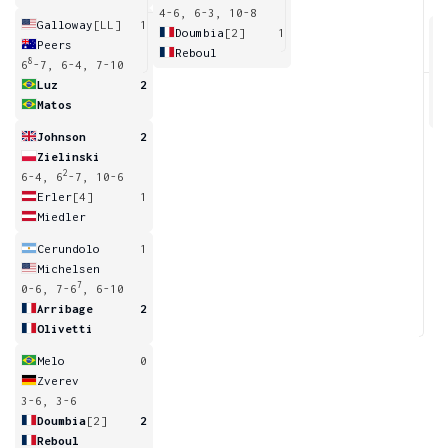
4-6, 6-3, 10-8
Galloway
[LL]
1
Doumbia
[2]
1
Peers
Reboul
8
6
-7, 6-4, 7-10
6
Luz
2
Matos
Johnson
2
Zielinski
2
6-4, 6
-7, 10-6
Erler
[4]
1
Miedler
Cerundolo
1
Michelsen
7
0-6, 7-6
, 6-10
Arribage
2
Olivetti
Melo
0
Zverev
3-6, 3-6
Doumbia
[2]
2
Reboul