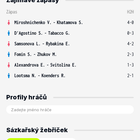
Zajímavé zápasy
Zápas
H2H
Miroshnichenko V.
-
Khatamova S.
4-0
D'Agostino S.
-
Tabacco G.
0-3
Samsonova L.
-
Rybakina E.
4-2
Fomin S.
-
Zhukov M.
2-3
Alexandrova E.
-
Svitolina E.
1-3
Lootsma N.
-
Koenders R.
2-1
Profily hráčů
Sázkařský žebříček