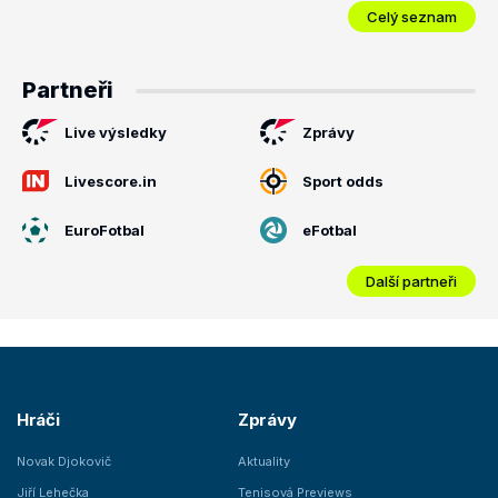
Celý seznam
Partneři
Live výsledky
Zprávy
Livescore.in
Sport odds
EuroFotbal
eFotbal
Další partneři
Hráči
Zprávy
Novak Djokovič
Aktuality
Jiří Lehečka
Tenisová Previews