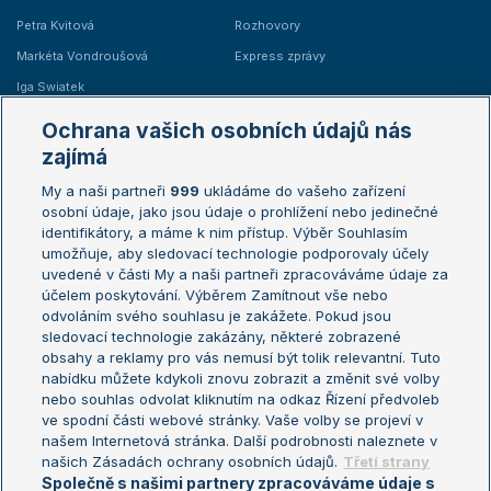
Petra Kvitová
Rozhovory
Markéta Vondroušová
Express zprávy
Iga Swiatek
Marie Bouzková
Ochrana vašich osobních údajů nás
Žebříčky
Kalendář turnajů
zajímá
My a naši partneři
999
ukládáme do vašeho zařízení
Žebříček ATP (muži)
Australian Open
osobní údaje, jako jsou údaje o prohlížení nebo jedinečné
Žebříček WTA (ženy)
French Open
identifikátory, a máme k nim přístup. Výběr Souhlasím
umožňuje, aby sledovací technologie podporovaly účely
Sázkařský žebříček
Wimbledon
uvedené v části My a naši partneři zpracováváme údaje za
US Open
účelem poskytování. Výběrem Zamítnout vše nebo
odvoláním svého souhlasu je zakážete. Pokud jsou
Turnaj mistrů
sledovací technologie zakázány, některé zobrazené
Turnaj mistryň
obsahy a reklamy pro vás nemusí být tolik relevantní. Tuto
Aktualní trendy
nabídku můžete kdykoli znovu zobrazit a změnit své volby
nebo souhlas odvolat kliknutím na odkaz Řízení předvoleb
ve spodní části webové stránky. Vaše volby se projeví v
Fotbalové přestupy
našem Internetová stránka. Další podrobnosti naleznete v
Livesport Daily
našich Zásadách ochrany osobních údajů.
Třetí strany
Společně s našimi partnery zpracováváme údaje s
LS Prague Open