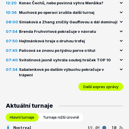
12:20
Konec Čechů, nebo povinná výhra Menšíka?
10:36
Muchová po operaci zrušila další turnaj
08:00
Siniaková a Zhang zničily Gauffovou a dál dominují
07:54
Brenda Fruhvirtová pokračuje v návratu
07:50
Hejtmánková hraje o druhou trofej
07:45
Palicová se znovu po týdnu porve o titul
07:40
Svitolinová jasně vyhrála souboj hráček TOP 10
07:34
Sabalenková po dalším výbuchu pokračuje v
trápení
Další expres zprávy
Aktuální turnaje
Hlavní turnaje
Turnaje nižší úrovně
Montreal
$9.4M
10