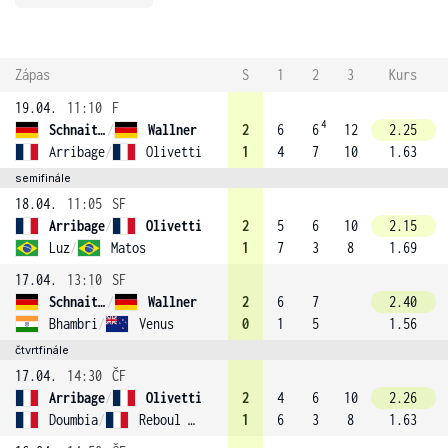
Zápas
S
1
2
3
Kurs
19.04.
11:10
F
4
Schnaitter
/
Wallner
2
6
6
12
2.25
Arribage
/
Olivetti
1
4
7
10
1.63
semifinále
18.04.
11:05
SF
Arribage
/
Olivetti
2
5
6
10
2.15
Luz
/
Matos
1
7
3
8
1.69
17.04.
13:10
SF
Schnaitter
/
Wallner
2
6
7
2.40
Bhambri
/
Venus
0
1
5
1.56
čtvrtfinále
17.04.
14:30
ČF
Arribage
/
Olivetti
2
4
6
10
2.26
Doumbia
/
Reboul (2)
1
6
3
8
1.63