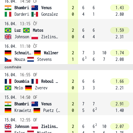
16.04.
14:50
ČF
Bhambri
/
Venus
2
6
6
1.43
Darderi
/
Gonzalez
0
4
1
2.80
16.04.
13:15
ČF
Luz
/
Matos
2
6
6
1.59
Johnson
/
Zielinski
0
4
4
2.31
16.04.
11:10
ČF
Schnaitter
/
Wallner
2
7
3
10
1.74
3
Nouza
/
Stevens
1
6
6
7
2.08
osmifinále
16.04.
16:55
OF
Doumbia
/
Reboul (2)
2
6
6
1.66
Melo
/
Zverev
0
3
3
2.21
15.04.
14:50
OF
Bhambri
/
Venus
2
7
7
2.91
2
Krawietz
/
Puetz (1)
0
5
6
1.40
15.04.
12:55
OF
2
Johnson
/
Zielinski
2
6
6
10
2.07
Erler
/
Miedler (4)
1
4
7
6
1.75