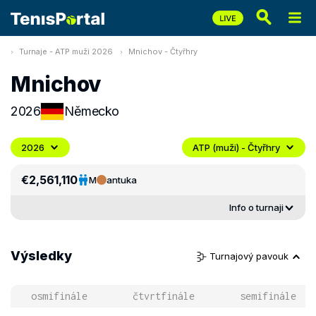
Turnaje - ATP muži 2026
Mnichov - Čtyřhry
Mnichov
2026
Německo
2026
ATP (muži) - Čtyřhry
€2,561,110
M
antuka
Info o turnaji
Výsledky
Turnajový pavouk
osmifinále
čtvrtfinále
semifinále