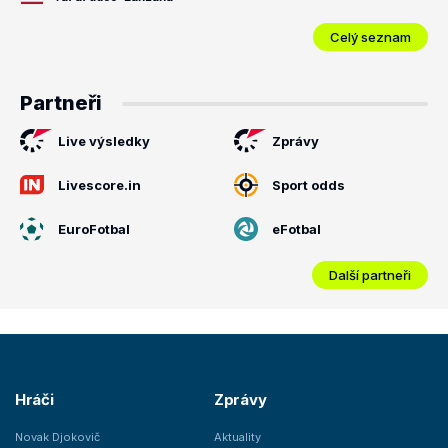
Celý seznam
Partneři
Live výsledky
Zprávy
Livescore.in
Sport odds
EuroFotbal
eFotbal
Další partneři
Hráči
Zprávy
Novak Djokovič
Aktuality