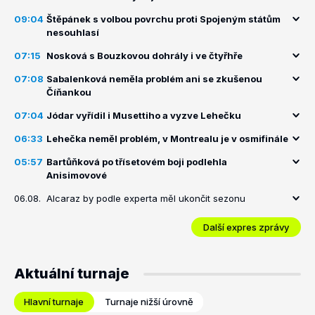
09:04
Štěpánek s volbou povrchu proti Spojeným státům
nesouhlasí
07:15
Nosková s Bouzkovou dohrály i ve čtyřhře
07:08
Sabalenková neměla problém ani se zkušenou
Číňankou
07:04
Jódar vyřídil i Musettiho a vyzve Lehečku
06:33
Lehečka neměl problém, v Montrealu je v osmifinále
05:57
Bartůňková po třísetovém boji podlehla
Anisimovové
06.08.
Alcaraz by podle experta měl ukončit sezonu
Další expres zprávy
Aktuální turnaje
Hlavní turnaje
Turnaje nižší úrovně