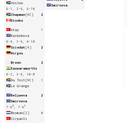
Vosloo
Smirnova
6-1, 3-6, 6-10
6
Chapman
[WC]
2
Diseko
Atay
1
Kaibekova
6-4, 3-6, 6-10
Sziedat
[4]
2
Wirges
Breen
2
Easwaramurthi
6-3, 3-6, 10-8
Du Toit
[WC]
1
Le Grange
Belyaeva
2
Smirnova
5
3
7-6
, 7-6
Bosman
[2]
0
Cirpanli