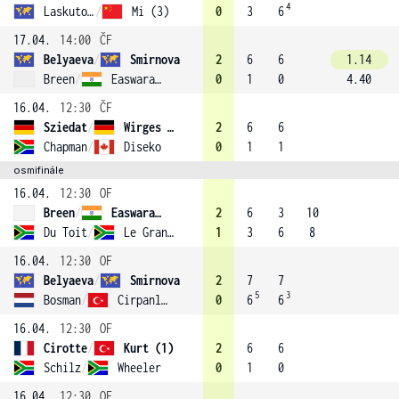
4
Laskutova
/
Mi (3)
0
3
6
17.04.
14:00
ČF
Belyaeva
/
Smirnova
2
6
6
1.14
Breen
/
Easwaramurthi
0
1
0
4.40
16.04.
12:30
ČF
Sziedat
/
Wirges (4)
2
6
6
Chapman
/
Diseko
0
1
1
osmifinále
16.04.
12:30
OF
Breen
/
Easwaramurthi
2
6
3
10
Du Toit
/
Le Grange
1
3
6
8
16.04.
12:30
OF
Belyaeva
/
Smirnova
2
7
7
5
3
Bosman
/
Cirpanli (2)
0
6
6
16.04.
12:30
OF
Cirotte
/
Kurt (1)
2
6
6
Schilz
/
Wheeler
0
1
0
16.04.
12:30
OF