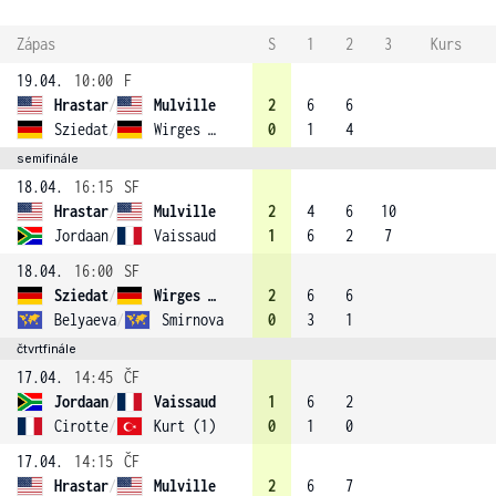
Zápas
S
1
2
3
Kurs
19.04.
10:00
F
Hrastar
/
Mulville
2
6
6
Sziedat
/
Wirges (4)
0
1
4
semifinále
18.04.
16:15
SF
Hrastar
/
Mulville
2
4
6
10
Jordaan
/
Vaissaud
1
6
2
7
18.04.
16:00
SF
Sziedat
/
Wirges (4)
2
6
6
Belyaeva
/
Smirnova
0
3
1
čtvrtfinále
17.04.
14:45
ČF
Jordaan
/
Vaissaud
1
6
2
Cirotte
/
Kurt (1)
0
1
0
17.04.
14:15
ČF
Hrastar
/
Mulville
2
6
7