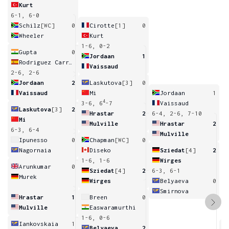
Kurt
6-1, 6-0
Schilz
[WC]
0
Cirotte
[1]
0
Wheeler
Kurt
1-6, 0-2
Gupta
0
Jordaan
1
Rodriguez Carretero
Vaissaud
2-6, 2-6
Jordaan
2
Laskutova
[3]
0
Vaissaud
Mi
Jordaan
1
4
3-6, 6
-7
Vaissaud
Laskutova
[3]
2
Hrastar
2
6-4, 2-6, 7-10
Mi
Mulville
Hrastar
2
6-3, 6-4
Mulville
Ipunesso
0
Chapman
[WC]
0
Nagornaia
Diseko
Sziedat
[4]
2
1-6, 1-6
Wirges
Arunkumar
0
Sziedat
[4]
2
6-3, 6-1
Murek
Wirges
Belyaeva
0
Smirnova
Hrastar
1
Breen
0
Mulville
Easwaramurthi
1-6, 0-6
Iankovskaia
1
Belyaeva
2