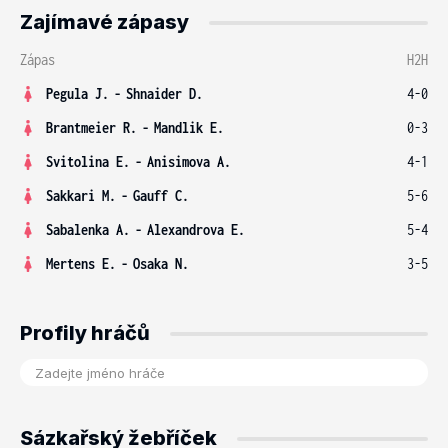
Zajímavé zápasy
Zápas
H2H
Pegula J.
-
Shnaider D.
4-0
Brantmeier R.
-
Mandlik E.
0-3
Svitolina E.
-
Anisimova A.
4-1
Sakkari M.
-
Gauff C.
5-6
Sabalenka A.
-
Alexandrova E.
5-4
Mertens E.
-
Osaka N.
3-5
Profily hráčů
Sázkařský žebříček