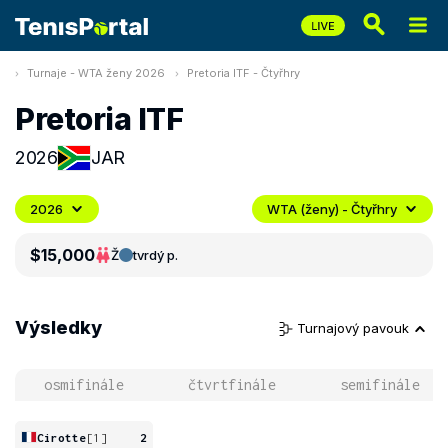
Turnaje - WTA ženy 2026
Pretoria ITF - Čtyřhry
Pretoria ITF
2026
JAR
2026
WTA (ženy) - Čtyřhry
$15,000
Ž
tvrdý p.
Výsledky
Turnajový pavouk
osmifinále
čtvrtfinále
semifinále
Cirotte
[1]
2