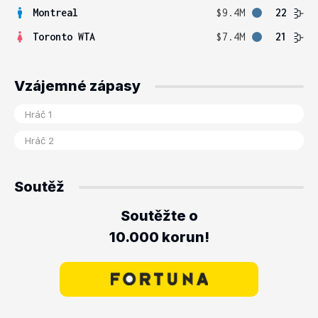
Montreal
$9.4M
22
Toronto WTA
$7.4M
21
Vzájemné zápasy
Soutěž
Soutěžte o
10.000 korun!