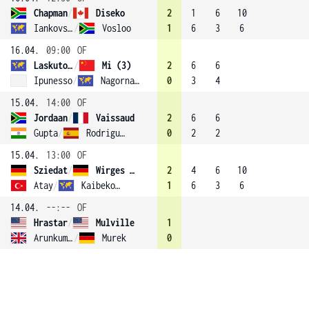
Chapman
/
Diseko
2
1
6
10
Iankovskaia
/
Vosloo
1
6
3
6
16.04.
09:00
OF
Laskutova
/
Mi (3)
2
6
6
Ipunesso
/
Nagornaia
0
3
4
15.04.
14:00
OF
Jordaan
/
Vaissaud
2
6
6
Gupta
/
Rodriguez Carretero
0
2
2
15.04.
13:00
OF
Sziedat
/
Wirges (4)
2
4
6
10
Atay
/
Kaibekova
1
6
3
6
14.04.
--:--
OF
Hrastar
/
Mulville
1
Arunkumar
/
Murek
0