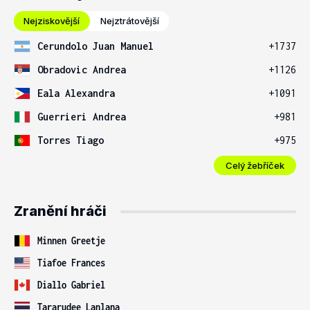
Nejziskovější
Nejztrátovější
Cerundolo Juan Manuel
+1737
Obradovic Andrea
+1126
Eala Alexandra
+1091
Guerrieri Andrea
+981
Torres Tiago
+975
Celý žebříček
Zranění hráči
Minnen Greetje
Tiafoe Frances
Diallo Gabriel
Tararudee Lanlana