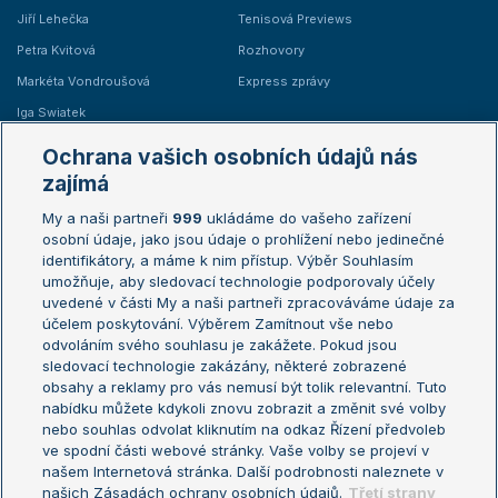
Jiří Lehečka
Tenisová Previews
Petra Kvitová
Rozhovory
Markéta Vondroušová
Express zprávy
Iga Swiatek
Marie Bouzková
Ochrana vašich osobních údajů nás
Žebříčky
Kalendář turnajů
zajímá
My a naši partneři
999
ukládáme do vašeho zařízení
Žebříček ATP (muži)
Australian Open
osobní údaje, jako jsou údaje o prohlížení nebo jedinečné
Žebříček WTA (ženy)
French Open
identifikátory, a máme k nim přístup. Výběr Souhlasím
umožňuje, aby sledovací technologie podporovaly účely
Sázkařský žebříček
Wimbledon
uvedené v části My a naši partneři zpracováváme údaje za
US Open
účelem poskytování. Výběrem Zamítnout vše nebo
odvoláním svého souhlasu je zakážete. Pokud jsou
Turnaj mistrů
sledovací technologie zakázány, některé zobrazené
Turnaj mistryň
obsahy a reklamy pro vás nemusí být tolik relevantní. Tuto
Aktualní trendy
nabídku můžete kdykoli znovu zobrazit a změnit své volby
nebo souhlas odvolat kliknutím na odkaz Řízení předvoleb
ve spodní části webové stránky. Vaše volby se projeví v
Fotbalové přestupy
našem Internetová stránka. Další podrobnosti naleznete v
Livesport Daily
našich Zásadách ochrany osobních údajů.
Třetí strany