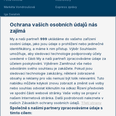
Markéta Vondroušová
Express zprávy
Iga Swiatek
Marie Bouzková
Ochrana vašich osobních údajů nás
Žebříčky
Kalendář turnajů
zajímá
My a naši partneři
999
ukládáme do vašeho zařízení
Žebříček ATP (muži)
Australian Open
osobní údaje, jako jsou údaje o prohlížení nebo jedinečné
Žebříček WTA (ženy)
French Open
identifikátory, a máme k nim přístup. Výběr Souhlasím
umožňuje, aby sledovací technologie podporovaly účely
Sázkařský žebříček
Wimbledon
uvedené v části My a naši partneři zpracováváme údaje za
US Open
účelem poskytování. Výběrem Zamítnout vše nebo
odvoláním svého souhlasu je zakážete. Pokud jsou
Turnaj mistrů
sledovací technologie zakázány, některé zobrazené
Turnaj mistryň
obsahy a reklamy pro vás nemusí být tolik relevantní. Tuto
Aktualní trendy
nabídku můžete kdykoli znovu zobrazit a změnit své volby
nebo souhlas odvolat kliknutím na odkaz Řízení předvoleb
ve spodní části webové stránky. Vaše volby se projeví v
Fotbalové přestupy
našem Internetová stránka. Další podrobnosti naleznete v
Livesport Daily
našich Zásadách ochrany osobních údajů.
Třetí strany
Společně s našimi partnery zpracováváme údaje s
LS Prague Open
tímto cílem: