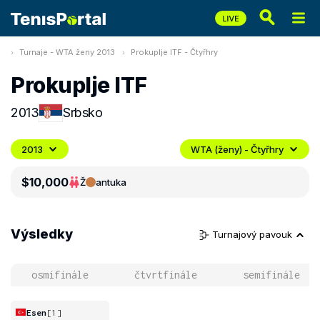
Turnaje - WTA ženy 2013
Prokuplje ITF - Čtyřhry
Prokuplje ITF
2013
Srbsko
2013
WTA (ženy) - Čtyřhry
$10,000
Ž
antuka
Výsledky
Turnajový pavouk
osmifinále
čtvrtfinále
semifinále
Esen
[1]