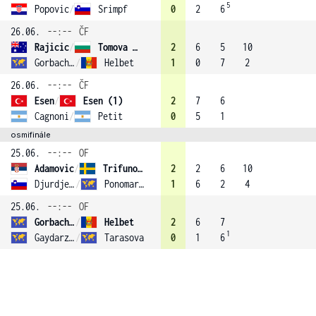
5
Popovic
/
Srimpf
0
2
6
26.06.
--:--
ČF
Rajicic
/
Tomova (3)
2
6
5
10
Gorbachkova
/
Helbet
1
0
7
2
26.06.
--:--
ČF
Esen
/
Esen (1)
2
7
6
Cagnoni
/
Petit
0
5
1
osmifinále
25.06.
--:--
OF
Adamovic
/
Trifunovic
2
2
6
10
Djurdjevic
/
Ponomareva
1
6
2
4
25.06.
--:--
OF
Gorbachkova
/
Helbet
2
6
7
1
Gaydarzhi
/
Tarasova
0
1
6