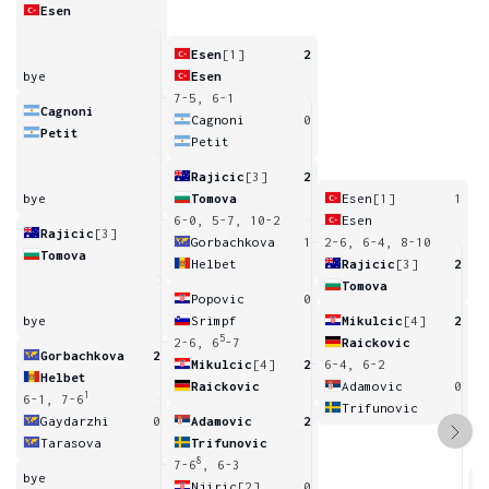
Esen
Esen
[1]
2
bye
Esen
7-5, 6-1
Cagnoni
Cagnoni
0
Petit
Petit
Rajicic
[3]
2
bye
Tomova
Esen
[1]
1
6-0, 5-7, 10-2
Esen
Rajicic
[3]
Gorbachkova
1
2-6, 6-4, 8-10
Tomova
Helbet
Rajicic
[3]
2
Tomova
Popovic
0
bye
Srimpf
Mikulcic
[4]
2
5
2-6, 6
-7
Raickovic
Gorbachkova
2
Mikulcic
[4]
2
6-4, 6-2
Helbet
Raickovic
Adamovic
0
1
6-1, 7-6
Trifunovic
Gaydarzhi
0
Adamovic
2
Tarasova
Trifunovic
8
7-6
, 6-3
bye
Njiric
[2]
0