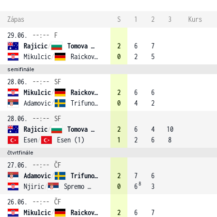
Zápas
S
1
2
3
Kurs
29.06.
--:--
F
Rajicic
/
Tomova (3)
2
6
7
Mikulcic
/
Raickovic (4)
0
2
5
semifinále
28.06.
--:--
SF
Mikulcic
/
Raickovic (4)
2
6
6
Adamovic
/
Trifunovic
0
4
2
28.06.
--:--
SF
Rajicic
/
Tomova (3)
2
6
4
10
Esen
/
Esen (1)
1
2
6
8
čtvrtfinále
27.06.
--:--
ČF
Adamovic
/
Trifunovic
2
7
6
8
Njiric
/
Spremo (2)
0
6
3
26.06.
--:--
ČF
Mikulcic
/
Raickovic (4)
2
6
7