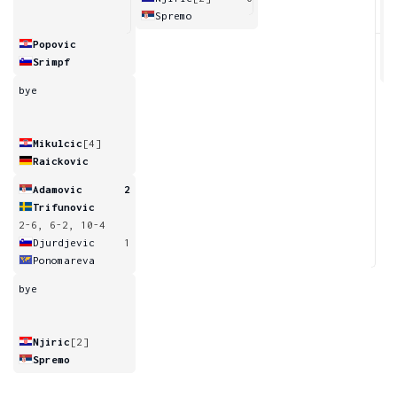
Spremo
6
Popovic
Srimpf
bye
Mikulcic
[4]
Raickovic
Adamovic
2
Trifunovic
2-6, 6-2, 10-4
Djurdjevic
1
Ponomareva
bye
Njiric
[2]
Spremo