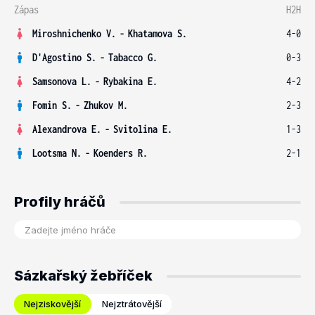
Zápas
H2H
Miroshnichenko V.
-
Khatamova S.
4-0
D'Agostino S.
-
Tabacco G.
0-3
Samsonova L.
-
Rybakina E.
4-2
Fomin S.
-
Zhukov M.
2-3
Alexandrova E.
-
Svitolina E.
1-3
Lootsma N.
-
Koenders R.
2-1
Profily hráčů
Sázkařský žebříček
Nejziskovější
Nejztrátovější