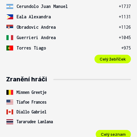
Cerundolo Juan Manuel
+1737
Eala Alexandra
+1131
Obradovic Andrea
+1126
Guerrieri Andrea
+1045
Torres Tiago
+975
Celý žebříček
Zranění hráči
Minnen Greetje
Tiafoe Frances
Diallo Gabriel
Tararudee Lanlana
Celý seznam