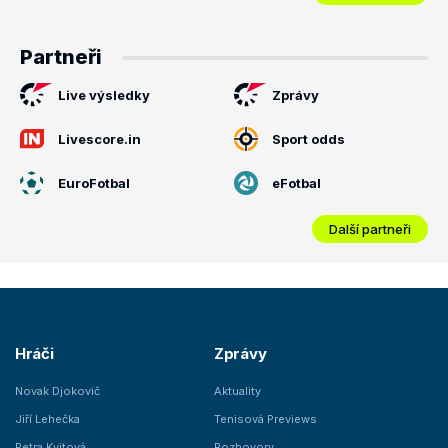
Partneři
Live výsledky
Zprávy
Livescore.in
Sport odds
EuroFotbal
eFotbal
Další partneři
Hráči
Zprávy
Novak Djokovič
Aktuality
Jiří Lehečka
Tenisová Previews
Petra Kvitová
Rozhovory