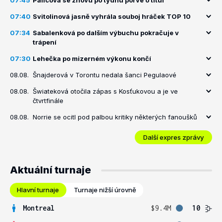
07:45
Palicová se znovu po týdnu porve o titul
07:40
Svitolinová jasně vyhrála souboj hráček TOP 10
07:34
Sabalenková po dalším výbuchu pokračuje v
trápení
07:30
Lehečka po mizerném výkonu končí
08.08.
Šnajderová v Torontu nedala šanci Pegulaové
08.08.
Šwiateková otočila zápas s Kosťukovou a je ve
čtvrtfinále
08.08.
Norrie se ocitl pod palbou kritiky některých fanoušků
Další expres zprávy
Aktuální turnaje
Hlavní turnaje
Turnaje nižší úrovně
Montreal
$9.4M
10