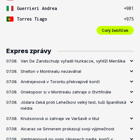
Guerrieri Andrea
+981
Torres Tiago
+975
Celý žebříček
Expres zprávy
07.08.
Van De Zandschulp vyřadil Hurkacze, vyhlíží Menšíka
07.08.
Shelton v Montrealu nezaváhal
07.08.
Andrejevová v Torontu překvapivě končí
07.08.
Griekspoor si v Montrealu zahraje o čtvrtfinále
07.08.
Jódara čeká proti Lehečkovi velký test, tuší španělská
média
07.08.
Knutsonová si zahraje ve Varšavě o titul
07.08.
Alcaraz se Sinnerem prokazují svoji výjimečnost
07.08.
Valdmannová po osmi zápasech padla, končí v