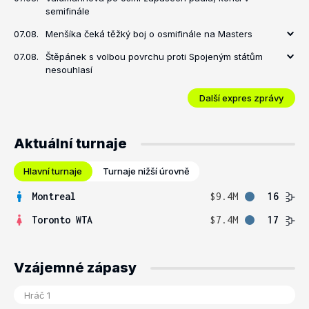
semifinále
07.08.
Menšíka čeká těžký boj o osmifinále na Masters
07.08.
Štěpánek s volbou povrchu proti Spojeným státům
nesouhlasí
Další expres zprávy
Aktuální turnaje
Hlavní turnaje
Turnaje nižší úrovně
Montreal
$9.4M
16
Toronto WTA
$7.4M
17
Vzájemné zápasy