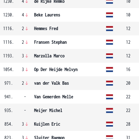
1230.
4
de Rijke Remko
10
1230.
4
Beke Laurens
10
1116.
2
Hemmes Fred
12
1116.
2
Fransen Stephan
12
1193.
3
Marzolla Marco
12
1054.
3
Op Der Heijde Melvyn
16
971.
2
van der Valk Bas
20
941.
-
Van Gemerden Melle
22
935.
-
Meijer Michel
22
854.
3
Kuijlen Eric
28
823.
3
Sluiter Raemon
31