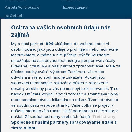
Markéta Vondroušová
Express zprávy
Iga Swiatek
Marie Bouzková
Ochrana vašich osobních údajů nás
Žebříčky
Kalendář turnajů
zajímá
My a naši partneři
999
ukládáme do vašeho zařízení
Žebříček ATP (muži)
Australian Open
osobní údaje, jako jsou údaje o prohlížení nebo jedinečné
Žebříček WTA (ženy)
French Open
identifikátory, a máme k nim přístup. Výběr Souhlasím
umožňuje, aby sledovací technologie podporovaly účely
Sázkařský žebříček
Wimbledon
uvedené v části My a naši partneři zpracováváme údaje za
US Open
účelem poskytování. Výběrem Zamítnout vše nebo
odvoláním svého souhlasu je zakážete. Pokud jsou
Turnaj mistrů
sledovací technologie zakázány, některé zobrazené
Turnaj mistryň
obsahy a reklamy pro vás nemusí být tolik relevantní. Tuto
Aktualní trendy
nabídku můžete kdykoli znovu zobrazit a změnit své volby
nebo souhlas odvolat kliknutím na odkaz Řízení předvoleb
ve spodní části webové stránky. Vaše volby se projeví v
Fotbalové přestupy
našem Internetová stránka. Další podrobnosti naleznete v
Livesport Daily
našich Zásadách ochrany osobních údajů.
Třetí strany
Společně s našimi partnery zpracováváme údaje s
LS Prague Open
tímto cílem: