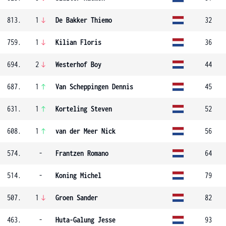
813.
1
De Bakker Thiemo
32
759.
1
Kilian Floris
36
694.
2
Westerhof Boy
44
687.
1
Van Scheppingen Dennis
45
631.
1
Korteling Steven
52
608.
1
van der Meer Nick
56
574.
-
Frantzen Romano
64
514.
-
Koning Michel
79
507.
1
Groen Sander
82
463.
-
Huta-Galung Jesse
93