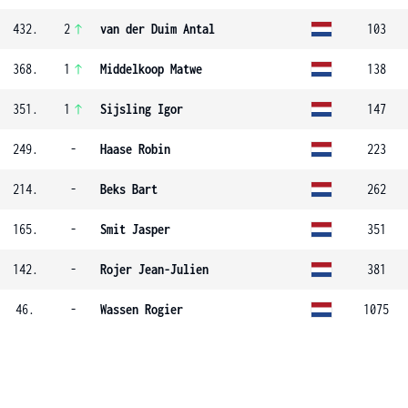
432.
2
van der Duim Antal
103
368.
1
Middelkoop Matwe
138
351.
1
Sijsling Igor
147
249.
-
Haase Robin
223
214.
-
Beks Bart
262
165.
-
Smit Jasper
351
142.
-
Rojer Jean-Julien
381
46.
-
Wassen Rogier
1075