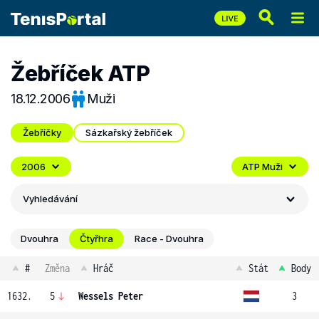
Žebříček ATP
18.12.2006
Muži
Žebříčky
Sázkařský žebříček
2006
ATP Muži
Vyhledávání
Dvouhra
Čtyřhra
Race - Dvouhra
#
Změna
Hráč
Stát
Body
1632.
5
Wessels Peter
3