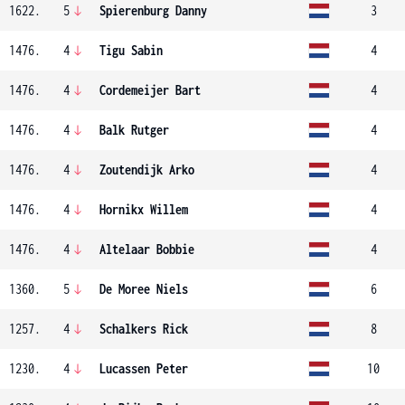
1622.
5
Spierenburg Danny
3
1476.
4
Tigu Sabin
4
1476.
4
Cordemeijer Bart
4
1476.
4
Balk Rutger
4
1476.
4
Zoutendijk Arko
4
1476.
4
Hornikx Willem
4
1476.
4
Altelaar Bobbie
4
1360.
5
De Moree Niels
6
1257.
4
Schalkers Rick
8
1230.
4
Lucassen Peter
10