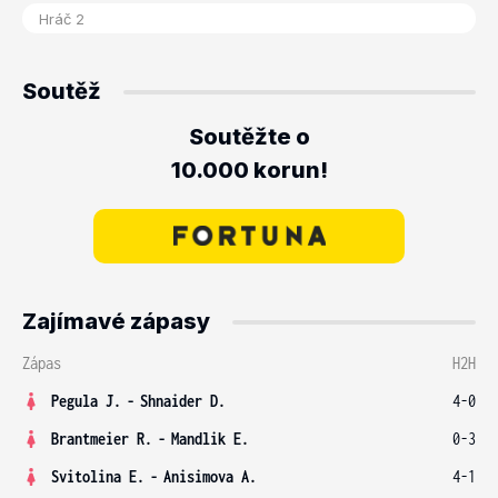
Soutěž
Soutěžte o
10.000 korun!
Zajímavé zápasy
Zápas
H2H
Pegula J.
-
Shnaider D.
4-0
Brantmeier R.
-
Mandlik E.
0-3
Svitolina E.
-
Anisimova A.
4-1