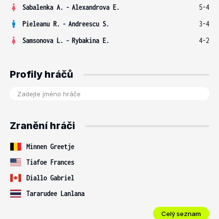
Sabalenka A.
-
Alexandrova E.
5-4
Pieleanu R.
-
Andreescu S.
3-4
Samsonova L.
-
Rybakina E.
4-2
Profily hráčů
Zranění hráči
Minnen Greetje
Tiafoe Frances
Diallo Gabriel
Tararudee Lanlana
Celý seznam