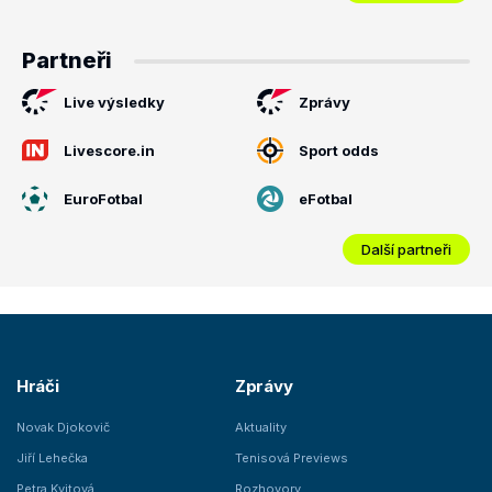
Partneři
Live výsledky
Zprávy
Livescore.in
Sport odds
EuroFotbal
eFotbal
Další partneři
Hráči
Zprávy
Novak Djokovič
Aktuality
Jiří Lehečka
Tenisová Previews
Petra Kvitová
Rozhovory