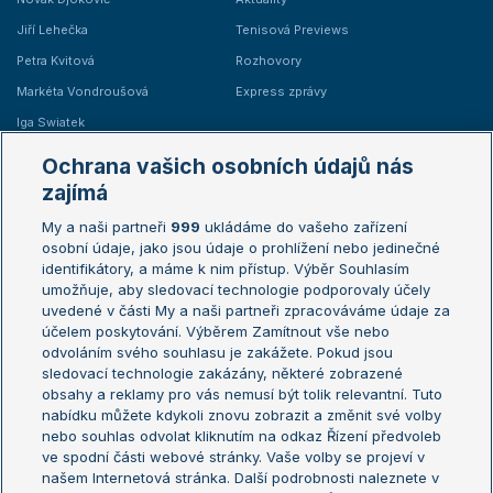
Jiří Lehečka
Tenisová Previews
Petra Kvitová
Rozhovory
Markéta Vondroušová
Express zprávy
Iga Swiatek
Marie Bouzková
Ochrana vašich osobních údajů nás
Žebříčky
Kalendář turnajů
zajímá
My a naši partneři
999
ukládáme do vašeho zařízení
Žebříček ATP (muži)
Australian Open
osobní údaje, jako jsou údaje o prohlížení nebo jedinečné
Žebříček WTA (ženy)
French Open
identifikátory, a máme k nim přístup. Výběr Souhlasím
umožňuje, aby sledovací technologie podporovaly účely
Sázkařský žebříček
Wimbledon
uvedené v části My a naši partneři zpracováváme údaje za
US Open
účelem poskytování. Výběrem Zamítnout vše nebo
odvoláním svého souhlasu je zakážete. Pokud jsou
Turnaj mistrů
sledovací technologie zakázány, některé zobrazené
Turnaj mistryň
obsahy a reklamy pro vás nemusí být tolik relevantní. Tuto
Aktualní trendy
nabídku můžete kdykoli znovu zobrazit a změnit své volby
nebo souhlas odvolat kliknutím na odkaz Řízení předvoleb
ve spodní části webové stránky. Vaše volby se projeví v
Fotbalové přestupy
našem Internetová stránka. Další podrobnosti naleznete v
Livesport Daily