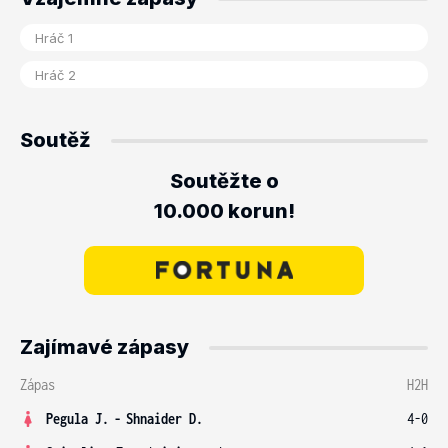
Soutěž
Soutěžte o
10.000 korun!
Zajímavé zápasy
Zápas
H2H
Pegula J.
-
Shnaider D.
4-0