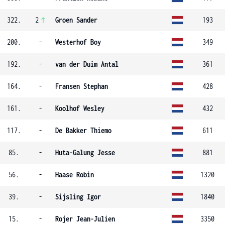
322.
2
Groen Sander
193
200.
-
Westerhof Boy
349
192.
-
van der Duim Antal
361
164.
-
Fransen Stephan
428
161.
-
Koolhof Wesley
432
117.
-
De Bakker Thiemo
611
85.
-
Huta-Galung Jesse
881
56.
-
Haase Robin
1320
39.
-
Sijsling Igor
1840
15.
-
Rojer Jean-Julien
3350