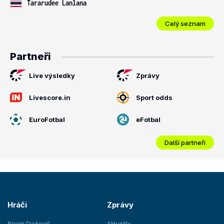
Tararudee Lanlana
Celý seznam
Partneři
Live výsledky
Zprávy
Livescore.in
Sport odds
EuroFotbal
eFotbal
Další partneři
Hráči
Zprávy
Novak Djokovič
Aktuality