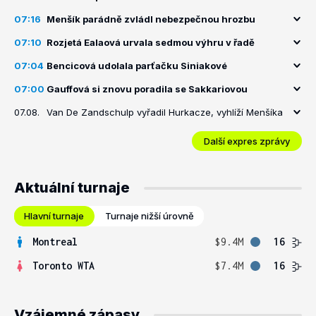
07:16
Menšík parádně zvládl nebezpečnou hrozbu
07:10
Rozjetá Ealaová urvala sedmou výhru v řadě
07:04
Bencicová udolala parťačku Siniakové
07:00
Gauffová si znovu poradila se Sakkariovou
07.08.
Van De Zandschulp vyřadil Hurkacze, vyhlíží Menšíka
Další expres zprávy
Aktuální turnaje
Hlavní turnaje
Turnaje nižší úrovně
Montreal
$9.4M
16
Toronto WTA
$7.4M
16
Vzájemné zápasy