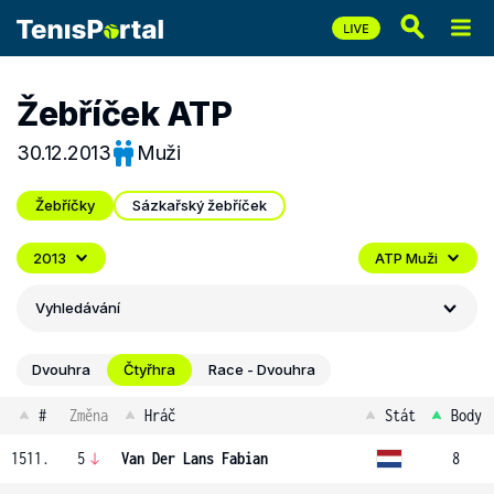
Žebříček ATP
30.12.2013
Muži
Žebříčky
Sázkařský žebříček
2013
ATP Muži
Vyhledávání
Dvouhra
Čtyřhra
Race - Dvouhra
#
Změna
Hráč
Stát
Body
1511.
5
Van Der Lans Fabian
8