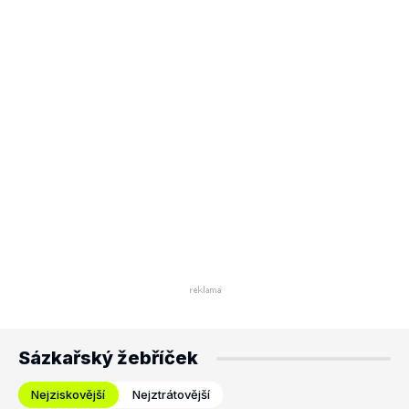
Sázkařský žebříček
Nejziskovější
Nejztrátovější