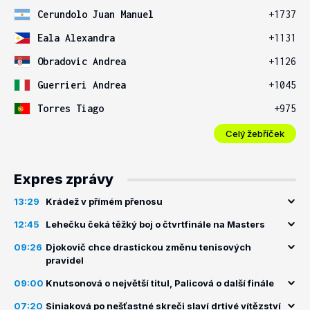
Cerundolo Juan Manuel
+1737
Eala Alexandra
+1131
Obradovic Andrea
+1126
Guerrieri Andrea
+1045
Torres Tiago
+975
Celý žebříček
Expres zprávy
13:29
Krádež v přímém přenosu
12:45
Lehečku čeká těžký boj o čtvrtfinále na Masters
09:26
Djokovič chce drastickou změnu tenisových
pravidel
09:00
Knutsonová o největší titul, Palicová o další finále
07:20
Siniaková po nešťastné skreči slaví drtivé vítězství