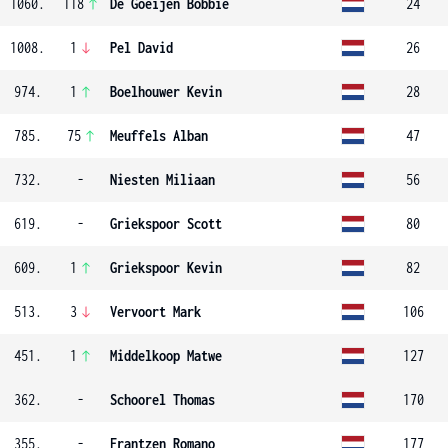
1060.
118
De Goeijen Bobbie
24
1008.
1
Pel David
26
974.
1
Boelhouwer Kevin
28
785.
75
Meuffels Alban
47
732.
-
Niesten Miliaan
56
619.
-
Griekspoor Scott
80
609.
1
Griekspoor Kevin
82
513.
3
Vervoort Mark
106
451.
1
Middelkoop Matwe
127
362.
-
Schoorel Thomas
170
355.
-
Frantzen Romano
177