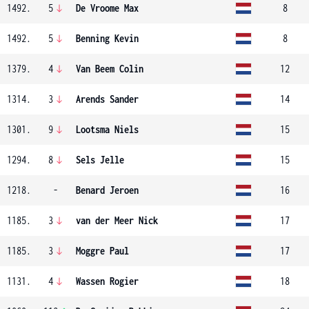
1492.
5
De Vroome Max
8
1492.
5
Benning Kevin
8
1379.
4
Van Beem Colin
12
1314.
3
Arends Sander
14
1301.
9
Lootsma Niels
15
1294.
8
Sels Jelle
15
1218.
-
Benard Jeroen
16
1185.
3
van der Meer Nick
17
1185.
3
Moggre Paul
17
1131.
4
Wassen Rogier
18