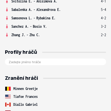
Svitolina E.
-
Anisimova A.
4-1
Sabalenka A.
-
Alexandrova E.
5-4
Samsonova L.
-
Rybakina E.
4-2
Sanchez A.
-
Bosio V.
3-2
Zhang J.
-
Zhu C.
2-2
Profily hráčů
Zranění hráči
Minnen Greetje
Tiafoe Frances
Diallo Gabriel