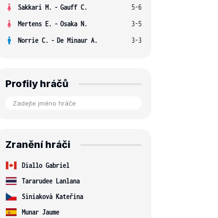
Sakkari M.
-
Gauff C.
5-6
Mertens E.
-
Osaka N.
3-5
Norrie C.
-
De Minaur A.
3-3
Profily hráčů
Zranění hráči
Diallo Gabriel
Tararudee Lanlana
Siniaková Kateřina
Munar Jaume