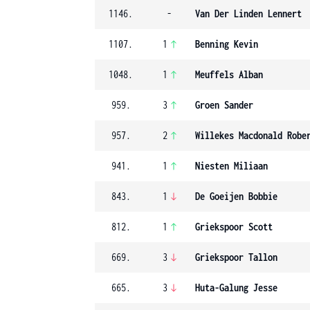
1146.
-
Van Der Linden Lennert
1107.
1
Benning Kevin
1048.
1
Meuffels Alban
959.
3
Groen Sander
957.
2
Willekes Macdonald Robe
941.
1
Niesten Miliaan
843.
1
De Goeijen Bobbie
812.
1
Griekspoor Scott
669.
3
Griekspoor Tallon
665.
3
Huta-Galung Jesse