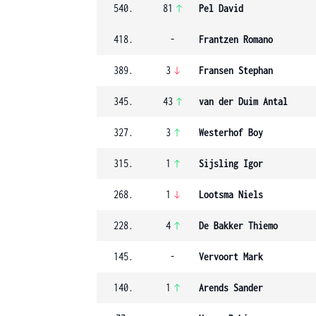
540.
81
Pel David
418.
-
Frantzen Romano
389.
3
Fransen Stephan
345.
43
van der Duim Antal
327.
3
Westerhof Boy
315.
1
Sijsling Igor
268.
1
Lootsma Niels
228.
4
De Bakker Thiemo
145.
-
Vervoort Mark
140.
1
Arends Sander