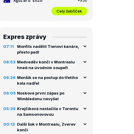
Aguiard Enzo
+936
Celý žebříček
Expres zprávy
07:11
Monfils nadělil Tienovi kanára,
přesto padl
06:53
Medveděv končí v Montrealu
hned na úvodním soupeři
06:26
Menšík se na postup do třetího
kola nadřel
06:05
Noskové první zápas po
Wimbledonu nevyšel
05:39
Krejčíková nestačila v Torontu
na Samsonovovou
00:12
Další šok v Montrealu, Zverev
končí