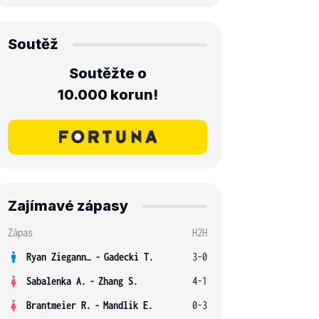
Soutěž
Soutěžte o
10.000 korun!
Zajímavé zápasy
Zápas
H2H
Ryan Ziegann S.
-
Gadecki T.
3-0
Sabalenka A.
-
Zhang S.
4-1
Brantmeier R.
-
Mandlik E.
0-3