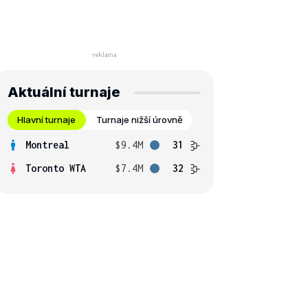
Aktuální turnaje
Hlavní turnaje
Turnaje nižší úrovně
Montreal
$9.4M
31
Toronto WTA
$7.4M
32