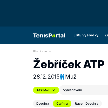
LIVE výsledky
Z
Hlavní stránka
Žebříček ATP
28.12.2015
Muži
Vyhledávání
ATP Muži
Dvouhra
Čtyřhra
Race - Dvouhra