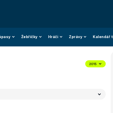
ápasy
Žebříčky
Hráči
Zprávy
Kalendář t
2015