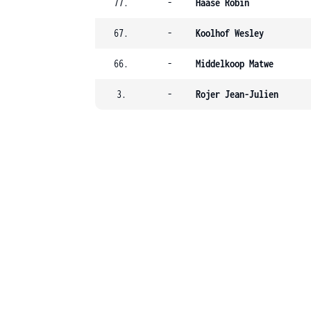
77.
-
Haase Robin
67.
-
Koolhof Wesley
66.
-
Middelkoop Matwe
3.
-
Rojer Jean-Julien