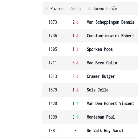
Pozice
Změna
Jméno hráče
1673.
2
Van Scheppingen Dennis
1736.
1
Constantinovici Robert
1805.
1
Sporken Moos
1711.
6
Van Beem Colin
1613.
2
Cramer Rutger
1579.
1
Sels Jelle
1420.
1
Van Den Honert Vincent
1399.
3
Monteban Paul
1381.
-
De Valk Roy Sarut