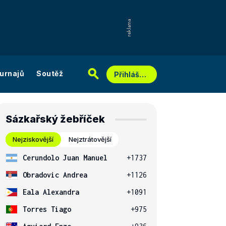
urnajů
Soutěž
Přihlášení
Sázkařský žebříček
Nejziskovější
Nejztrátovější
Cerundolo Juan Manuel
+1737
Obradovic Andrea
+1126
Eala Alexandra
+1091
Torres Tiago
+975