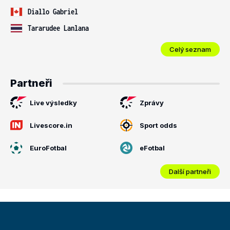
Diallo Gabriel
Tararudee Lanlana
Celý seznam
Partneři
Live výsledky
Zprávy
Livescore.in
Sport odds
EuroFotbal
eFotbal
Další partneři