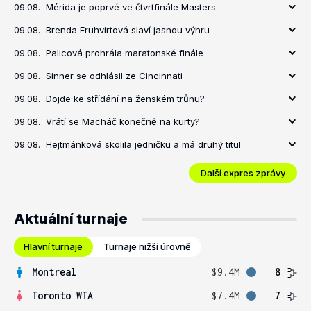
09.08.
Mérida je poprvé ve čtvrtfinále Masters
09.08.
Brenda Fruhvirtová slaví jasnou výhru
09.08.
Palicová prohrála maratonské finále
09.08.
Sinner se odhlásil ze Cincinnati
09.08.
Dojde ke střídání na ženském trůnu?
09.08.
Vrátí se Macháč konečně na kurty?
09.08.
Hejtmánková skolila jedničku a má druhý titul
Další expres zprávy
Aktuální turnaje
Hlavní turnaje
Turnaje nižší úrovně
Montreal
$9.4M
8
Toronto WTA
$7.4M
7