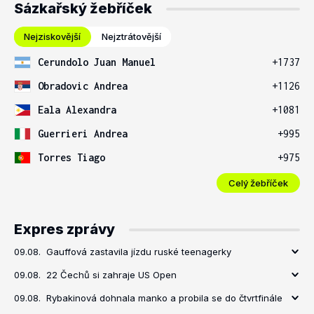
Sázkařský žebříček
Nejziskovější
Nejztrátovější
Cerundolo Juan Manuel
+1737
Obradovic Andrea
+1126
Eala Alexandra
+1081
Guerrieri Andrea
+995
Torres Tiago
+975
Celý žebříček
Expres zprávy
09.08.
Gauffová zastavila jízdu ruské teenagerky
09.08.
22 Čechů si zahraje US Open
09.08.
Rybakinová dohnala manko a probila se do čtvrtfinále