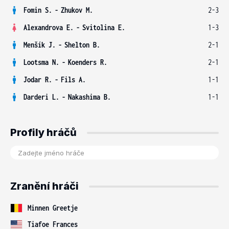
Fomin S.
-
Zhukov M.
2-3
Alexandrova E.
-
Svitolina E.
1-3
Menšík J.
-
Shelton B.
2-1
Lootsma N.
-
Koenders R.
2-1
Jodar R.
-
Fils A.
1-1
Darderi L.
-
Nakashima B.
1-1
Profily hráčů
Zranění hráči
Minnen Greetje
Tiafoe Frances