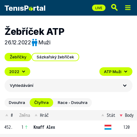
Žebříček ATP
26.12.2022
Muži
Žebříčky
Sázkařský žebříček
2022
ATP Muži
Vyhledávání
Dvouhra
Čtyřhra
Race - Dvouhra
#
Změna
Hráč
Stát
Body
452.
1
Knaff Alex
120