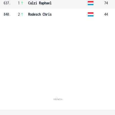
637.
1
Calzi Raphael
74
840.
2
Rodesch Chris
44