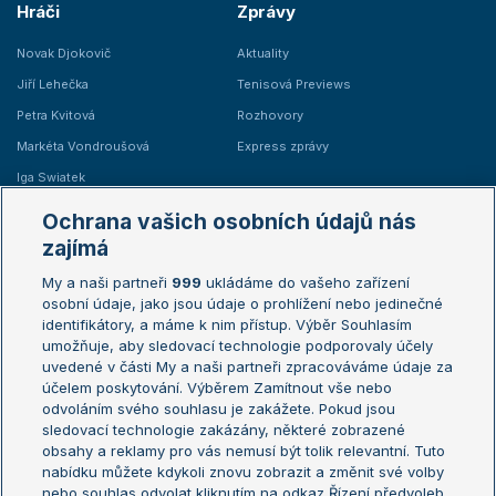
Hráči
Zprávy
Novak Djokovič
Aktuality
Jiří Lehečka
Tenisová Previews
Petra Kvitová
Rozhovory
Markéta Vondroušová
Express zprávy
Iga Swiatek
Marie Bouzková
Ochrana vašich osobních údajů nás
Žebříčky
Kalendář turnajů
zajímá
My a naši partneři
999
ukládáme do vašeho zařízení
Žebříček ATP (muži)
Australian Open
osobní údaje, jako jsou údaje o prohlížení nebo jedinečné
Žebříček WTA (ženy)
French Open
identifikátory, a máme k nim přístup. Výběr Souhlasím
umožňuje, aby sledovací technologie podporovaly účely
Sázkařský žebříček
Wimbledon
uvedené v části My a naši partneři zpracováváme údaje za
US Open
účelem poskytování. Výběrem Zamítnout vše nebo
odvoláním svého souhlasu je zakážete. Pokud jsou
Turnaj mistrů
sledovací technologie zakázány, některé zobrazené
Turnaj mistryň
obsahy a reklamy pro vás nemusí být tolik relevantní. Tuto
Aktualní trendy
nabídku můžete kdykoli znovu zobrazit a změnit své volby
nebo souhlas odvolat kliknutím na odkaz Řízení předvoleb