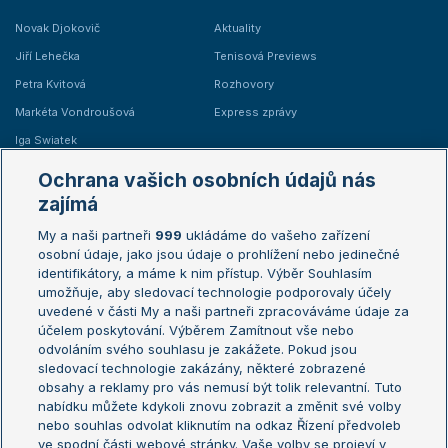
Novak Djokovič
Aktuality
Jiří Lehečka
Tenisová Previews
Petra Kvitová
Rozhovory
Markéta Vondroušová
Express zprávy
Iga Swiatek
Marie Bouzková
Ochrana vašich osobních údajů nás
Žebříčky
Kalendář turnajů
zajímá
My a naši partneři
999
ukládáme do vašeho zařízení
Žebříček ATP (muži)
Australian Open
osobní údaje, jako jsou údaje o prohlížení nebo jedinečné
Žebříček WTA (ženy)
French Open
identifikátory, a máme k nim přístup. Výběr Souhlasím
umožňuje, aby sledovací technologie podporovaly účely
Sázkařský žebříček
Wimbledon
uvedené v části My a naši partneři zpracováváme údaje za
US Open
účelem poskytování. Výběrem Zamítnout vše nebo
odvoláním svého souhlasu je zakážete. Pokud jsou
Turnaj mistrů
sledovací technologie zakázány, některé zobrazené
Turnaj mistryň
obsahy a reklamy pro vás nemusí být tolik relevantní. Tuto
Aktualní trendy
nabídku můžete kdykoli znovu zobrazit a změnit své volby
nebo souhlas odvolat kliknutím na odkaz Řízení předvoleb
ve spodní části webové stránky. Vaše volby se projeví v
Fotbalové přestupy