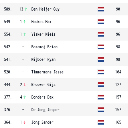
589.
13
Den Heijer Guy
90
549.
1
Houkes Max
96
554.
1
Visker Niels
96
542.
-
Bozemoj Brian
98
541.
-
Nijboer Ryan
98
520.
-
Timmermans Jesse
104
444.
2
Brouwer Gijs
127
377.
4
Donders Dax
157
376.
-
De Jong Jesper
157
364.
1
Jong Sander
165