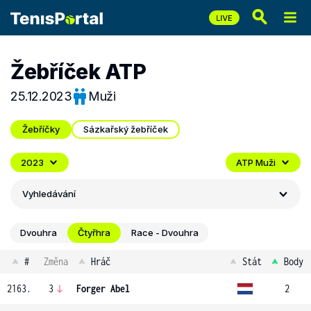
Žebříček ATP
25.12.2023
Muži
Žebříčky
Sázkařský žebříček
2023
ATP Muži
Vyhledávání
Dvouhra
Čtyřhra
Race - Dvouhra
#
Změna
Hráč
Stát
Body
2163.
3
Forger Abel
2