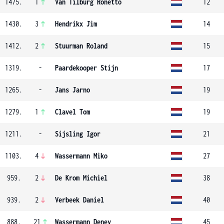
1475.
1
Van Tilburg Ronetto
12
1430.
3
Hendrikx Jim
14
1412.
2
Stuurman Roland
15
1319.
-
Paardekooper Stijn
17
1265.
-
Jans Jarno
19
1279.
1
Clavel Tom
19
1211.
-
Sijsling Igor
21
1103.
4
Wassermann Miko
27
959.
2
De Krom Michiel
38
939.
2
Verbeek Daniel
40
888.
21
Wassermann Deney
45