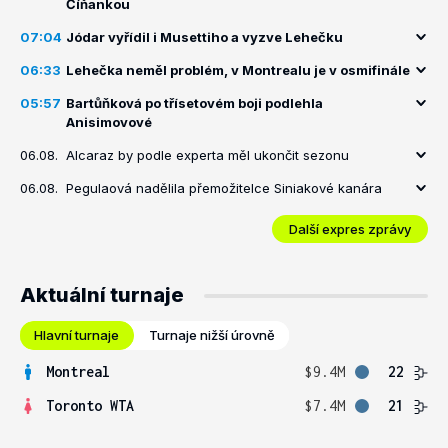
Číňankou
07:04
Jódar vyřídil i Musettiho a vyzve Lehečku
06:33
Lehečka neměl problém, v Montrealu je v osmifinále
05:57
Bartůňková po třísetovém boji podlehla
Anisimovové
06.08.
Alcaraz by podle experta měl ukončit sezonu
06.08.
Pegulaová nadělila přemožitelce Siniakové kanára
Další expres zprávy
Aktuální turnaje
Hlavní turnaje
Turnaje nižší úrovně
Montreal
$9.4M
22
Toronto WTA
$7.4M
21