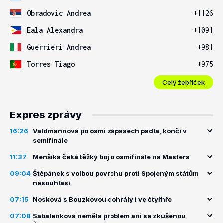
Obradovic Andrea
+1126
Eala Alexandra
+1091
Guerrieri Andrea
+981
Torres Tiago
+975
Celý žebříček
Expres zprávy
16:26
Valdmannová po osmi zápasech padla, končí v
semifinále
11:37
Menšíka čeká těžký boj o osmifinále na Masters
09:04
Štěpánek s volbou povrchu proti Spojeným státům
nesouhlasí
07:15
Nosková s Bouzkovou dohrály i ve čtyřhře
07:08
Sabalenková neměla problém ani se zkušenou