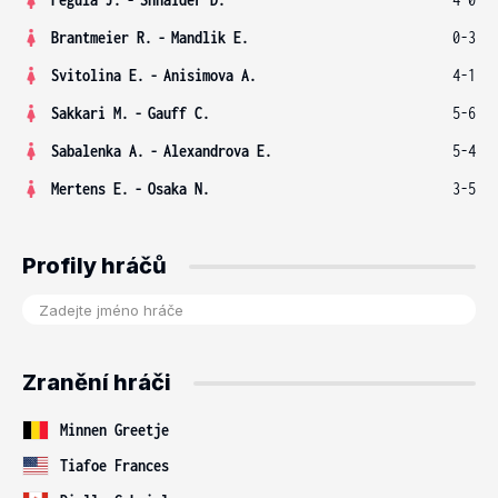
Brantmeier R.
-
Mandlik E.
0-3
Svitolina E.
-
Anisimova A.
4-1
Sakkari M.
-
Gauff C.
5-6
Sabalenka A.
-
Alexandrova E.
5-4
Mertens E.
-
Osaka N.
3-5
Profily hráčů
Zranění hráči
Minnen Greetje
Tiafoe Frances