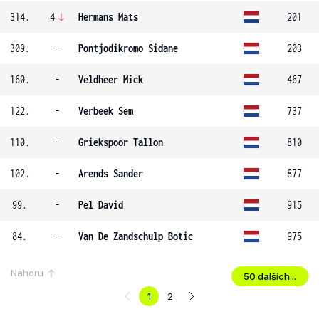
314.
4
Hermans Mats
201
309.
-
Pontjodikromo Sidane
203
160.
-
Veldheer Mick
467
122.
-
Verbeek Sem
737
110.
-
Griekspoor Tallon
810
102.
-
Arends Sander
877
99.
-
Pel David
915
84.
-
Van De Zandschulp Botic
975
Nahoru
50 dalších...
1
2