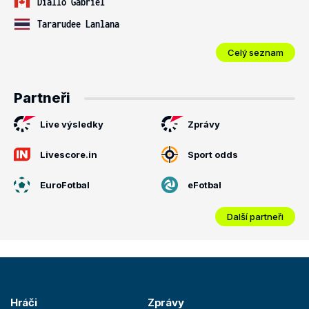
Diallo Gabriel
Tararudee Lanlana
Celý seznam
Partneři
Live výsledky
Zprávy
Livescore.in
Sport odds
EuroFotbal
eFotbal
Další partneři
Hráči
Zprávy