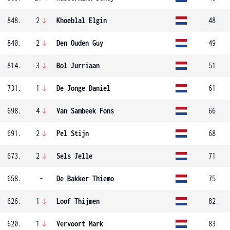
848.
2
Khoeblal Elgin
48
840.
2
Den Ouden Guy
49
814.
3
Bol Jurriaan
51
731.
1
De Jonge Daniel
61
698.
4
Van Sambeek Fons
66
691.
2
Pel Stijn
68
673.
2
Sels Jelle
71
658.
-
De Bakker Thiemo
75
626.
1
Loof Thijmen
82
620.
1
Vervoort Mark
83