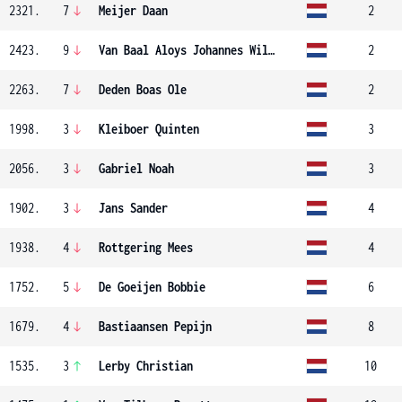
2321.
7
Meijer Daan
2
2423.
9
Van Baal Aloys Johannes Willem
2
2263.
7
Deden Boas Ole
2
1998.
3
Kleiboer Quinten
3
2056.
3
Gabriel Noah
3
1902.
3
Jans Sander
4
1938.
4
Rottgering Mees
4
1752.
5
De Goeijen Bobbie
6
1679.
4
Bastiaansen Pepijn
8
1535.
3
Lerby Christian
10