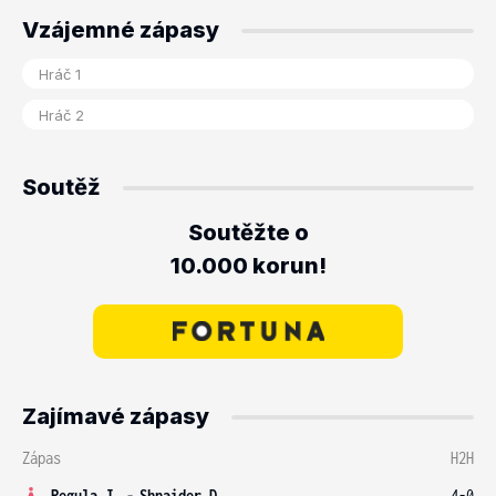
Vzájemné zápasy
Soutěž
Soutěžte o
10.000 korun!
Zajímavé zápasy
Zápas
H2H
Pegula J.
-
Shnaider D.
4-0