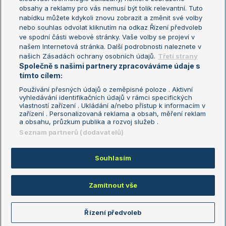
Turnaj mistryň
obsahy a reklamy pro vás nemusí být tolik relevantní. Tuto
Aktualní trendy
nabídku můžete kdykoli znovu zobrazit a změnit své volby
nebo souhlas odvolat kliknutím na odkaz Řízení předvoleb
ve spodní části webové stránky. Vaše volby se projeví v
Fotbalové přestupy
našem Internetová stránka. Další podrobnosti naleznete v
Livesport Daily
našich Zásadách ochrany osobních údajů.
Třetí strany
Společně s našimi partnery zpracováváme údaje s
LS Prague Open
tímto cílem:
Používání přesných údajů o zeměpisné poloze . Aktivní
vyhledávání identifikačních údajů v rámci specifických
vlastností zařízení . Ukládání a/nebo přístup k informacím v
Podmínky užití
Nastavení soukromí
zařízení . Personalizovaná reklama a obsah, měření reklam
GDPR a žurnalistika
Reklama
a obsahu, průzkum publika a rozvoj služeb .
Informace o zpracování osobních
Kontakt
Seznam partnerů (dodavatelů)
údajů
Tiráž
Souhlasím
Copyright © 2008-2026 TenisPortal.cz. Využíváme zpravodajství ČTK.
Zamítnout vše
Řízení předvoleb