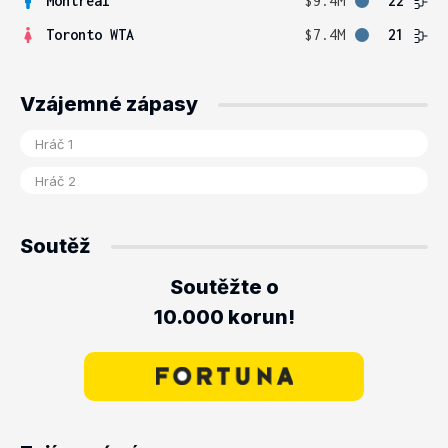
Montreal
$9.4M
22
Toronto WTA
$7.4M
21
Vzájemné zápasy
Soutěž
Soutěžte o
10.000 korun!