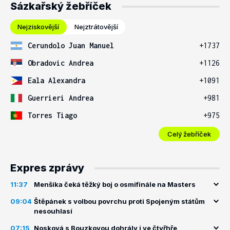
Sázkařský žebříček
Nejziskovější
Nejztrátovější
Cerundolo Juan Manuel
+1737
Obradovic Andrea
+1126
Eala Alexandra
+1091
Guerrieri Andrea
+981
Torres Tiago
+975
Celý žebříček
Expres zprávy
11:37
Menšíka čeká těžký boj o osmifinále na Masters
09:04
Štěpánek s volbou povrchu proti Spojeným státům
nesouhlasí
07:15
Nosková s Bouzkovou dohrály i ve čtyřhře