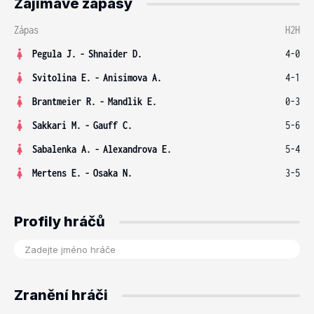
Zajímavé zápasy
Zápas
H2H
Pegula J.
-
Shnaider D.
4-0
Svitolina E.
-
Anisimova A.
4-1
Brantmeier R.
-
Mandlik E.
0-3
Sakkari M.
-
Gauff C.
5-6
Sabalenka A.
-
Alexandrova E.
5-4
Mertens E.
-
Osaka N.
3-5
Profily hráčů
Zranění hráči