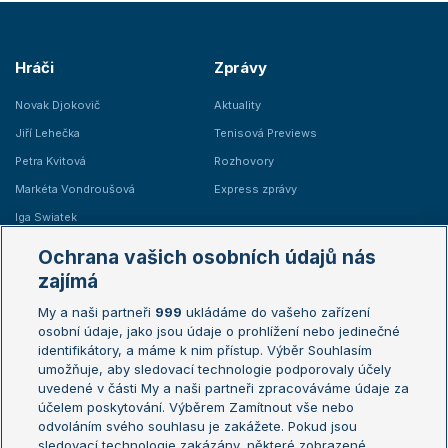
Hráči
Zprávy
Novak Djokovič
Aktuality
Jiří Lehečka
Tenisová Previews
Petra Kvitová
Rozhovory
Markéta Vondroušová
Express zprávy
Iga Swiatek
Marie Bouzková
Ochrana vašich osobních údajů nás
Žebříčky
Kalendář turnajů
zajímá
My a naši partneři
999
ukládáme do vašeho zařízení
Žebříček ATP (muži)
Australian Open
osobní údaje, jako jsou údaje o prohlížení nebo jedinečné
Žebříček WTA (ženy)
French Open
identifikátory, a máme k nim přístup. Výběr Souhlasím
umožňuje, aby sledovací technologie podporovaly účely
Sázkařský žebříček
Wimbledon
uvedené v části My a naši partneři zpracováváme údaje za
US Open
účelem poskytování. Výběrem Zamítnout vše nebo
odvoláním svého souhlasu je zakážete. Pokud jsou
Turnaj mistrů
sledovací technologie zakázány, některé zobrazené