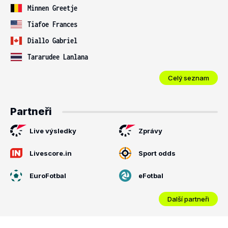
Minnen Greetje
Tiafoe Frances
Diallo Gabriel
Tararudee Lanlana
Celý seznam
Partneři
Live výsledky
Zprávy
Livescore.in
Sport odds
EuroFotbal
eFotbal
Další partneři