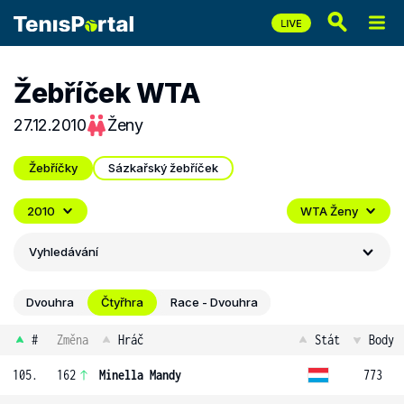
Žebříček WTA
27.12.2010
Ženy
Žebříčky
Sázkařský žebříček
2010
WTA Ženy
Vyhledávání
Dvouhra
Čtyřhra
Race - Dvouhra
#
Změna
Hráč
Stát
Body
105.
162
Minella Mandy
773