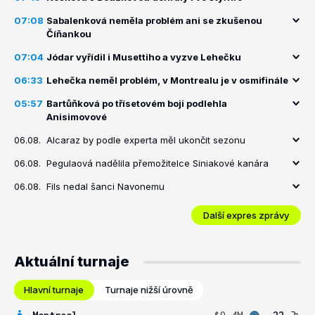
07:08
Sabalenková neměla problém ani se zkušenou
Číňankou
07:04
Jódar vyřídil i Musettiho a vyzve Lehečku
06:33
Lehečka neměl problém, v Montrealu je v osmifinále
05:57
Bartůňková po třísetovém boji podlehla
Anisimovové
06.08.
Alcaraz by podle experta měl ukončit sezonu
06.08.
Pegulaová nadělila přemožitelce Siniakové kanára
06.08.
Fils nedal šanci Navonemu
Další expres zprávy
Aktuální turnaje
Hlavní turnaje
Turnaje nižší úrovně