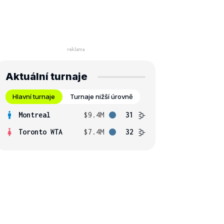
Aktuální turnaje
Hlavní turnaje
Turnaje nižší úrovně
Montreal
$9.4M
31
Toronto WTA
$7.4M
32