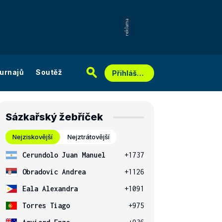
urnajů
Soutěž
Přihlášení
Sázkařský žebříček
Nejziskovější
Nejztrátovější
Cerundolo Juan Manuel
+1737
Obradovic Andrea
+1126
Eala Alexandra
+1091
Torres Tiago
+975