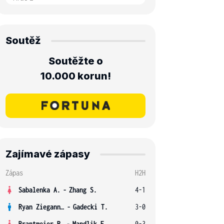
Soutěž
Soutěžte o
10.000 korun!
Zajímavé zápasy
Zápas
H2H
Sabalenka A.
-
Zhang S.
4-1
Ryan Ziegann S.
-
Gadecki T.
3-0
Brantmeier R.
-
Mandlik E.
0-3