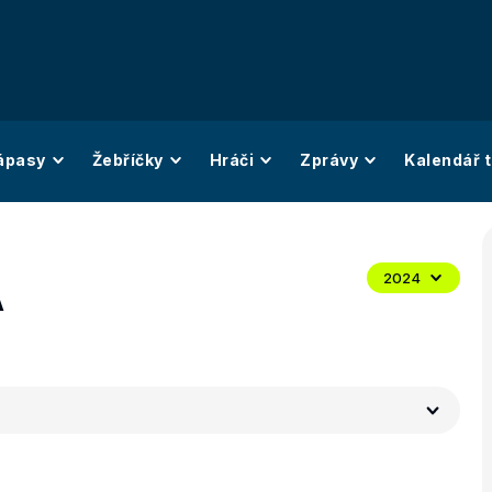
ápasy
Žebříčky
Hráči
Zprávy
Kalendář t
A
2024