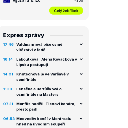
Aguiard Enzo
+936
Celý žebříček
Expres zprávy
17:46
Valdmannová píše osmé
vítězství v řadě
16:14
Laboutková i Alena Kovačková v
Lipsku postupují
14:01
Knutsonová je ve Varšavě v
semifinále
11:10
Lehečka a Bartůňková o
osmifinále na Masters
07:11
Monfils nadělil Tienovi kanára,
přesto padl
06:53
Medveděv končí v Montrealu
hned na úvodním soupeři