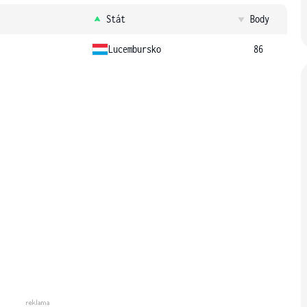
Stát
Body
Lucembursko
86