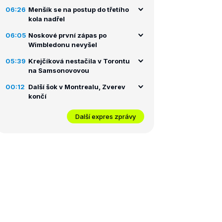
06:26
Menšík se na postup do třetího
kola nadřel
06:05
Noskové první zápas po
Wimbledonu nevyšel
05:39
Krejčíková nestačila v Torontu
na Samsonovovou
00:12
Další šok v Montrealu, Zverev
končí
Další expres zprávy