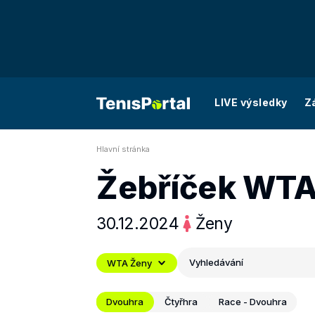
LIVE výsledky
Z
Hlavní stránka
Žebříček WT
30.12.2024
Ženy
Vyhledávání
WTA Ženy
Dvouhra
Čtyřhra
Race - Dvouhra