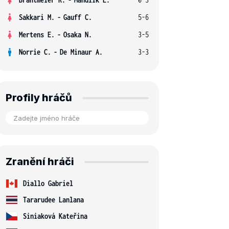
Sakkari M.
-
Gauff C.
5-6
Mertens E.
-
Osaka N.
3-5
Norrie C.
-
De Minaur A.
3-3
Profily hráčů
Zranění hráči
Diallo Gabriel
Tararudee Lanlana
Siniaková Kateřina