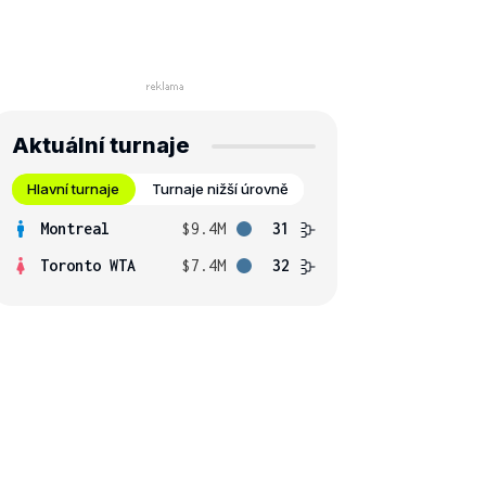
Aktuální turnaje
Hlavní turnaje
Turnaje nižší úrovně
Montreal
$9.4M
31
Toronto WTA
$7.4M
32