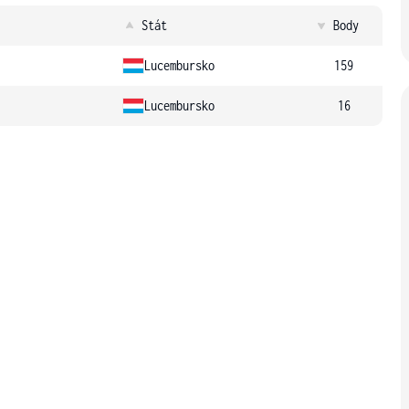
Stát
Body
Lucembursko
159
Lucembursko
16