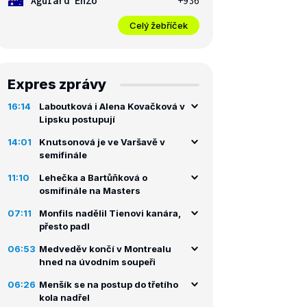
Aguiard Enzo
+936
Celý žebříček
Expres zprávy
16:14
Laboutková i Alena Kovačková v
Lipsku postupují
14:01
Knutsonová je ve Varšavě v
semifinále
11:10
Lehečka a Bartůňková o
osmifinále na Masters
07:11
Monfils nadělil Tienovi kanára,
přesto padl
06:53
Medveděv končí v Montrealu
hned na úvodním soupeři
06:26
Menšík se na postup do třetího
kola nadřel