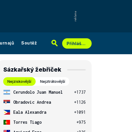
urnajů
Soutěž
Přihlášení
Sázkařský žebříček
Nejziskovější
Nejztrátovější
Cerundolo Juan Manuel
+1737
Obradovic Andrea
+1126
Eala Alexandra
+1091
Torres Tiago
+975