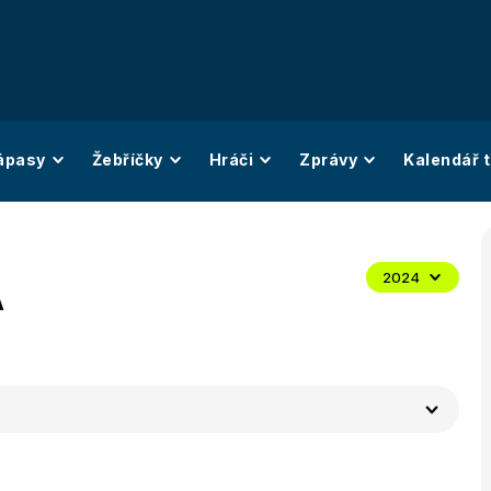
ápasy
Žebříčky
Hráči
Zprávy
Kalendář t
A
2024