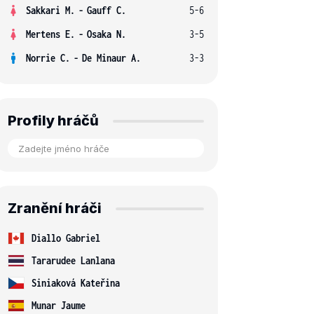
Sakkari M.
-
Gauff C.
5-6
Mertens E.
-
Osaka N.
3-5
Norrie C.
-
De Minaur A.
3-3
Profily hráčů
Zranění hráči
Diallo Gabriel
Tararudee Lanlana
Siniaková Kateřina
Munar Jaume