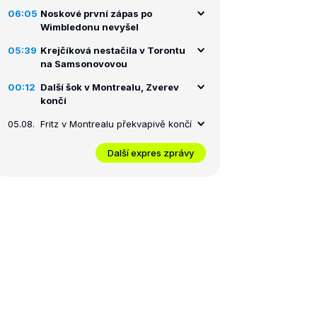
06:05
Noskové první zápas po
Wimbledonu nevyšel
05:39
Krejčíková nestačila v Torontu
na Samsonovovou
00:12
Další šok v Montrealu, Zverev
končí
05.08.
Fritz v Montrealu překvapivě končí
Další expres zprávy