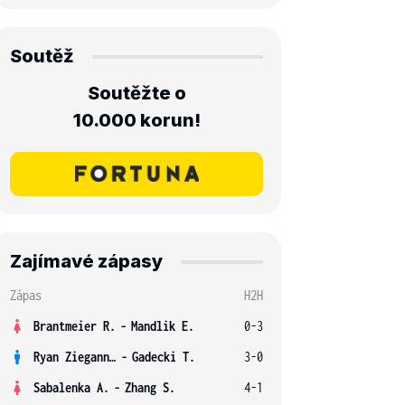
Soutěž
Soutěžte o
10.000 korun!
Zajímavé zápasy
Zápas
H2H
Brantmeier R.
-
Mandlik E.
0-3
Ryan Ziegann S.
-
Gadecki T.
3-0
Sabalenka A.
-
Zhang S.
4-1