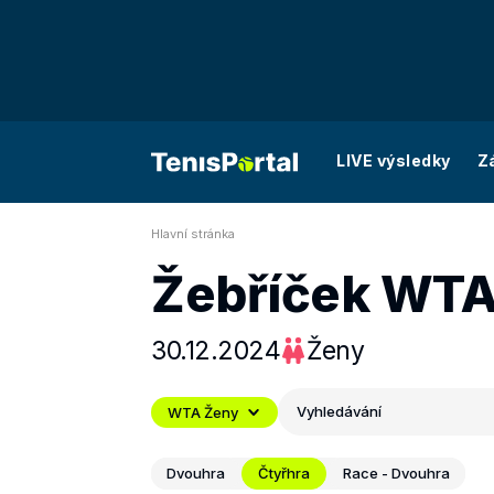
LIVE výsledky
Z
Hlavní stránka
Žebříček WT
30.12.2024
Ženy
Vyhledávání
WTA Ženy
Dvouhra
Čtyřhra
Race - Dvouhra