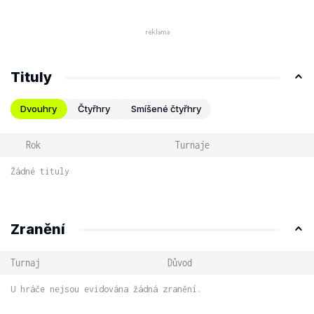
Tituly
Dvouhry
Čtyřhry
Smíšené čtyřhry
Rok
Turnaje
Žádné tituly
Zranění
Turnaj
Důvod
U hráče nejsou evidována žádná zranění.