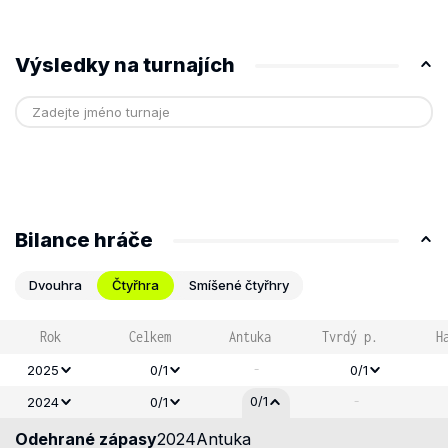
Výsledky na turnajích
Bilance hráče
Dvouhra
Čtyřhra
Smíšené čtyřhry
Rok
Celkem
Antuka
Tvrdý p.
H
-
2025
0/1
0/1
-
0/1
2024
0/1
Odehrané zápasy
2024
Antuka