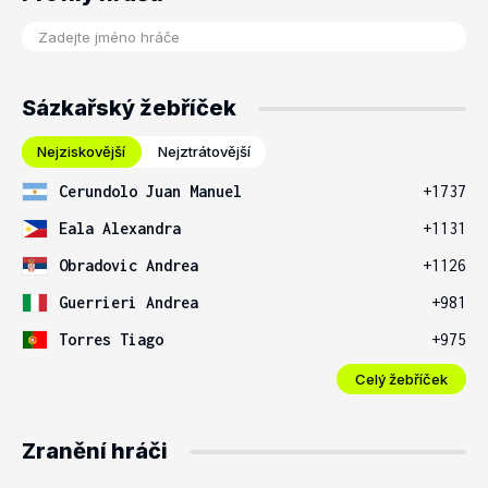
Sázkařský žebříček
Nejziskovější
Nejztrátovější
Cerundolo Juan Manuel
+1737
Eala Alexandra
+1131
Obradovic Andrea
+1126
Guerrieri Andrea
+981
Torres Tiago
+975
Celý žebříček
Zranění hráči