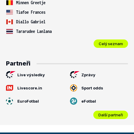
Minnen Greetje
Tiafoe Frances
Diallo Gabriel
Tararudee Lanlana
Celý seznam
Partneři
Live výsledky
Zprávy
Livescore.in
Sport odds
EuroFotbal
eFotbal
Další partneři