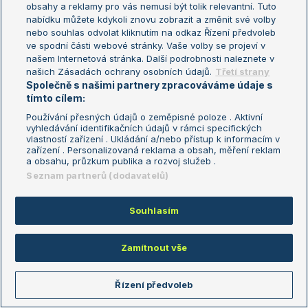
obsahy a reklamy pro vás nemusí být tolik relevantní. Tuto
Aktualní trendy
nabídku můžete kdykoli znovu zobrazit a změnit své volby
nebo souhlas odvolat kliknutím na odkaz Řízení předvoleb
ve spodní části webové stránky. Vaše volby se projeví v
Fotbalové přestupy
našem Internetová stránka. Další podrobnosti naleznete v
Livesport Daily
našich Zásadách ochrany osobních údajů.
Třetí strany
Společně s našimi partnery zpracováváme údaje s
LS Prague Open
tímto cílem:
Používání přesných údajů o zeměpisné poloze . Aktivní
vyhledávání identifikačních údajů v rámci specifických
vlastností zařízení . Ukládání a/nebo přístup k informacím v
Podmínky užití
Nastavení soukromí
zařízení . Personalizovaná reklama a obsah, měření reklam
GDPR a žurnalistika
Reklama
a obsahu, průzkum publika a rozvoj služeb .
Informace o zpracování osobních
Kontakt
Seznam partnerů (dodavatelů)
údajů
Tiráž
Souhlasím
Copyright © 2008-2026 TenisPortal.cz. Využíváme zpravodajství ČTK.
Zamítnout vše
Řízení předvoleb