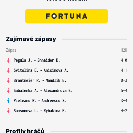
Zajímavé zápasy
Zápas
H2H
Pegula J.
-
Shnaider D.
4-0
Svitolina E.
-
Anisimova A.
4-1
Brantmeier R.
-
Mandlik E.
0-3
Sabalenka A.
-
Alexandrova E.
5-4
Pieleanu R.
-
Andreescu S.
3-4
Samsonova L.
-
Rybakina E.
4-2
Profily hráčů