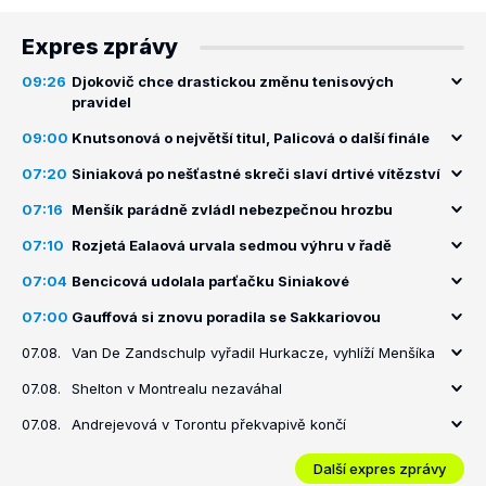
Expres zprávy
09:26
Djokovič chce drastickou změnu tenisových
pravidel
09:00
Knutsonová o největší titul, Palicová o další finále
07:20
Siniaková po nešťastné skreči slaví drtivé vítězství
07:16
Menšík parádně zvládl nebezpečnou hrozbu
07:10
Rozjetá Ealaová urvala sedmou výhru v řadě
07:04
Bencicová udolala parťačku Siniakové
07:00
Gauffová si znovu poradila se Sakkariovou
07.08.
Van De Zandschulp vyřadil Hurkacze, vyhlíží Menšíka
07.08.
Shelton v Montrealu nezaváhal
07.08.
Andrejevová v Torontu překvapivě končí
Další expres zprávy