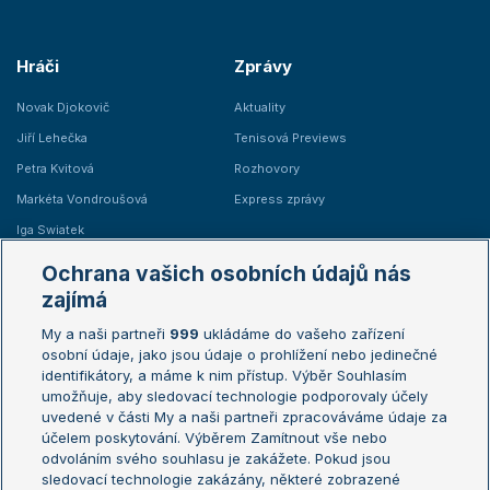
Hráči
Zprávy
Novak Djokovič
Aktuality
Jiří Lehečka
Tenisová Previews
Petra Kvitová
Rozhovory
Markéta Vondroušová
Express zprávy
Iga Swiatek
Marie Bouzková
Ochrana vašich osobních údajů nás
Žebříčky
Kalendář turnajů
zajímá
My a naši partneři
999
ukládáme do vašeho zařízení
Žebříček ATP (muži)
Australian Open
osobní údaje, jako jsou údaje o prohlížení nebo jedinečné
Žebříček WTA (ženy)
French Open
identifikátory, a máme k nim přístup. Výběr Souhlasím
umožňuje, aby sledovací technologie podporovaly účely
Sázkařský žebříček
Wimbledon
uvedené v části My a naši partneři zpracováváme údaje za
US Open
účelem poskytování. Výběrem Zamítnout vše nebo
odvoláním svého souhlasu je zakážete. Pokud jsou
Turnaj mistrů
sledovací technologie zakázány, některé zobrazené
Turnaj mistryň