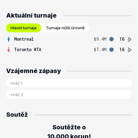
Aktuální turnaje
Hlavní turnaje
Turnaje nižší úrovně
Montreal
$9.4M
16
Toronto WTA
$7.4M
16
Vzájemné zápasy
Soutěž
Soutěžte o
10.000 korun!