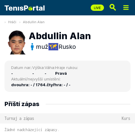
Hráči
Abdullin Alan
Abdullin Alan
muž
Rusko
Datum nar.:
Výška:
Váha:
Hraje rukou:
-
-
-
Pravá
Aktuální/nejvyšší umístění:
dvouhra: - / 1764.
čtyřhra: - / -
Příští zápas
Turnaj a zápas
Kurs
Žádné nadcházející zápasy.