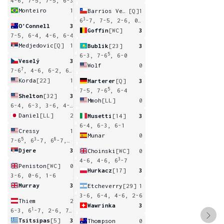
4-6, 7-5, 7-5, 6-3
Monteiro
1
Barrios Vera
[Q]
1
3
6
-7, 7-5, 2-6, 0-6
O'Connell
3
Goffin
[WC]
3
7-5, 6-4, 4-6, 6-4
Medjedovic
[Q]
1
Bublik
[23]
3
5
6-3, 7-6
, 6-0
Veselý
3
Wolf
0
7
7-6
, 4-6, 6-2, 6-3
Korda
[22]
1
Marterer
[Q]
3
5
7-5, 7-6
, 6-4
Shelton
[32]
3
Mmoh
[LL]
0
6-4, 6-3, 3-6, 4-6, 6-3
Daniel
[LL]
2
Musetti
[14]
3
6-4, 6-3, 6-1
Cressy
1
Munar
0
5
3
8
7
7-6
, 6
-7, 6
-7, 6
-7
Djere
3
Choinski
[WC]
0
3
4-6, 4-6, 6
-7
Peniston
[WC]
0
Hurkacz
[17]
3
3-6, 0-6, 1-6
Murray
3
Etcheverry
[29]
1
3-6, 6-4, 4-6, 2-6
Thiem
2
Wawrinka
3
1
5
8
6-3, 6
-7, 2-6, 7-6
, 6
-7
Tsitsipas
[5]
3
Thompson
0