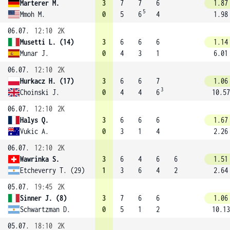
Marterer M.
3
7
7
6
1.87
5
Mmoh M.
0
5
6
4
1.98
06.07.
12:10
2K
Musetti L. (14)
3
6
6
6
1.14
Munar J.
0
4
3
1
6.01
06.07.
12:10
2K
Hurkacz H. (17)
3
6
6
7
1.06
3
Choinski J.
0
4
4
6
10.57
06.07.
12:10
2K
Halys Q.
3
6
6
6
1.67
Vukic A.
0
3
1
4
2.26
06.07.
12:10
2K
Wawrinka S.
3
6
4
6
6
1.51
Etcheverry T. (29)
1
3
6
4
2
2.64
05.07.
19:45
2K
Sinner J. (8)
3
7
6
6
1.06
Schwartzman D.
0
5
1
2
10.13
05.07.
18:10
2K