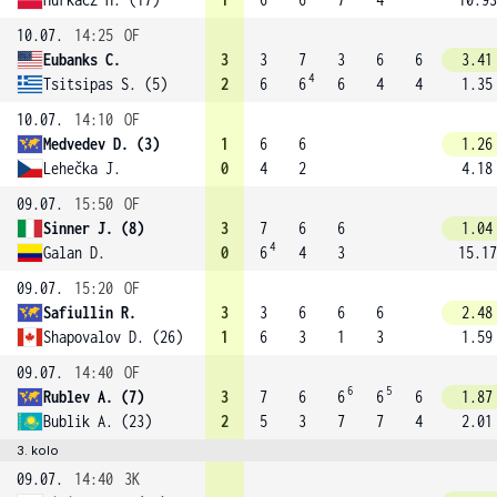
10.07.
14:25
OF
Eubanks C.
3
3
7
3
6
6
3.41
4
Tsitsipas S. (5)
2
6
6
6
4
4
1.35
10.07.
14:10
OF
Medvedev D. (3)
1
6
6
1.26
Lehečka J.
0
4
2
4.18
09.07.
15:50
OF
Sinner J. (8)
3
7
6
6
1.04
4
Galan D.
0
6
4
3
15.17
09.07.
15:20
OF
Safiullin R.
3
3
6
6
6
2.48
Shapovalov D. (26)
1
6
3
1
3
1.59
09.07.
14:40
OF
6
5
Rublev A. (7)
3
7
6
6
6
6
1.87
Bublik A. (23)
2
5
3
7
7
4
2.01
3. kolo
09.07.
14:40
3K