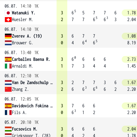
06.07.
14:10
1K
5
Watanuki Y.
3
6
5
7
7
6
1.78
5
3
Huesler M.
2
7
7
6
6
3
2.04
06.07.
14:10
1K
Zverev A. (19)
3
6
7
7
1.08
4
5
Brouwer G.
0
4
6
6
8.19
06.07.
13:40
1K
0
Carballes Baena R.
3
6
6
6
6
2.73
Arnaldi M.
1
7
3
4
4
1.45
06.07.
12:10
1K
Van De Zandschulp B.
3
2
7
7
3
6
1.67
3
6
Zhang Z.
2
6
6
6
6
2
2.20
06.07.
12:05
1K
Davidovich Fokina A. (31)
3
7
6
6
1.67
3
Fils A.
0
6
1
2
2.20
05.07.
20:10
1K
Fucsovics M.
3
6
6
6
2.04
Griekspoor T. (28)
0
4
2
4
1.78