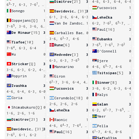
Dimitrov
[21]
3
4-6, 6-3, 6-4, 6-4
5
7
6
-7, 6-3, 7-6
, 6-3
Fucsovics
1
Sonego
1
Davidovich Fokina
[31]
3
6
6-1, 2-6, 6-4, 6-3
Lehečka
3
Coppejans
[Q]
1
2
5
9
Van De Zandschulp
1
6-2, 7-6
, 6
-7, 6
-7,
5
2
7-6
, 3-6, 3-6, 6
-7
Paul
[16]
2
De Minaur
[15]
3
Carballes Baena
0
3
3
3-6, 6
-7, 4-6
Eubanks
3
Tiafoe
[10]
3
5
3
2
Rune
[6]
3
7-6
, 7-6
, 7-6
4
7-6
, 6-3, 6-4
O'Connell
0
Wu
0
Medvedev
[3]
3
7
5
6-3, 6-3, 7-6
Djere
0
Stricker
[Q]
3
5
Mannarino
0
4-6, 6
-7, 4-6
3-6, 6-3, 6-2, 4-6, 7-5
Tsitsipas
[5]
3
Popyrin
2
Giron
1
3
2
6
-7, 3-6, 6-4, 4-6
Sinner
[8]
3
Ivashka
3
Fucsovics
3
3-6, 6-2, 6-3, 6-4
4-6, 6-4, 6-3, 6-0
Halys
1
Coria
1
Cerundolo
[18]
0
7
2-6, 2-6, 2-6
Galan
3
Shimabukuro
[Q]
0
2
5
Lehečka
3
6-2, 6
-7, 7-6
, 3-6, 6-1
1-6, 2-6, 1-6
Ymer
2
Dimitrov
[21]
3
Raonic
1
6
6
4
4
4-6, 6
-7, 7-6
, 4-6
Pella
0
Davidovich Fokina
[31]
3
1
Paul
[16]
3
6
-7, 4-6, 0-6
3
7-6
, 6-1, 6-2
Safiullin
3