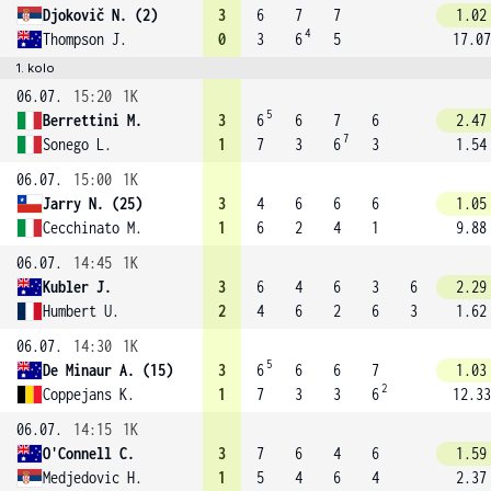
Djokovič N. (2)
3
6
7
7
1.02
4
Thompson J.
0
3
6
5
17.07
1. kolo
06.07.
15:20
1K
5
Berrettini M.
3
6
6
7
6
2.47
7
Sonego L.
1
7
3
6
3
1.54
06.07.
15:00
1K
Jarry N. (25)
3
4
6
6
6
1.05
Cecchinato M.
1
6
2
4
1
9.88
06.07.
14:45
1K
Kubler J.
3
6
4
6
3
6
2.29
Humbert U.
2
4
6
2
6
3
1.62
06.07.
14:30
1K
5
De Minaur A. (15)
3
6
6
6
7
1.03
2
Coppejans K.
1
7
3
3
6
12.33
06.07.
14:15
1K
O'Connell C.
3
7
6
4
6
1.59
Medjedovic H.
1
5
4
6
4
2.37