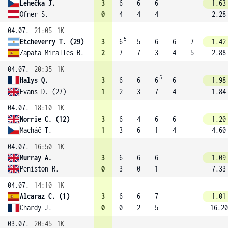
Lehečka J.
3
6
6
6
1.63
Ofner S.
0
4
4
4
2.28
04.07.
21:05
1K
5
Etcheverry T. (29)
3
6
5
6
6
7
1.42
Zapata Miralles B.
2
7
7
3
4
5
2.88
04.07.
20:35
1K
5
Halys Q.
3
6
6
6
6
1.98
Evans D. (27)
1
2
3
7
4
1.84
04.07.
18:10
1K
Norrie C. (12)
3
6
4
6
6
1.20
Macháč T.
1
3
6
1
4
4.60
04.07.
16:50
1K
Murray A.
3
6
6
6
1.09
Peniston R.
0
3
0
1
7.33
04.07.
14:10
1K
Alcaraz C. (1)
3
6
6
7
1.01
Chardy J.
0
0
2
5
16.20
03.07.
20:45
1K