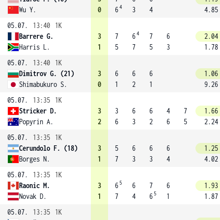
4
Wu Y.
0
6
3
4
4.85
05.07.
13:40
1K
4
Barrere G.
3
7
6
7
6
2.04
Harris L.
1
5
7
5
3
1.78
05.07.
13:40
1K
Dimitrov G. (21)
3
6
6
6
1.06
Shimabukuro S.
0
1
2
1
9.26
05.07.
13:35
1K
Stricker D.
3
3
6
6
4
7
1.66
Popyrin A.
2
6
3
2
6
5
2.24
05.07.
13:35
1K
Cerundolo F. (18)
3
5
6
6
6
1.25
Borges N.
1
7
3
3
4
4.02
05.07.
13:35
1K
5
Raonic M.
3
6
6
7
6
1.93
5
Novak D.
1
7
4
6
1
1.87
05.07.
13:35
1K