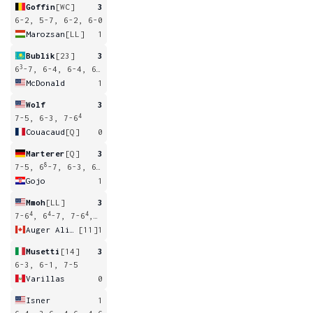
Goffin
[WC]
3
6-2, 5-7, 6-2, 6-0
Marozsan
[LL]
1
Bublik
[23]
3
3
6
-7, 6-4, 6-4, 6-4
McDonald
1
Wolf
3
4
7-5, 6-3, 7-6
Couacaud
[Q]
0
Marterer
[Q]
3
8
7-5, 6
-7, 6-3, 6-4
Gojo
1
Mmoh
[LL]
3
4
4
4
7-6
, 6
-7, 7-6
, 6-4
Auger Aliassime
[11]
1
Musetti
[14]
3
6-3, 6-1, 7-5
Varillas
0
Isner
1