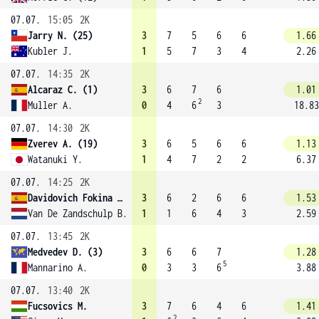
07.07.
15:05
2K
Jarry N. (25)
3
7
5
6
6
1.66
Kubler J.
1
5
7
3
4
2.26
07.07.
14:35
2K
Alcaraz C. (1)
3
6
7
6
1.01
2
Muller A.
0
4
6
3
18.83
07.07.
14:30
2K
Zverev A. (19)
3
6
5
6
6
1.13
Watanuki Y.
1
4
7
2
2
6.37
07.07.
14:25
2K
Davidovich Fokina A. (31)
3
6
2
6
6
1.53
Van De Zandschulp B.
1
1
6
4
3
2.59
07.07.
13:45
2K
Medvedev D. (3)
3
6
6
7
1.28
5
Mannarino A.
0
3
3
6
3.88
07.07.
13:40
2K
Fucsovics M.
3
7
6
4
6
1.41
2