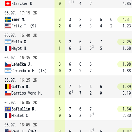
11
Stricker D.
0
6
4
2
4.85
06.07.
17:15
2K
Ymer M.
3
3
2
6
6
6
4.31
Fritz T. (9)
2
6
6
3
4
2
1.23
06.07.
16:40
2K
Pella G.
3
2
6
7
7
2.25
3
Mayot H.
1
6
3
6
5
1.68
06.07.
16:35
2K
Lehečka J.
3
6
6
6
1.98
Cerundolo F. (18)
0
2
2
2
1.88
06.07.
16:25
2K
Goffin D.
3
7
5
6
6
1.39
3
Barrios Vera M.
1
6
7
2
0
3.10
06.07.
16:05
2K
Safiullin R.
3
7
6
7
1.64
4
Moutet C.
0
5
3
6
2.30
06.07.
16:05
2K
4
Paul T. (16)
3
6
7
6
6
1.47