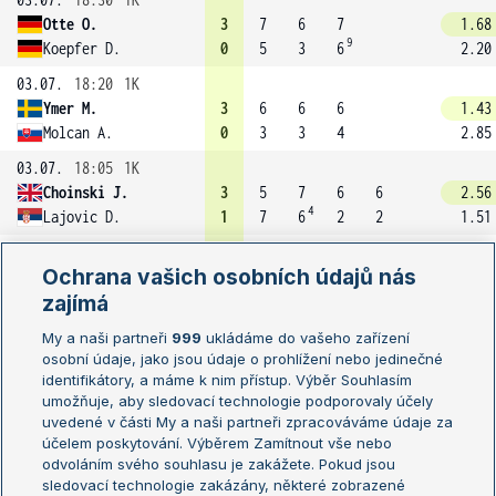
Otte O.
3
7
6
7
1.68
9
Koepfer D.
0
5
3
6
2.20
03.07.
18:20
1K
Ymer M.
3
6
6
6
1.43
Molcan A.
0
3
3
4
2.85
03.07.
18:05
1K
Choinski J.
3
5
7
6
6
2.56
4
Lajovic D.
1
7
6
2
2
1.51
03.07.
16:20
1K
Ochrana vašich osobních údajů nás
Ruud C. (4)
3
6
5
6
6
1.16
zajímá
Lokoli L.
1
1
7
4
3
5.21
03.07.
15:10
1K
My a naši partneři
999
ukládáme do vašeho zařízení
osobní údaje, jako jsou údaje o prohlížení nebo jedinečné
Wolf J.
3
7
6
7
1.25
identifikátory, a máme k nim přístup. Výběr Souhlasím
4
Couacaud E.
0
5
3
6
4.01
umožňuje, aby sledovací technologie podporovaly účely
03.07.
15:10
1K
uvedené v části My a naši partneři zpracováváme údaje za
účelem poskytování. Výběrem Zamítnout vše nebo
Munar J.
3
4
6
6
6
3.02
odvoláním svého souhlasu je zakážete. Pokud jsou
Isner J.
1
6
3
4
4
1.39
sledovací technologie zakázány, některé zobrazené