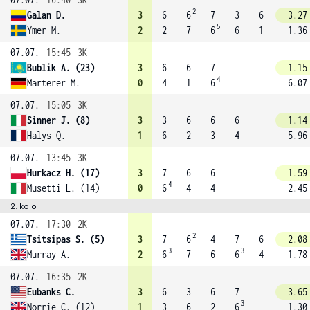
2
Galan D.
3
6
6
7
3
6
3.27
5
Ymer M.
2
2
7
6
6
1
1.36
07.07.
15:45
3K
Bublik A. (23)
3
6
6
7
1.15
4
Marterer M.
0
4
1
6
6.07
07.07.
15:05
3K
Sinner J. (8)
3
3
6
6
6
1.14
Halys Q.
1
6
2
3
4
5.96
07.07.
13:45
3K
Hurkacz H. (17)
3
7
6
6
1.59
4
Musetti L. (14)
0
6
4
4
2.45
2. kolo
07.07.
17:30
2K
2
Tsitsipas S. (5)
3
7
6
4
7
6
2.08
3
3
Murray A.
2
6
7
6
6
4
1.78
07.07.
16:35
2K
Eubanks C.
3
6
3
6
7
3.65
3
Norrie C. (12)
1
3
6
2
6
1.30