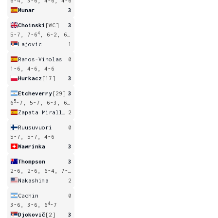
6-4, 3-6, 4-6, 4-6
Munar
3
Choinski
[WC]
3
4
5-7, 7-6
, 6-2, 6-2
Lajovic
1
Ramos-Vinolas
0
1-6, 4-6, 4-6
Hurkacz
[17]
3
Etcheverry
[29]
3
5
6
-7, 5-7, 6-3, 6-4, 7-5
Zapata Miralles
2
Ruusuvuori
0
5-7, 5-7, 4-6
Wawrinka
3
Thompson
3
4
2-6, 2-6, 6-4, 7-6
, 6-3
Nakashima
2
Cachin
0
4
3-6, 3-6, 6
-7
Djokovič
[2]
3