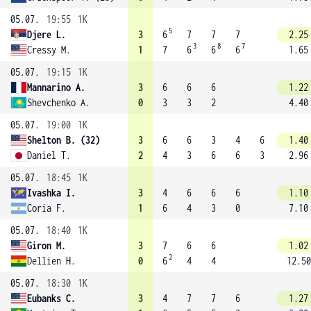
05.07.
19:55
1K
5
Djere L.
3
6
7
7
7
2.25
3
8
7
Cressy M.
1
7
6
6
6
1.65
05.07.
19:15
1K
Mannarino A.
3
6
6
6
1.22
Shevchenko A.
0
3
3
2
4.40
05.07.
19:00
1K
Shelton B. (32)
3
6
6
3
4
6
1.40
Daniel T.
2
4
3
6
6
3
2.96
05.07.
18:45
1K
Ivashka I.
3
4
6
6
6
1.10
Coria F.
1
6
4
3
0
7.10
05.07.
18:40
1K
Giron M.
3
7
6
6
1.02
2
Dellien H.
0
6
4
4
12.50
05.07.
18:30
1K
Eubanks C.
3
4
7
7
6
1.27