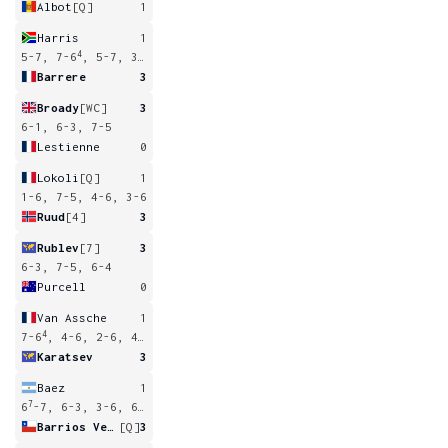
Albot
[Q]
1
Harris
1
4
5-7, 7-6
, 5-7, 3-6
Barrere
3
Broady
[WC]
3
6-1, 6-3, 7-5
Lestienne
0
Lokoli
[Q]
1
1-6, 7-5, 4-6, 3-6
Ruud
[4]
3
Rublev
[7]
3
6-3, 7-5, 6-4
Purcell
0
Van Assche
1
4
7-6
, 4-6, 2-6, 4-6
Karatsev
3
Baez
1
7
2
6
-7, 6-3, 3-6, 6
-7
Barrios Vera
[Q]
3