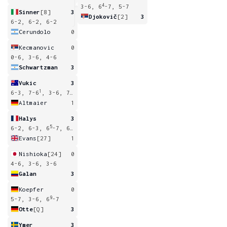
4
3-6, 6
-7, 5-7
Sinner
[8]
3
Djokovič
[2]
3
6-2, 6-2, 6-2
Cerundolo
0
Kecmanovic
0
0-6, 3-6, 4-6
Schwartzman
3
Vukic
3
1
6-3, 7-6
, 3-6, 7-5
Altmaier
1
Halys
3
5
6-2, 6-3, 6
-7, 6-4
Evans
[27]
1
Nishioka
[24]
0
4-6, 3-6, 3-6
Galan
3
Koepfer
0
9
5-7, 3-6, 6
-7
Otte
[Q]
3
Ymer
3