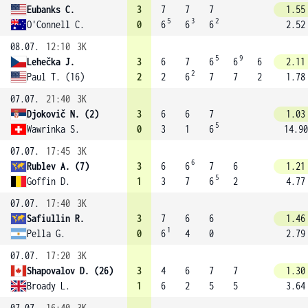
Eubanks C.
3
7
7
7
1.55
5
3
2
O'Connell C.
0
6
6
6
2.52
08.07.
12:10
3K
5
9
Lehečka J.
3
6
7
6
6
6
2.11
2
Paul T. (16)
2
2
6
7
7
2
1.78
07.07.
21:40
3K
Djokovič N. (2)
3
6
6
7
1.03
5
Wawrinka S.
0
3
1
6
14.90
07.07.
17:45
3K
6
Rublev A. (7)
3
6
6
7
6
1.21
5
Goffin D.
1
3
7
6
2
4.77
07.07.
17:40
3K
Safiullin R.
3
7
6
6
1.46
1
Pella G.
0
6
4
0
2.79
07.07.
17:20
3K
Shapovalov D. (26)
3
4
6
7
7
1.30
Broady L.
1
6
2
5
5
3.64
07.07.
16:40
3K