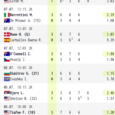
Giron M.
1
6
3
6
4
3.02
07.07.
13:15
2K
Berrettini M.
3
6
6
6
2.39
De Minaur A. (15)
0
3
4
4
1.60
07.07.
12:05
2K
Rune H. (6)
3
6
7
6
1.07
3
Carballes Baena R.
0
3
6
4
9.39
07.07.
12:05
2K
O'Connell C.
3
6
7
6
1.88
Veselý J.
0
3
5
4
1.98
06.07.
19:05
2K
Dimitrov G. (21)
3
6
6
6
1.15
Ivashka I.
0
3
4
4
5.78
06.07.
18:15
2K
Djere L.
3
3
6
7
6
2.46
5
Shelton B. (32)
1
6
3
6
3
1.57
06.07.
18:00
2K
Tiafoe F. (10)
3
7
6
6
1.20