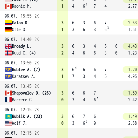
4
Raonic M.
1
4
6
7
4
2.77
06.07.
15:55
2K
Galan D.
3
6
3
6
7
2.63
3
Otte O.
1
3
6
3
6
1.51
06.07.
14:40
2K
Broady L.
3
6
3
4
6
6
4.43
Ruud C. (4)
2
4
6
6
3
0
1.23
06.07.
13:50
2K
4
Rublev A. (7)
3
6
6
6
7
1.20
Karatsev A.
1
7
3
4
5
4.95
06.07.
13:45
2K
Shapovalov D. (26)
3
6
6
7
1.59
7
Barrere G.
0
3
4
6
2.42
06.07.
12:15
2K
Bublik A. (23)
3
6
7
6
1.49
5
Wolf J.
0
3
6
0
2.68
06.07.
12:15
2K