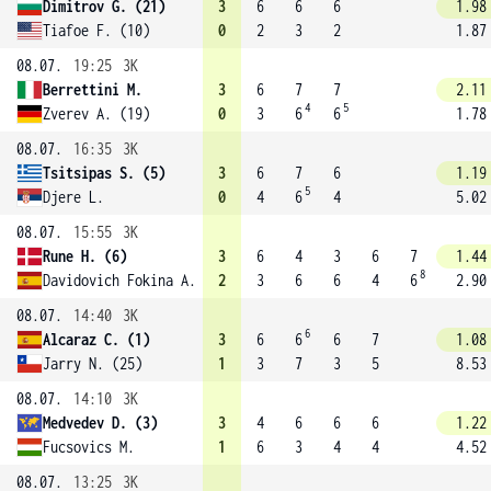
Dimitrov G. (21)
3
6
6
6
1.98
Tiafoe F. (10)
0
2
3
2
1.87
08.07.
19:25
3K
Berrettini M.
3
6
7
7
2.11
4
5
Zverev A. (19)
0
3
6
6
1.78
08.07.
16:35
3K
Tsitsipas S. (5)
3
6
7
6
1.19
5
Djere L.
0
4
6
4
5.02
08.07.
15:55
3K
Rune H. (6)
3
6
4
3
6
7
1.44
8
Davidovich Fokina A. (31)
2
3
6
6
4
6
2.90
08.07.
14:40
3K
6
Alcaraz C. (1)
3
6
6
6
7
1.08
Jarry N. (25)
1
3
7
3
5
8.53
08.07.
14:10
3K
Medvedev D. (3)
3
4
6
6
6
1.22
Fucsovics M.
1
6
3
4
4
4.52
08.07.
13:25
3K