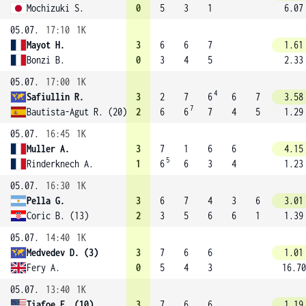
Mochizuki S.
0
5
3
1
6.07
05.07.
17:10
1K
Mayot H.
3
6
6
7
1.61
Bonzi B.
0
3
4
5
2.33
05.07.
17:00
1K
4
Safiullin R.
3
2
7
6
6
7
3.58
7
Bautista-Agut R. (20)
2
6
6
7
4
5
1.29
05.07.
16:45
1K
Muller A.
3
7
1
6
6
4.15
5
Rinderknech A.
1
6
6
3
4
1.23
05.07.
16:30
1K
Pella G.
3
6
7
4
3
6
3.01
Coric B. (13)
2
3
5
6
6
1
1.39
05.07.
14:40
1K
Medvedev D. (3)
3
7
6
6
1.01
Fery A.
0
5
4
3
16.70
05.07.
13:40
1K
Tiafoe F. (10)
3
7
6
6
1.19