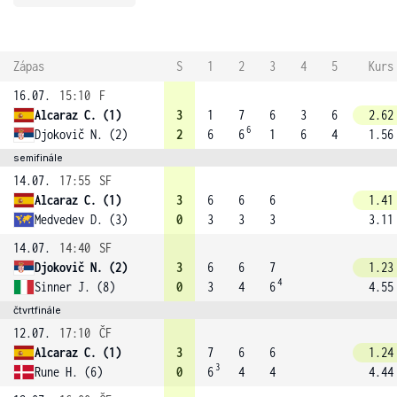
Zápas
S
1
2
3
4
5
Kurs
16.07.
15:10
F
Alcaraz C. (1)
3
1
7
6
3
6
2.62
6
Djokovič N. (2)
2
6
6
1
6
4
1.56
semifinále
14.07.
17:55
SF
Alcaraz C. (1)
3
6
6
6
1.41
Medvedev D. (3)
0
3
3
3
3.11
14.07.
14:40
SF
Djokovič N. (2)
3
6
6
7
1.23
4
Sinner J. (8)
0
3
4
6
4.55
čtvrtfinále
12.07.
17:10
ČF
Alcaraz C. (1)
3
7
6
6
1.24
3
Rune H. (6)
0
6
4
4
4.44