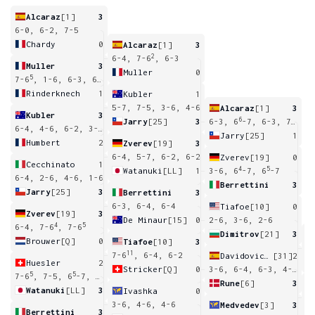
Alcaraz
[1]
3
6-0, 6-2, 7-5
Chardy
0
Alcaraz
[1]
3
2
6-4, 7-6
, 6-3
Muller
3
Muller
0
5
7-6
, 1-6, 6-3, 6-4
Rinderknech
1
Kubler
1
5-7, 7-5, 3-6, 4-6
Alcaraz
[1]
3
Kubler
3
6
Jarry
[25]
3
6-3, 6
-7, 6-3, 7-5
6-4, 4-6, 6-2, 3-6, 6-3
Jarry
[25]
1
Humbert
2
Zverev
[19]
3
6-4, 5-7, 6-2, 6-2
Zverev
[19]
0
Cecchinato
1
4
5
Watanuki
[LL]
1
3-6, 6
-7, 6
-7
6-4, 2-6, 4-6, 1-6
Berrettini
3
Jarry
[25]
3
Berrettini
3
6-3, 6-4, 6-4
Tiafoe
[10]
0
Zverev
[19]
3
De Minaur
[15]
0
2-6, 3-6, 2-6
4
5
6-4, 7-6
, 7-6
Dimitrov
[21]
3
Brouwer
[Q]
0
Tiafoe
[10]
3
3
11
7-6
, 6-4, 6-2
Davidovich Fokina
[31]
2
Huesler
2
Stricker
[Q]
0
3-6, 6-4, 6-3, 4-6, 6
5
5
3
7-6
, 7-5, 6
-7, 6
-7, 3-6
Rune
[6]
3
Watanuki
[LL]
3
Ivashka
0
6
3-6, 4-6, 4-6
Medvedev
[3]
3
Berrettini
3