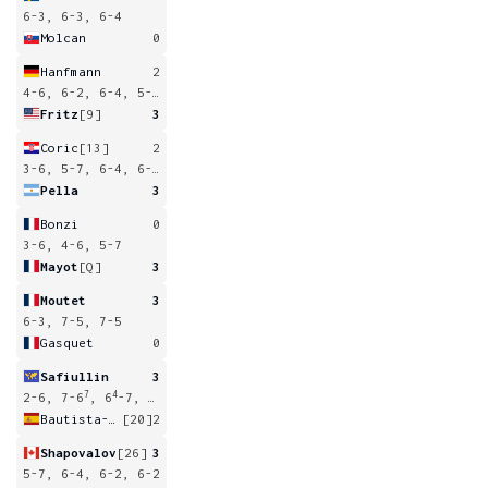
6-3, 6-3, 6-4
Molcan
0
Hanfmann
2
4-6, 6-2, 6-4, 5-7, 3-6
Fritz
[9]
3
Coric
[13]
2
3-6, 5-7, 6-4, 6-3, 1-6
Pella
3
Bonzi
0
3-6, 4-6, 5-7
Mayot
[Q]
3
Moutet
3
6-3, 7-5, 7-5
Gasquet
0
Safiullin
3
7
4
2-6, 7-6
, 6
-7, 6-4, 7-5
Bautista-Agut
[20]
2
Shapovalov
[26]
3
5-7, 6-4, 6-2, 6-2