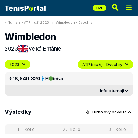
Turnaje - ATP muži 2023
Wimbledon - Dvouhry
Wimbledon
2023
Velká Británie
2023
ATP (muži) - Dvouhry
€18,649,320
M
tráva
Info o turnaji
Výsledky
Turnajový pavouk
1. kolo
2. kolo
3. kolo