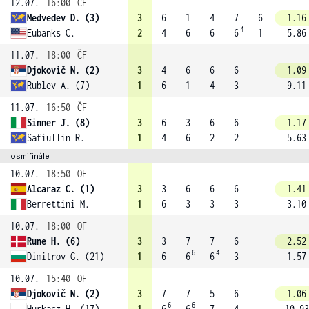
12.07.
16:00
ČF
Medvedev D. (3)
3
6
1
4
7
6
1.16
4
Eubanks C.
2
4
6
6
6
1
5.86
11.07.
18:00
ČF
Djokovič N. (2)
3
4
6
6
6
1.09
Rublev A. (7)
1
6
1
4
3
9.11
11.07.
16:50
ČF
Sinner J. (8)
3
6
3
6
6
1.17
Safiullin R.
1
4
6
2
2
5.63
osmifinále
10.07.
18:50
OF
Alcaraz C. (1)
3
3
6
6
6
1.41
Berrettini M.
1
6
3
3
3
3.10
10.07.
18:00
OF
Rune H. (6)
3
3
7
7
6
2.52
6
4
Dimitrov G. (21)
1
6
6
6
3
1.57
10.07.
15:40
OF
Djokovič N. (2)
3
7
7
5
6
1.06
6
6
Hurkacz H. (17)
1
6
6
7
4
10.93