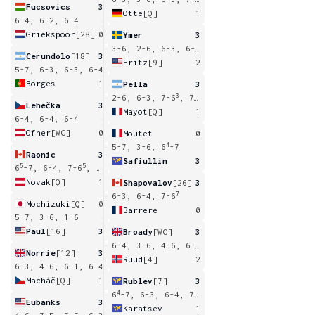
Fucsovics
3
Otte
[Q]
1
6-4, 6-2, 6-4
Griekspoor
[28]
0
Ymer
3
3-6, 2-6, 6-3, 6-4, 6-2
Cerundolo
[18]
3
Fritz
[9]
2
5-7, 6-3, 6-3, 6-4
Borges
1
Pella
3
3
2-6, 6-3, 7-6
, 7-5
Lehečka
3
Mayot
[Q]
1
6-4, 6-4, 6-4
Ofner
[WC]
0
Moutet
0
4
5-7, 3-6, 6
-7
Raonic
3
Safiullin
3
5
5
6
-7, 6-4, 7-6
, 6-1
Novak
[Q]
1
Shapovalov
[26]
3
7
6-3, 6-4, 7-6
Mochizuki
[Q]
0
Barrere
0
5-7, 3-6, 1-6
Paul
[16]
3
Broady
[WC]
3
6-4, 3-6, 4-6, 6-3, 6-0
Norrie
[12]
3
Ruud
[4]
2
6-3, 4-6, 6-1, 6-4
Macháč
[Q]
1
Rublev
[7]
3
4
6
-7, 6-3, 6-4, 7-5
Eubanks
3
Karatsev
1