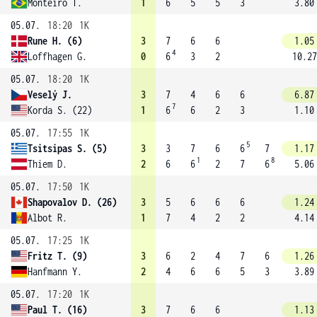
Monteiro T.
1
6
5
5
3
3.80
05.07.
18:20
1K
Rune H. (6)
3
7
6
6
1.05
4
Loffhagen G.
0
6
3
2
10.27
05.07.
18:20
1K
Veselý J.
3
7
4
6
6
6.87
7
Korda S. (22)
1
6
6
2
3
1.10
05.07.
17:55
1K
5
Tsitsipas S. (5)
3
3
7
6
6
7
1.17
1
8
Thiem D.
2
6
6
2
7
6
5.06
05.07.
17:50
1K
Shapovalov D. (26)
3
5
6
6
6
1.24
Albot R.
1
7
4
2
2
4.14
05.07.
17:25
1K
Fritz T. (9)
3
6
2
4
7
6
1.26
Hanfmann Y.
2
4
6
6
5
3
3.89
05.07.
17:20
1K
Paul T. (16)
3
7
6
6
1.13