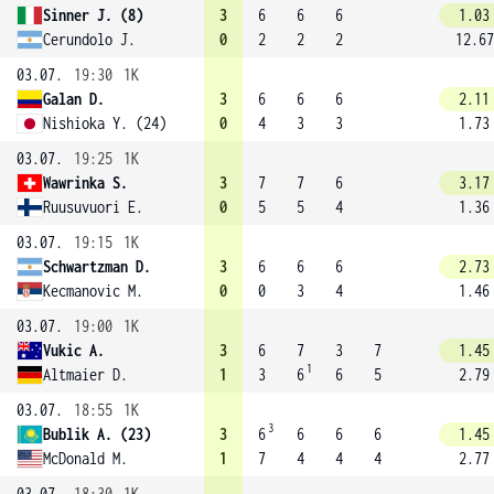
Sinner J. (8)
3
6
6
6
1.03
Cerundolo J.
0
2
2
2
12.67
03.07.
19:30
1K
Galan D.
3
6
6
6
2.11
Nishioka Y. (24)
0
4
3
3
1.73
03.07.
19:25
1K
Wawrinka S.
3
7
7
6
3.17
Ruusuvuori E.
0
5
5
4
1.36
03.07.
19:15
1K
Schwartzman D.
3
6
6
6
2.73
Kecmanovic M.
0
0
3
4
1.46
03.07.
19:00
1K
Vukic A.
3
6
7
3
7
1.45
1
Altmaier D.
1
3
6
6
5
2.79
03.07.
18:55
1K
3
Bublik A. (23)
3
6
6
6
6
1.45
McDonald M.
1
7
4
4
4
2.77
03.07.
18:30
1K