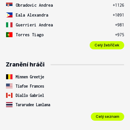
Obradovic Andrea
+1126
Eala Alexandra
+1091
Guerrieri Andrea
+981
Torres Tiago
+975
Celý žebříček
Zranění hráči
Minnen Greetje
Tiafoe Frances
Diallo Gabriel
Tararudee Lanlana
Celý seznam