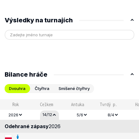
Výsledky na turnajích
Bilance hráče
Dvouhra
Čtyřhra
Smíšené čtyřhry
Rok
Celkem
Antuka
Tvrdý p.
H
14/12
2026
5/6
8/4
Odehrané zápasy
2026