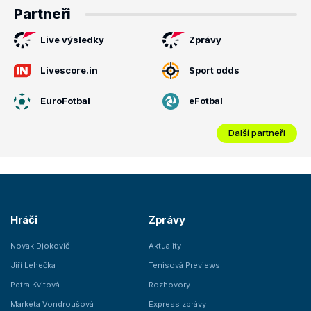
Partneři
Live výsledky
Zprávy
Livescore.in
Sport odds
EuroFotbal
eFotbal
Další partneři
Hráči
Zprávy
Novak Djokovič
Aktuality
Jiří Lehečka
Tenisová Previews
Petra Kvitová
Rozhovory
Markéta Vondroušová
Express zprávy