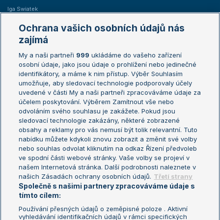
Iga Swiatek
Marie Bouzková
Ochrana vašich osobních údajů nás
Žebříčky
Kalendář turnajů
zajímá
My a naši partneři
999
ukládáme do vašeho zařízení
Žebříček ATP (muži)
Australian Open
osobní údaje, jako jsou údaje o prohlížení nebo jedinečné
Žebříček WTA (ženy)
French Open
identifikátory, a máme k nim přístup. Výběr Souhlasím
umožňuje, aby sledovací technologie podporovaly účely
Sázkařský žebříček
Wimbledon
uvedené v části My a naši partneři zpracováváme údaje za
US Open
účelem poskytování. Výběrem Zamítnout vše nebo
odvoláním svého souhlasu je zakážete. Pokud jsou
Turnaj mistrů
sledovací technologie zakázány, některé zobrazené
Turnaj mistryň
obsahy a reklamy pro vás nemusí být tolik relevantní. Tuto
Aktualní trendy
nabídku můžete kdykoli znovu zobrazit a změnit své volby
nebo souhlas odvolat kliknutím na odkaz Řízení předvoleb
ve spodní části webové stránky. Vaše volby se projeví v
Fotbalové přestupy
našem Internetová stránka. Další podrobnosti naleznete v
Livesport Daily
našich Zásadách ochrany osobních údajů.
Třetí strany
Společně s našimi partnery zpracováváme údaje s
LS Prague Open
tímto cílem:
Používání přesných údajů o zeměpisné poloze . Aktivní
vyhledávání identifikačních údajů v rámci specifických