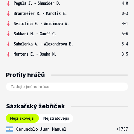
Pegula J.
-
Shnaider D.
4-0
Brantmeier R.
-
Mandlik E.
0-3
Svitolina E.
-
Anisimova A.
4-1
Sakkari M.
-
Gauff C.
5-6
Sabalenka A.
-
Alexandrova E.
5-4
Mertens E.
-
Osaka N.
3-5
Profily hráčů
Sázkařský žebříček
Nejziskovější
Nejztrátovější
Cerundolo Juan Manuel
+1737