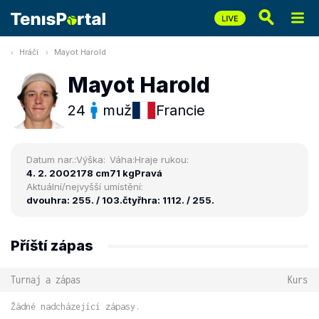
Hráči
Mayot Harold
Mayot Harold
24
muž
Francie
Datum nar.:
Výška:
Váha:
Hraje rukou:
4. 2. 2002
178 cm
71 kg
Pravá
Aktuální/nejvyšší umístění:
dvouhra: 255. / 103.
čtyřhra: 1112. / 255.
Příští zápas
Turnaj a zápas
Kurs
Žádné nadcházející zápasy.