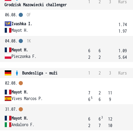
1
2
3
Kurs
Grodzisk Mazowiecki challenger
06.08.
OF
Ivashka I.
1.74
Mayot H.
1.97
04.08.
1K
Mayot H.
6
6
1.09
Pieczonka F.
2
2
5.64
Bundesliga - muži
1
2
3
Kurs
02.08.
Mayot H.
7
2
11
5
Vives Marcos P.
6
6
9
31.07.
3
Mayot H.
6
6
12
Andaloro F.
2
7
10