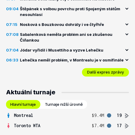
09:04
Štěpánek s volbou povrchu proti Spojeným státům
nesouhlasí
07:15
Nosková s Bouzkovou dohrály i ve čtyřhře
07:08
Sabalenková neměla problém ani se zkušenou
Číňankou
07:04
Jódar vyřídil i Musettiho a vyzve Lehečku
06:33
Lehečka neměl problém, v Montrealu je v osmifinále
Další expres zprávy
Aktuální turnaje
Hlavní turnaje
Turnaje nižší úrovně
Montreal
$9.4M
19
Toronto WTA
$7.4M
17