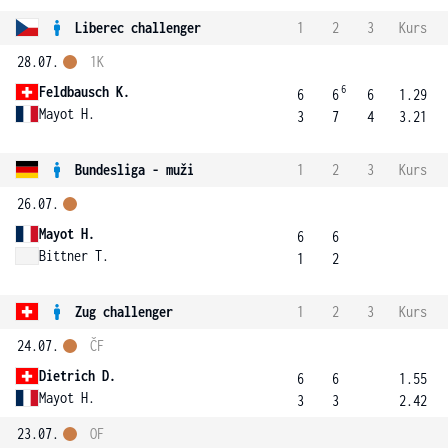
Liberec challenger
1
2
3
Kurs
28.07.
1K
6
Feldbausch K.
6
6
6
1.29
Mayot H.
3
7
4
3.21
Bundesliga - muži
1
2
3
Kurs
26.07.
Mayot H.
6
6
Bittner T.
1
2
Zug challenger
1
2
3
Kurs
24.07.
ČF
Dietrich D.
6
6
1.55
Mayot H.
3
3
2.42
23.07.
OF