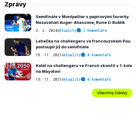
Zprávy
Semifinále v Montpellier s papírovými favority.
Nezaváhali Auger-Aliassime, Rune či Bublik
2. 2. 2024
Aktuality
2 komentáře
Lehečka na challengeru ve francouzském Pau
postoupil již do semifinále
19. 11. 2021
Aktuality
0 komentářů
Kolář na challengeru ve Francii skončil v 1. kole
na Mayotovi
15. 11. 2021
Aktuality
0 komentářů
Všechny články