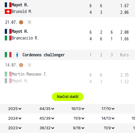
Mayot H.
6
6
1.67
Brunold M.
4
3
2.06
21.07.
1K
Mayot H.
6
2
6
2.08
Brancaccio R.
4
6
1
1.66
Cordenons challenger
1
2
3
Kurs
14.07.
1K
Martin Manzano J.
6
6
2.35
Mayot H.
4
3
1.52
Načíst další
2025
44/35
19/13
17/10
2024
45/39
11/9
14/13
1
2023
36/32
9/16
11/9