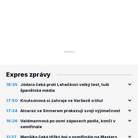
Expres zprávy
18:35
Jódara čeká proti Lehečkovi velký test, tuší
španělská média
17:50
Knutsonová si zahraje ve Varšavě o titul
17:24
Alcaraz se Sinnerem prokazují svoji výjimečnost
16:26
Valdmannová po osmi zápasech padla, končí v
semifinále
11:37
Menšíka čeká těžký boj o osmifinále na Masters