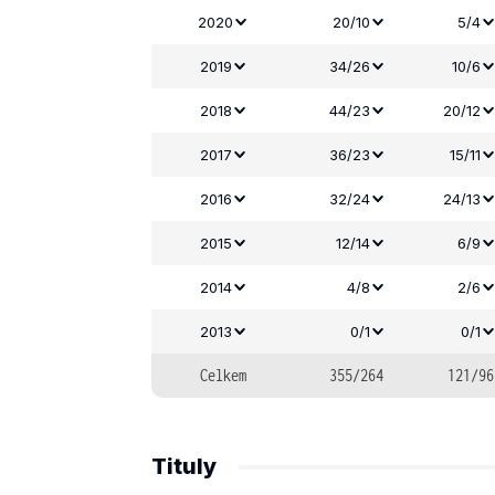
2020
20/10
5/4
2019
34/26
10/6
2018
44/23
20/12
2017
36/23
15/11
2016
32/24
24/13
2015
12/14
6/9
2014
4/8
2/6
2013
0/1
0/1
Celkem
355/264
121/96
Tituly