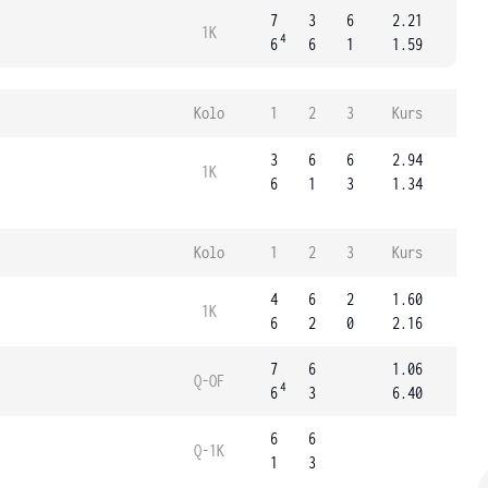
7
3
6
2.21
1K
4
6
6
1
1.59
Kolo
1
2
3
Kurs
3
6
6
2.94
1K
6
1
3
1.34
Kolo
1
2
3
Kurs
4
6
2
1.60
1K
6
2
0
2.16
7
6
1.06
Q-OF
4
6
3
6.40
6
6
Q-1K
1
3