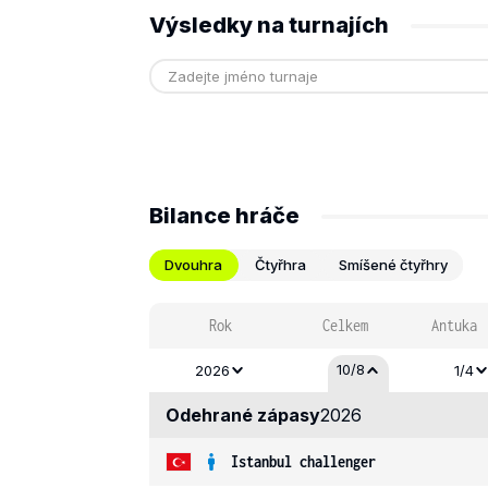
Výsledky na turnajích
Bilance hráče
Dvouhra
Čtyřhra
Smíšené čtyřhry
Rok
Celkem
Antuka
10/8
2026
1/4
Odehrané zápasy
2026
Istanbul challenger