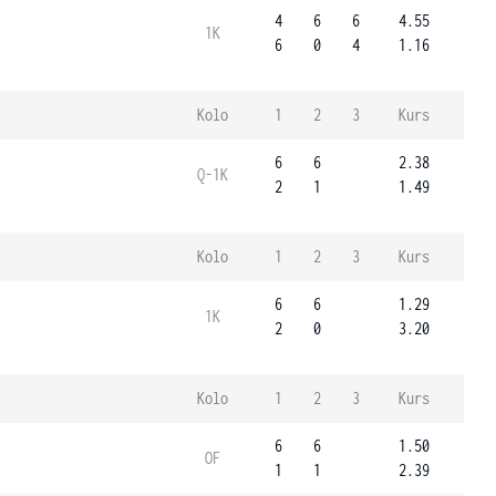
4
6
6
4.55
1K
6
0
4
1.16
Kolo
1
2
3
Kurs
6
6
2.38
Q-1K
2
1
1.49
Kolo
1
2
3
Kurs
6
6
1.29
1K
2
0
3.20
Kolo
1
2
3
Kurs
6
6
1.50
OF
1
1
2.39