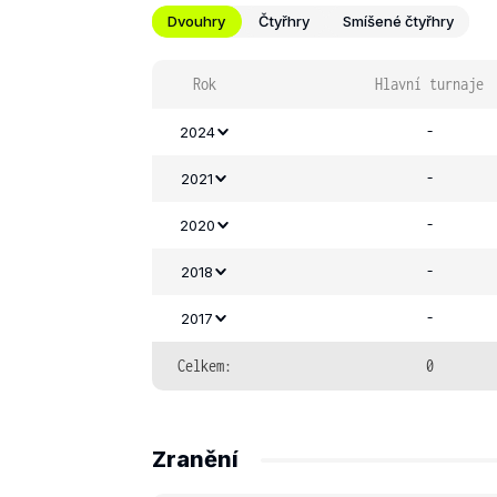
Dvouhry
Čtyřhry
Smíšené čtyřhry
Rok
Hlavní turnaje
-
2024
-
2021
-
2020
-
2018
-
2017
Celkem:
0
Zranění