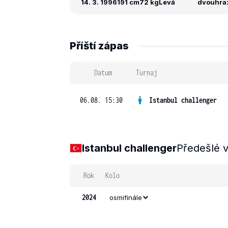
14. 3. 1996
191 cm
72 kg
Levá
dvouhra: 
Příští zápas
Datum
Turnaj
06.08. 15:30
Istanbul challenger
Istanbul challenger
Předešlé 
Rok
Kolo
2024
osmifinále