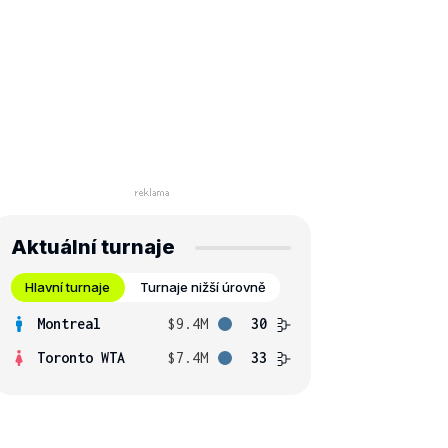
Aktuální turnaje
Hlavní turnaje
Turnaje nižší úrovně
Montreal
$9.4M
30
Toronto WTA
$7.4M
33