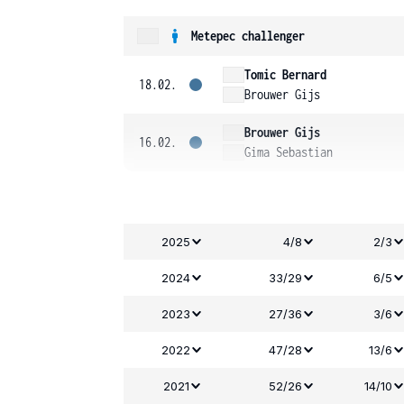
Metepec challenger
Tomic Bernard
18.02.
Brouwer Gijs
Brouwer Gijs
16.02.
Gima Sebastian
2025
4/8
2/3
2024
33/29
6/5
2023
27/36
3/6
2022
47/28
13/6
2021
52/26
14/10