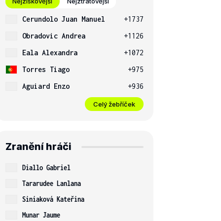
Nejziskovější
Nejztrátovější
Cerundolo Juan Manuel
+1737
Obradovic Andrea
+1126
Eala Alexandra
+1072
Torres Tiago
+975
Aguiard Enzo
+936
Celý žebříček
Zranění hráči
Diallo Gabriel
Tararudee Lanlana
Siniaková Kateřina
Munar Jaume