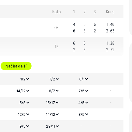
Kolo
1
2
3
Kurs
4
6
6
1.40
OF
6
3
2
2.63
6
6
1.38
1K
2
3
2.72
Načíst další
-
1/2
1/2
0/1
-
14/12
6/7
7/5
-
5/8
15/17
4/5
-
12/5
14/12
8/5
-
-
9/5
29/11