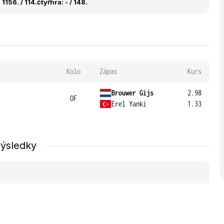
1156. / 114.
čtyřhra: - / 148.
Kolo
Zápas
Kurs
Brouwer Gijs
2.98
OF
Erel Yanki
1.33
výsledky