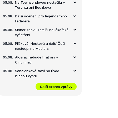
05.08.
Na Townsendovou nestačila v
Torontu ani Bouzková
05.08.
Další ocenění pro legendárního
Federera
05.08.
Sinner znovu zamířil na lékařské
vyšetření
05.08.
Plíšková, Nosková a další Češi
nastoupí na Masters
05.08.
Alcaraz nebude hrát ani v
Cincinnati
05.08.
Sabalenková slaví na úvod
klidnou výhru
Další expres zprávy