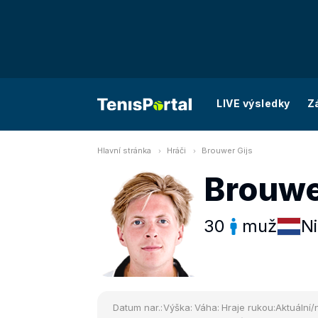
LIVE výsledky
Z
Hlavní stránka
Hráči
Brouwer Gijs
Brouwe
30
muž
N
Datum nar.:
Výška:
Váha:
Hraje rukou:
Aktuální/