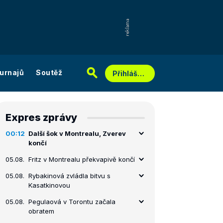
urnajů
Soutěž
Přihlášení
Expres zprávy
00:12
Další šok v Montrealu, Zverev
končí
05.08.
Fritz v Montrealu překvapivě končí
05.08.
Rybakinová zvládla bitvu s
Kasatkinovou
05.08.
Pegulaová v Torontu začala
obratem