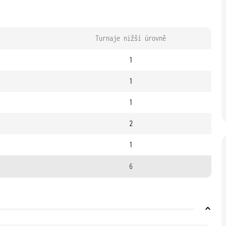
Turnaje nižší úrovně
1
1
1
2
1
6