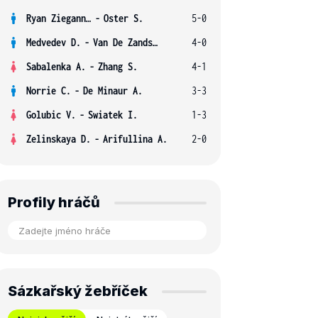
Ryan Ziegann S.
-
Oster S.
5-0
Medvedev D.
-
Van De Zandschulp B.
4-0
Sabalenka A.
-
Zhang S.
4-1
Norrie C.
-
De Minaur A.
3-3
Golubic V.
-
Swiatek I.
1-3
Zelinskaya D.
-
Arifullina A.
2-0
Profily hráčů
Sázkařský žebříček