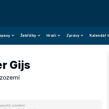
ápasy
Žebříčky
Hráči
Zprávy
Kalendář t
r Gijs
izozemí
nejvyšší umístění: