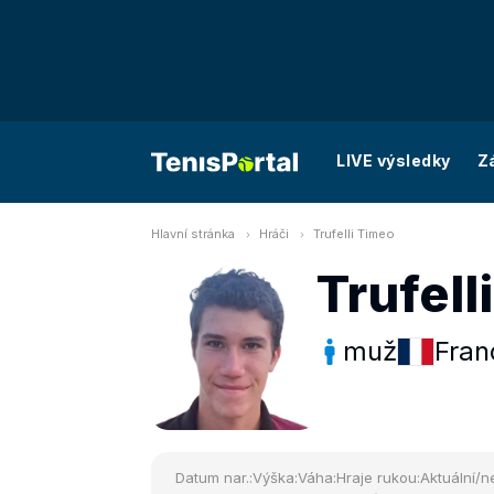
LIVE výsledky
Z
Hlavní stránka
Hráči
Trufelli Timeo
Trufell
muž
Fran
Datum nar.:
Výška:
Váha:
Hraje rukou:
Aktuální/ne