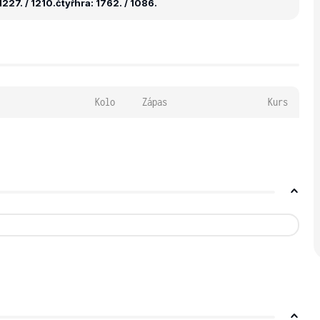
227. / 1210.
čtyřhra: 1762. / 1086.
Kolo
Zápas
Kurs