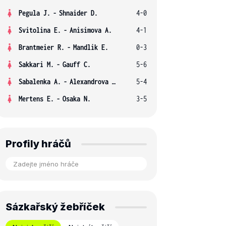
Pegula J.
-
Shnaider D.
4-0
Svitolina E.
-
Anisimova A.
4-1
Brantmeier R.
-
Mandlik E.
0-3
Sakkari M.
-
Gauff C.
5-6
Sabalenka A.
-
Alexandrova E.
5-4
Mertens E.
-
Osaka N.
3-5
Profily hráčů
Sázkařský žebříček