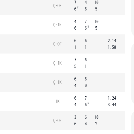
7
4
10
Q-OF
2
6
6
5
4
7
10
Q-1K
5
6
6
5
6
6
2.14
Q-OF
1
1
1.58
7
6
Q-1K
5
1
6
6
Q-1K
4
0
6
7
1.24
1K
5
4
6
3.44
3
6
10
Q-OF
6
4
2