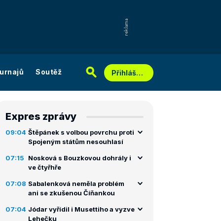
urnajů
Soutěž
Přihlášení
Expres zprávy
09:04
Štěpánek s volbou povrchu proti
Spojeným státům nesouhlasí
07:15
Nosková s Bouzkovou dohrály i
ve čtyřhře
07:08
Sabalenková neměla problém
ani se zkušenou Číňankou
07:04
Jódar vyřídil i Musettiho a vyzve
Lehečku