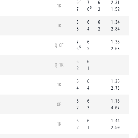
7
6
7
6
2.31
1K
5
7
6
2
1.52
3
6
6
1.34
1K
6
4
2
2.84
7
6
1.38
Q-OF
5
6
2
2.63
6
6
Q-1K
2
1
6
6
1.36
1K
4
4
2.73
6
6
1.18
OF
2
3
4.07
6
6
1.44
1K
2
1
2.50