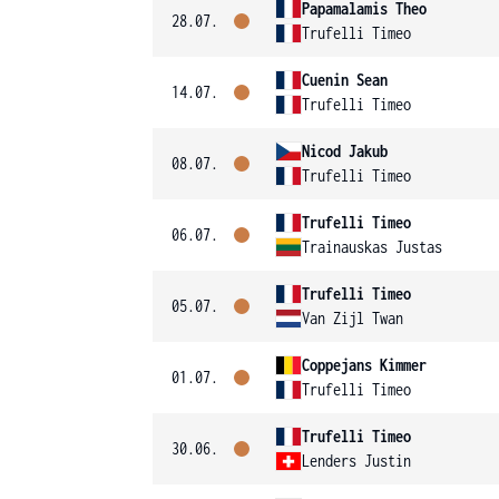
Papamalamis Theo
28.07.
Trufelli Timeo
Cuenin Sean
14.07.
Trufelli Timeo
Nicod Jakub
08.07.
Trufelli Timeo
Trufelli Timeo
06.07.
Trainauskas Justas
Trufelli Timeo
05.07.
Van Zijl Twan
Coppejans Kimmer
01.07.
Trufelli Timeo
Trufelli Timeo
30.06.
Lenders Justin