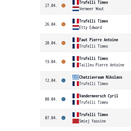
Trufelli Timeo
27.04.
Vermeer Wout
Trufelli Timeo
26.04.
Etty Edward
Faut Pierre Antoine
20.04.
Trufelli Timeo
Trufelli Timeo
19.04.
Tailleu Pierre Antoine
Chatziavraam Nikolaos
12.04.
Trufelli Timeo
Vandermeersch Cyril
08.04.
Trufelli Timeo
Trufelli Timeo
07.04.
Smiej Yassine