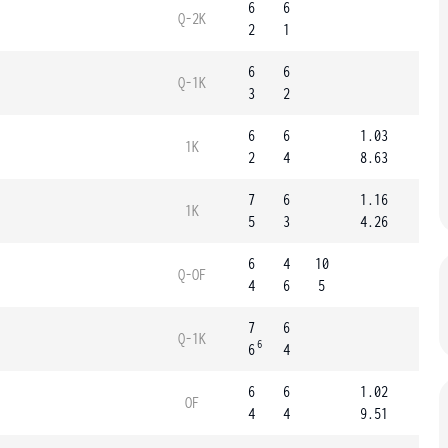
6
6
Q-2K
2
1
6
6
Q-1K
3
2
6
6
1.03
1K
2
4
8.63
7
6
1.16
1K
5
3
4.26
6
4
10
Q-OF
4
6
5
7
6
Q-1K
6
6
4
6
6
1.02
OF
4
4
9.51