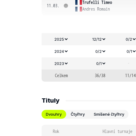
Trufelli Timeo
11.03.
Andres Romain
2025
12/12
0/2
2024
0/2
0/1
-
2023
0/1
Celkem
36/38
11/14
Tituly
Dvouhry
Čtyřhry
Smíšené čtyřhry
Rok
Hlavní turnaje