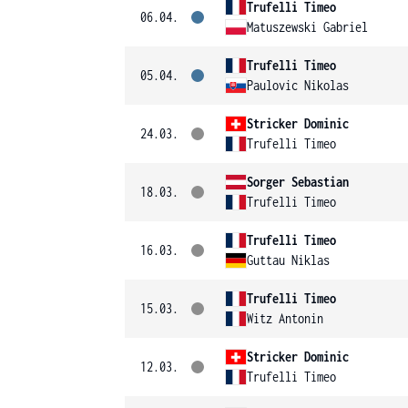
Trufelli Timeo
06.04.
Matuszewski Gabriel
Trufelli Timeo
05.04.
Paulovic Nikolas
Stricker Dominic
24.03.
Trufelli Timeo
Sorger Sebastian
18.03.
Trufelli Timeo
Trufelli Timeo
16.03.
Guttau Niklas
Trufelli Timeo
15.03.
Witz Antonin
Stricker Dominic
12.03.
Trufelli Timeo