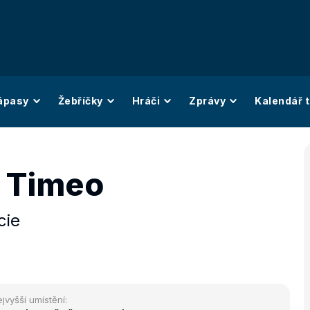
ápasy
Žebříčky
Hráči
Zprávy
Kalendář t
i Timeo
cie
jvyšší umístění: