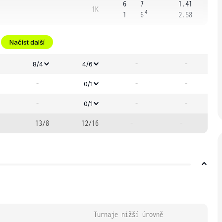
6
7
1.41
1K
4
1
6
2.58
Načíst další
-
-
8/4
4/6
-
-
-
0/1
-
-
-
0/1
13/8
12/16
-
-
Turnaje nižší úrovně