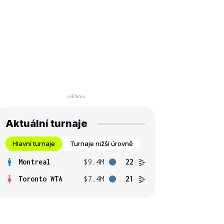
Aktuální turnaje
Hlavní turnaje
Turnaje nižší úrovně
Montreal
$9.4M
22
Toronto WTA
$7.4M
21