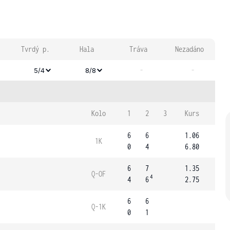
Tvrdý p.
Hala
Tráva
Nezadáno
-
-
5/4
8/8
Kolo
1
2
3
Kurs
6
6
1.06
1K
0
4
6.80
6
7
1.35
Q-OF
4
4
6
2.75
6
6
Q-1K
0
1