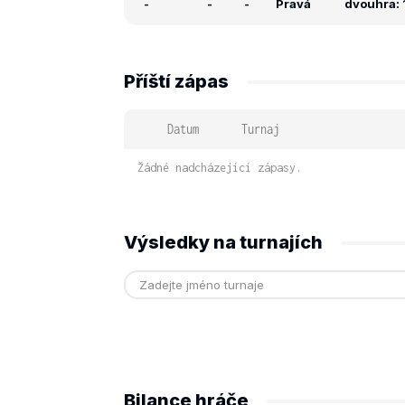
-
-
-
Pravá
dvouhra: 1
Příští zápas
Datum
Turnaj
Žádné nadcházející zápasy.
Výsledky na turnajích
Bilance hráče