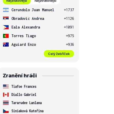
Nejziskovější
Nejztrátovější
Cerundolo Juan Manuel
+1737
Obradovic Andrea
+1126
Eala Alexandra
+1091
Torres Tiago
+975
Aguiard Enzo
+936
Celý žebříček
Zranění hráči
Tiafoe Frances
Diallo Gabriel
Tararudee Lanlana
Siniaková Kateřina