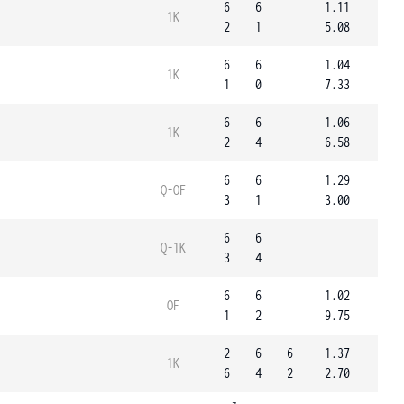
6
6
1.11
1K
2
1
5.08
6
6
1.04
1K
1
0
7.33
6
6
1.06
1K
2
4
6.58
6
6
1.29
Q-OF
3
1
3.00
6
6
Q-1K
3
4
6
6
1.02
OF
1
2
9.75
2
6
6
1.37
1K
6
4
2
2.70