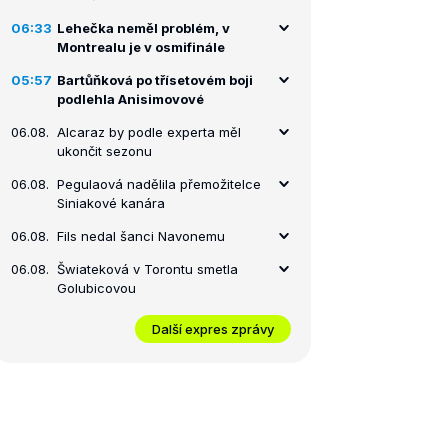
06:33
Lehečka neměl problém, v
Montrealu je v osmifinále
05:57
Bartůňková po třísetovém boji
podlehla Anisimovové
06.08.
Alcaraz by podle experta měl
ukončit sezonu
06.08.
Pegulaová nadělila přemožitelce
Siniakové kanára
06.08.
Fils nedal šanci Navonemu
06.08.
Šwiateková v Torontu smetla
Golubicovou
Další expres zprávy