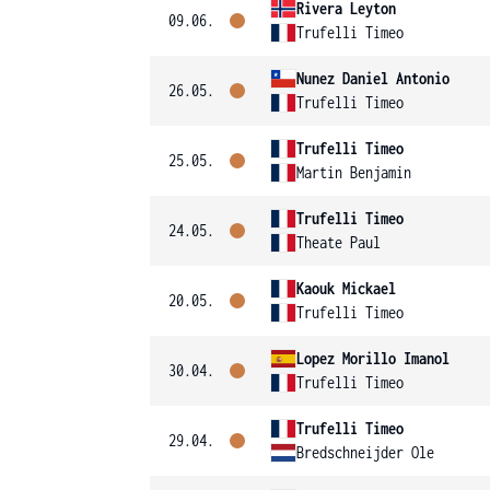
Rivera Leyton
09.06.
Trufelli Timeo
Nunez Daniel Antonio
26.05.
Trufelli Timeo
Trufelli Timeo
25.05.
Martin Benjamin
Trufelli Timeo
24.05.
Theate Paul
Kaouk Mickael
20.05.
Trufelli Timeo
Lopez Morillo Imanol
30.04.
Trufelli Timeo
Trufelli Timeo
29.04.
Bredschneijder Ole