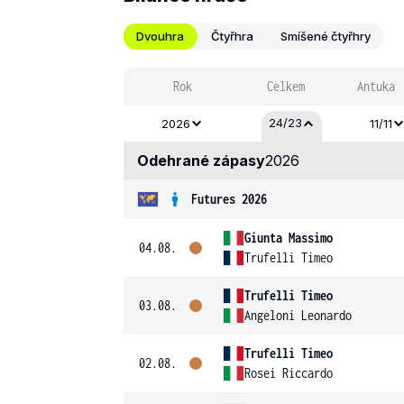
Dvouhra
Čtyřhra
Smíšené čtyřhry
Rok
Celkem
Antuka
24/23
2026
11/11
Odehrané zápasy
2026
Futures 2026
Giunta Massimo
04.08.
Trufelli Timeo
Trufelli Timeo
03.08.
Angeloni Leonardo
Trufelli Timeo
02.08.
Rosei Riccardo