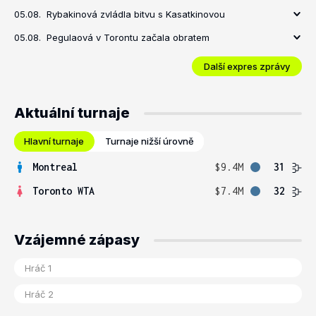
05.08.
Rybakinová zvládla bitvu s Kasatkinovou
05.08.
Pegulaová v Torontu začala obratem
Další expres zprávy
Aktuální turnaje
Hlavní turnaje
Turnaje nižší úrovně
Montreal
$9.4M
31
Toronto WTA
$7.4M
32
Vzájemné zápasy