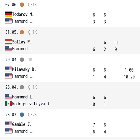
07.06.
Q-1K
Todorov M.
6
6
Hammond L.
3
3
31.05.
Q-1K
Sallay P.
1
6
11
Hammond L.
6
2
9
29.04.
1K
Milavsky D.
6
6
1.00
Hammond L.
1
4
10.20
26.04.
Q-1K
Hammond L.
6
6
Rodriguez Leyva J.
0
1
23.03.
Q-2K
Gamble J.
7
6
Hammond L.
6
4