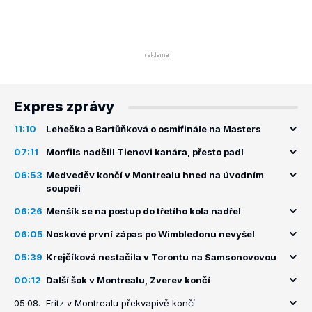
Expres zprávy
11:10
Lehečka a Bartůňková o osmifinále na Masters
07:11
Monfils nadělil Tienovi kanára, přesto padl
06:53
Medveděv končí v Montrealu hned na úvodním
soupeři
06:26
Menšík se na postup do třetího kola nadřel
06:05
Noskové první zápas po Wimbledonu nevyšel
05:39
Krejčíková nestačila v Torontu na Samsonovovou
00:12
Další šok v Montrealu, Zverev končí
05.08.
Fritz v Montrealu překvapivě končí