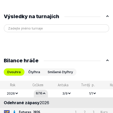
Výsledky na turnajích
Bilance hráče
Dvouhra
Čtyřhra
Smíšené čtyřhry
Rok
Celkem
Antuka
Tvrdý p.
H
8/16
2026
3/9
1/1
Odehrané zápasy
2026
Futures 2026
1
2
3
Kurs