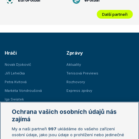
Další partneři
Hráči
Zprávy
Novak Djokovič
Aktuality
Jiří Lehečka
Tenisová Previews
Petra Kvitová
Rozhovory
Markéta Vondroušová
Express zprávy
Iga Swiatek
Marie Bouzková
Ochrana vašich osobních údajů nás
Žebříčky
Kalendář turnajů
zajímá
My a naši partneři
997
ukládáme do vašeho zařízení
Žebříček ATP (muži)
Australian Open
osobní údaje, jako jsou údaje o prohlížení nebo jedinečné
Žebříček WTA (ženy)
French Open