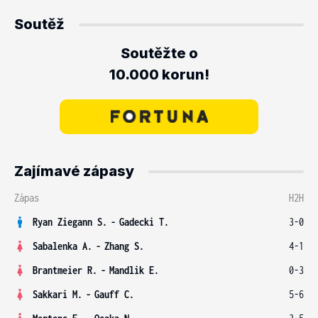
Soutěž
Soutěžte o
10.000 korun!
Zajímavé zápasy
Zápas
H2H
Ryan Ziegann S.
-
Gadecki T.
3-0
Sabalenka A.
-
Zhang S.
4-1
Brantmeier R.
-
Mandlik E.
0-3
Sakkari M.
-
Gauff C.
5-6