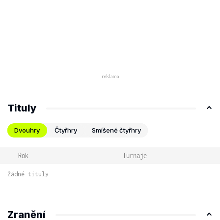
Tituly
Dvouhry
Čtyřhry
Smíšené čtyřhry
Rok
Turnaje
Žádné tituly
Zranění