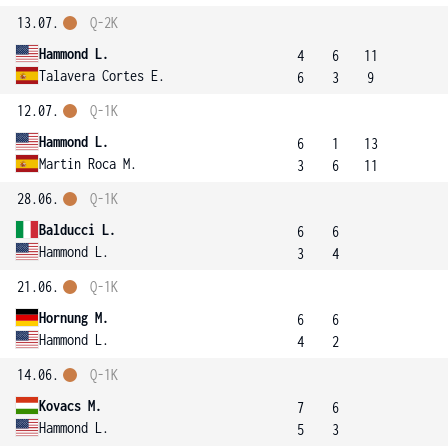
13.07.
Q-2K
Hammond L.
4
6
11
Talavera Cortes E.
6
3
9
12.07.
Q-1K
Hammond L.
6
1
13
Martin Roca M.
3
6
11
28.06.
Q-1K
Balducci L.
6
6
Hammond L.
3
4
21.06.
Q-1K
Hornung M.
6
6
Hammond L.
4
2
14.06.
Q-1K
Kovacs M.
7
6
Hammond L.
5
3