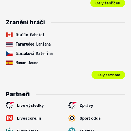
Celý žebříček
Zranění hráči
Diallo Gabriel
Tararudee Lanlana
Siniaková Kateřina
Munar Jaume
Celý seznam
Partneři
Live výsledky
Zprávy
Livescore.in
Sport odds
EuroFotbal
eFotbal