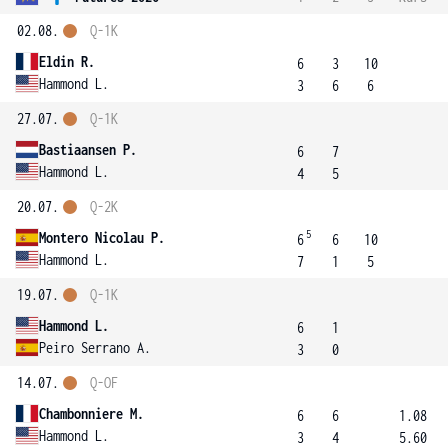
02.08.
Q-1K
Eldin R.
6
3
10
Hammond L.
3
6
6
27.07.
Q-1K
Bastiaansen P.
6
7
Hammond L.
4
5
20.07.
Q-2K
5
Montero Nicolau P.
6
6
10
Hammond L.
7
1
5
19.07.
Q-1K
Hammond L.
6
1
Peiro Serrano A.
3
0
14.07.
Q-OF
Chambonniere M.
6
6
1.08
Hammond L.
3
4
5.60