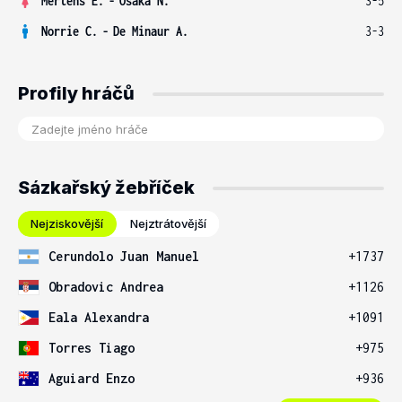
Mertens E.
-
Osaka N.
3-5
Norrie C.
-
De Minaur A.
3-3
Profily hráčů
Sázkařský žebříček
Nejziskovější
Nejztrátovější
Cerundolo Juan Manuel
+1737
Obradovic Andrea
+1126
Eala Alexandra
+1091
Torres Tiago
+975
Aguiard Enzo
+936