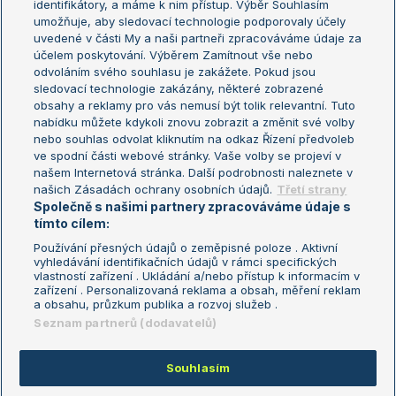
identifikátory, a máme k nim přístup. Výběr Souhlasím
umožňuje, aby sledovací technologie podporovaly účely
Sázkařský žebříček
Wimbledon
uvedené v části My a naši partneři zpracováváme údaje za
US Open
účelem poskytování. Výběrem Zamítnout vše nebo
odvoláním svého souhlasu je zakážete. Pokud jsou
Turnaj mistrů
sledovací technologie zakázány, některé zobrazené
Turnaj mistryň
obsahy a reklamy pro vás nemusí být tolik relevantní. Tuto
Aktualní trendy
nabídku můžete kdykoli znovu zobrazit a změnit své volby
nebo souhlas odvolat kliknutím na odkaz Řízení předvoleb
ve spodní části webové stránky. Vaše volby se projeví v
Fotbalové přestupy
našem Internetová stránka. Další podrobnosti naleznete v
Livesport Daily
našich Zásadách ochrany osobních údajů.
Třetí strany
Společně s našimi partnery zpracováváme údaje s
LS Prague Open
tímto cílem:
Používání přesných údajů o zeměpisné poloze . Aktivní
vyhledávání identifikačních údajů v rámci specifických
vlastností zařízení . Ukládání a/nebo přístup k informacím v
Podmínky užití
Nastavení soukromí
zařízení . Personalizovaná reklama a obsah, měření reklam
GDPR a žurnalistika
Reklama
a obsahu, průzkum publika a rozvoj služeb .
Informace o zpracování osobních
Kontakt
Seznam partnerů (dodavatelů)
údajů
Tiráž
Souhlasím
Copyright © 2008-2026 TenisPortal.cz. Využíváme zpravodajství ČTK.