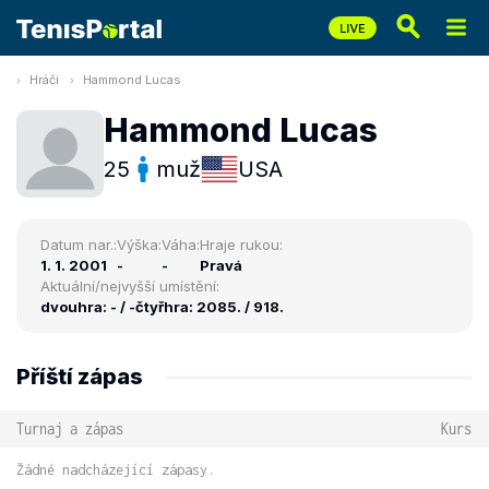
Hráči
Hammond Lucas
Hammond Lucas
25
muž
USA
Datum nar.:
Výška:
Váha:
Hraje rukou:
1. 1. 2001
-
-
Pravá
Aktuální/nejvyšší umístění:
dvouhra: - / -
čtyřhra: 2085. / 918.
Příští zápas
Turnaj a zápas
Kurs
Žádné nadcházející zápasy.