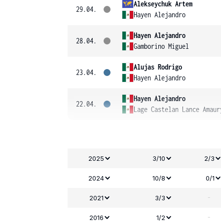
Alekseychuk Artem
29.04.
Hayen Alejandro
Hayen Alejandro
28.04.
Gamborino Miguel
Alujas Rodrigo
23.04.
Hayen Alejandro
Hayen Alejandro
22.04.
Lage Castelan Lance Amaur
2025
3/10
2/3
2024
10/8
0/1
-
2021
3/3
-
2016
1/2