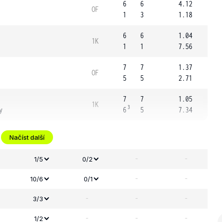
6
6
4.12
OF
1
3
1.18
6
6
1.04
1K
1
1
7.56
7
7
1.37
OF
5
5
2.71
7
7
1.05
1K
3
y
6
5
7.34
Načíst další
-
-
1/5
0/2
-
-
10/6
0/1
-
-
-
3/3
-
-
-
1/2