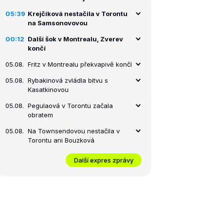
05:39
Krejčíková nestačila v Torontu
na Samsonovovou
00:12
Další šok v Montrealu, Zverev
končí
05.08.
Fritz v Montrealu překvapivě končí
05.08.
Rybakinová zvládla bitvu s
Kasatkinovou
05.08.
Pegulaová v Torontu začala
obratem
05.08.
Na Townsendovou nestačila v
Torontu ani Bouzková
Další expres zprávy