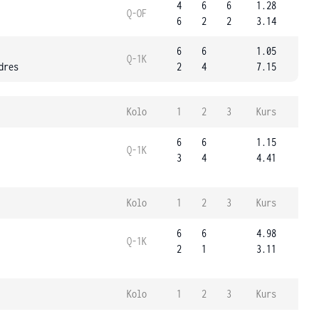
4
6
6
1.28
Q-OF
6
2
2
3.14
6
6
1.05
Q-1K
dres
2
4
7.15
Kolo
1
2
3
Kurs
6
6
1.15
Q-1K
3
4
4.41
Kolo
1
2
3
Kurs
6
6
4.98
Q-1K
2
1
3.11
Kolo
1
2
3
Kurs