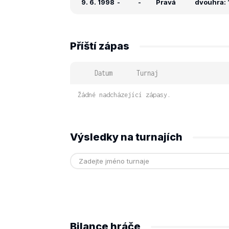
9. 6. 1998
-
-
Pravá
dvouhra: 
Příští zápas
Datum
Turnaj
Žádné nadcházející zápasy.
Výsledky na turnajích
Bilance hráče