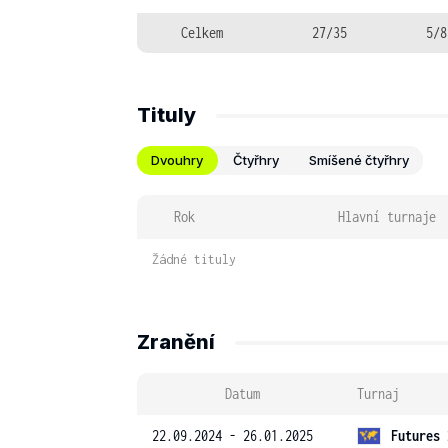
Celkem
27/35
5/8
Tituly
Dvouhry
Čtyřhry
Smíšené čtyřhry
Rok
Hlavní turnaje
Žádné tituly
Zranění
Datum
Turnaj
22.09.2024 - 26.01.2025
Futures 