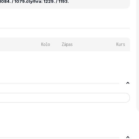
1084. / 1079.
čtyřhra: 1229. / 1193.
Kolo
Zápas
Kurs