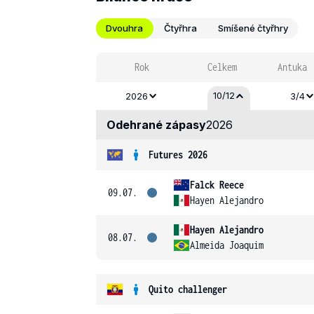
Dvouhra
Čtyřhra
Smíšené čtyřhry
Rok
Celkem
Antuka
10/12
2026
3/4
Odehrané zápasy
2026
Futures 2026
Falck Reece
09.07.
Hayen Alejandro
Hayen Alejandro
08.07.
Almeida Joaquim
Quito challenger