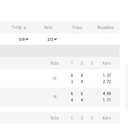
Tvrdý p.
Hala
Tráva
Nezadáno
-
-
5/6
2/2
Kolo
1
2
3
Kurs
6
6
1.37
OF
3
4
2.72
6
6
4.99
1K
4
4
1.11
Kolo
1
2
3
Kurs