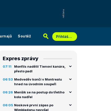
urnajů
Soutěž
Přihlášení
Expres zprávy
07:11
Monfils nadělil Tienovi kanára,
přesto padl
06:53
Medveděv končí v Montrealu
hned na úvodním soupeři
06:26
Menšík se na postup do třetího
kola nadřel
06:05
Noskové první zápas po
Wimbledonu nevyšel