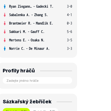
Ryan Ziegann S.
-
Gadecki T.
3-0
Sabalenka A.
-
Zhang S.
4-1
Brantmeier R.
-
Mandlik E.
0-3
Sakkari M.
-
Gauff C.
5-6
Mertens E.
-
Osaka N.
3-5
Norrie C.
-
De Minaur A.
3-3
Profily hráčů
Sázkařský žebříček