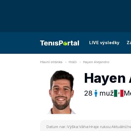
LIVE výsledky
Z
Hlavní stránka
Hráči
Hayen Alejandro
Hayen 
28
muž
M
Datum nar.:
Výška:
Váha:
Hraje rukou:
Aktuální/ne