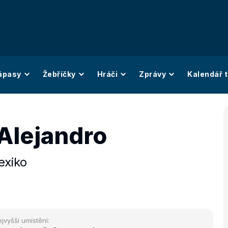
ápasy
Žebříčky
Hráči
Zprávy
Kalendář t
Alejandro
exiko
jvyšší umístění: