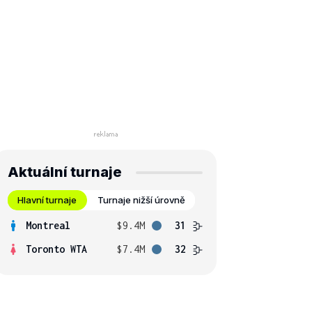
Aktuální turnaje
Hlavní turnaje
Turnaje nižší úrovně
Montreal
$9.4M
31
Toronto WTA
$7.4M
32