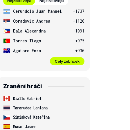
Nejziskovější
Nejztrátovější
Cerundolo Juan Manuel
+1737
Obradovic Andrea
+1126
Eala Alexandra
+1091
Torres Tiago
+975
Aguiard Enzo
+936
Celý žebříček
Zranění hráči
Diallo Gabriel
Tararudee Lanlana
Siniaková Kateřina
Munar Jaume