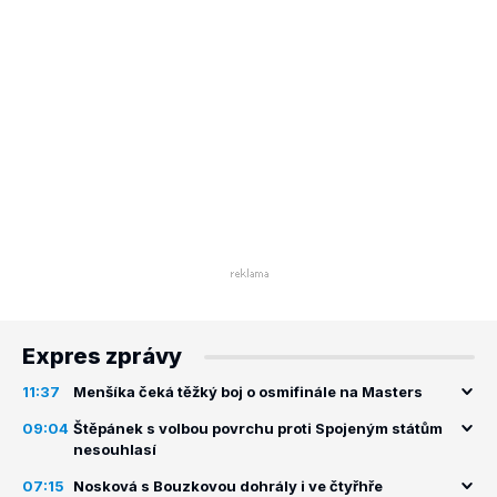
Expres zprávy
11:37
Menšíka čeká těžký boj o osmifinále na Masters
09:04
Štěpánek s volbou povrchu proti Spojeným státům
nesouhlasí
07:15
Nosková s Bouzkovou dohrály i ve čtyřhře