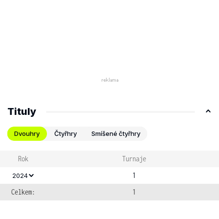
Tituly
Dvouhry
Čtyřhry
Smíšené čtyřhry
Rok
Turnaje
1
2024
Celkem:
1