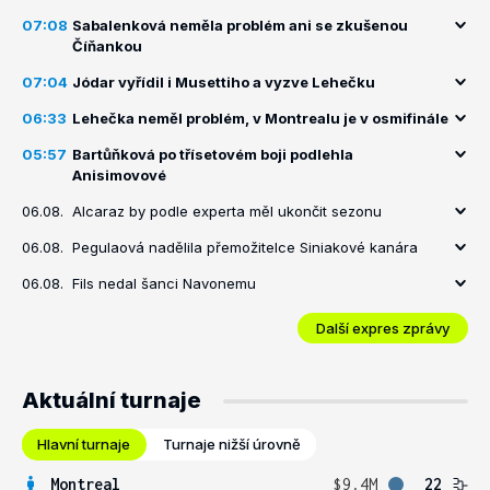
07:08
Sabalenková neměla problém ani se zkušenou
Číňankou
07:04
Jódar vyřídil i Musettiho a vyzve Lehečku
06:33
Lehečka neměl problém, v Montrealu je v osmifinále
05:57
Bartůňková po třísetovém boji podlehla
Anisimovové
06.08.
Alcaraz by podle experta měl ukončit sezonu
06.08.
Pegulaová nadělila přemožitelce Siniakové kanára
06.08.
Fils nedal šanci Navonemu
Další expres zprávy
Aktuální turnaje
Hlavní turnaje
Turnaje nižší úrovně
Montreal
$9.4M
22