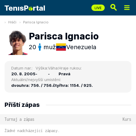
Hráči
Parisca Ignacio
Parisca Ignacio
20
muž
Venezuela
Datum nar.:
Výška:
Váha:
Hraje rukou:
20. 8. 2005
-
-
Pravá
Aktuální/nejvyšší umístění:
dvouhra: 756. / 756.
čtyřhra: 1154. / 925.
Příští zápas
Turnaj a zápas
Kurs
Žádné nadcházející zápasy.