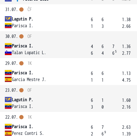
31.07.
ČF
Lagutin P.
6
6
1.38
Parisca I.
1
3
2.66
30.07.
OF
Parisca I.
4
6
7
1.36
5
Talan Lopatic L.
6
4
6
2.77
29.07.
1K
Parisca I.
6
6
1.13
Garcia Mestre J.
1
1
4.75
23.07.
OF
Lagutin P.
6
1
1.60
Parisca I.
3
0
2.16
22.07.
1K
Parisca I.
6
7
2.63
9
Perez Contri S.
2
6
1.39