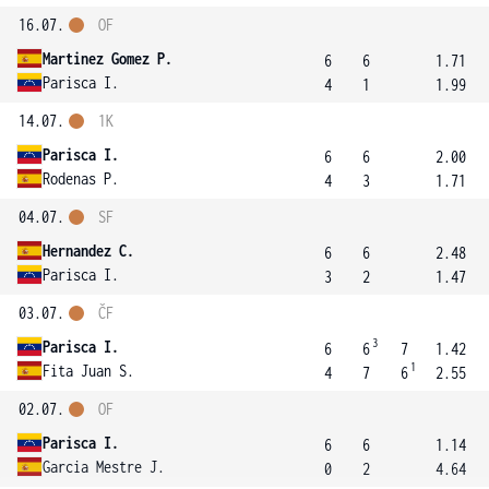
16.07.
OF
Martinez Gomez P.
6
6
1.71
Parisca I.
4
1
1.99
14.07.
1K
Parisca I.
6
6
2.00
Rodenas P.
4
3
1.71
04.07.
SF
Hernandez C.
6
6
2.48
Parisca I.
3
2
1.47
03.07.
ČF
3
Parisca I.
6
6
7
1.42
1
Fita Juan S.
4
7
6
2.55
02.07.
OF
Parisca I.
6
6
1.14
Garcia Mestre J.
0
2
4.64