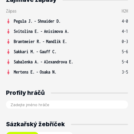
Zápas
H2H
Pegula J.
-
Shnaider D.
4-0
Svitolina E.
-
Anisimova A.
4-1
Brantmeier R.
-
Mandlik E.
0-3
Sakkari M.
-
Gauff C.
5-6
Sabalenka A.
-
Alexandrova E.
5-4
Mertens E.
-
Osaka N.
3-5
Profily hráčů
Sázkařský žebříček