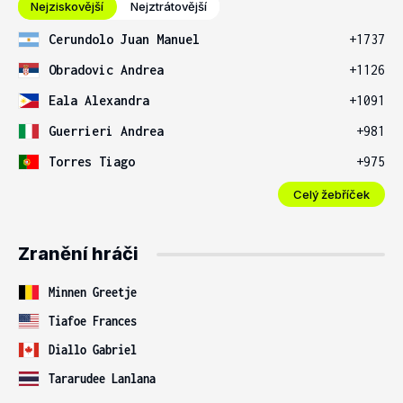
Nejziskovější
Nejztrátovější
Cerundolo Juan Manuel
+1737
Obradovic Andrea
+1126
Eala Alexandra
+1091
Guerrieri Andrea
+981
Torres Tiago
+975
Celý žebříček
Zranění hráči
Minnen Greetje
Tiafoe Frances
Diallo Gabriel
Tararudee Lanlana