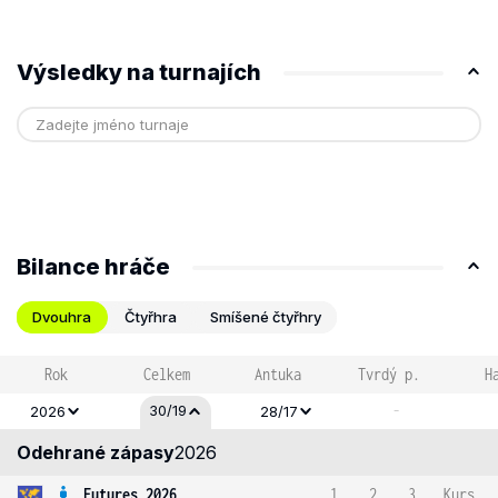
Výsledky na turnajích
Bilance hráče
Dvouhra
Čtyřhra
Smíšené čtyřhry
Rok
Celkem
Antuka
Tvrdý p.
H
-
30/19
2026
28/17
Odehrané zápasy
2026
Futures 2026
1
2
3
Kurs