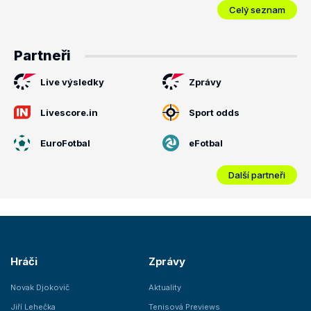
Celý seznam
Partneři
Live výsledky
Zprávy
Livescore.in
Sport odds
EuroFotbal
eFotbal
Další partneři
Hráči
Zprávy
Novak Djokovič
Aktuality
Jiří Lehečka
Tenisová Previews