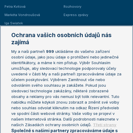
Petra Kvitová
Rozhovory
Markéta Vondroušová
Express zprávy
Iga Swiatek
Marie Bouzková
Ochrana vašich osobních údajů nás
Žebříčky
Kalendář turnajů
zajímá
My a naši partneři
999
ukládáme do vašeho zařízení
Žebříček ATP (muži)
Australian Open
osobní údaje, jako jsou údaje o prohlížení nebo jedinečné
Žebříček WTA (ženy)
French Open
identifikátory, a máme k nim přístup. Výběr Souhlasím
umožňuje, aby sledovací technologie podporovaly účely
Sázkařský žebříček
Wimbledon
uvedené v části My a naši partneři zpracováváme údaje za
US Open
účelem poskytování. Výběrem Zamítnout vše nebo
odvoláním svého souhlasu je zakážete. Pokud jsou
Turnaj mistrů
sledovací technologie zakázány, některé zobrazené
Turnaj mistryň
obsahy a reklamy pro vás nemusí být tolik relevantní. Tuto
Aktualní trendy
nabídku můžete kdykoli znovu zobrazit a změnit své volby
nebo souhlas odvolat kliknutím na odkaz Řízení předvoleb
ve spodní části webové stránky. Vaše volby se projeví v
Fotbalové přestupy
našem Internetová stránka. Další podrobnosti naleznete v
Livesport Daily
našich Zásadách ochrany osobních údajů.
Třetí strany
Společně s našimi partnery zpracováváme údaje s
LS Prague Open