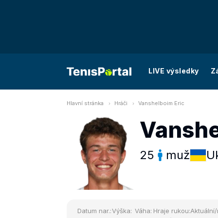
LIVE výsledky
Z
Hlavní stránka
Hráči
Vanshelboim Eric
Vanshe
25
muž
Uk
Datum nar.:
Výška:
Váha:
Hraje rukou:
Aktuální/