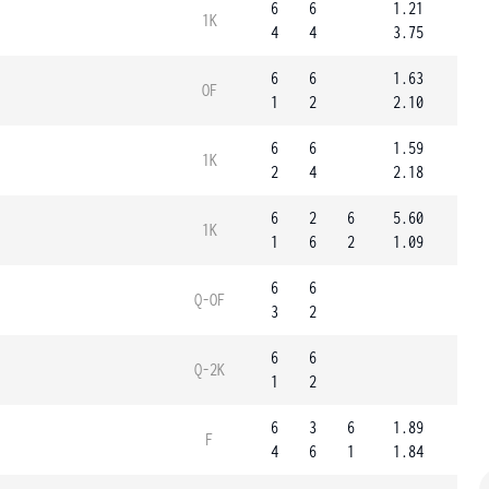
6
6
1.21
1K
4
4
3.75
6
6
1.63
OF
1
2
2.10
6
6
1.59
1K
2
4
2.18
6
2
6
5.60
1K
1
6
2
1.09
6
6
Q-OF
3
2
6
6
Q-2K
1
2
6
3
6
1.89
F
4
6
1
1.84