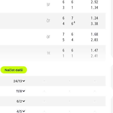
6
6
2.92
SF
3
1
1.34
6
7
1.24
ČF
4
4
6
3.38
7
6
1.68
OF
5
4
2.03
6
6
1.47
1K
1
1
2.41
Načíst další
-
-
-
24/13
-
-
-
11/8
-
-
-
6/2
-
-
-
4/5