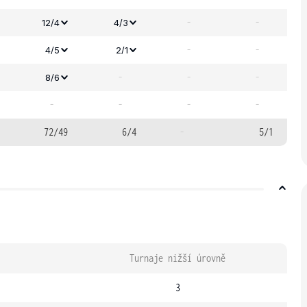
-
-
12/4
4/3
-
-
4/5
2/1
-
-
-
8/6
-
-
-
-
72/49
6/4
-
5/1
Turnaje nižší úrovně
3