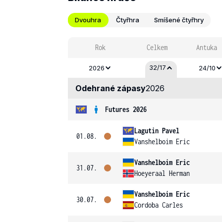
Dvouhra
Čtyřhra
Smíšené čtyřhry
Rok
Celkem
Antuka
32/17
2026
24/10
Odehrané zápasy
2026
Futures 2026
Lagutin Pavel
01.08.
Vanshelboim Eric
Vanshelboim Eric
31.07.
Hoeyeraal Herman
Vanshelboim Eric
30.07.
Cordoba Carles