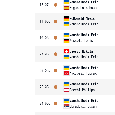
Vanshelboim Eric
15.07.
Regas Luis Noah
McDonald Niels
11.06.
Vanshelboim Eric
Vanshelboim Eric
10.06.
Wessels Louis
Djosic Nikola
27.05.
Vanshelboim Eric
Vanshelboim Eric
26.05.
Avcibasi Toprak
Vanshelboim Eric
25.05.
Poechl Philipp
Vanshelboim Eric
24.05.
Obradovic Dusan