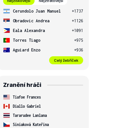
Nejziskovější
Nejztrátovější
Cerundolo Juan Manuel
+1737
Obradovic Andrea
+1126
Eala Alexandra
+1091
Torres Tiago
+975
Aguiard Enzo
+936
Celý žebříček
Zranění hráči
Tiafoe Frances
Diallo Gabriel
Tararudee Lanlana
Siniaková Kateřina