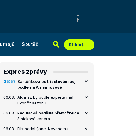
urnajů
Soutěž
Přihlášení
Expres zprávy
05:57
Bartůňková po třísetovém boji
podlehla Anisimovové
06.08.
Alcaraz by podle experta měl
ukončit sezonu
06.08.
Pegulaová nadělila přemožitelce
Siniakové kanára
06.08.
Fils nedal šanci Navonemu