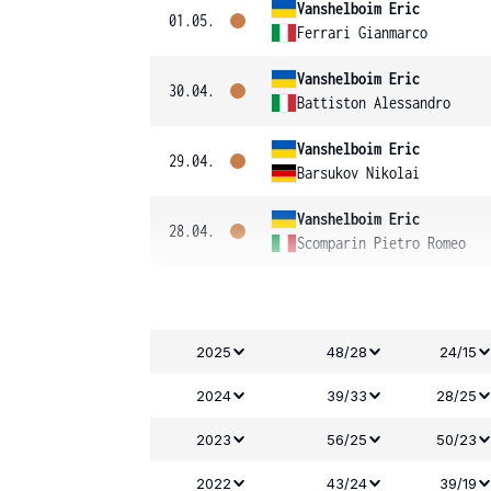
Vanshelboim Eric
01.05.
Ferrari Gianmarco
Vanshelboim Eric
30.04.
Battiston Alessandro
Vanshelboim Eric
29.04.
Barsukov Nikolai
Vanshelboim Eric
28.04.
Scomparin Pietro Romeo
2025
48/28
24/15
2024
39/33
28/25
2023
56/25
50/23
2022
43/24
39/19