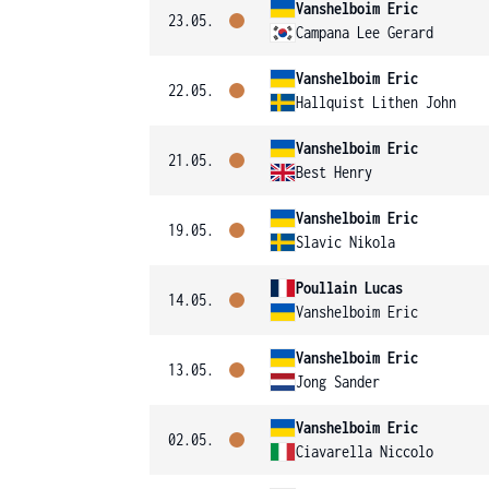
Vanshelboim Eric
23.05.
Campana Lee Gerard
Vanshelboim Eric
22.05.
Hallquist Lithen John
Vanshelboim Eric
21.05.
Best Henry
Vanshelboim Eric
19.05.
Slavic Nikola
Poullain Lucas
14.05.
Vanshelboim Eric
Vanshelboim Eric
13.05.
Jong Sander
Vanshelboim Eric
02.05.
Ciavarella Niccolo