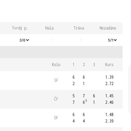
Tvrdý p.
Hala
Tráva
Nezadáno
-
-
3/6
5/1
Kolo
1
2
3
Kurs
6
6
1.39
SF
2
1
2.72
5
7
6
1.45
ČF
5
7
6
1
2.46
6
6
1.48
OF
4
4
2.39