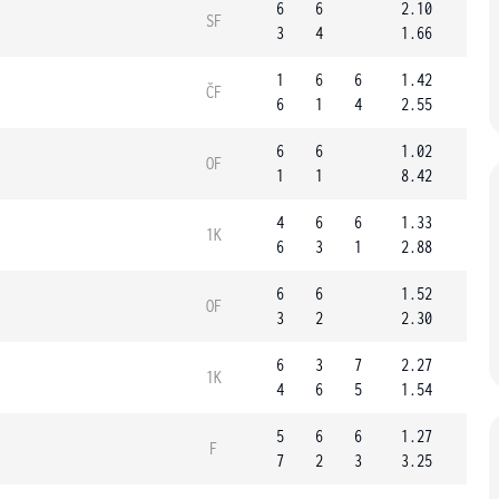
6
6
2.10
SF
3
4
1.66
1
6
6
1.42
ČF
6
1
4
2.55
6
6
1.02
OF
1
1
8.42
4
6
6
1.33
1K
6
3
1
2.88
6
6
1.52
OF
3
2
2.30
6
3
7
2.27
1K
4
6
5
1.54
5
6
6
1.27
F
7
2
3
3.25