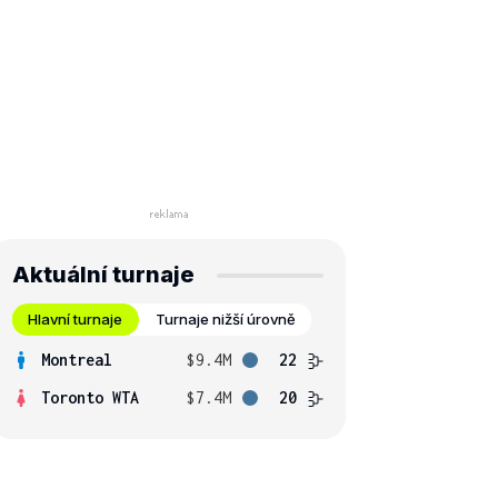
Aktuální turnaje
Hlavní turnaje
Turnaje nižší úrovně
Montreal
$9.4M
22
Toronto WTA
$7.4M
20