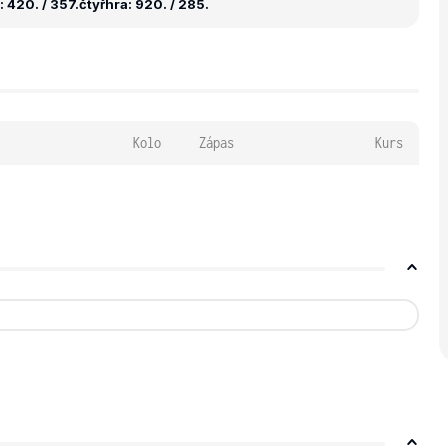
 420. / 357.
čtyřhra: 920. / 285.
Kolo
Zápas
Kurs