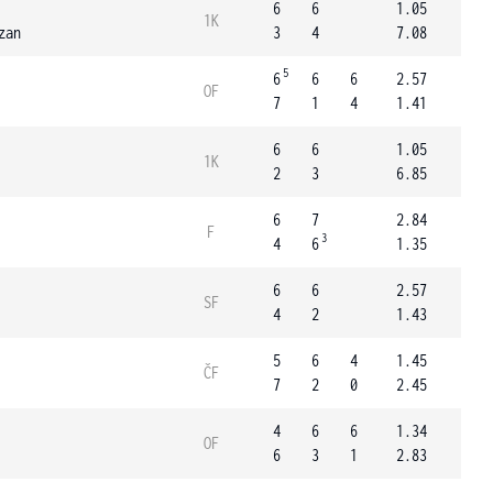
6
6
1.05
1K
zan
3
4
7.08
5
6
6
6
2.57
OF
7
1
4
1.41
6
6
1.05
1K
2
3
6.85
6
7
2.84
F
3
4
6
1.35
6
6
2.57
SF
4
2
1.43
5
6
4
1.45
ČF
7
2
0
2.45
4
6
6
1.34
OF
6
3
1
2.83