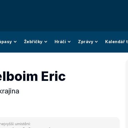
ápasy
Žebříčky
Hráči
Zprávy
Kalendář t
lboim Eric
rajina
nejvyšší umístění: