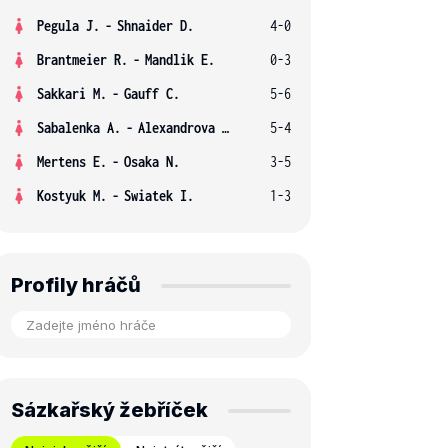
Pegula J.
-
Shnaider D.
4-0
Brantmeier R.
-
Mandlik E.
0-3
Sakkari M.
-
Gauff C.
5-6
Sabalenka A.
-
Alexandrova E.
5-4
Mertens E.
-
Osaka N.
3-5
Kostyuk M.
-
Swiatek I.
1-3
Profily hráčů
Sázkařský žebříček