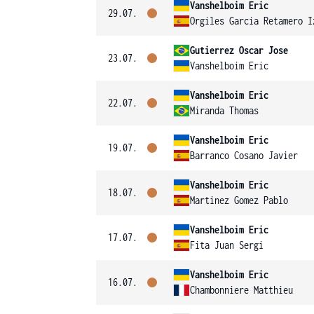
Vanshelboim Eric
29.07.
Orgiles Garcia Retamero I
Gutierrez Oscar Jose
23.07.
Vanshelboim Eric
Vanshelboim Eric
22.07.
Miranda Thomas
Vanshelboim Eric
19.07.
Barranco Cosano Javier
Vanshelboim Eric
18.07.
Martinez Gomez Pablo
Vanshelboim Eric
17.07.
Fita Juan Sergi
Vanshelboim Eric
16.07.
Chambonniere Matthieu