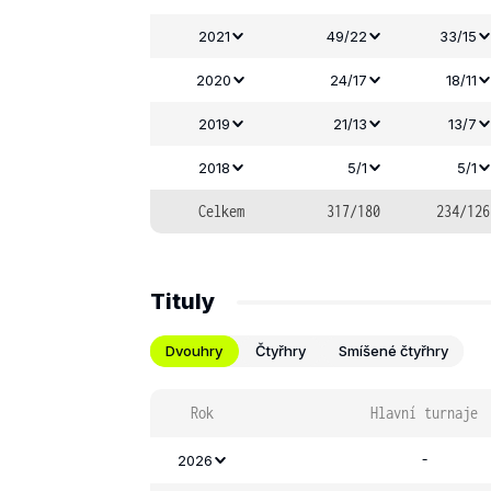
2021
49/22
33/15
2020
24/17
18/11
2019
21/13
13/7
2018
5/1
5/1
Celkem
317/180
234/126
Tituly
Dvouhry
Čtyřhry
Smíšené čtyřhry
Rok
Hlavní turnaje
-
2026