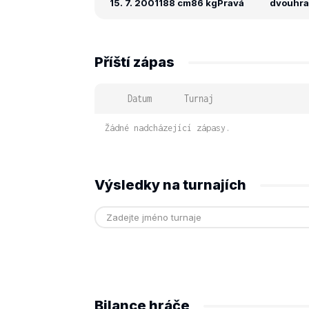
15. 7. 2001
188 cm
86 kg
Pravá
dvouhra:
Příští zápas
Datum
Turnaj
Žádné nadcházející zápasy.
Výsledky na turnajích
Bilance hráče