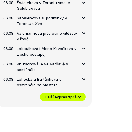
06.08.
Šwiateková v Torontu smetla
Golubicovou
06.08.
Sabalenková si podmínky v
Torontu užívá
06.08.
Valdmannová píše osmé vítězství
v řadě
06.08.
Laboutková i Alena Kovačková v
Lipsku postupují
06.08.
Knutsonová je ve Varšavě v
semifinále
06.08.
Lehečka a Bartůňková o
osmifinále na Masters
Další expres zprávy