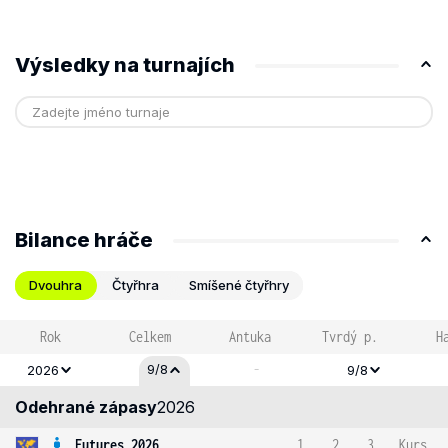
Výsledky na turnajích
Bilance hráče
Dvouhra
Čtyřhra
Smíšené čtyřhry
Rok
Celkem
Antuka
Tvrdý p.
H
-
9/8
2026
9/8
Odehrané zápasy
2026
Futures 2026
1
2
3
Kurs