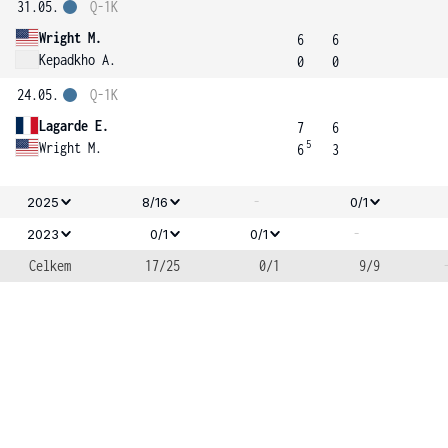
31.05.
Q-1K
Wright M.
6
6
Kepadkho A.
0
0
24.05.
Q-1K
Lagarde E.
7
6
5
Wright M.
6
3
-
2025
8/16
0/1
-
2023
0/1
0/1
Celkem
17/25
0/1
9/9