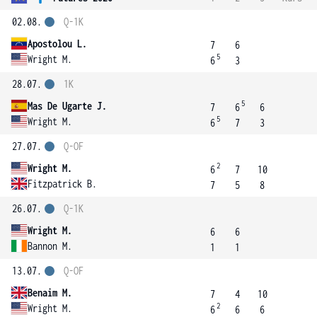
02.08.
Q-1K
Apostolou L.
7
6
5
Wright M.
6
3
28.07.
1K
5
Mas De Ugarte J.
7
6
6
5
Wright M.
6
7
3
27.07.
Q-OF
2
Wright M.
6
7
10
Fitzpatrick B.
7
5
8
26.07.
Q-1K
Wright M.
6
6
Bannon M.
1
1
13.07.
Q-OF
Benaim M.
7
4
10
2
Wright M.
6
6
6