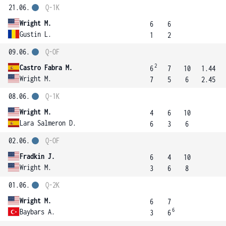
21.06.
Q-1K
Wright M.
6
6
Gustin L.
1
2
09.06.
Q-OF
2
Castro Fabra M.
6
7
10
1.44
Wright M.
7
5
6
2.45
08.06.
Q-1K
Wright M.
4
6
10
Lara Salmeron D.
6
3
6
02.06.
Q-OF
Fradkin J.
6
4
10
Wright M.
3
6
8
01.06.
Q-2K
Wright M.
6
7
6
Baybars A.
3
6