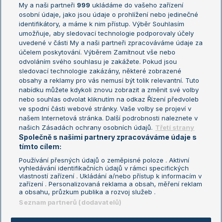
My a naši partneři
999
ukládáme do vašeho zařízení
Žebříček ATP (muži)
Australian Open
osobní údaje, jako jsou údaje o prohlížení nebo jedinečné
Žebříček WTA (ženy)
French Open
identifikátory, a máme k nim přístup. Výběr Souhlasím
umožňuje, aby sledovací technologie podporovaly účely
Sázkařský žebříček
Wimbledon
uvedené v části My a naši partneři zpracováváme údaje za
US Open
účelem poskytování. Výběrem Zamítnout vše nebo
odvoláním svého souhlasu je zakážete. Pokud jsou
Turnaj mistrů
sledovací technologie zakázány, některé zobrazené
Turnaj mistryň
obsahy a reklamy pro vás nemusí být tolik relevantní. Tuto
Aktualní trendy
nabídku můžete kdykoli znovu zobrazit a změnit své volby
nebo souhlas odvolat kliknutím na odkaz Řízení předvoleb
ve spodní části webové stránky. Vaše volby se projeví v
Fotbalové přestupy
našem Internetová stránka. Další podrobnosti naleznete v
Livesport Daily
našich Zásadách ochrany osobních údajů.
Třetí strany
Společně s našimi partnery zpracováváme údaje s
LS Prague Open
tímto cílem:
Používání přesných údajů o zeměpisné poloze . Aktivní
vyhledávání identifikačních údajů v rámci specifických
vlastností zařízení . Ukládání a/nebo přístup k informacím v
Podmínky užití
Nastavení soukromí
zařízení . Personalizovaná reklama a obsah, měření reklam
GDPR a žurnalistika
Reklama
a obsahu, průzkum publika a rozvoj služeb .
Informace o zpracování osobních
Kontakt
Seznam partnerů (dodavatelů)
údajů
Tiráž