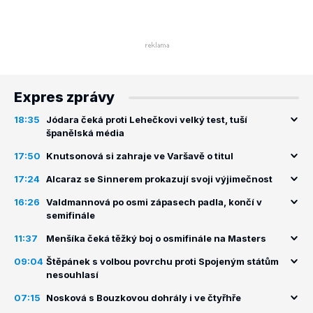
Expres zprávy
18:35
Jódara čeká proti Lehečkovi velký test, tuší
španělská média
17:50
Knutsonová si zahraje ve Varšavě o titul
17:24
Alcaraz se Sinnerem prokazují svoji výjimečnost
16:26
Valdmannová po osmi zápasech padla, končí v
semifinále
11:37
Menšíka čeká těžký boj o osmifinále na Masters
09:04
Štěpánek s volbou povrchu proti Spojeným státům
nesouhlasí
07:15
Nosková s Bouzkovou dohrály i ve čtyřhře