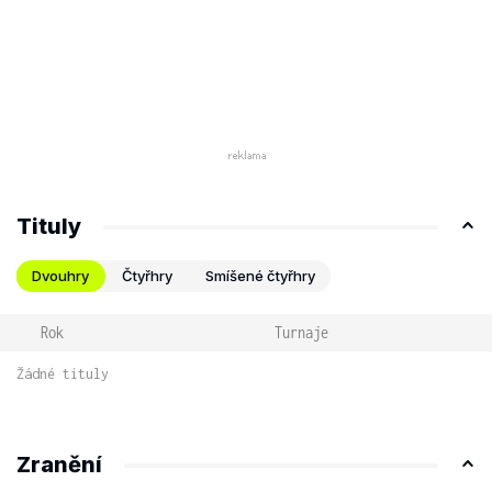
Tituly
Dvouhry
Čtyřhry
Smíšené čtyřhry
Rok
Turnaje
Žádné tituly
Zranění