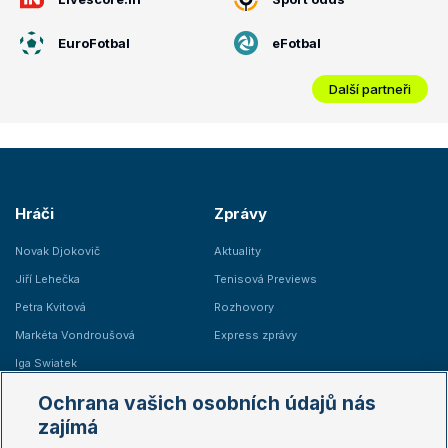
EuroFotbal
eFotbal
Další partneři
Hráči
Zprávy
Novak Djokovič
Aktuality
Jiří Lehečka
Tenisová Previews
Petra Kvitová
Rozhovory
Markéta Vondroušová
Express zprávy
Iga Swiatek
Marie Bouzková
Ochrana vašich osobních údajů nás
Žebříčky
Kalendář turnajů
zajímá