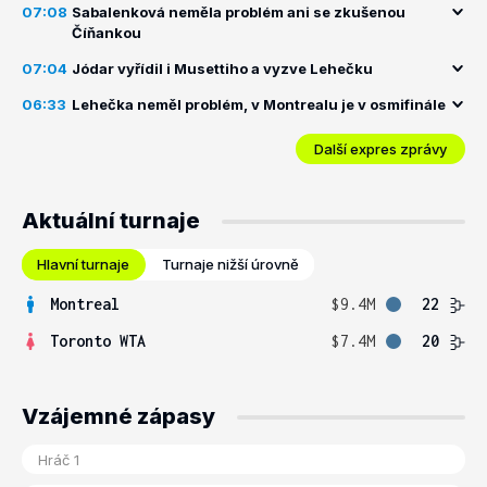
07:08
Sabalenková neměla problém ani se zkušenou
Číňankou
07:04
Jódar vyřídil i Musettiho a vyzve Lehečku
06:33
Lehečka neměl problém, v Montrealu je v osmifinále
Další expres zprávy
Aktuální turnaje
Hlavní turnaje
Turnaje nižší úrovně
Montreal
$9.4M
22
Toronto WTA
$7.4M
20
Vzájemné zápasy