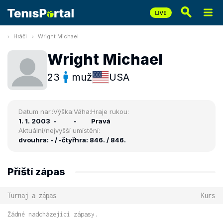
Hráči
Wright Michael
Wright Michael
23
muž
USA
Datum nar.:
Výška:
Váha:
Hraje rukou:
1. 1. 2003
-
-
Pravá
Aktuální/nejvyšší umístění:
dvouhra: - / -
čtyřhra: 846. / 846.
Příští zápas
Turnaj a zápas
Kurs
Žádné nadcházející zápasy.