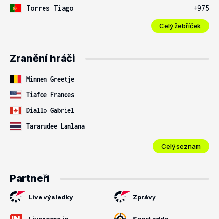
Torres Tiago
+975
Celý žebříček
Zranění hráči
Minnen Greetje
Tiafoe Frances
Diallo Gabriel
Tararudee Lanlana
Celý seznam
Partneři
Live výsledky
Zprávy
Livescore.in
Sport odds