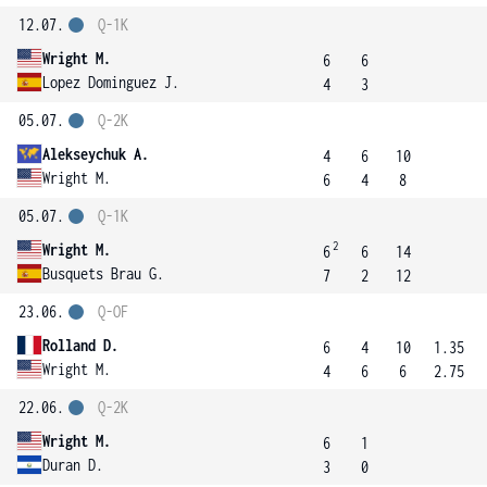
12.07.
Q-1K
Wright M.
6
6
Lopez Dominguez J.
4
3
05.07.
Q-2K
Alekseychuk A.
4
6
10
Wright M.
6
4
8
05.07.
Q-1K
2
Wright M.
6
6
14
Busquets Brau G.
7
2
12
23.06.
Q-OF
Rolland D.
6
4
10
1.35
Wright M.
4
6
6
2.75
22.06.
Q-2K
Wright M.
6
1
Duran D.
3
0