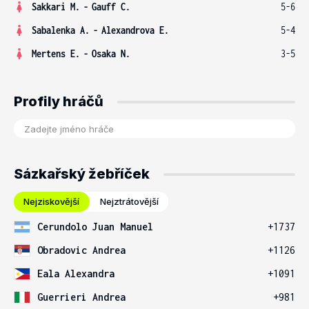
Sakkari M.
-
Gauff C.
5-6
Sabalenka A.
-
Alexandrova E.
5-4
Mertens E.
-
Osaka N.
3-5
Profily hráčů
Sázkařský žebříček
Nejziskovější
Nejztrátovější
Cerundolo Juan Manuel
+1737
Obradovic Andrea
+1126
Eala Alexandra
+1091
Guerrieri Andrea
+981