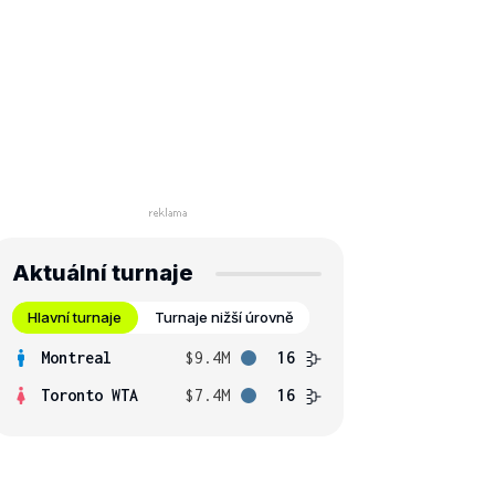
Aktuální turnaje
Hlavní turnaje
Turnaje nižší úrovně
Montreal
$9.4M
16
Toronto WTA
$7.4M
16