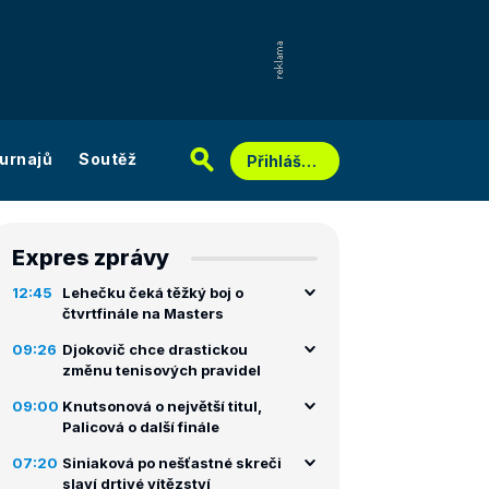
urnajů
Soutěž
Přihlášení
Expres zprávy
12:45
Lehečku čeká těžký boj o
čtvrtfinále na Masters
09:26
Djokovič chce drastickou
změnu tenisových pravidel
09:00
Knutsonová o největší titul,
Palicová o další finále
07:20
Siniaková po nešťastné skreči
slaví drtivé vítězství