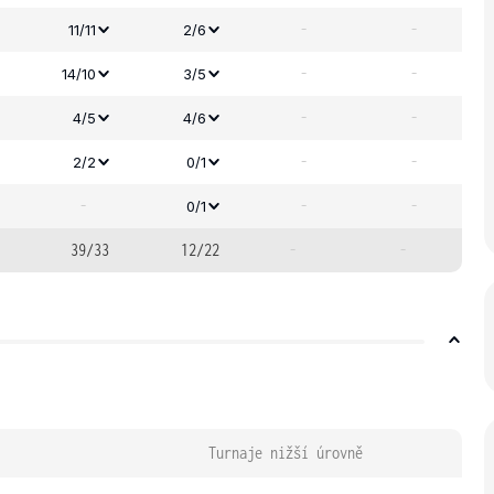
-
-
11/11
2/6
-
-
14/10
3/5
-
-
4/5
4/6
-
-
2/2
0/1
-
-
-
0/1
39/33
12/22
-
-
Turnaje nižší úrovně