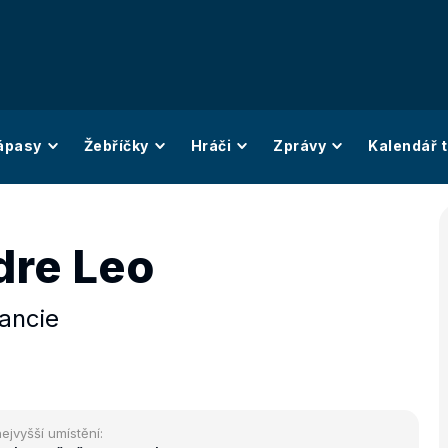
ápasy
Žebříčky
Hráči
Zprávy
Kalendář t
dre Leo
ancie
ejvyšší umístění: