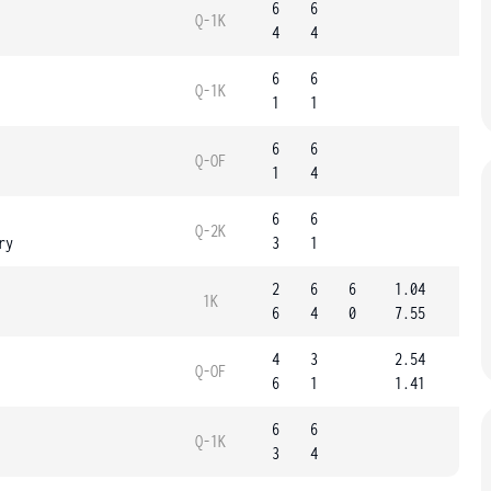
6
6
Q-1K
4
4
6
6
Q-1K
1
1
6
6
Q-OF
1
4
6
6
Q-2K
ry
3
1
2
6
6
1.04
1K
6
4
0
7.55
4
3
2.54
Q-OF
6
1
1.41
6
6
Q-1K
3
4