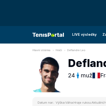
LIVE výsledky
Z
Hlavní stránka
Hráči
Deflandre Leo
Deflan
24
muž
Fr
Datum nar.:
Výška:
Váha:
Hraje rukou:
Aktuální/n