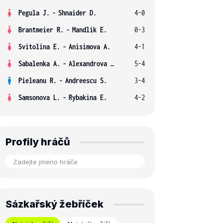
Pegula J.
-
Shnaider D.
4-0
Brantmeier R.
-
Mandlik E.
0-3
Svitolina E.
-
Anisimova A.
4-1
Sabalenka A.
-
Alexandrova E.
5-4
Pieleanu R.
-
Andreescu S.
3-4
Samsonova L.
-
Rybakina E.
4-2
Profily hráčů
Sázkařský žebříček