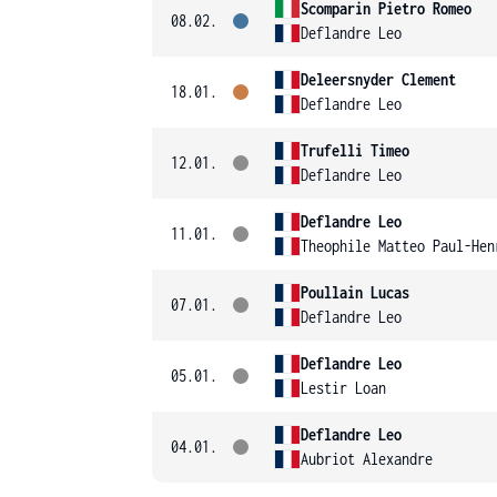
Scomparin Pietro Romeo
08.02.
Deflandre Leo
Deleersnyder Clement
18.01.
Deflandre Leo
Trufelli Timeo
12.01.
Deflandre Leo
Deflandre Leo
11.01.
Theophile Matteo Paul-Hen
Poullain Lucas
07.01.
Deflandre Leo
Deflandre Leo
05.01.
Lestir Loan
Deflandre Leo
04.01.
Aubriot Alexandre