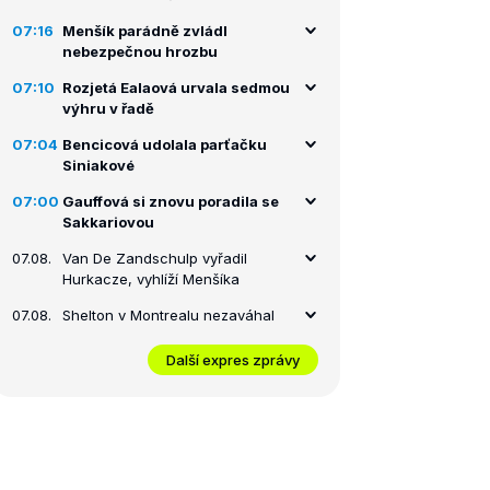
07:16
Menšík parádně zvládl
nebezpečnou hrozbu
07:10
Rozjetá Ealaová urvala sedmou
výhru v řadě
07:04
Bencicová udolala parťačku
Siniakové
07:00
Gauffová si znovu poradila se
Sakkariovou
07.08.
Van De Zandschulp vyřadil
Hurkacze, vyhlíží Menšíka
07.08.
Shelton v Montrealu nezaváhal
Další expres zprávy