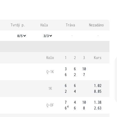
Tvrdý p.
Hala
Tráva
Nezadáno
-
-
8/5
3/3
Kolo
1
2
3
Kurs
3
6
10
Q-1K
6
2
7
6
6
1.02
1K
2
4
8.85
7
4
10
1.38
Q-OF
4
6
6
8
2.63