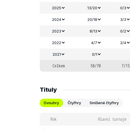
2025
13/20
0/3
2024
20/18
3/3
2023
8/13
0/2
2022
4/7
2/4
-
2021
0/1
Celkem
58/70
7/15
Tituly
Dvouhry
Čtyřhry
Smíšené čtyřhry
Rok
Hlavní turnaje