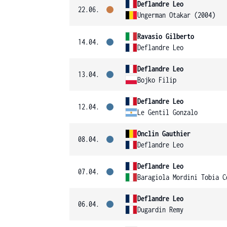
Deflandre Leo
22.06.
Ungerman Otakar (2004)
Ravasio Gilberto
14.04.
Deflandre Leo
Deflandre Leo
13.04.
Bojko Filip
Deflandre Leo
12.04.
Le Gentil Gonzalo
Onclin Gauthier
08.04.
Deflandre Leo
Deflandre Leo
07.04.
Baragiola Mordini Tobia C
Deflandre Leo
06.04.
Dugardin Remy