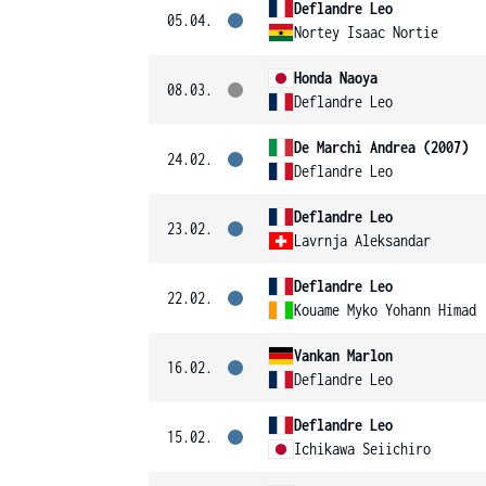
Deflandre Leo
05.04.
Nortey Isaac Nortie
Honda Naoya
08.03.
Deflandre Leo
De Marchi Andrea (2007)
24.02.
Deflandre Leo
Deflandre Leo
23.02.
Lavrnja Aleksandar
Deflandre Leo
22.02.
Kouame Myko Yohann Himad
Vankan Marlon
16.02.
Deflandre Leo
Deflandre Leo
15.02.
Ichikawa Seiichiro