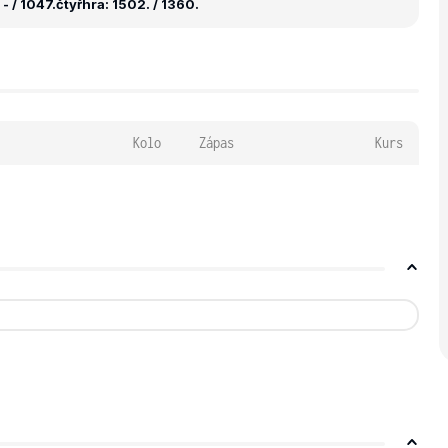
- / 1047.
čtyřhra: 1502. / 1360.
Kolo
Zápas
Kurs