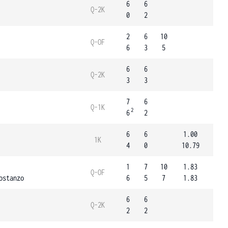
6
6
Q-2K
0
2
2
6
10
Q-OF
6
3
5
6
6
Q-2K
3
3
7
6
Q-1K
2
6
2
6
6
1.00
1K
4
0
10.79
1
7
10
1.83
Q-OF
ostanzo
6
5
7
1.83
6
6
Q-2K
2
2