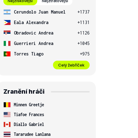
Nejziskovější
Nejztrátovější
Cerundolo Juan Manuel
+1737
Eala Alexandra
+1131
Obradovic Andrea
+1126
Guerrieri Andrea
+1045
Torres Tiago
+975
Celý žebříček
Zranění hráči
Minnen Greetje
Tiafoe Frances
Diallo Gabriel
Tararudee Lanlana