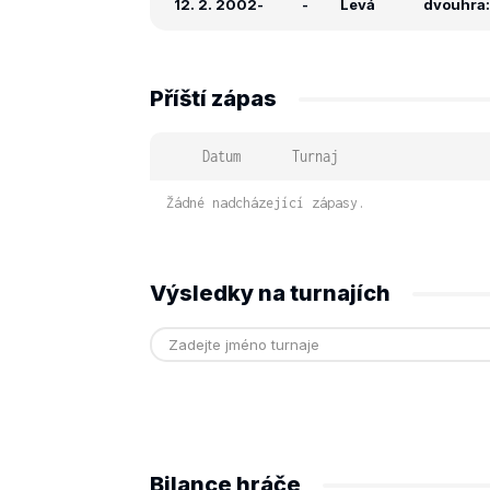
12. 2. 2002
-
-
Levá
dvouhra: 
Příští zápas
Datum
Turnaj
Žádné nadcházející zápasy.
Výsledky na turnajích
Bilance hráče