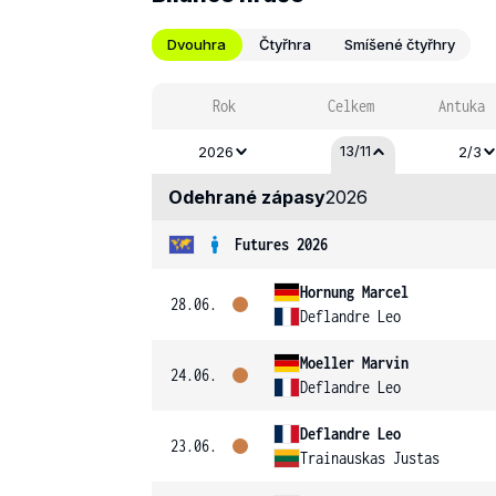
Dvouhra
Čtyřhra
Smíšené čtyřhry
Rok
Celkem
Antuka
13/11
2026
2/3
Odehrané zápasy
2026
Futures 2026
Hornung Marcel
28.06.
Deflandre Leo
Moeller Marvin
24.06.
Deflandre Leo
Deflandre Leo
23.06.
Trainauskas Justas