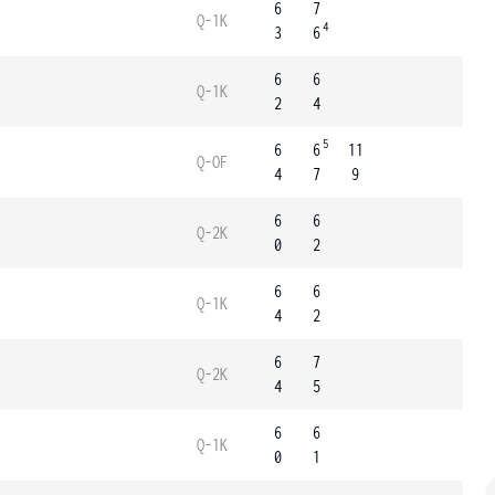
6
7
Q-1K
4
3
6
6
6
Q-1K
2
4
5
6
6
11
Q-OF
4
7
9
6
6
Q-2K
0
2
6
6
Q-1K
4
2
6
7
Q-2K
4
5
6
6
Q-1K
0
1