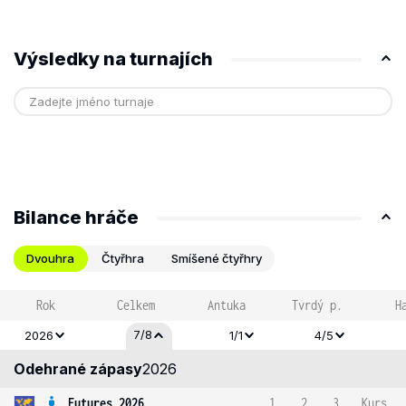
Výsledky na turnajích
Bilance hráče
Dvouhra
Čtyřhra
Smíšené čtyřhry
Rok
Celkem
Antuka
Tvrdý p.
H
7/8
2026
1/1
4/5
Odehrané zápasy
2026
Futures 2026
1
2
3
Kurs