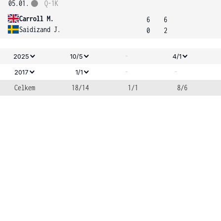
05.01.
Q-1K
Carroll M.
6
6
Saidizand J.
0
2
-
2025
10/5
4/1
-
-
2017
1/1
Celkem
18/14
1/1
8/6