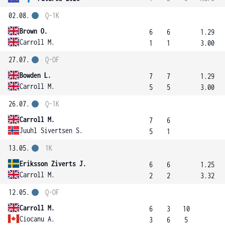
02.08.
Q-1K
Brown O.
6
6
1.29
Carroll M.
1
1
3.00
27.07.
Q-OF
Bowden L.
7
7
1.29
Carroll M.
5
5
3.00
26.07.
Q-1K
Carroll M.
7
6
Juuhl Sivertsen S.
5
1
13.05.
1K
Eriksson Ziverts J.
6
6
1.25
Carroll M.
2
2
3.32
12.05.
Q-OF
Carroll M.
6
3
10
Ciocanu A.
3
6
5