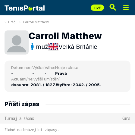
Hráči
Carroll Matthew
Carroll Matthew
muž
Velká Británie
Datum nar.:
Výška:
Váha:
Hraje rukou:
-
-
-
Pravá
Aktuální/nejvyšší umístění:
dvouhra: 2081. / 1827.
čtyřhra: 2042. / 2005.
Příští zápas
Turnaj a zápas
Kurs
Žádné nadcházející zápasy.