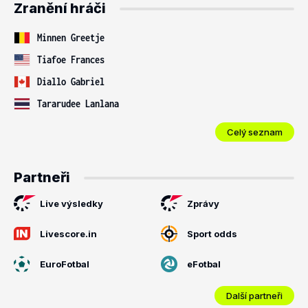
Zranění hráči
Minnen Greetje
Tiafoe Frances
Diallo Gabriel
Tararudee Lanlana
Celý seznam
Partneři
Live výsledky
Zprávy
Livescore.in
Sport odds
EuroFotbal
eFotbal
Další partneři