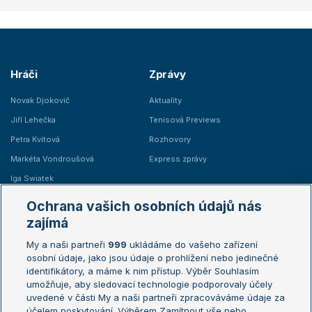
Hráči
Zprávy
Novak Djokovič
Aktuality
Jiří Lehečka
Tenisová Previews
Petra Kvitová
Rozhovory
Markéta Vondroušová
Express zprávy
Iga Swiatek
Marie Bouzková
Ochrana vašich osobních údajů nás
Žebříčky
Kalendář turnajů
zajímá
My a naši partneři
999
ukládáme do vašeho zařízení
Žebříček ATP (muži)
Australian Open
osobní údaje, jako jsou údaje o prohlížení nebo jedinečné
Žebříček WTA (ženy)
French Open
identifikátory, a máme k nim přístup. Výběr Souhlasím
umožňuje, aby sledovací technologie podporovaly účely
Sázkařský žebříček
Wimbledon
uvedené v části My a naši partneři zpracováváme údaje za
US Open
účelem poskytování. Výběrem Zamítnout vše nebo