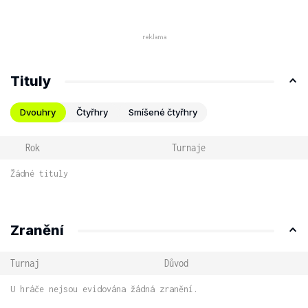
Tituly
Dvouhry
Čtyřhry
Smíšené čtyřhry
Rok
Turnaje
Žádné tituly
Zranění
Turnaj
Důvod
U hráče nejsou evidována žádná zranění.