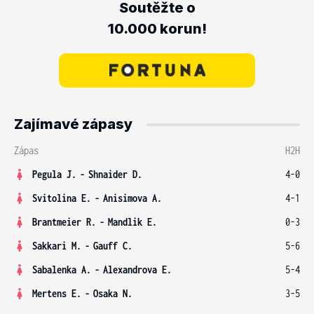
Soutěžte o
10.000 korun!
Zajímavé zápasy
Zápas
H2H
Pegula J.
-
Shnaider D.
4-0
Svitolina E.
-
Anisimova A.
4-1
Brantmeier R.
-
Mandlik E.
0-3
Sakkari M.
-
Gauff C.
5-6
Sabalenka A.
-
Alexandrova E.
5-4
Mertens E.
-
Osaka N.
3-5