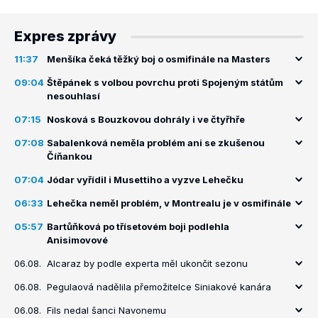
Expres zprávy
11:37
Menšíka čeká těžký boj o osmifinále na Masters
09:04
Štěpánek s volbou povrchu proti Spojeným státům
nesouhlasí
07:15
Nosková s Bouzkovou dohrály i ve čtyřhře
07:08
Sabalenková neměla problém ani se zkušenou
Číňankou
07:04
Jódar vyřídil i Musettiho a vyzve Lehečku
06:33
Lehečka neměl problém, v Montrealu je v osmifinále
05:57
Bartůňková po třísetovém boji podlehla
Anisimovové
06.08.
Alcaraz by podle experta měl ukončit sezonu
06.08.
Pegulaová nadělila přemožitelce Siniakové kanára
06.08.
Fils nedal šanci Navonemu