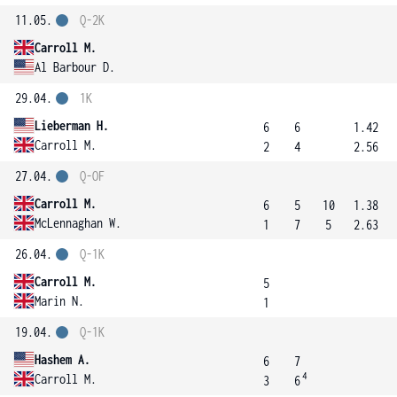
11.05.
Q-2K
Carroll M.
Al Barbour D.
29.04.
1K
Lieberman H.
6
6
1.42
Carroll M.
2
4
2.56
27.04.
Q-OF
Carroll M.
6
5
10
1.38
McLennaghan W.
1
7
5
2.63
26.04.
Q-1K
Carroll M.
5
Marin N.
1
19.04.
Q-1K
Hashem A.
6
7
4
Carroll M.
3
6