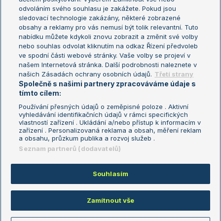
odvoláním svého souhlasu je zakážete. Pokud jsou
Turnaj mistrů
sledovací technologie zakázány, některé zobrazené
Turnaj mistryň
obsahy a reklamy pro vás nemusí být tolik relevantní. Tuto
Aktualní trendy
nabídku můžete kdykoli znovu zobrazit a změnit své volby
nebo souhlas odvolat kliknutím na odkaz Řízení předvoleb
ve spodní části webové stránky. Vaše volby se projeví v
Fotbalové přestupy
našem Internetová stránka. Další podrobnosti naleznete v
Livesport Daily
našich Zásadách ochrany osobních údajů.
Třetí strany
Společně s našimi partnery zpracováváme údaje s
LS Prague Open
tímto cílem:
Používání přesných údajů o zeměpisné poloze . Aktivní
vyhledávání identifikačních údajů v rámci specifických
vlastností zařízení . Ukládání a/nebo přístup k informacím v
Podmínky užití
Nastavení soukromí
zařízení . Personalizovaná reklama a obsah, měření reklam
GDPR a žurnalistika
Reklama
a obsahu, průzkum publika a rozvoj služeb .
Informace o zpracování osobních
Kontakt
Seznam partnerů (dodavatelů)
údajů
Tiráž
Souhlasím
Copyright © 2008-2026 TenisPortal.cz. Využíváme zpravodajství ČTK.
Zamítnout vše