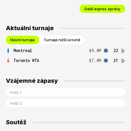
Další expres zprávy
Aktuální turnaje
Hlavní turnaje
Turnaje nižší úrovně
Montreal
$9.4M
22
Toronto WTA
$7.4M
21
Vzájemné zápasy
Soutěž