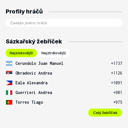
Profily hráčů
Sázkařský žebříček
Nejziskovější
Nejztrátovější
Cerundolo Juan Manuel
+1737
Obradovic Andrea
+1126
Eala Alexandra
+1091
Guerrieri Andrea
+981
Torres Tiago
+975
Celý žebříček