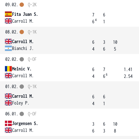
09.02.
Q-2K
Fita Juan S.
7
6
4
Carroll M.
6
1
08.02.
Q-1K
Carroll M.
6
3
10
Bianchi J.
4
6
5
02.02.
Q-OF
Melnic V.
6
7
1.41
6
Carroll M.
4
6
2.54
01.02.
Q-1K
Carroll M.
6
6
Foley P.
4
1
06.01.
Q-OF
Jorgensen S.
3
6
10
Carroll M.
6
3
8