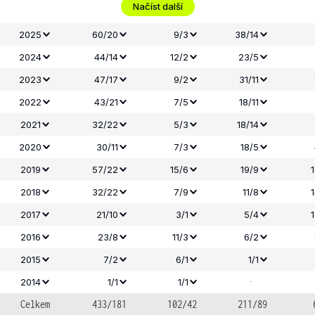
Načíst další
2025
60/20
9/3
38/14
2024
44/14
12/2
23/5
2023
47/17
9/2
31/11
2022
43/21
7/5
18/11
2021
32/22
5/3
18/14
2020
30/11
7/3
18/5
2019
57/22
15/6
19/9
2018
32/22
7/9
11/8
2017
21/10
3/1
5/4
2016
23/8
11/3
6/2
2015
7/2
6/1
1/1
-
2014
1/1
1/1
Celkem
433/181
102/42
211/89