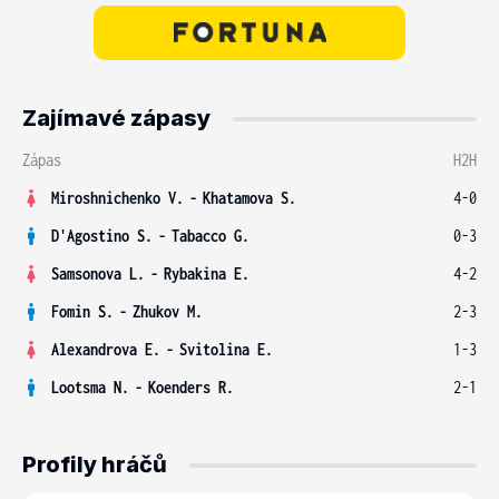
Zajímavé zápasy
Zápas
H2H
Miroshnichenko V.
-
Khatamova S.
4-0
D'Agostino S.
-
Tabacco G.
0-3
Samsonova L.
-
Rybakina E.
4-2
Fomin S.
-
Zhukov M.
2-3
Alexandrova E.
-
Svitolina E.
1-3
Lootsma N.
-
Koenders R.
2-1
Profily hráčů