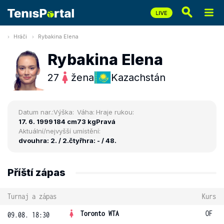
Hráči
Rybakina Elena
Rybakina Elena
27
žena
Kazachstán
Datum nar.:
Výška:
Váha:
Hraje rukou:
17. 6. 1999
184 cm
73 kg
Pravá
Aktuální/nejvyšší umístění:
dvouhra: 2. / 2.
čtyřhra: - / 48.
Příští zápas
Turnaj a zápas
Kurs
Toronto WTA
OF
09.08. 18:30