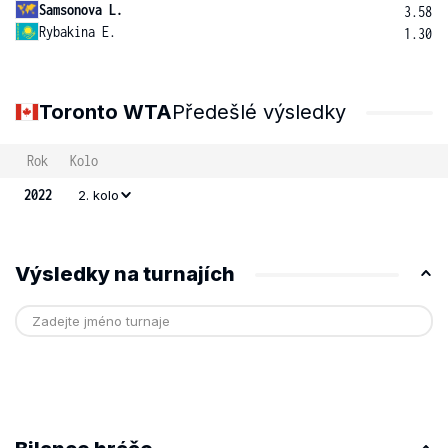
Samsonova L.
3.58
Rybakina E.
1.30
Toronto WTA
Předešlé výsledky
Rok
Kolo
2022
2. kolo
Výsledky na turnajích