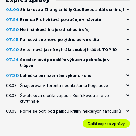
08:00
Siniaková a Zhang zničily Gauffovou a dál dominují
07:54
Brenda Fruhvirtová pokračuje v návratu
07:50
Hejtmánková hraje o druhou trofej
07:45
Palicová se znovu po týdnu porve o titul
07:40
Svitolinová jasně vyhrála souboj hráček TOP 10
07:34
Sabalenková po dalším výbuchu pokračuje v
trápení
07:30
Lehečka po mizerném výkonu končí
08.08.
Šnajderová v Torontu nedala šanci Pegulaové
08.08.
Šwiateková otočila zápas s Kosťukovou a je ve
čtvrtfinále
08.08.
Norrie se ocitl pod palbou kritiky některých fanoušků
Další expres zprávy