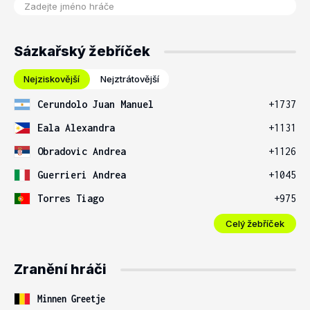
Sázkařský žebříček
Nejziskovější
Nejztrátovější
Cerundolo Juan Manuel
+1737
Eala Alexandra
+1131
Obradovic Andrea
+1126
Guerrieri Andrea
+1045
Torres Tiago
+975
Celý žebříček
Zranění hráči
Minnen Greetje