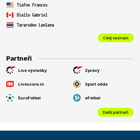
Tiafoe Frances
Diallo Gabriel
Tararudee Lanlana
Celý seznam
Partneři
Live výsledky
Zprávy
Livescore.in
Sport odds
EuroFotbal
eFotbal
Další partneři