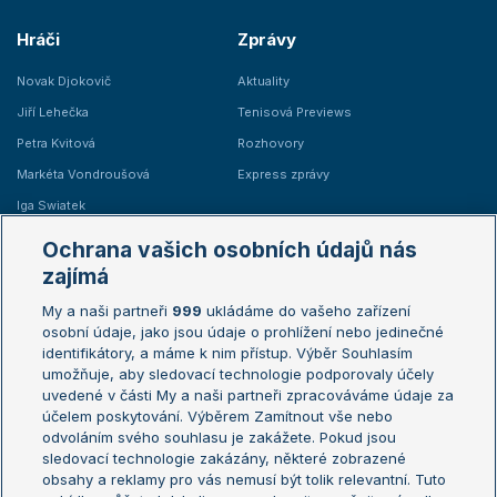
Hráči
Zprávy
Novak Djokovič
Aktuality
Jiří Lehečka
Tenisová Previews
Petra Kvitová
Rozhovory
Markéta Vondroušová
Express zprávy
Iga Swiatek
Marie Bouzková
Ochrana vašich osobních údajů nás
Žebříčky
Kalendář turnajů
zajímá
My a naši partneři
999
ukládáme do vašeho zařízení
Žebříček ATP (muži)
Australian Open
osobní údaje, jako jsou údaje o prohlížení nebo jedinečné
Žebříček WTA (ženy)
French Open
identifikátory, a máme k nim přístup. Výběr Souhlasím
umožňuje, aby sledovací technologie podporovaly účely
Sázkařský žebříček
Wimbledon
uvedené v části My a naši partneři zpracováváme údaje za
US Open
účelem poskytování. Výběrem Zamítnout vše nebo
odvoláním svého souhlasu je zakážete. Pokud jsou
Turnaj mistrů
sledovací technologie zakázány, některé zobrazené
Turnaj mistryň
obsahy a reklamy pro vás nemusí být tolik relevantní. Tuto