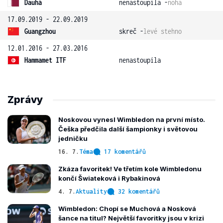
Dauhá
nenastoupila -
noha
17.09.2019 - 22.09.2019
Guangzhou
skreč -
levé stehno
12.01.2016 - 27.03.2016
Hammamet ITF
nenastoupila
Zprávy
Noskovou vynesl Wimbledon na první místo.
Češka předčila další šampionky i světovou
jedničku
16. 7.
Téma
17 komentářů
Zkáza favoritek! Ve třetím kole Wimbledonu
končí Šwiateková i Rybakinová
4. 7.
Aktuality
32 komentářů
Wimbledon: Chopí se Muchová a Nosková
šance na titul? Největší favoritky jsou v krizi