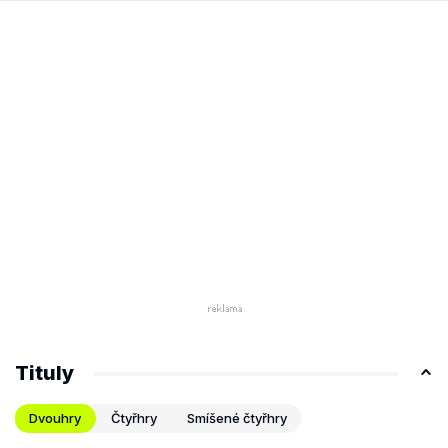
Tituly
Dvouhry
Čtyřhry
Smíšené čtyřhry