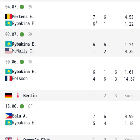
04.07.
3K
Mertens E.
7
6
4.53
4
Rybakina E.
6
1
1.22
02.07.
2K
Rybakina E.
6
6
1.24
McNally C.
1
2
4.35
30.06.
1K
Rybakina E.
6
1
6
1.01
Boisson L.
4
6
3
14.87
Berlín
1
2
3
Kurs
18.06.
OF
Eala A.
7
6
4.99
Rybakina E.
5
4
1.18
Queen's Club
1
2
3
Kurs