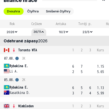
Bilance hráče
Dvouhra
Čtyřhra
Smíšené čtyřhry
Rok
Celkem
Antuka
Tvrdý p.
H
36/11
2026
10/3
23/5
Odehrané zápasy
2026
Toronto WTA
1
2
3
Kurs
07.08.
3K
Rybakina E.
6
7
1.15
Li A.
2
5
5.65
05.08.
2K
Rybakina E.
6
5
6
1.13
Kasatkina D.
3
7
4
5.99
Wimbledon
1
2
3
Kurs