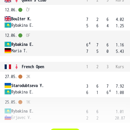
12.06.
ČF
Boulter K.
7
2
6
4.02
Rybakina E.
5
6
4
1.25
12.06.
OF
4
Rybakina E.
6
7
6
1.16
Maria T.
7
5
0
5.43
French Open
1
2
3
Kurs
27.05.
2K
Starodubtseva Y.
3
6
7
7.92
4
Rybakina E.
6
1
6
1.08
25.05.
1K
Rybakina E.
6
6
1.01
Erjavec V.
2
2
20.87