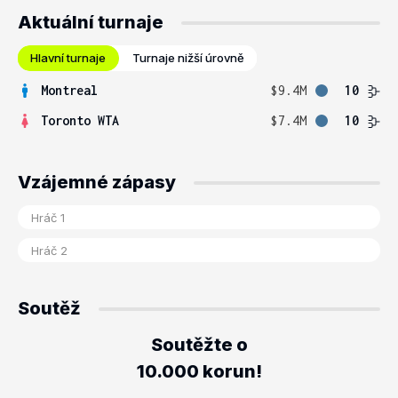
Aktuální turnaje
Hlavní turnaje
Turnaje nižší úrovně
Montreal
$9.4M
10
Toronto WTA
$7.4M
10
Vzájemné zápasy
Soutěž
Soutěžte o
10.000 korun!