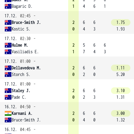
Bagaric D.
1
4
6
1
17.12.
02:45
-
Bruce-Smith J.
2
6
6
1.75
Kostic S.
0
4
3
1.93
17.12.
02:30
-
Hulme M.
2
5
6
6
Vasiliadis E.
1
7
4
3
17.12.
01:00
-
Dellavedova M.
2
6
6
1.11
Storch S.
0
2
0
5.20
17.12.
01:00
-
Staley J.
2
6
6
3.10
Pade C.
0
2
3
1.31
16.12.
04:50
-
Karnani A.
2
6
6
3.00
Bruce-Smith J.
0
4
0
1.32
16.12.
04:45
-