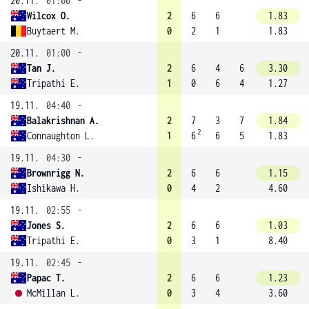
20.11.
01:00
-
Wilcox O.
2
6
6
1.83
Buytaert M.
0
2
1
1.83
20.11.
01:00
-
Tan J.
2
6
4
6
3.30
Tripathi E.
1
0
6
4
1.27
19.11.
04:40
-
Balakrishnan A.
2
7
3
7
1.84
2
Connaughton L.
1
6
6
5
1.83
19.11.
04:30
-
Brownrigg N.
2
6
6
1.15
Ishikawa H.
0
4
2
4.60
19.11.
02:55
-
Jones S.
2
6
6
1.03
Tripathi E.
0
3
1
8.40
19.11.
02:45
-
Papac T.
2
6
6
1.23
McMillan L.
0
3
4
3.60