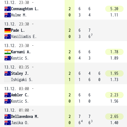
13.12.
23:30
-
Connaughton L.
2
6
6
5.20
Hulme M.
0
3
4
1.11
13.12.
23:30
-
Pade L.
2
6
7
7
Vasiliadis E.
0
3
6
13.12.
23:30
-
Karnani A.
2
6
6
1.78
Kostic S.
0
4
3
1.89
13.12.
03:35
-
Staley J.
2
6
4
6
1.95
Ishigaki S.
1
1
6
0
1.73
13.12.
03:00
-
Ambler C.
2
6
6
2.23
Kostic S.
0
1
0
1.56
13.12.
01:00
-
Dellavedova M.
2
7
7
2.65
4
3
Jasika O.
0
6
6
1.40