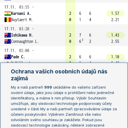
17.11.
03:55
-
Karnani A.
2
6
6
1.57
Buytaert M.
0
1
4
2.21
17.11.
03:20
-
Ishikawa H.
2
7
6
1.43
3
Connaughton L.
0
6
2
2.55
17.11.
02:00
-
Pade C.
2
6
6
1.10
McMillan L.
0
1
4
5.40
Ochrana vašich osobních údajů nás
17.11.
02:00
-
zajímá
White C.
2
6
6
1.24
Wilcox O.
0
4
3
3.50
My a naši partneři
999
ukládáme do vašeho zařízení
osobní údaje, jako jsou údaje o prohlížení nebo jedinečné
30.08.
03:10
-
identifikátory, a máme k nim přístup. Výběr Souhlasím
Papac T.
2
6
6
umožňuje, aby sledovací technologie podporovaly účely
Burton C.
0
3
1
uvedené v části My a naši partneři zpracováváme údaje za
účelem poskytování. Výběrem Zamítnout vše nebo
30.08.
02:30
-
odvoláním svého souhlasu je zakážete. Pokud jsou
Jones S.
2
6
6
1.61
sledovací technologie zakázány, některé zobrazené