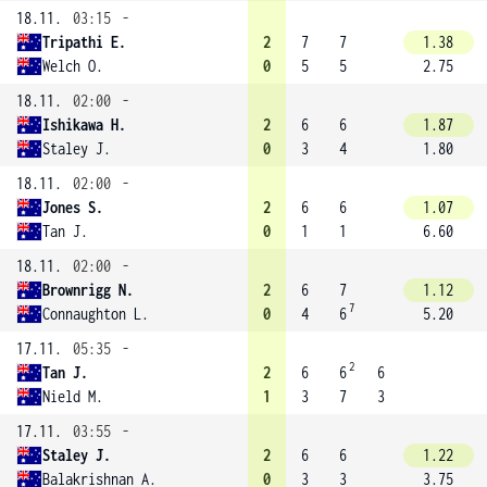
18.11.
03:15
-
Tripathi E.
2
7
7
1.38
Welch O.
0
5
5
2.75
18.11.
02:00
-
Ishikawa H.
2
6
6
1.87
Staley J.
0
3
4
1.80
18.11.
02:00
-
Jones S.
2
6
6
1.07
Tan J.
0
1
1
6.60
18.11.
02:00
-
Brownrigg N.
2
6
7
1.12
7
Connaughton L.
0
4
6
5.20
17.11.
05:35
-
2
Tan J.
2
6
6
6
Nield M.
1
3
7
3
17.11.
03:55
-
Staley J.
2
6
6
1.22
Balakrishnan A.
0
3
3
3.75