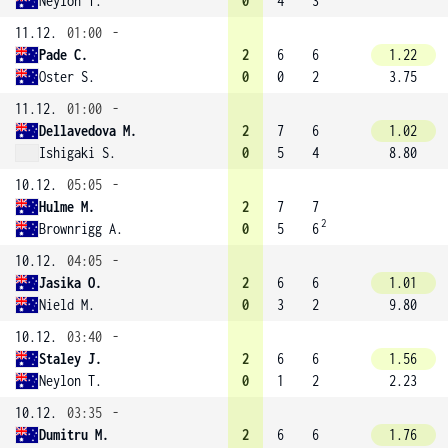
Neylon T.
0
4
3
11.12.
01:00
-
Pade C.
2
6
6
1.22
Oster S.
0
0
2
3.75
11.12.
01:00
-
Dellavedova M.
2
7
6
1.02
Ishigaki S.
0
5
4
8.80
10.12.
05:05
-
Hulme M.
2
7
7
2
Brownrigg A.
0
5
6
10.12.
04:05
-
Jasika O.
2
6
6
1.01
Nield M.
0
3
2
9.80
10.12.
03:40
-
Staley J.
2
6
6
1.56
Neylon T.
0
1
2
2.23
10.12.
03:35
-
Dumitru M.
2
6
6
1.76