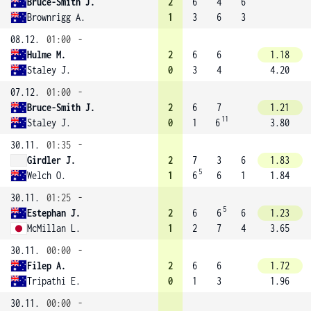
Bruce-Smith J.
2
6
4
6
Brownrigg A.
1
3
6
3
08.12.
01:00
-
Hulme M.
2
6
6
1.18
Staley J.
0
3
4
4.20
07.12.
01:00
-
Bruce-Smith J.
2
6
7
1.21
11
Staley J.
0
1
6
3.80
30.11.
01:35
-
Girdler J.
2
7
3
6
1.83
5
Welch O.
1
6
6
1
1.84
30.11.
01:25
-
5
Estephan J.
2
6
6
6
1.23
McMillan L.
1
2
7
4
3.65
30.11.
00:00
-
Filep A.
2
6
6
1.72
Tripathi E.
0
1
3
1.96
30.11.
00:00
-