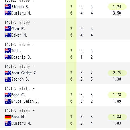
15.12.
01:00
-
Storch S.
2
6
6
1.24
Dumitru M.
0
4
4
3.50
14.12.
03:00
-
Cham E.
2
6
6
Baker N.
0
4
4
14.12.
02:50
-
Tu L.
2
6
6
Bagaric D.
0
1
2
14.12.
01:50
-
Adam-Gedge Z.
2
6
7
2.75
Storch S.
0
2
5
1.38
14.12.
01:15
-
Pade C.
2
6
6
1.78
Bruce-Smith J.
0
3
2
1.89
14.12.
01:05
-
Pade M.
2
6
6
1.84
Dumitru M.
0
2
4
1.83