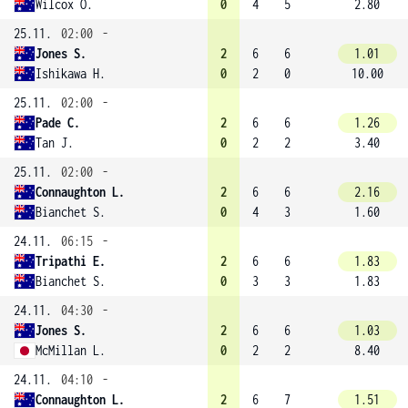
Wilcox O.
0
4
5
2.80
25.11.
02:00
-
Jones S.
2
6
6
1.01
Ishikawa H.
0
2
0
10.00
25.11.
02:00
-
Pade C.
2
6
6
1.26
Tan J.
0
2
2
3.40
25.11.
02:00
-
Connaughton L.
2
6
6
2.16
Bianchet S.
0
4
3
1.60
24.11.
06:15
-
Tripathi E.
2
6
6
1.83
Bianchet S.
0
3
3
1.83
24.11.
04:30
-
Jones S.
2
6
6
1.03
McMillan L.
0
2
2
8.40
24.11.
04:10
-
Connaughton L.
2
6
7
1.51