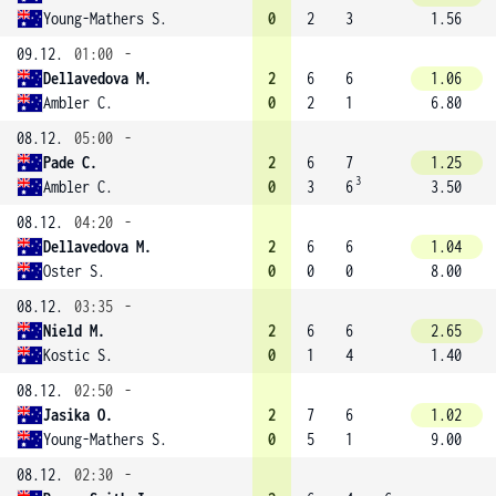
Young-Mathers S.
0
2
3
1.56
09.12.
01:00
-
Dellavedova M.
2
6
6
1.06
Ambler C.
0
2
1
6.80
08.12.
05:00
-
Pade C.
2
6
7
1.25
3
Ambler C.
0
3
6
3.50
08.12.
04:20
-
Dellavedova M.
2
6
6
1.04
Oster S.
0
0
0
8.00
08.12.
03:35
-
Nield M.
2
6
6
2.65
Kostic S.
0
1
4
1.40
08.12.
02:50
-
Jasika O.
2
7
6
1.02
Young-Mathers S.
0
5
1
9.00
08.12.
02:30
-