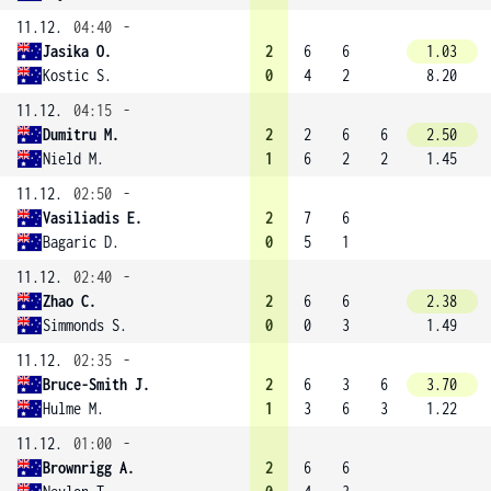
11.12.
04:40
-
Jasika O.
2
6
6
1.03
Kostic S.
0
4
2
8.20
11.12.
04:15
-
Dumitru M.
2
2
6
6
2.50
Nield M.
1
6
2
2
1.45
11.12.
02:50
-
Vasiliadis E.
2
7
6
Bagaric D.
0
5
1
11.12.
02:40
-
Zhao C.
2
6
6
2.38
Simmonds S.
0
0
3
1.49
11.12.
02:35
-
Bruce-Smith J.
2
6
3
6
3.70
Hulme M.
1
3
6
3
1.22
11.12.
01:00
-
Brownrigg A.
2
6
6