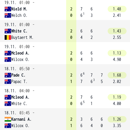
19.11.
01:00
-
Nield M.
2
7
6
1.48
1
Welch O.
0
6
3
2.41
19.11.
01:00
-
White C.
2
6
6
1.43
Buytaert M.
0
4
2
2.55
19.11.
01:00
-
Mcleod A.
2
6
6
1.13
Wilcox O.
0
4
3
4.90
18.11.
05:50
-
6
Pade C.
2
6
7
7
1.68
3
Papac T.
1
7
6
5
2.02
18.11.
04:00
-
Mcleod A.
2
7
6
1.19
5
White C.
0
6
1
4.00
18.11.
03:45
-
Karnani A.
2
3
6
6
1.26
Wilcox O.
1
6
4
0
3.35