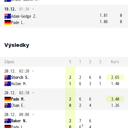
19.12.
01:30
-
1.81
0
Adam-Gedge Z.
1.86
0
Pade L.
Výsledky
Zápas
S
1
2
3
Kurs
20.12.
02:20
-
Storch S.
2
2
6
6
2.65
Hulme M.
1
6
3
1
1.40
20.12.
02:10
-
Pade M.
2
6
6
3.40
Cham E.
0
2
4
1.26
20.12.
00:00
-
Baker N.
2
7
6
5
Pade L.
0
6
4