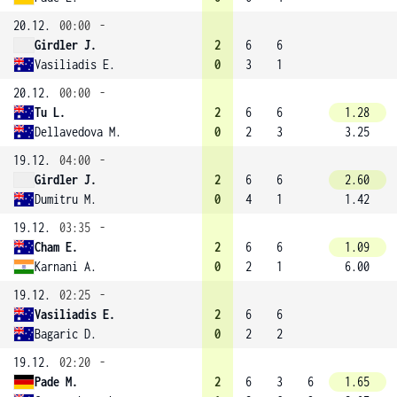
20.12.
00:00
-
Girdler J.
2
6
6
Vasiliadis E.
0
3
1
20.12.
00:00
-
Tu L.
2
6
6
1.28
Dellavedova M.
0
2
3
3.25
19.12.
04:00
-
Girdler J.
2
6
6
2.60
Dumitru M.
0
4
1
1.42
19.12.
03:35
-
Cham E.
2
6
6
1.09
Karnani A.
0
2
1
6.00
19.12.
02:25
-
Vasiliadis E.
2
6
6
Bagaric D.
0
2
2
19.12.
02:20
-
Pade M.
2
6
3
6
1.65