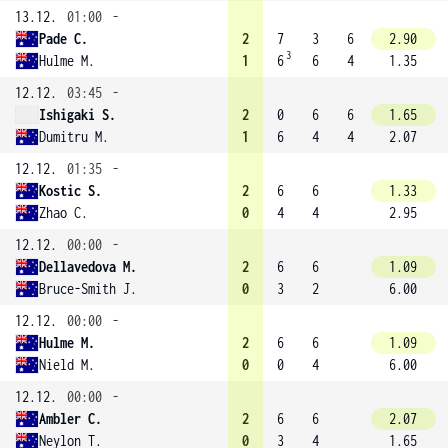
13.12.
01:00
-
Pade C.
2
7
3
6
2.90
3
Hulme M.
1
6
6
4
1.35
12.12.
03:45
-
Ishigaki S.
2
0
6
6
1.65
Dumitru M.
1
6
4
4
2.07
12.12.
01:35
-
Kostic S.
2
6
6
1.33
Zhao C.
0
4
4
2.95
12.12.
00:00
-
Dellavedova M.
2
6
6
1.09
Bruce-Smith J.
0
3
2
6.00
12.12.
00:00
-
Hulme M.
2
6
6
1.09
Nield M.
0
0
4
6.00
12.12.
00:00
-
Ambler C.
2
6
6
2.07
Neylon T.
0
3
4
1.65