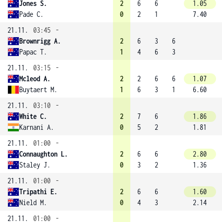
Jones S.
2
6
6
1.05
Pade C.
0
2
1
7.40
21.11.
03:45
-
Brownrigg A.
2
6
3
6
Papac T.
1
4
6
3
21.11.
03:15
-
Mcleod A.
2
2
6
6
1.07
Buytaert M.
1
6
3
1
6.60
21.11.
03:10
-
White C.
2
7
6
1.86
Karnani A.
0
5
2
1.81
21.11.
01:00
-
Connaughton L.
2
6
6
2.80
Staley J.
0
3
2
1.36
21.11.
01:00
-
Tripathi E.
2
6
6
1.60
Nield M.
0
4
3
2.14
21.11.
01:00
-