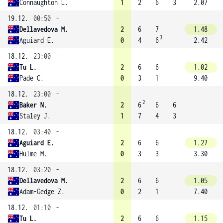
Connaughton L.
1
2
6
3
2.07
19.12.
00:50
-
Dellavedova M.
2
6
7
1.48
3
Aguiard E.
0
4
6
2.42
18.12.
23:00
-
Tu L.
2
6
6
1.02
Pade C.
0
3
1
9.40
18.12.
23:00
-
2
Baker N.
2
6
6
6
Staley J.
1
7
4
3
18.12.
03:40
-
Aguiard E.
2
6
6
1.27
Hulme M.
0
3
3
3.30
18.12.
03:20
-
Dellavedova M.
2
6
6
1.05
Adam-Gedge Z.
0
2
1
7.40
18.12.
01:10
-
Tu L.
2
6
6
1.15