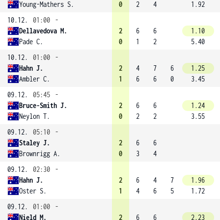
Young-Mathers S.
0
2
4
1.92
10.12.
01:00
-
Dellavedova M.
2
6
6
1.10
Pade C.
0
1
2
5.40
10.12.
01:00
-
Hahn J.
2
4
7
6
1.25
Ambler C.
1
6
6
0
3.45
09.12.
05:45
-
Bruce-Smith J.
2
6
6
1.24
Neylon T.
0
2
2
3.55
09.12.
05:10
-
Staley J.
2
6
6
Brownrigg A.
0
3
4
09.12.
02:30
-
Hahn J.
2
6
4
7
1.96
Oster S.
1
4
6
5
1.72
09.12.
01:00
-
Nield M.
2
6
6
2.23