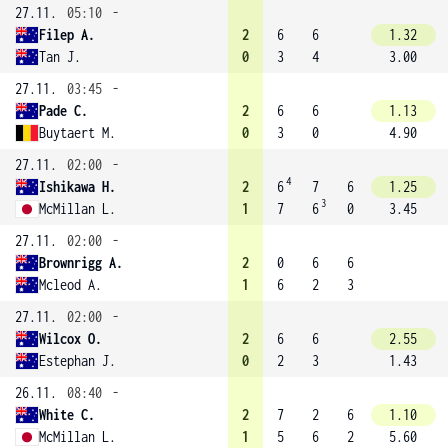
27.11.
05:10
-
Filep A.
2
6
6
1.32
Tan J.
0
3
4
3.00
27.11.
03:45
-
Pade C.
2
6
6
1.13
Buytaert M.
0
3
0
4.90
27.11.
02:00
-
4
Ishikawa H.
2
6
7
6
1.25
3
McMillan L.
1
7
6
0
3.45
27.11.
02:00
-
Brownrigg A.
2
0
6
6
Mcleod A.
1
6
2
3
27.11.
02:00
-
Wilcox O.
2
6
6
2.55
Estephan J.
0
2
3
1.43
26.11.
08:40
-
White C.
2
7
2
6
1.10
McMillan L.
1
5
6
2
5.60