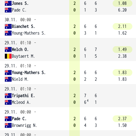
Jones S.
2
6
6
1.08
Pade C.
0
1
3
6.20
30.11.
00:00
-
Bianchet S.
2
6
6
2.11
Young-Mathers S.
0
3
1
1.62
29.11.
01:10
-
Welch O.
2
6
7
1.49
Buytaert M.
0
1
5
2.38
29.11.
01:10
-
Young-Mathers S.
2
6
6
1.83
Nield M.
0
2
2
1.83
29.11.
01:10
-
Tripathi E.
2
7
6
4
Mcleod A.
0
6
1
29.11.
00:00
-
Pade C.
2
6
6
2.37
Brownrigg N.
0
4
3
1.50
29.11.
00:00
-