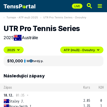
Turnaje - ATP muži 2025
UTR Pro Tennis Series - Dvouhry
UTR Pro Tennis Series
2025
Austrálie
2025
ATP (muži) - Dvouhry
$10,000
M
tvrdý p.
Následující zápasy
Zápas
Kurs
H2H
18.12.
01:35
-
2.85
0
Staley J.
1.35
1
Bruce-Smith J.