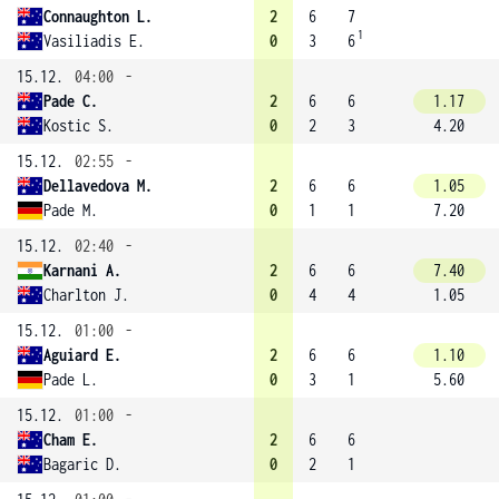
Connaughton L.
2
6
7
1
Vasiliadis E.
0
3
6
15.12.
04:00
-
Pade C.
2
6
6
1.17
Kostic S.
0
2
3
4.20
15.12.
02:55
-
Dellavedova M.
2
6
6
1.05
Pade M.
0
1
1
7.20
15.12.
02:40
-
Karnani A.
2
6
6
7.40
Charlton J.
0
4
4
1.05
15.12.
01:00
-
Aguiard E.
2
6
6
1.10
Pade L.
0
3
1
5.60
15.12.
01:00
-
Cham E.
2
6
6
Bagaric D.
0
2
1