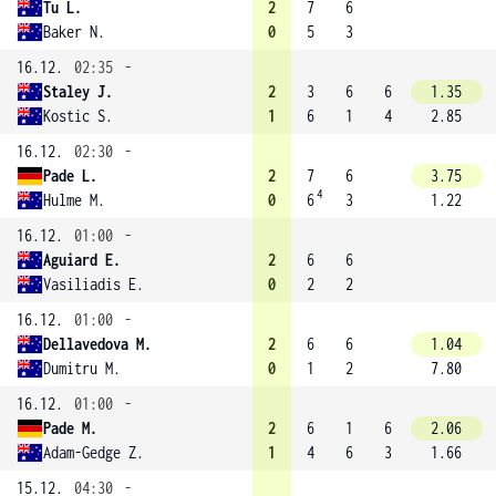
Tu L.
2
7
6
Baker N.
0
5
3
16.12.
02:35
-
Staley J.
2
3
6
6
1.35
Kostic S.
1
6
1
4
2.85
16.12.
02:30
-
Pade L.
2
7
6
3.75
4
Hulme M.
0
6
3
1.22
16.12.
01:00
-
Aguiard E.
2
6
6
Vasiliadis E.
0
2
2
16.12.
01:00
-
Dellavedova M.
2
6
6
1.04
Dumitru M.
0
1
2
7.80
16.12.
01:00
-
Pade M.
2
6
1
6
2.06
Adam-Gedge Z.
1
4
6
3
1.66
15.12.
04:30
-