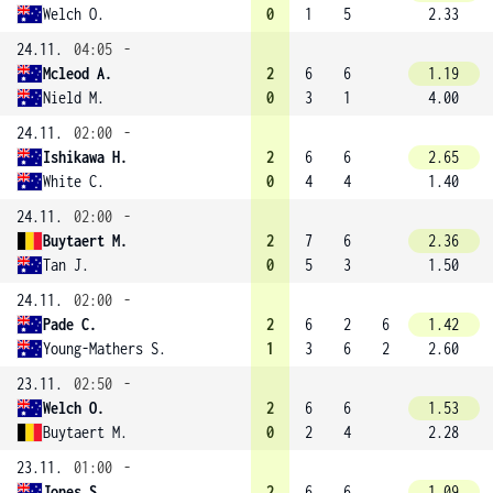
Welch O.
0
1
5
2.33
24.11.
04:05
-
Mcleod A.
2
6
6
1.19
Nield M.
0
3
1
4.00
24.11.
02:00
-
Ishikawa H.
2
6
6
2.65
White C.
0
4
4
1.40
24.11.
02:00
-
Buytaert M.
2
7
6
2.36
Tan J.
0
5
3
1.50
24.11.
02:00
-
Pade C.
2
6
2
6
1.42
Young-Mathers S.
1
3
6
2
2.60
23.11.
02:50
-
Welch O.
2
6
6
1.53
Buytaert M.
0
2
4
2.28
23.11.
01:00
-
Jones S.
2
6
6
1.09