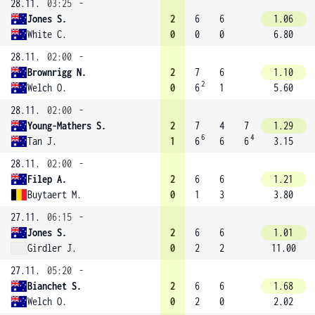
28.11.
03:25
-
Jones S.
2
6
6
1.06
White C.
0
0
0
6.80
28.11.
02:00
-
Brownrigg N.
2
7
6
1.10
2
Welch O.
0
6
1
5.60
28.11.
02:00
-
Young-Mathers S.
2
7
4
7
1.29
6
4
Tan J.
1
6
6
6
3.15
28.11.
02:00
-
Filep A.
2
6
6
1.21
Buytaert M.
0
1
3
3.80
27.11.
06:15
-
Jones S.
2
6
6
1.01
Girdler J.
0
2
2
11.00
27.11.
05:20
-
Bianchet S.
2
6
6
1.68
Welch O.
0
2
0
2.02