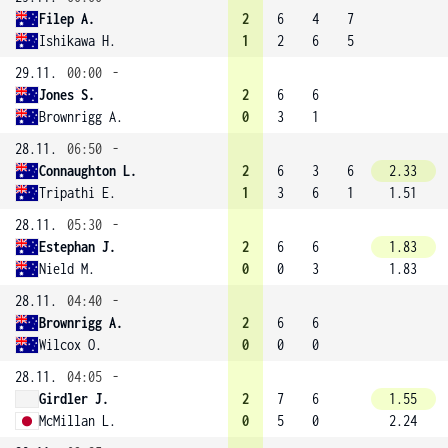
Filep A.
2
6
4
7
Ishikawa H.
1
2
6
5
29.11.
00:00
-
Jones S.
2
6
6
Brownrigg A.
0
3
1
28.11.
06:50
-
Connaughton L.
2
6
3
6
2.33
Tripathi E.
1
3
6
1
1.51
28.11.
05:30
-
Estephan J.
2
6
6
1.83
Nield M.
0
0
3
1.83
28.11.
04:40
-
Brownrigg A.
2
6
6
Wilcox O.
0
0
0
28.11.
04:05
-
Girdler J.
2
7
6
1.55
McMillan L.
0
5
0
2.24