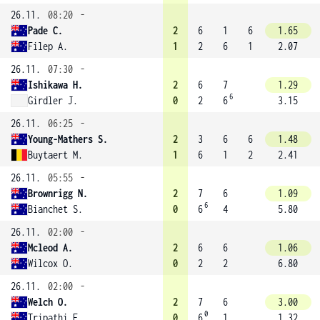
26.11.
08:20
-
Pade C.
2
6
1
6
1.65
Filep A.
1
2
6
1
2.07
26.11.
07:30
-
Ishikawa H.
2
6
7
1.29
6
Girdler J.
0
2
6
3.15
26.11.
06:25
-
Young-Mathers S.
2
3
6
6
1.48
Buytaert M.
1
6
1
2
2.41
26.11.
05:55
-
Brownrigg N.
2
7
6
1.09
6
Bianchet S.
0
6
4
5.80
26.11.
02:00
-
Mcleod A.
2
6
6
1.06
Wilcox O.
0
2
2
6.80
26.11.
02:00
-
Welch O.
2
7
6
3.00
0
Tripathi E.
0
6
1
1.32