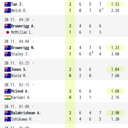
Tan J.
2
6
5
7
1.53
3
Welch O.
1
0
7
6
2.29
20.11.
04:20
-
Brownrigg A.
2
4
6
6
McMillan L.
1
6
1
3
20.11.
04:00
-
Brownrigg N.
2
4
7
6
1.23
4
Staley J.
1
6
6
4
3.60
20.11.
03:25
-
Jones S.
2
6
6
1.04
Nield M.
0
2
0
7.60
20.11.
02:15
-
Mcleod A.
2
6
6
1.60
Karnani A.
0
3
1
2.16
20.11.
01:00
-
Balakrishnan A.
2
6
4
7
3.90
Ishikawa H.
1
4
6
5
1.20