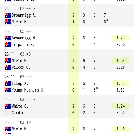
26.11.
02:00
-
Brownrigg A.
2
3
6
7
4
Nield M.
1
6
3
6
25.11.
05:00
-
Brownrigg N.
2
6
6
1.23
Tripathi E.
0
1
4
3.60
25.11.
03:45
-
Nield M.
2
6
7
1.54
Wilcox O.
0
4
5
2.28
25.11.
03:30
-
Filep A.
2
6
7
1.83
9
Young-Mathers S.
0
1
6
1.83
25.11.
03:25
-
White C.
2
6
6
1.24
Girdler J.
0
2
0
3.55
25.11.
03:10
-
Nield M.
2
6
7
1.36