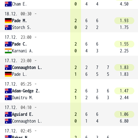
Cham E.
0
4
4
4.50
18.12.
00:30
-
Pade M.
2
6
6
1.93
Storch S.
0
2
2
1.75
17.12.
23:00
-
Pade C.
2
6
6
1.55
Karnani A.
0
4
3
2.25
17.12.
23:00
-
Connaughton L.
2
2
7
7
1.83
Pade L.
1
6
5
5
1.83
17.12.
05:25
-
Adam-Gedge Z.
2
6
3
6
1.47
Dumitru M.
1
2
6
3
2.44
17.12.
04:10
-
Aguiard E.
2
6
6
1.06
Connaughton L.
0
1
4
6.80
17.12.
02:45
-
Baker N.
2
6
3
6