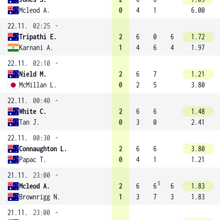
Mcleod A.
0
4
1
6.00
22.11.
02:25
-
Tripathi E.
2
6
0
6
1.72
Karnani A.
1
4
6
4
1.97
22.11.
02:10
-
Nield M.
2
6
7
1.21
McMillan L.
0
2
5
3.80
22.11.
00:40
-
White C.
2
6
6
1.48
Tan J.
0
3
0
2.41
22.11.
00:30
-
Connaughton L.
2
6
6
3.80
Papac T.
0
4
1
1.21
21.11.
23:00
-
5
Mcleod A.
2
6
6
6
1.83
Brownrigg N.
1
3
7
3
1.83
21.11.
23:00
-