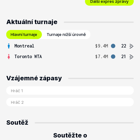
Další expres zprávy
Aktuální turnaje
Hlavní turnaje
Turnaje nižší úrovně
Montreal
$9.4M
22
Toronto WTA
$7.4M
21
Vzájemné zápasy
Soutěž
Soutěžte o