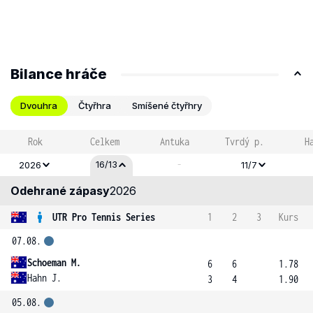
Bilance hráče
Dvouhra
Čtyřhra
Smíšené čtyřhry
Rok
Celkem
Antuka
Tvrdý p.
H
-
16/13
2026
11/7
Odehrané zápasy
2026
UTR Pro Tennis Series
1
2
3
Kurs
07.08.
Schoeman M.
6
6
1.78
Hahn J.
3
4
1.90
05.08.