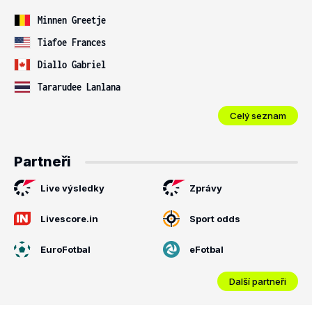
Minnen Greetje
Tiafoe Frances
Diallo Gabriel
Tararudee Lanlana
Celý seznam
Partneři
Live výsledky
Zprávy
Livescore.in
Sport odds
EuroFotbal
eFotbal
Další partneři