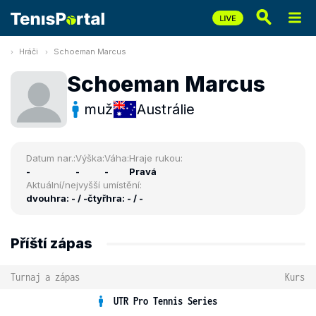
Hráči
Schoeman Marcus
Schoeman Marcus
muž
Austrálie
Datum nar.:
Výška:
Váha:
Hraje rukou:
-
-
-
Pravá
Aktuální/nejvyšší umístění:
dvouhra: - / -
čtyřhra: - / -
Příští zápas
Turnaj a zápas
Kurs
UTR Pro Tennis Series