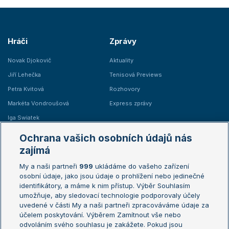
Hráči
Zprávy
Novak Djokovič
Aktuality
Jiří Lehečka
Tenisová Previews
Petra Kvitová
Rozhovory
Markéta Vondroušová
Express zprávy
Iga Swiatek
Marie Bouzková
Ochrana vašich osobních údajů nás
Žebříčky
Kalendář turnajů
zajímá
My a naši partneři
999
ukládáme do vašeho zařízení
Žebříček ATP (muži)
Australian Open
osobní údaje, jako jsou údaje o prohlížení nebo jedinečné
Žebříček WTA (ženy)
French Open
identifikátory, a máme k nim přístup. Výběr Souhlasím
umožňuje, aby sledovací technologie podporovaly účely
Sázkařský žebříček
Wimbledon
uvedené v části My a naši partneři zpracováváme údaje za
US Open
účelem poskytování. Výběrem Zamítnout vše nebo
odvoláním svého souhlasu je zakážete. Pokud jsou
Turnaj mistrů