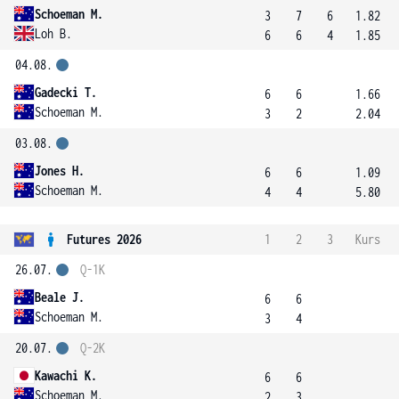
Schoeman M.
3
7
6
1.82
Loh B.
6
6
4
1.85
04.08.
Gadecki T.
6
6
1.66
Schoeman M.
3
2
2.04
03.08.
Jones H.
6
6
1.09
Schoeman M.
4
4
5.80
Futures 2026
1
2
3
Kurs
26.07.
Q-1K
Beale J.
6
6
Schoeman M.
3
4
20.07.
Q-2K
Kawachi K.
6
6
Schoeman M.
2
3