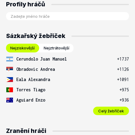
Profily hráčů
Sázkařský žebříček
Nejziskovější
Nejztrátovější
Cerundolo Juan Manuel
+1737
Obradovic Andrea
+1126
Eala Alexandra
+1091
Torres Tiago
+975
Aguiard Enzo
+936
Celý žebříček
Zranění hráči