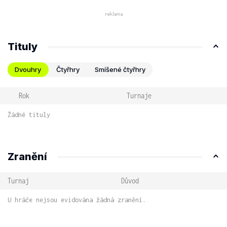
Tituly
Dvouhry
Čtyřhry
Smíšené čtyřhry
Rok
Turnaje
Žádné tituly
Zranění
Turnaj
Důvod
U hráče nejsou evidována žádná zranění.