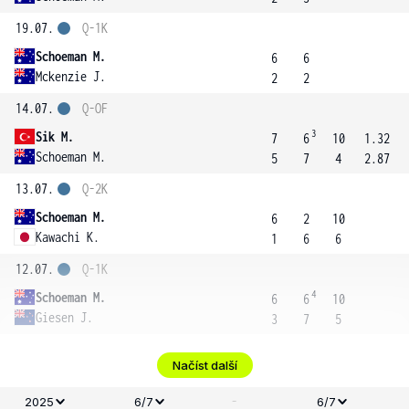
19.07.
Q-1K
Schoeman M.
6
6
Mckenzie J.
2
2
14.07.
Q-OF
3
Sik M.
7
6
10
1.32
Schoeman M.
5
7
4
2.87
13.07.
Q-2K
Schoeman M.
6
2
10
Kawachi K.
1
6
6
12.07.
Q-1K
4
Schoeman M.
6
6
10
Giesen J.
3
7
5
Načíst další
-
2025
6/7
6/7