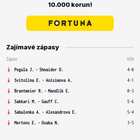
10.000 korun!
Zajímavé zápasy
Zápas
H2H
Pegula J.
-
Shnaider D.
4-0
Svitolina E.
-
Anisimova A.
4-1
Brantmeier R.
-
Mandlik E.
0-3
Sakkari M.
-
Gauff C.
5-6
Sabalenka A.
-
Alexandrova E.
5-4
Mertens E.
-
Osaka N.
3-5