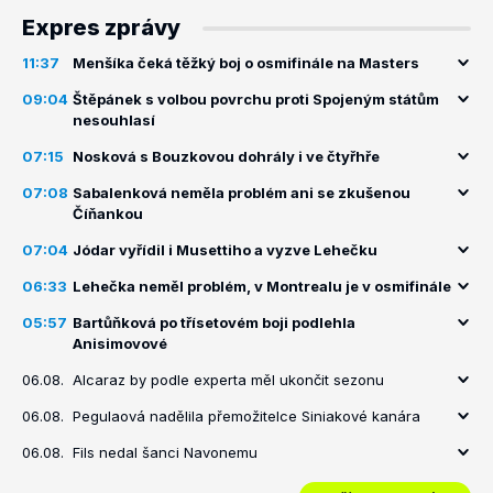
Expres zprávy
11:37
Menšíka čeká těžký boj o osmifinále na Masters
09:04
Štěpánek s volbou povrchu proti Spojeným státům
nesouhlasí
07:15
Nosková s Bouzkovou dohrály i ve čtyřhře
07:08
Sabalenková neměla problém ani se zkušenou
Číňankou
07:04
Jódar vyřídil i Musettiho a vyzve Lehečku
06:33
Lehečka neměl problém, v Montrealu je v osmifinále
05:57
Bartůňková po třísetovém boji podlehla
Anisimovové
06.08.
Alcaraz by podle experta měl ukončit sezonu
06.08.
Pegulaová nadělila přemožitelce Siniakové kanára
06.08.
Fils nedal šanci Navonemu