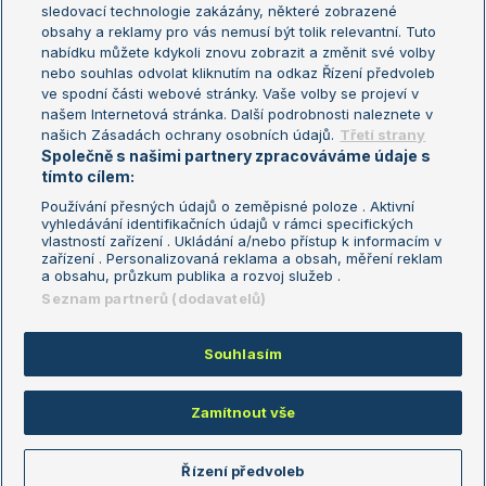
sledovací technologie zakázány, některé zobrazené
Turnaj mistryň
obsahy a reklamy pro vás nemusí být tolik relevantní. Tuto
Aktualní trendy
nabídku můžete kdykoli znovu zobrazit a změnit své volby
nebo souhlas odvolat kliknutím na odkaz Řízení předvoleb
ve spodní části webové stránky. Vaše volby se projeví v
Fotbalové přestupy
našem Internetová stránka. Další podrobnosti naleznete v
Livesport Daily
našich Zásadách ochrany osobních údajů.
Třetí strany
Společně s našimi partnery zpracováváme údaje s
LS Prague Open
tímto cílem:
Používání přesných údajů o zeměpisné poloze . Aktivní
vyhledávání identifikačních údajů v rámci specifických
vlastností zařízení . Ukládání a/nebo přístup k informacím v
Podmínky užití
Nastavení soukromí
zařízení . Personalizovaná reklama a obsah, měření reklam
GDPR a žurnalistika
Reklama
a obsahu, průzkum publika a rozvoj služeb .
Informace o zpracování osobních
Kontakt
Seznam partnerů (dodavatelů)
údajů
Tiráž
Souhlasím
Copyright © 2008-2026 TenisPortal.cz. Využíváme zpravodajství ČTK.
Zamítnout vše
Řízení předvoleb