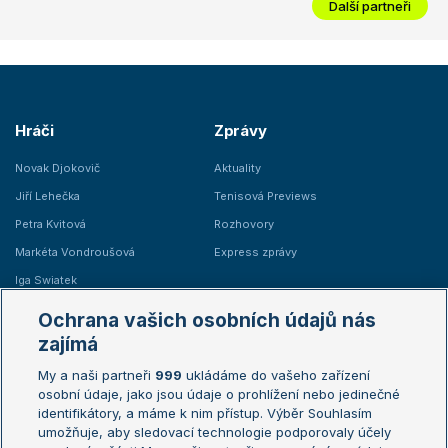
Další partneři
Hráči
Zprávy
Novak Djokovič
Aktuality
Jiří Lehečka
Tenisová Previews
Petra Kvitová
Rozhovory
Markéta Vondroušová
Express zprávy
Iga Swiatek
Marie Bouzková
Ochrana vašich osobních údajů nás
Žebříčky
Kalendář turnajů
zajímá
My a naši partneři
999
ukládáme do vašeho zařízení
Žebříček ATP (muži)
Australian Open
osobní údaje, jako jsou údaje o prohlížení nebo jedinečné
Žebříček WTA (ženy)
French Open
identifikátory, a máme k nim přístup. Výběr Souhlasím
umožňuje, aby sledovací technologie podporovaly účely
Sázkařský žebříček
Wimbledon