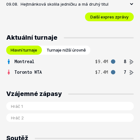
09.08.
Hejtmánková skolila jedničku a má druhý titul
Další expres zprávy
Aktuální turnaje
Hlavní turnaje
Turnaje nižší úrovně
Montreal
$9.4M
8
Toronto WTA
$7.4M
7
Vzájemné zápasy
Soutěž