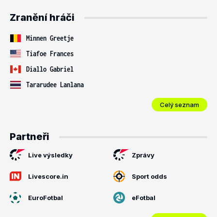
Zranění hráči
Minnen Greetje
Tiafoe Frances
Diallo Gabriel
Tararudee Lanlana
Celý seznam
Partneři
Live výsledky
Zprávy
Livescore.in
Sport odds
EuroFotbal
eFotbal