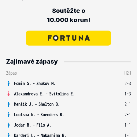
Soutěžte o
10.000 korun!
Zajímavé zápasy
Zápas
H2H
Fomin S.
-
Zhukov M.
2-3
Alexandrova E.
-
Svitolina E.
1-3
Menšík J.
-
Shelton B.
2-1
Lootsma N.
-
Koenders R.
2-1
Jodar R.
-
Fils A.
1-1
Darderi L.
-
Nakashima B.
1-1