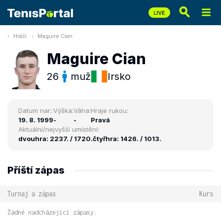
Hráči
Maguire Cian
Maguire Cian
26
muž
Irsko
Datum nar.:
Výška:
Váha:
Hraje rukou:
19. 8. 1999
-
-
Pravá
Aktuální/nejvyšší umístění:
dvouhra: 2237. / 1720.
čtyřhra: 1426. / 1013.
Příští zápas
Turnaj a zápas
Kurs
Žádné nadcházející zápasy.