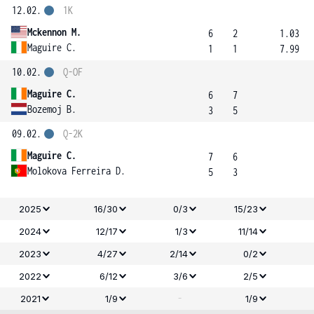
12.02.
1K
Mckennon M.
6
2
1.03
Maguire C.
1
1
7.99
10.02.
Q-OF
Maguire C.
6
7
Bozemoj B.
3
5
09.02.
Q-2K
Maguire C.
7
6
Molokova Ferreira D.
5
3
2025
16/30
0/3
15/23
2024
12/17
1/3
11/14
2023
4/27
2/14
0/2
2022
6/12
3/6
2/5
-
2021
1/9
1/9