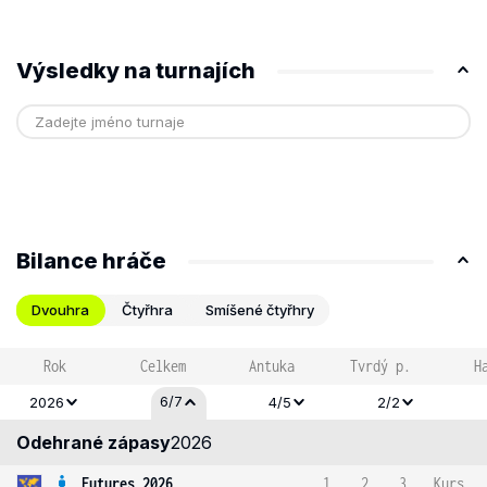
Výsledky na turnajích
Bilance hráče
Dvouhra
Čtyřhra
Smíšené čtyřhry
Rok
Celkem
Antuka
Tvrdý p.
H
6/7
2026
4/5
2/2
Odehrané zápasy
2026
Futures 2026
1
2
3
Kurs