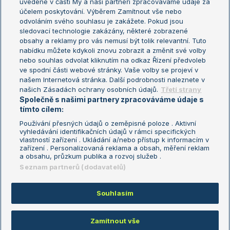
uvedené v části My a naši partneři zpracováváme údaje za
US Open
účelem poskytování. Výběrem Zamítnout vše nebo
odvoláním svého souhlasu je zakážete. Pokud jsou
Turnaj mistrů
sledovací technologie zakázány, některé zobrazené
Turnaj mistryň
obsahy a reklamy pro vás nemusí být tolik relevantní. Tuto
Aktualní trendy
nabídku můžete kdykoli znovu zobrazit a změnit své volby
nebo souhlas odvolat kliknutím na odkaz Řízení předvoleb
ve spodní části webové stránky. Vaše volby se projeví v
Fotbalové přestupy
našem Internetová stránka. Další podrobnosti naleznete v
Livesport Daily
našich Zásadách ochrany osobních údajů.
Třetí strany
Společně s našimi partnery zpracováváme údaje s
LS Prague Open
tímto cílem:
Používání přesných údajů o zeměpisné poloze . Aktivní
vyhledávání identifikačních údajů v rámci specifických
vlastností zařízení . Ukládání a/nebo přístup k informacím v
Podmínky užití
Nastavení soukromí
zařízení . Personalizovaná reklama a obsah, měření reklam
GDPR a žurnalistika
Reklama
a obsahu, průzkum publika a rozvoj služeb .
Informace o zpracování osobních
Kontakt
Seznam partnerů (dodavatelů)
údajů
Tiráž
Souhlasím
Copyright © 2008-2026 TenisPortal.cz. Využíváme zpravodajství ČTK.
Zamítnout vše