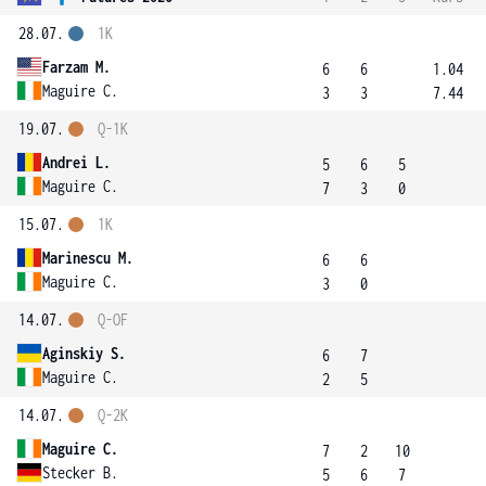
28.07.
1K
Farzam M.
6
6
1.04
Maguire C.
3
3
7.44
19.07.
Q-1K
Andrei L.
5
6
5
Maguire C.
7
3
0
15.07.
1K
Marinescu M.
6
6
Maguire C.
3
0
14.07.
Q-OF
Aginskiy S.
6
7
Maguire C.
2
5
14.07.
Q-2K
Maguire C.
7
2
10
Stecker B.
5
6
7