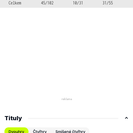
Celkem
45/102
10/31
31/55
Tituly
Dvouhry
Čtyřhry
Smíšené čtyřhry