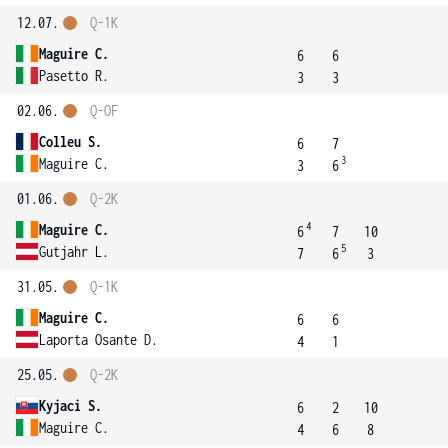
12.07.
Q-1K
Maguire C.
6
6
Pasetto R.
3
3
02.06.
Q-OF
Colleu S.
6
7
3
Maguire C.
3
6
01.06.
Q-2K
4
Maguire C.
6
7
10
5
Gutjahr L.
7
6
3
31.05.
Q-1K
Maguire C.
6
6
Laporta Osante D.
4
1
25.05.
Q-2K
Kyjaci S.
6
2
10
Maguire C.
4
6
8