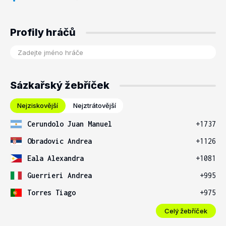
Profily hráčů
Sázkařský žebříček
Nejziskovější
Nejztrátovější
Cerundolo Juan Manuel
+1737
Obradovic Andrea
+1126
Eala Alexandra
+1081
Guerrieri Andrea
+995
Torres Tiago
+975
Celý žebříček