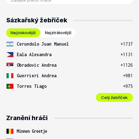
Sázkařský žebříček
Nejziskovější
Nejztrátovější
Cerundolo Juan Manuel
+1737
Eala Alexandra
+1131
Obradovic Andrea
+1126
Guerrieri Andrea
+981
Torres Tiago
+975
Celý žebříček
Zranění hráči
Minnen Greetje