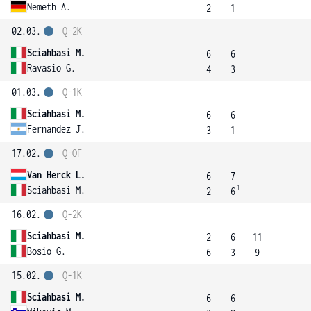
Nemeth A.
2
1
02.03.
Q-2K
Sciahbasi M.
6
6
Ravasio G.
4
3
01.03.
Q-1K
Sciahbasi M.
6
6
Fernandez J.
3
1
17.02.
Q-OF
Van Herck L.
6
7
1
Sciahbasi M.
2
6
16.02.
Q-2K
Sciahbasi M.
2
6
11
Bosio G.
6
3
9
15.02.
Q-1K
Sciahbasi M.
6
6