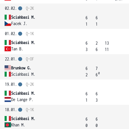
02.02.
Q-2K
Sciahbasi M.
6
6
Facek J.
1
1
01.02.
Q-1K
Sciahbasi M.
6
2
13
Tan B.
3
6
11
22.01.
Q-OF
Brunkow G.
6
7
0
Sciahbasi M.
2
6
19.01.
Q-2K
Sciahbasi M.
6
6
De Lange P.
1
3
18.01.
Q-1K
Sciahbasi M.
6
6
Khan M.
0
0