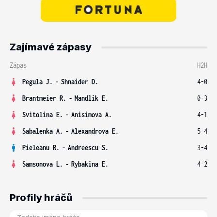
Zajímavé zápasy
Zápas
H2H
Pegula J.
-
Shnaider D.
4-0
Brantmeier R.
-
Mandlik E.
0-3
Svitolina E.
-
Anisimova A.
4-1
Sabalenka A.
-
Alexandrova E.
5-4
Pieleanu R.
-
Andreescu S.
3-4
Samsonova L.
-
Rybakina E.
4-2
Profily hráčů