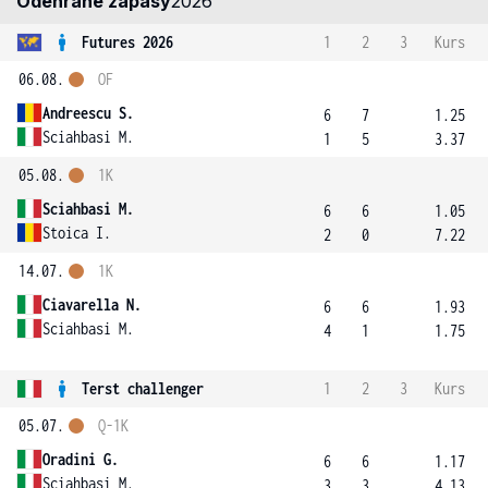
Odehrané zápasy
2026
Futures 2026
1
2
3
Kurs
06.08.
OF
Andreescu S.
6
7
1.25
Sciahbasi M.
1
5
3.37
05.08.
1K
Sciahbasi M.
6
6
1.05
Stoica I.
2
0
7.22
14.07.
1K
Ciavarella N.
6
6
1.93
Sciahbasi M.
4
1
1.75
Terst challenger
1
2
3
Kurs
05.07.
Q-1K
Oradini G.
6
6
1.17
Sciahbasi M.
3
3
4.13