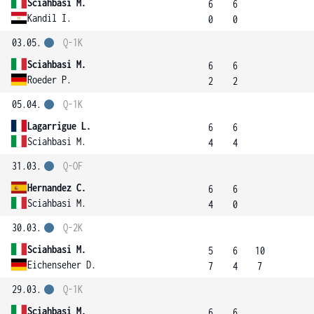
Sciahbasi M.
6
6
Kandil I.
0
0
03.05.
Q-1K
Sciahbasi M.
6
6
Roeder P.
2
2
05.04.
Q-1K
Lagarrigue L.
6
6
Sciahbasi M.
4
4
31.03.
Q-OF
Hernandez C.
6
6
Sciahbasi M.
4
0
30.03.
Q-2K
Sciahbasi M.
5
6
10
Eichenseher D.
7
4
7
29.03.
Q-1K
Sciahbasi M.
6
6