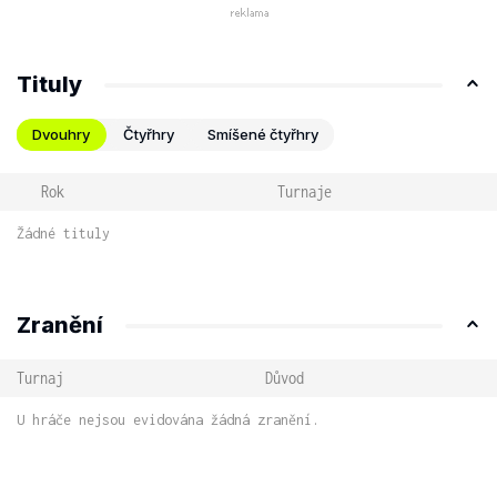
Tituly
Dvouhry
Čtyřhry
Smíšené čtyřhry
Rok
Turnaje
Žádné tituly
Zranění
Turnaj
Důvod
U hráče nejsou evidována žádná zranění.