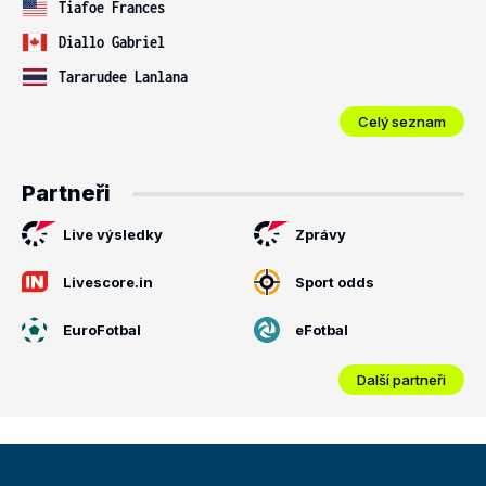
Tiafoe Frances
Diallo Gabriel
Tararudee Lanlana
Celý seznam
Partneři
Live výsledky
Zprávy
Livescore.in
Sport odds
EuroFotbal
eFotbal
Další partneři