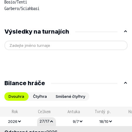
Bosio
/
Tenti
Garbero
/
Sciahbasi
Výsledky na turnajích
Bilance hráče
Dvouhra
Čtyřhra
Smíšené čtyřhry
Rok
Celkem
Antuka
Tvrdý p.
H
27/17
2026
9/7
18/10