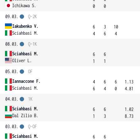
Ichikawa S.
0
0
09.03.
Q-2K
Iakubenko V.
6
3
10
Sciahbasi M.
4
6
4
08.03.
Q-1K
Sciahbasi M.
6
6
Oliver L.
1
1
05.03.
OF
Iannaccone F.
4
6
6
1.13
Sciahbasi M.
6
4
0
4.81
04.03.
1K
Sciahbasi M.
6
6
1.02
Dal Zilio B.
1
3
8.73
03.03.
Q-OF
Sciahbasi M.
6
6