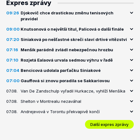
Expres zprávy
09:26
Djokovič chce drastickou změnu tenisových
pravidel
09:00
Knutsonová o největší titul, Palicová o další finále
07:20
Siniaková po nešťastné skreči slaví drtivé vítězství
07:16
Menšík parádně zvládl nebezpečnou hrozbu
07:10
Rozjetá Ealaová urvala sedmou výhru v řadě
07:04
Bencicová udolala parťačku Siniakové
07:00
Gauffová si znovu poradila se Sakkariovou
07.08.
Van De Zandschulp vyřadil Hurkacze, vyhlíží Menšíka
07.08.
Shelton v Montrealu nezaváhal
07.08.
Andrejevová v Torontu překvapivě končí
Další expres zprávy