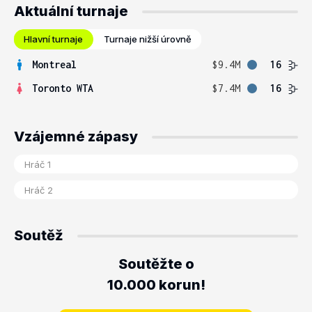
Aktuální turnaje
Hlavní turnaje
Turnaje nižší úrovně
Montreal
$9.4M
16
Toronto WTA
$7.4M
16
Vzájemné zápasy
Soutěž
Soutěžte o
10.000 korun!