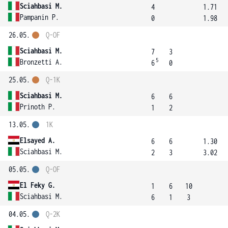
Sciahbasi M.
4
1.71
Pampanin P.
0
1.98
26.05.
Q-OF
Sciahbasi M.
7
3
5
Bronzetti A.
6
0
25.05.
Q-1K
Sciahbasi M.
6
6
Prinoth P.
1
2
13.05.
1K
Elsayed A.
6
6
1.30
Sciahbasi M.
2
3
3.02
05.05.
Q-OF
El Feky G.
1
6
10
Sciahbasi M.
6
1
3
04.05.
Q-2K