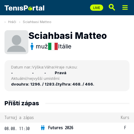
Hráči
Sciahbasi Matteo
Sciahbasi Matteo
muž
Itálie
Datum nar.:
Výška:
Váha:
Hraje rukou:
-
-
-
Pravá
Aktuální/nejvyšší umístění:
dvouhra: 1296. / 1283.
čtyřhra: 468. / 466.
Příští zápas
Turnaj a zápas
Kurs
Futures 2026
F
08.08. 11:30