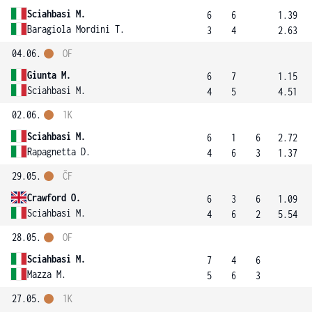
Sciahbasi M.
6
6
1.39
Baragiola Mordini T.
3
4
2.63
04.06.
OF
Giunta M.
6
7
1.15
Sciahbasi M.
4
5
4.51
02.06.
1K
Sciahbasi M.
6
1
6
2.72
Rapagnetta D.
4
6
3
1.37
29.05.
ČF
Crawford O.
6
3
6
1.09
Sciahbasi M.
4
6
2
5.54
28.05.
OF
Sciahbasi M.
7
4
6
Mazza M.
5
6
3
27.05.
1K