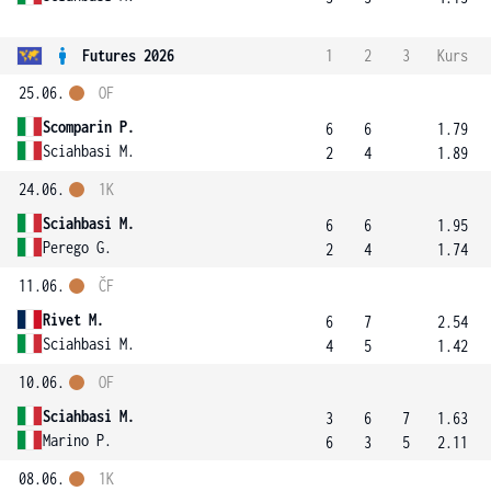
Futures 2026
1
2
3
Kurs
25.06.
OF
Scomparin P.
6
6
1.79
Sciahbasi M.
2
4
1.89
24.06.
1K
Sciahbasi M.
6
6
1.95
Perego G.
2
4
1.74
11.06.
ČF
Rivet M.
6
7
2.54
Sciahbasi M.
4
5
1.42
10.06.
OF
Sciahbasi M.
3
6
7
1.63
Marino P.
6
3
5
2.11
08.06.
1K