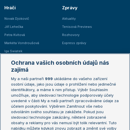
Hráči
Zprávy
Novak Djokovič
Aktuality
Jiří Lehečka
Tenisová Previews
Petra Kvitová
Rozhovory
Markéta Vondroušová
Express zprávy
Iga Swiatek
Marie Bouzková
Ochrana vašich osobních údajů nás
Žebříčky
Kalendář turnajů
zajímá
My a naši partneři
999
ukládáme do vašeho zařízení
Žebříček ATP (muži)
Australian Open
osobní údaje, jako jsou údaje o prohlížení nebo jedinečné
Žebříček WTA (ženy)
French Open
identifikátory, a máme k nim přístup. Výběr Souhlasím
umožňuje, aby sledovací technologie podporovaly účely
Sázkařský žebříček
Wimbledon
uvedené v části My a naši partneři zpracováváme údaje za
US Open
účelem poskytování. Výběrem Zamítnout vše nebo
odvoláním svého souhlasu je zakážete. Pokud jsou
Turnaj mistrů
sledovací technologie zakázány, některé zobrazené
Turnaj mistryň
obsahy a reklamy pro vás nemusí být tolik relevantní. Tuto
Aktualní trendy
nabídku můžete kdykoli znovu zobrazit a změnit své volby