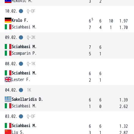
Mikovic M.
3
2
10.02.
Q-OF
5
Krolo F.
6
6
10
1.97
Sciahbasi M.
7
4
1
1.70
09.02.
Q-2K
Sciahbasi M.
7
6
Scomparin P.
5
1
08.02.
Q-1K
Sciahbasi M.
6
6
Lester F.
2
1
04.02.
1K
Sakellaridis D.
6
6
1.39
Sciahbasi M.
1
0
2.62
03.02.
Q-OF
Sciahbasi M.
6
6
1.32
Liu S.
3
1
2.87