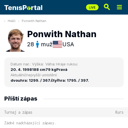
Hráči
Ponwith Nathan
Ponwith Nathan
28
muž
USA
Datum nar.:
Výška:
Váha:
Hraje rukou:
20. 4. 1998
188 cm
79 kg
Pravá
Aktuální/nejvyšší umístění:
dvouhra: 1299. / 367.
čtyřhra: 1795. / 397.
Příští zápas
Turnaj a zápas
Kurs
Žádné nadcházející zápasy.