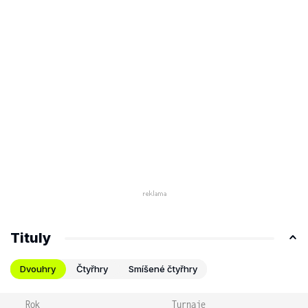
Tituly
Dvouhry
Čtyřhry
Smíšené čtyřhry
Rok
Turnaje