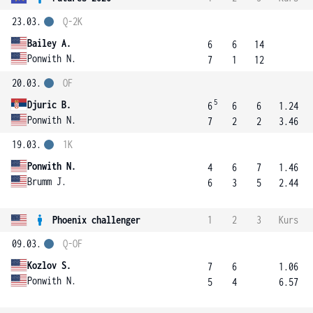
23.03.
Q-2K
Bailey A.
6
6
14
Ponwith N.
7
1
12
20.03.
OF
5
Djuric B.
6
6
6
1.24
Ponwith N.
7
2
2
3.46
19.03.
1K
Ponwith N.
4
6
7
1.46
Brumm J.
6
3
5
2.44
Phoenix challenger
1
2
3
Kurs
09.03.
Q-OF
Kozlov S.
7
6
1.06
Ponwith N.
5
4
6.57