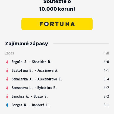
Soutěžte o
10.000 korun!
Zajímavé zápasy
Zápas
H2H
Pegula J.
-
Shnaider D.
4-0
Svitolina E.
-
Anisimova A.
4-1
Sabalenka A.
-
Alexandrova E.
5-4
Samsonova L.
-
Rybakina E.
4-2
Sanchez A.
-
Bosio V.
3-2
Borges N.
-
Darderi L.
3-1