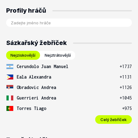
Profily hráčů
Sázkařský žebříček
Nejziskovější
Nejztrátovější
Cerundolo Juan Manuel
+1737
Eala Alexandra
+1131
Obradovic Andrea
+1126
Guerrieri Andrea
+1045
Torres Tiago
+975
Celý žebříček