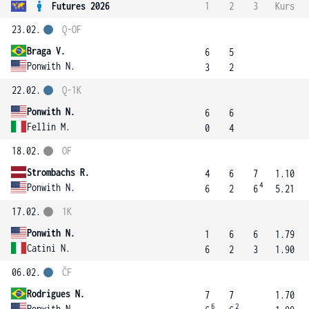
Futures 2026
1
2
3
Kurs
23.02.
Q-OF
Braga V.
6
5
Ponwith N.
3
2
22.02.
Q-1K
Ponwith N.
6
6
Fellin M.
0
4
18.02.
OF
Strombachs R.
4
6
7
1.10
4
Ponwith N.
6
2
6
5.21
17.02.
1K
Ponwith N.
1
6
6
1.79
Catini N.
6
2
3
1.90
06.02.
ČF
Rodrigues N.
7
7
1.70
6
2
Ponwith N.