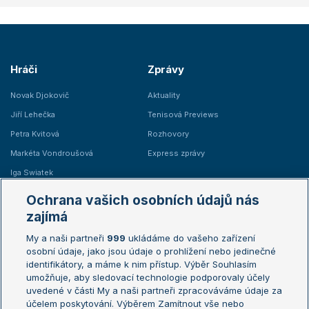
Hráči
Zprávy
Novak Djokovič
Aktuality
Jiří Lehečka
Tenisová Previews
Petra Kvitová
Rozhovory
Markéta Vondroušová
Express zprávy
Iga Swiatek
Marie Bouzková
Ochrana vašich osobních údajů nás
Žebříčky
Kalendář turnajů
zajímá
My a naši partneři
999
ukládáme do vašeho zařízení
Žebříček ATP (muži)
Australian Open
osobní údaje, jako jsou údaje o prohlížení nebo jedinečné
Žebříček WTA (ženy)
French Open
identifikátory, a máme k nim přístup. Výběr Souhlasím
umožňuje, aby sledovací technologie podporovaly účely
Sázkařský žebříček
Wimbledon
uvedené v části My a naši partneři zpracováváme údaje za
US Open
účelem poskytování. Výběrem Zamítnout vše nebo