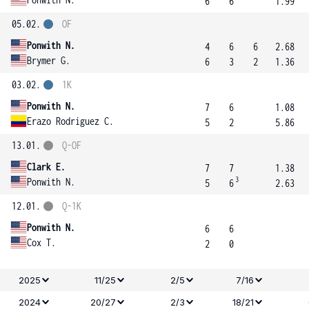
6
6
1.99
05.02.
OF
Ponwith N.
4
6
6
2.68
Brymer G.
6
3
2
1.36
03.02.
1K
Ponwith N.
7
6
1.08
Erazo Rodriguez C.
5
2
5.86
13.01.
Q-OF
Clark E.
7
7
1.38
3
Ponwith N.
5
6
2.63
12.01.
Q-1K
Ponwith N.
6
6
Cox T.
2
0
2025
11/25
2/5
7/16
2024
20/27
2/3
18/21