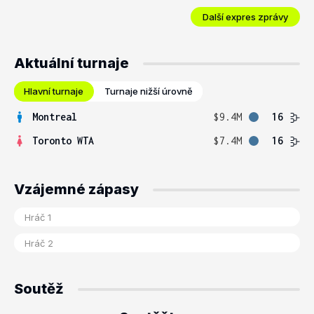
Další expres zprávy
Aktuální turnaje
Hlavní turnaje
Turnaje nižší úrovně
Montreal
$9.4M
16
Toronto WTA
$7.4M
16
Vzájemné zápasy
Soutěž