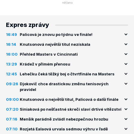
Expres zprávy
16:49
Palicová je znovu po týdnu ve finále!
16:14
Knutsonová největší titul nezískala
16:00
Přehled Masters v Cincinnati
13:29
Krádež v přímém přenosu
12:45
Lehečku čeká těžký boj o čtvrtfinále na Masters
09:26
Djokovič chce drastickou změnu tenisových
pravidel
09:00
Knutsonová o největší titul, Palicová o další finále
07:20
Siniaková po nešťastné skreči slaví drtivé vítězství
07:16
Menšík parádně zvládl nebezpečnou hrozbu
07:10
Rozjetá Ealaová urvala sedmou výhru v řadě