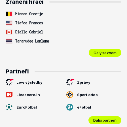
Zranění hráči
Minnen Greetje
Tiafoe Frances
Diallo Gabriel
Tararudee Lanlana
Celý seznam
Partneři
Live výsledky
Zprávy
Livescore.in
Sport odds
EuroFotbal
eFotbal
Další partneři