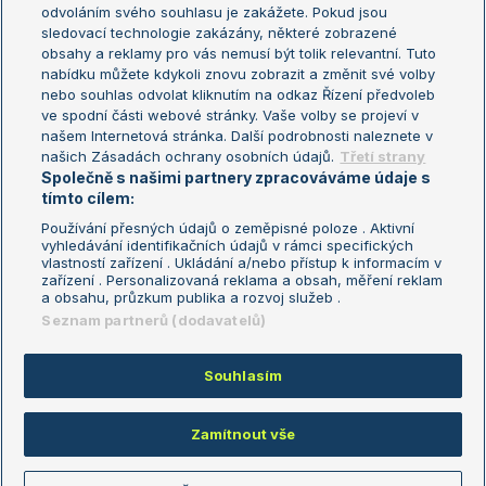
odvoláním svého souhlasu je zakážete. Pokud jsou
Turnaj mistrů
sledovací technologie zakázány, některé zobrazené
Turnaj mistryň
obsahy a reklamy pro vás nemusí být tolik relevantní. Tuto
Aktualní trendy
nabídku můžete kdykoli znovu zobrazit a změnit své volby
nebo souhlas odvolat kliknutím na odkaz Řízení předvoleb
ve spodní části webové stránky. Vaše volby se projeví v
Fotbalové přestupy
našem Internetová stránka. Další podrobnosti naleznete v
Livesport Daily
našich Zásadách ochrany osobních údajů.
Třetí strany
Společně s našimi partnery zpracováváme údaje s
LS Prague Open
tímto cílem:
Používání přesných údajů o zeměpisné poloze . Aktivní
vyhledávání identifikačních údajů v rámci specifických
vlastností zařízení . Ukládání a/nebo přístup k informacím v
Podmínky užití
Nastavení soukromí
zařízení . Personalizovaná reklama a obsah, měření reklam
GDPR a žurnalistika
Reklama
a obsahu, průzkum publika a rozvoj služeb .
Informace o zpracování osobních
Kontakt
Seznam partnerů (dodavatelů)
údajů
Tiráž
Souhlasím
Copyright © 2008-2026 TenisPortal.cz. Využíváme zpravodajství ČTK.
Zamítnout vše