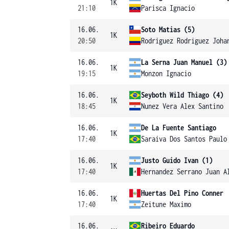
1K
21:10
Parisca Ignacio
16.06.
Soto Matias (5)
1K
20:50
Rodriguez Rodriguez Joha
16.06.
La Serna Juan Manuel (3)
1K
19:15
Monzon Ignacio
16.06.
Seyboth Wild Thiago (4)
1K
18:45
Nunez Vera Alex Santino
16.06.
De La Fuente Santiago
1K
17:40
Saraiva Dos Santos Paulo
16.06.
Justo Guido Ivan (1)
1K
17:40
Hernandez Serrano Juan A
16.06.
Huertas Del Pino Conner
1K
17:40
Zeitune Maximo
16.06.
Ribeiro Eduardo