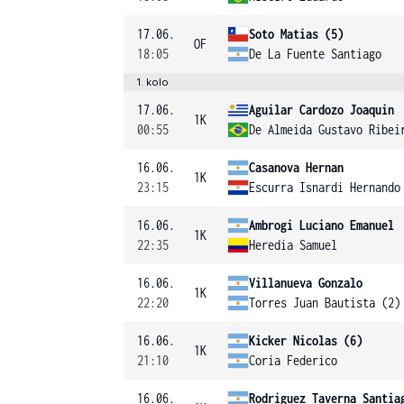
17.06.
Soto Matias (5)
OF
18:05
De La Fuente Santiago
1. kolo
17.06.
Aguilar Cardozo Joaquin
1K
00:55
De Almeida Gustavo Ribei
16.06.
Casanova Hernan
1K
23:15
Escurra Isnardi Hernando
16.06.
Ambrogi Luciano Emanuel
1K
22:35
Heredia Samuel
16.06.
Villanueva Gonzalo
1K
22:20
Torres Juan Bautista (2)
16.06.
Kicker Nicolas (6)
1K
21:10
Coria Federico
16.06.
Rodriguez Taverna Santia