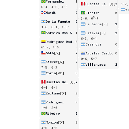
Fernandez
1
Huertas Del Pino
[Q]
2
6-2,
6-3, 3-6, 3-6
V
Hardt
2
Ribeiro
0
5
3-6, 6
-7
De La Fuente
2
La Serna
[3]
2
6
3-6, 6-3, 7-6
Saraiva Dos Santos
1
Estevez
[8]
2
6-3, 6-1
Rodriguez Rodriguez
0
Casanova
0
4
6
-7, 1-6
Soto
[5]
2
Aguilar Cardozo
0
0-6, 5-7
Kicker
[6]
2
Villanueva
2
7-5, 6-3
Coria
[WC]
0
Huertas Del Pino
[Q]
2
6-4, 6-1
Zeitune
[Q]
0
Rodriguez
0
1-6, 2-6
Ribeiro
2
Monzon
[Q]
0
3-6, 4-6