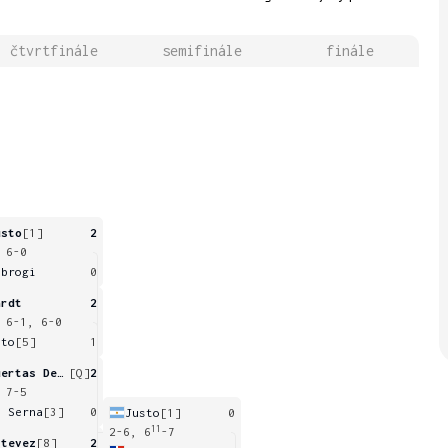
čtvrtfinále
semifinále
finále
usto
[1]
2
 6-0
mbrogi
0
ardt
2
 6-1, 6-0
oto
[5]
1
Huertas Del Pino
[Q]
2
 7-5
a Serna
[3]
0
Justo
[1]
0
11
2-6, 6
-7
stevez
[8]
2