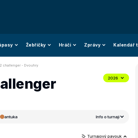
ápasy
Žebříčky
Hráči
Zprávy
Kalendář t
2 challenger - Dvouhry
allenger
2026
antuka
Info o turnaji
Turnajový pavouk