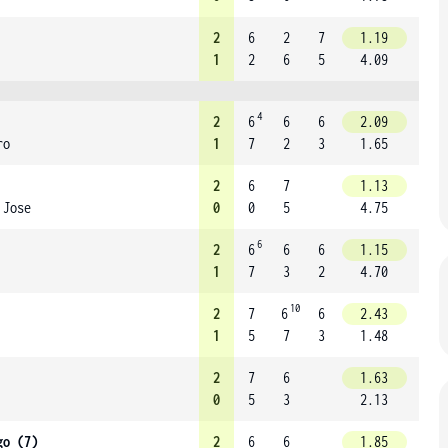
2
6
2
7
1.19
1
2
6
5
4.09
4
2
6
6
6
2.09
ro
1
7
2
3
1.65
2
6
7
1.13
 Jose
0
0
5
4.75
6
2
6
6
6
1.15
1
7
3
2
4.70
10
2
7
6
6
2.43
1
5
7
3
1.48
2
7
6
1.63
0
5
3
2.13
go (7)
2
6
6
1.85