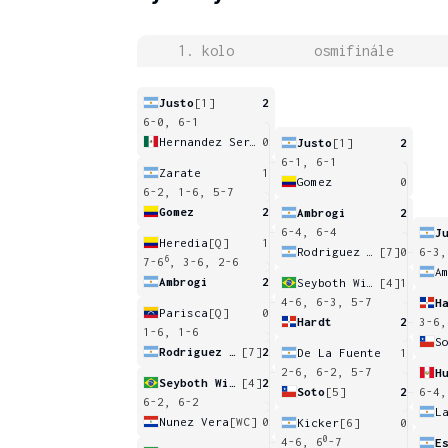
1. kolo
osmifinále
Justo
[1]
2
6-0, 6-1
Hernandez Serrano
0
Justo
[1]
2
6-1, 6-1
Zarate
1
Gomez
0
6-2, 1-6, 5-7
Gomez
2
Ambrogi
2
6-4, 6-4
J
Heredia
[Q]
1
Rodriguez Taverna
[7]
0
6-3,
6
7-6
, 3-6, 2-6
A
Ambrogi
2
Seyboth Wild
[4]
1
4-6, 6-3, 5-7
H
Parisca
[Q]
0
Hardt
2
3-6,
1-6, 1-6
S
Rodriguez Taverna
[7]
2
De La Fuente
1
2-6, 6-2, 5-7
Seyboth Wild
[4]
2
Soto
[5]
2
6-4,
6-2, 6-2
L
Nunez Vera
[WC]
0
Kicker
[6]
0
0
4-6, 6
-7
E