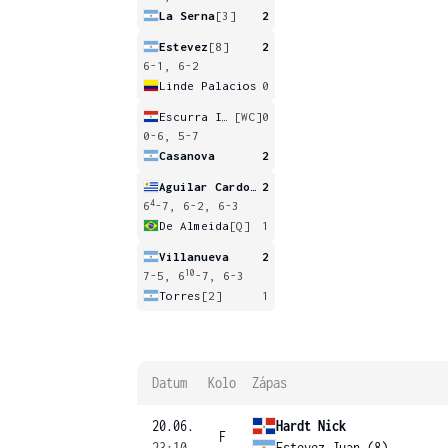
La Serna
[3]
2
Estevez
[8]
2
6-1, 6-2
Linde Palacios
0
Escurra Isnardi
[WC]
0
0-6, 5-7
Casanova
2
Aguilar Cardozo
2
4
6
-7, 6-2, 6-3
De Almeida
[Q]
1
Villanueva
2
10
7-5, 6
-7, 6-3
Torres
[2]
1
Datum
Kolo
Zápas
20.06.
Hardt Nick
F
23:10
Estevez Juan (8)