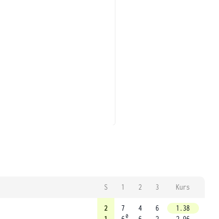
S
1
2
3
Kurs
2
7
4
6
1.38
0
1
6
6
2
2.96