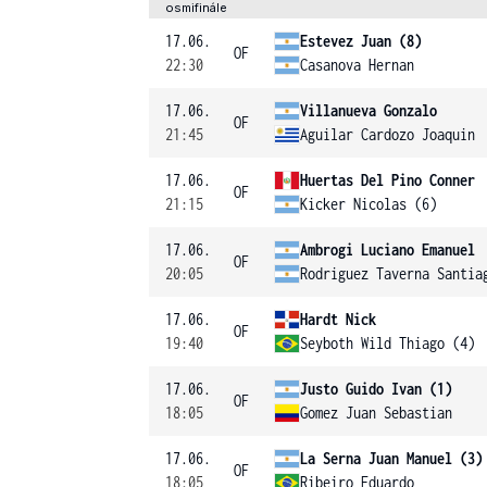
osmifinále
17.06.
Estevez Juan (8)
OF
22:30
Casanova Hernan
17.06.
Villanueva Gonzalo
OF
21:45
Aguilar Cardozo Joaquin
17.06.
Huertas Del Pino Conner
OF
21:15
Kicker Nicolas (6)
17.06.
Ambrogi Luciano Emanuel
OF
20:05
Rodriguez Taverna Santia
17.06.
Hardt Nick
OF
19:40
Seyboth Wild Thiago (4)
17.06.
Justo Guido Ivan (1)
OF
18:05
Gomez Juan Sebastian
17.06.
La Serna Juan Manuel (3)
OF
18:05
Ribeiro Eduardo