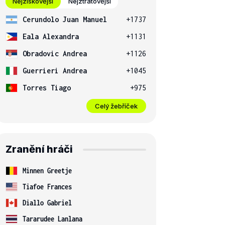
Nejziskovější
Nejztrátovější
Cerundolo Juan Manuel
+1737
Eala Alexandra
+1131
Obradovic Andrea
+1126
Guerrieri Andrea
+1045
Torres Tiago
+975
Celý žebříček
Zranění hráči
Minnen Greetje
Tiafoe Frances
Diallo Gabriel
Tararudee Lanlana