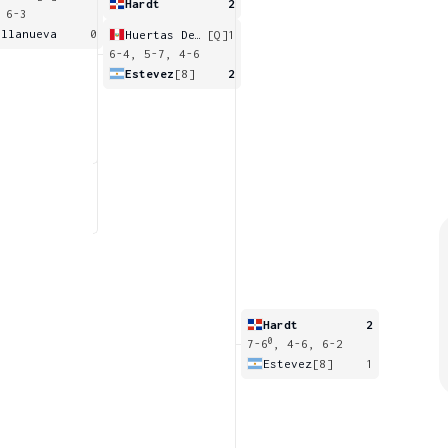
Hardt
2
 6-3
illanueva
0
Huertas Del Pino
[Q]
1
6-4, 5-7, 4-6
Estevez
[8]
2
Hardt
2
0
7-6
, 4-6, 6-2
Estevez
[8]
1