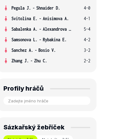
Pegula J.
-
Shnaider D.
4-0
Svitolina E.
-
Anisimova A.
4-1
Sabalenka A.
-
Alexandrova E.
5-4
Samsonova L.
-
Rybakina E.
4-2
Sanchez A.
-
Bosio V.
3-2
Zhang J.
-
Zhu C.
2-2
Profily hráčů
Sázkařský žebříček