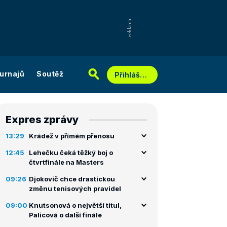
urnajů
Soutěž
Přihlášení
Expres zprávy
13:29
Krádež v přímém přenosu
12:45
Lehečku čeká těžký boj o
čtvrtfinále na Masters
09:26
Djokovič chce drastickou
změnu tenisových pravidel
09:00
Knutsonová o největší titul,
Palicová o další finále