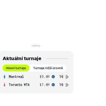
Aktuální turnaje
Hlavní turnaje
Turnaje nižší úrovně
Montreal
$9.4M
16
Toronto WTA
$7.4M
16