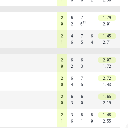
2
6
7
1.79
11
0
2
6
2.01
2
4
7
6
1.45
1
6
5
4
2.71
2
6
6
2.07
0
2
3
1.72
2
6
7
2.72
0
4
5
1.43
2
6
6
1.65
0
3
0
2.19
2
3
6
6
1.48
1
6
1
0
2.55