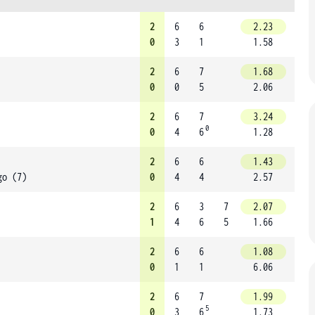
2
6
6
2.23
0
3
1
1.58
2
6
7
1.68
0
0
5
2.06
2
6
7
3.24
0
0
4
6
1.28
2
6
6
1.43
go (7)
0
4
4
2.57
2
6
3
7
2.07
1
4
6
5
1.66
2
6
6
1.08
0
1
1
6.06
2
6
7
1.99
5
0
3
6
1.73