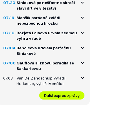
07:20
Siniaková po nešťastné skreči
slaví drtivé vítězství
07:16
Menšík parádně zvládl
nebezpečnou hrozbu
07:10
Rozjetá Ealaová urvala sedmou
výhru v řadě
07:04
Bencicová udolala parťačku
Siniakové
07:00
Gauffová si znovu poradila se
Sakkariovou
07.08.
Van De Zandschulp vyřadil
Hurkacze, vyhlíží Menšíka
Další expres zprávy