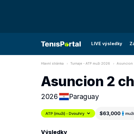
LIVE výsledky
Z
Hlavní stránka
Turnaje - ATP muži 2026
Asuncion 
Asuncion 2 ch
2026
Paraguay
$63,000
ATP (muži) - Dvouhry
muži
Výsledky