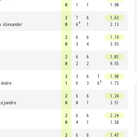
0
1
1
1.90
2
7
6
1.63
4
n Alexander
0
6
1
2.13
2
6
6
1.19
0
3
4
3.93
2
6
6
1.01
0
2
2
9.55
2
3
6
7
1.98
6
 Andre
1
6
3
6
1.73
2
6
6
1.24
lejandro
0
0
1
3.51
2
6
6
2.24
0
4
1
1.58
2
6
6
1.47