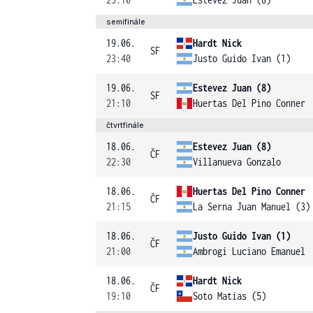
semifinále
19.06.
Hardt Nick
SF
23:40
Justo Guido Ivan (1)
19.06.
Estevez Juan (8)
SF
21:10
Huertas Del Pino Conner
čtvrtfinále
18.06.
Estevez Juan (8)
ČF
22:30
Villanueva Gonzalo
18.06.
Huertas Del Pino Conner
ČF
21:15
La Serna Juan Manuel (3)
18.06.
Justo Guido Ivan (1)
ČF
21:00
Ambrogi Luciano Emanuel
18.06.
Hardt Nick
ČF
19:10
Soto Matias (5)