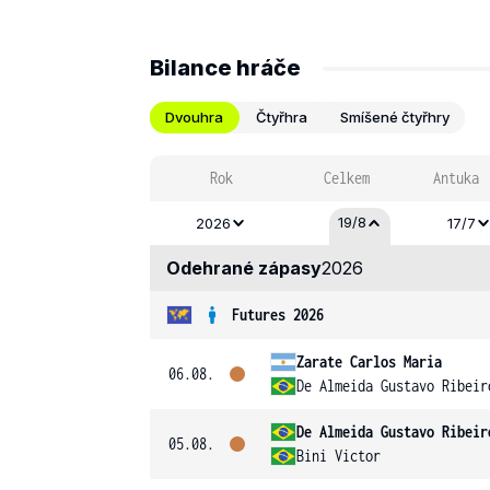
Bilance hráče
Dvouhra
Čtyřhra
Smíšené čtyřhry
Rok
Celkem
Antuka
19/8
2026
17/7
Odehrané zápasy
2026
Futures 2026
Zarate Carlos Maria
06.08.
De Almeida Gustavo Ribeir
De Almeida Gustavo Ribeir
05.08.
Bini Victor