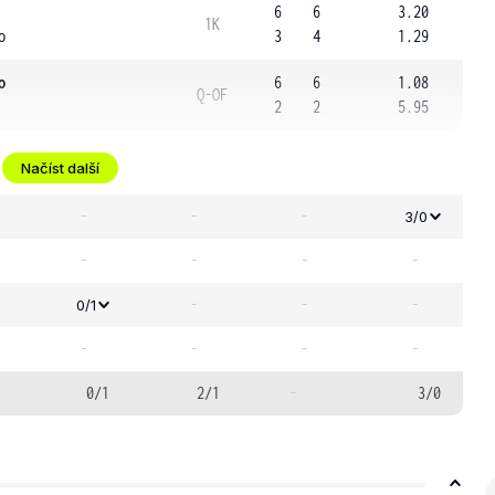
6
6
3.20
1K
o
3
4
1.29
o
6
6
1.08
Q-OF
2
2
5.95
Načíst další
-
-
-
3/0
-
-
-
-
-
-
-
0/1
-
-
-
-
0/1
2/1
-
3/0