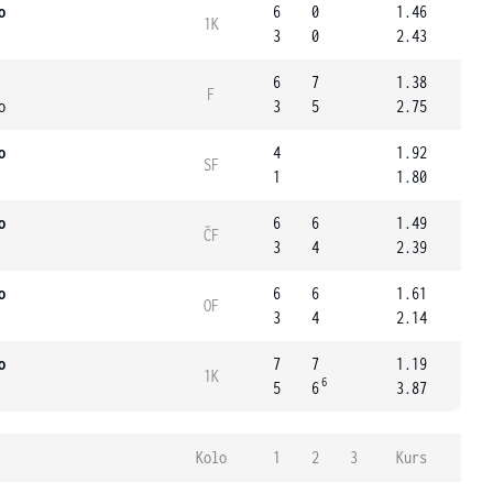
o
6
0
1.46
1K
3
0
2.43
6
7
1.38
F
o
3
5
2.75
o
4
1.92
SF
1
1.80
o
6
6
1.49
ČF
3
4
2.39
o
6
6
1.61
OF
3
4
2.14
o
7
7
1.19
1K
6
5
6
3.87
Kolo
1
2
3
Kurs