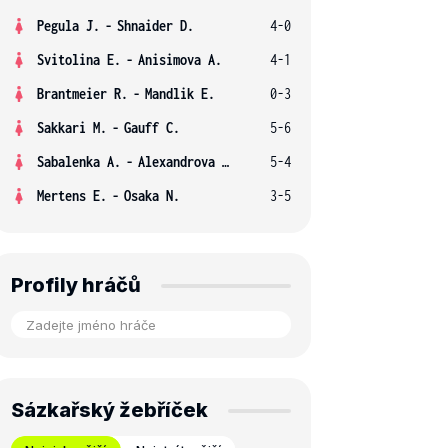
Pegula J.
-
Shnaider D.
4-0
Svitolina E.
-
Anisimova A.
4-1
Brantmeier R.
-
Mandlik E.
0-3
Sakkari M.
-
Gauff C.
5-6
Sabalenka A.
-
Alexandrova E.
5-4
Mertens E.
-
Osaka N.
3-5
Profily hráčů
Sázkařský žebříček