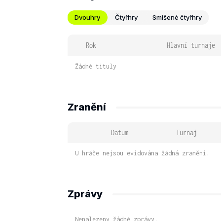
Dvouhry
Čtyřhry
Smíšené čtyřhry
Rok
Hlavní turnaje
Žádné tituly
Zranění
Datum
Turnaj
U hráče nejsou evidována žádná zranění.
Zprávy
Nenalezeny žádné zprávy.