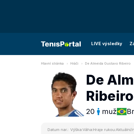
LIVE výsledky
Z
Hlavní stránka
Hráči
De Almeida Gustavo Ribeiro
De Alm
Ribeiro
20
muž
Br
Datum nar.:
Výška:
Váha:
Hraje rukou:
Aktuální/n