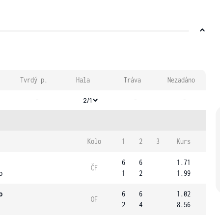
Tvrdý p.
Hala
Tráva
Nezadáno
-
-
-
2/1
Kolo
1
2
3
Kurs
6
6
1.71
ČF
o
1
2
1.99
o
6
6
1.02
OF
2
4
8.56