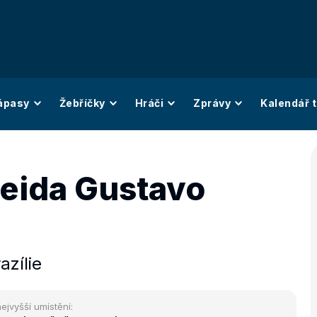
ápasy
Žebříčky
Hráči
Zprávy
Kalendář t
eida Gustavo
azílie
ejvyšší umístění: