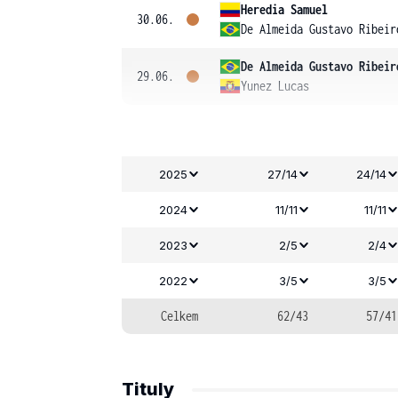
Heredia Samuel
30.06.
De Almeida Gustavo Ribeir
De Almeida Gustavo Ribeir
29.06.
Yunez Lucas
2025
27/14
24/14
2024
11/11
11/11
2023
2/5
2/4
2022
3/5
3/5
Celkem
62/43
57/41
Tituly