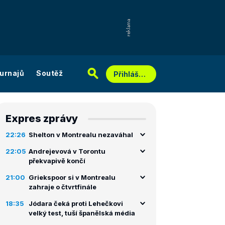
urnajů
Soutěž
Přihlášení
Expres zprávy
22:26
Shelton v Montrealu nezaváhal
22:05
Andrejevová v Torontu
překvapivě končí
21:00
Griekspoor si v Montrealu
zahraje o čtvrtfinále
18:35
Jódara čeká proti Lehečkovi
velký test, tuší španělská média