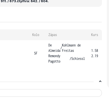
911. / 673.
čtyřhra: 642. / 604.
Kolo
Zápas
Kurs
De
Kohlmann de
/
Almeida
Freitas
1.58
SF
Remondy
2.19
/
Schiessl
Pagotto