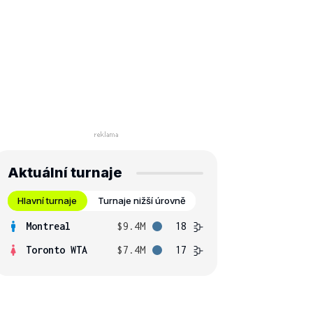
Aktuální turnaje
Hlavní turnaje
Turnaje nižší úrovně
Montreal
$9.4M
18
Toronto WTA
$7.4M
17