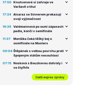
17:50
Knutsonová si zahraje ve
Varšavě o titul
17:24
Alcaraz se Sinnerem prokazují
svoji výjimečnost
16:26
Valdmannová po osmi zápasech
padla, končí v semifinále
11:37
Menšíka čeká těžký boj o
osmifinále na Masters
09:04
Štěpánek s volbou povrchu proti
Spojeným státům nesouhlasí
07:15
Nosková s Bouzkovou dohrály i
ve čtyřhře
Další expres zprávy