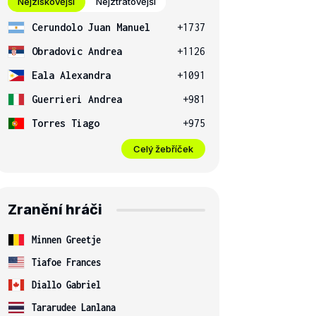
Nejziskovější
Nejztrátovější
Cerundolo Juan Manuel
+1737
Obradovic Andrea
+1126
Eala Alexandra
+1091
Guerrieri Andrea
+981
Torres Tiago
+975
Celý žebříček
Zranění hráči
Minnen Greetje
Tiafoe Frances
Diallo Gabriel
Tararudee Lanlana