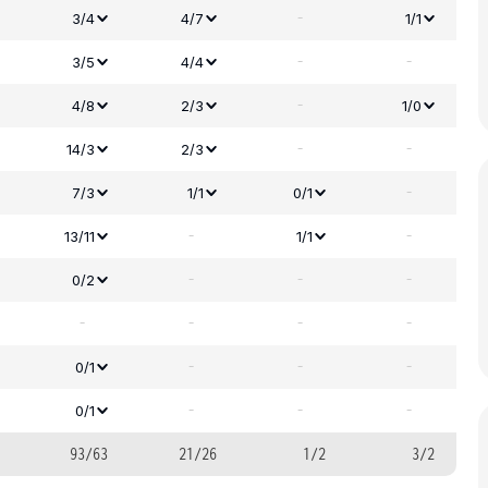
-
3/4
4/7
1/1
-
-
3/5
4/4
-
4/8
2/3
1/0
-
-
14/3
2/3
-
7/3
1/1
0/1
-
-
13/11
1/1
-
-
-
0/2
-
-
-
-
-
-
-
0/1
-
-
-
0/1
93/63
21/26
1/2
3/2