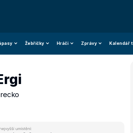
ápasy
Žebříčky
Hráči
Zprávy
Kalendář t
Ergi
recko
nejvyšší umístění: