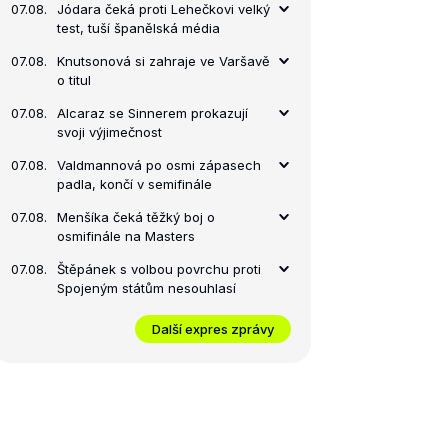
07.08.
Jódara čeká proti Lehečkovi velký
test, tuší španělská média
07.08.
Knutsonová si zahraje ve Varšavě
o titul
07.08.
Alcaraz se Sinnerem prokazují
svoji výjimečnost
07.08.
Valdmannová po osmi zápasech
padla, končí v semifinále
07.08.
Menšíka čeká těžký boj o
osmifinále na Masters
07.08.
Štěpánek s volbou povrchu proti
Spojeným státům nesouhlasí
Další expres zprávy