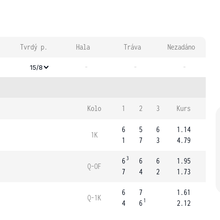
Tvrdý p.
Hala
Tráva
Nezadáno
-
-
-
15/8
Kolo
1
2
3
Kurs
6
5
6
1.14
1K
1
7
3
4.79
3
6
6
6
1.95
Q-OF
7
4
2
1.73
6
7
1.61
Q-1K
1
4
6
2.12