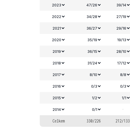
2023
47/26
39/14
2022
34/28
27/19
2021
36/27
29/16
2020
35/19
19/13
2019
36/15
28/10
2018
31/24
17/12
2017
8/10
8/8
2016
0/3
0/3
2015
1/2
1/1
-
2014
0/1
Celkem
330/226
212/133