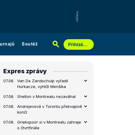
urnajů
Soutěž
Přihlášení
Expres zprávy
07.08.
Van De Zandschulp vyřadil
Hurkacze, vyhlíží Menšíka
07.08.
Shelton v Montrealu nezaváhal
07.08.
Andrejevová v Torontu překvapivě
končí
07.08.
Griekspoor si v Montrealu zahraje
o čtvrtfinále