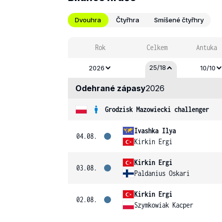
Dvouhra
Čtyřhra
Smíšené čtyřhry
Rok
Celkem
Antuka
25/18
2026
10/10
Odehrané zápasy
2026
Grodzisk Mazowiecki challenger
Ivashka Ilya
04.08.
Kirkin Ergi
Kirkin Ergi
03.08.
Paldanius Oskari
Kirkin Ergi
02.08.
Szymkowiak Kacper