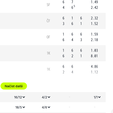
6
7
1.49
SF
5
4
6
2.42
6
1
6
2.32
ČF
3
6
1
1.52
1
6
6
1.59
OF
6
4
3
2.18
1
6
6
1.03
1K
6
2
1
8.01
6
6
4.86
1K
2
4
1.12
Načíst další
-
16/12
4/2
1/1
-
-
18/5
4/6