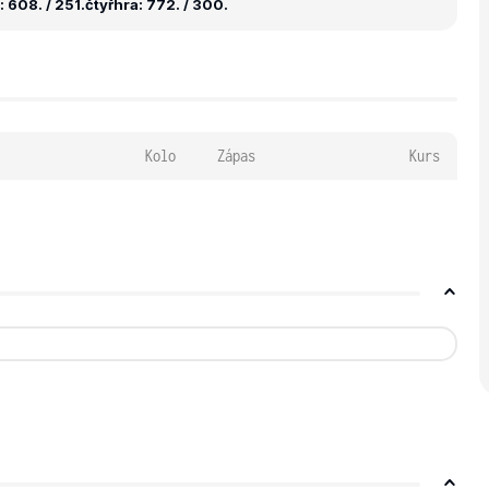
 608. / 251.
čtyřhra: 772. / 300.
Kolo
Zápas
Kurs