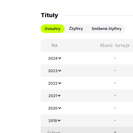
Tituly
Dvouhry
Čtyřhry
Smíšené čtyřhry
Rok
Hlavní turnaje
-
2024
-
2023
-
2022
-
2021
-
2020
-
2019