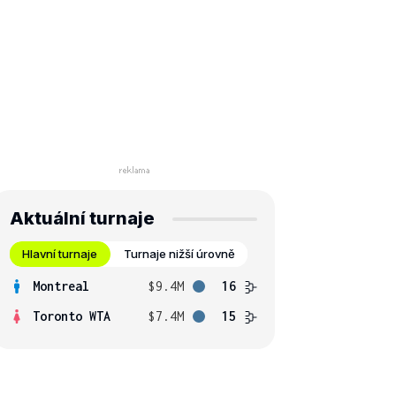
Aktuální turnaje
Hlavní turnaje
Turnaje nižší úrovně
Montreal
$9.4M
16
Toronto WTA
$7.4M
15