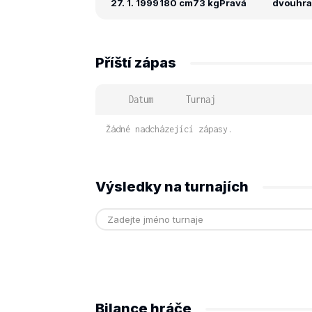
27. 1. 1999
180 cm
73 kg
Pravá
dvouhra:
Příští zápas
Datum
Turnaj
Žádné nadcházející zápasy.
Výsledky na turnajích
Bilance hráče