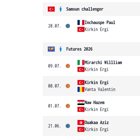
Samsun challenger
Inchauspe Paul
28.07.
Kirkin Ergi
Futures 2026
Mirarchi Willliam
09.07.
Kirkin Ergi
Kirkin Ergi
08.07.
Vanta Valentin
Naw Hazem
01.07.
Kirkin Ergi
Ouakaa Aziz
21.06.
Kirkin Ergi