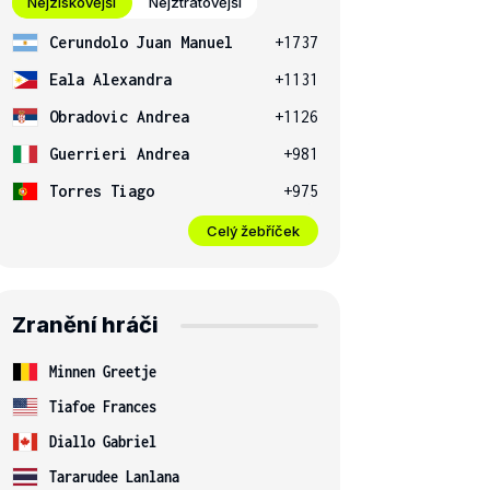
Nejziskovější
Nejztrátovější
Cerundolo Juan Manuel
+1737
Eala Alexandra
+1131
Obradovic Andrea
+1126
Guerrieri Andrea
+981
Torres Tiago
+975
Celý žebříček
Zranění hráči
Minnen Greetje
Tiafoe Frances
Diallo Gabriel
Tararudee Lanlana