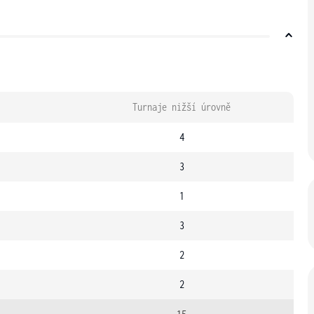
Turnaje nižší úrovně
4
3
1
3
2
2