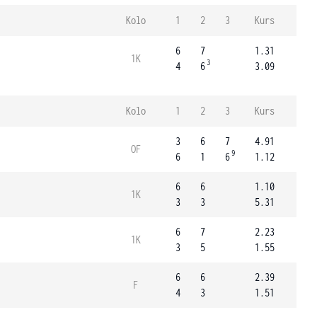
Kolo
1
2
3
Kurs
6
7
1.31
1K
3
4
6
3.09
Kolo
1
2
3
Kurs
3
6
7
4.91
OF
9
6
1
6
1.12
6
6
1.10
1K
3
3
5.31
6
7
2.23
1K
3
5
1.55
6
6
2.39
F
4
3
1.51