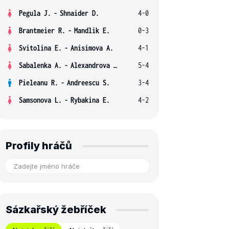
Pegula J.
-
Shnaider D.
4-0
Brantmeier R.
-
Mandlik E.
0-3
Svitolina E.
-
Anisimova A.
4-1
Sabalenka A.
-
Alexandrova E.
5-4
Pieleanu R.
-
Andreescu S.
3-4
Samsonova L.
-
Rybakina E.
4-2
Profily hráčů
Sázkařský žebříček