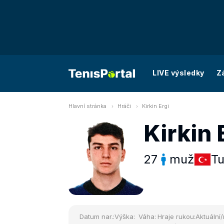
LIVE výsledky
Z
Hlavní stránka
Hráči
Kirkin Ergi
Kirkin 
27
muž
Tu
Datum nar.:
Výška:
Váha:
Hraje rukou:
Aktuální/