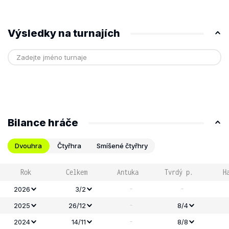
Výsledky na turnajích
Bilance hráče
Dvouhra
Čtyřhra
Smíšené čtyřhry
Rok
Celkem
Antuka
Tvrdý p.
H
-
-
2026
3/2
-
2025
26/12
8/4
-
2024
14/11
8/8