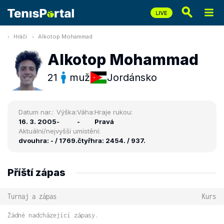
Hráči
Alkotop Mohammad
Alkotop Mohammad
21
muž
Jordánsko
Datum nar.:
Výška:
Váha:
Hraje rukou:
16. 3. 2005
-
-
Pravá
Aktuální/nejvyšší umístění:
dvouhra: - / 1769.
čtyřhra: 2454. / 937.
Příští zápas
Turnaj a zápas
Kurs
Žádné nadcházející zápasy.