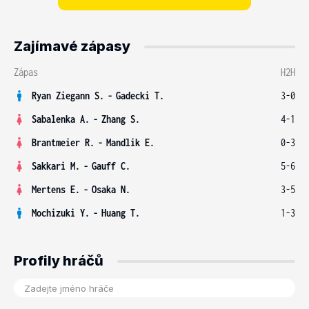
Zajímavé zápasy
Zápas
H2H
Ryan Ziegann S.
-
Gadecki T.
3-0
Sabalenka A.
-
Zhang S.
4-1
Brantmeier R.
-
Mandlik E.
0-3
Sakkari M.
-
Gauff C.
5-6
Mertens E.
-
Osaka N.
3-5
Mochizuki Y.
-
Huang T.
1-3
Profily hráčů