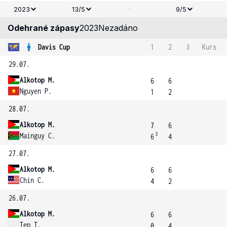
-
2023
13/5
9/5
Odehrané zápasy
2023
Nezadáno
Davis Cup
1
2
3
Kurs
29.07.
Alkotop M.
6
6
Nguyen P.
1
2
28.07.
Alkotop M.
7
6
3
Mainguy C.
6
4
27.07.
Alkotop M.
6
6
Chin C.
4
2
26.07.
Alkotop M.
6
6
Tep T.
0
4