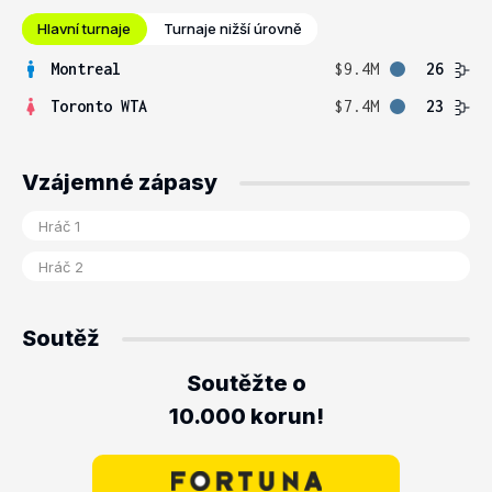
Hlavní turnaje
Turnaje nižší úrovně
Montreal
$9.4M
26
Toronto WTA
$7.4M
23
Vzájemné zápasy
Soutěž
Soutěžte o
10.000 korun!