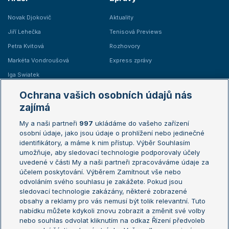
Novak Djokovič
Aktuality
Jiří Lehečka
Tenisová Previews
Petra Kvitová
Rozhovory
Markéta Vondroušová
Express zprávy
Iga Swiatek
Marie Bouzková
Ochrana vašich osobních údajů nás
Žebříčky
Kalendář turnajů
zajímá
My a naši partneři
997
ukládáme do vašeho zařízení
Žebříček ATP (muži)
Australian Open
osobní údaje, jako jsou údaje o prohlížení nebo jedinečné
Žebříček WTA (ženy)
French Open
identifikátory, a máme k nim přístup. Výběr Souhlasím
umožňuje, aby sledovací technologie podporovaly účely
Sázkařský žebříček
Wimbledon
uvedené v části My a naši partneři zpracováváme údaje za
US Open
účelem poskytování. Výběrem Zamítnout vše nebo
odvoláním svého souhlasu je zakážete. Pokud jsou
Turnaj mistrů
sledovací technologie zakázány, některé zobrazené
Turnaj mistryň
obsahy a reklamy pro vás nemusí být tolik relevantní. Tuto
Aktualní trendy
nabídku můžete kdykoli znovu zobrazit a změnit své volby
nebo souhlas odvolat kliknutím na odkaz Řízení předvoleb