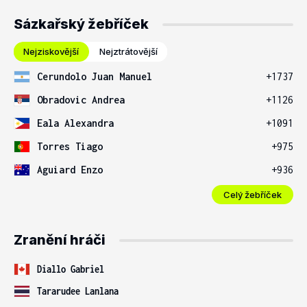
Sázkařský žebříček
Nejziskovější
Nejztrátovější
Cerundolo Juan Manuel
+1737
Obradovic Andrea
+1126
Eala Alexandra
+1091
Torres Tiago
+975
Aguiard Enzo
+936
Celý žebříček
Zranění hráči
Diallo Gabriel
Tararudee Lanlana