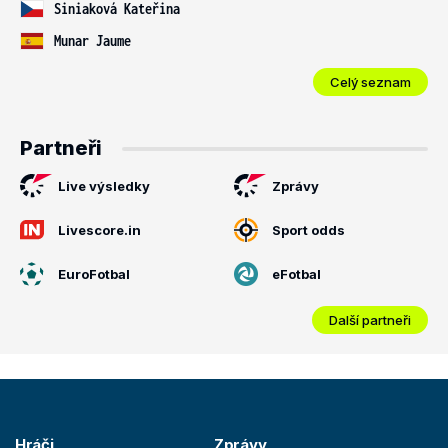
Siniaková Kateřina
Munar Jaume
Celý seznam
Partneři
Live výsledky
Zprávy
Livescore.in
Sport odds
EuroFotbal
eFotbal
Další partneři
Hráči
Zprávy