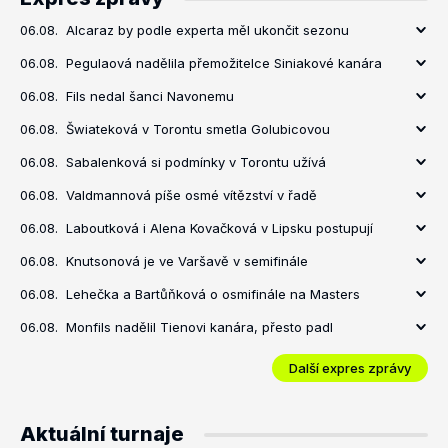
06.08.
Alcaraz by podle experta měl ukončit sezonu
06.08.
Pegulaová nadělila přemožitelce Siniakové kanára
06.08.
Fils nedal šanci Navonemu
06.08.
Šwiateková v Torontu smetla Golubicovou
06.08.
Sabalenková si podmínky v Torontu užívá
06.08.
Valdmannová píše osmé vítězství v řadě
06.08.
Laboutková i Alena Kovačková v Lipsku postupují
06.08.
Knutsonová je ve Varšavě v semifinále
06.08.
Lehečka a Bartůňková o osmifinále na Masters
06.08.
Monfils nadělil Tienovi kanára, přesto padl
Další expres zprávy
Aktuální turnaje