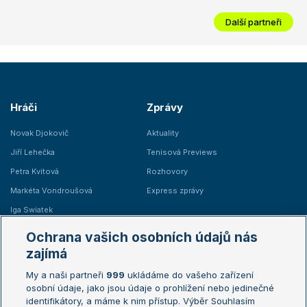
Další partneři
Hráči
Zprávy
Novak Djokovič
Aktuality
Jiří Lehečka
Tenisová Previews
Petra Kvitová
Rozhovory
Markéta Vondroušová
Express zprávy
Iga Swiatek
Marie Bouzková
Ochrana vašich osobních údajů nás
Žebříčky
Kalendář turnajů
zajímá
My a naši partneři
999
ukládáme do vašeho zařízení
Žebříček ATP (muži)
Australian Open
osobní údaje, jako jsou údaje o prohlížení nebo jedinečné
Žebříček WTA (ženy)
French Open
identifikátory, a máme k nim přístup. Výběr Souhlasím