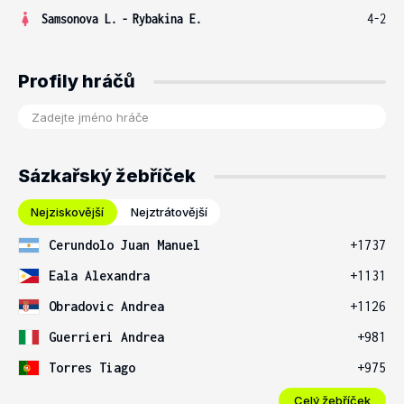
Samsonova L.
-
Rybakina E.
4-2
Profily hráčů
Sázkařský žebříček
Nejziskovější
Nejztrátovější
Cerundolo Juan Manuel
+1737
Eala Alexandra
+1131
Obradovic Andrea
+1126
Guerrieri Andrea
+981
Torres Tiago
+975
Celý žebříček