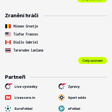
Zranění hráči
Minnen Greetje
Tiafoe Frances
Diallo Gabriel
Tararudee Lanlana
Celý seznam
Partneři
Live výsledky
Zprávy
Livescore.in
Sport odds
EuroFotbal
eFotbal