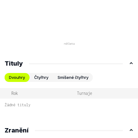
Tituly
Dvouhry
Čtyřhry
Smíšené čtyřhry
Rok
Turnaje
Žádné tituly
Zranění