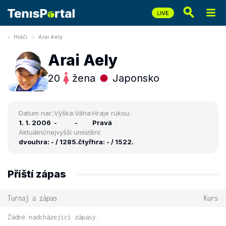
Hráči
Arai Aely
Arai Aely
20
žena
Japonsko
Datum nar.:
Výška:
Váha:
Hraje rukou:
1. 1. 2006
-
-
Pravá
Aktuální/nejvyšší umístění:
dvouhra: - / 1285.
čtyřhra: - / 1522.
Příští zápas
Turnaj a zápas
Kurs
Žádné nadcházející zápasy.