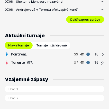
07.08.
Shelton v Montrealu nezaváhal
07.08.
Andrejevová v Torontu překvapivě končí
Další expres zprávy
Aktuální turnaje
Hlavní turnaje
Turnaje nižší úrovně
Montreal
$9.4M
16
Toronto WTA
$7.4M
16
Vzájemné zápasy