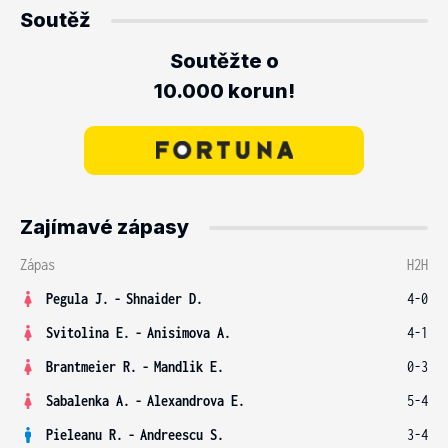
Soutěž
Soutěžte o
10.000 korun!
Zajímavé zápasy
Zápas
H2H
Pegula J.
-
Shnaider D.
4-0
Svitolina E.
-
Anisimova A.
4-1
Brantmeier R.
-
Mandlik E.
0-3
Sabalenka A.
-
Alexandrova E.
5-4
Pieleanu R.
-
Andreescu S.
3-4