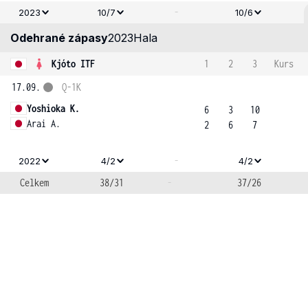
-
2023
10/7
10/6
Odehrané zápasy
2023
Hala
Kjóto ITF
1
2
3
Kurs
17.09.
Q-1K
Yoshioka K.
6
3
10
Arai A.
2
6
7
-
2022
4/2
4/2
Celkem
38/31
-
37/26