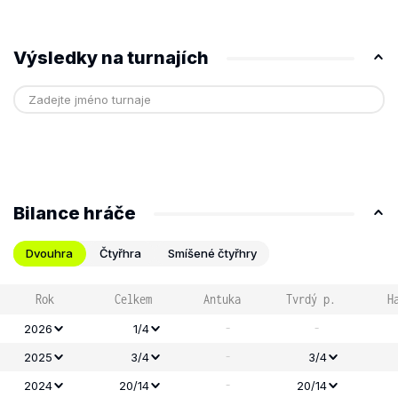
Výsledky na turnajích
Bilance hráče
Dvouhra
Čtyřhra
Smíšené čtyřhry
Rok
Celkem
Antuka
Tvrdý p.
H
-
-
2026
1/4
-
2025
3/4
3/4
-
2024
20/14
20/14