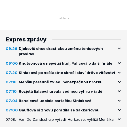
Expres zprávy
09:26
Djokovič chce drastickou změnu tenisových
pravidel
09:00
Knutsonová o největší titul, Palicová o další finále
07:20
Siniaková po nešťastné skreči slaví drtivé vítězství
07:16
Menšík parádně zvládl nebezpečnou hrozbu
07:10
Rozjetá Ealaová urvala sedmou výhru v řadě
07:04
Bencicová udolala parťačku Siniakové
07:00
Gauffová si znovu poradila se Sakkariovou
07.08.
Van De Zandschulp vyřadil Hurkacze, vyhlíží Menšíka