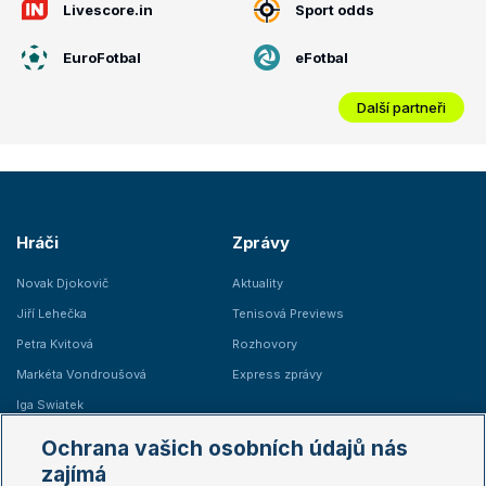
Livescore.in
Sport odds
EuroFotbal
eFotbal
Další partneři
Hráči
Zprávy
Novak Djokovič
Aktuality
Jiří Lehečka
Tenisová Previews
Petra Kvitová
Rozhovory
Markéta Vondroušová
Express zprávy
Iga Swiatek
Marie Bouzková
Ochrana vašich osobních údajů nás
Žebříčky
Kalendář turnajů
zajímá