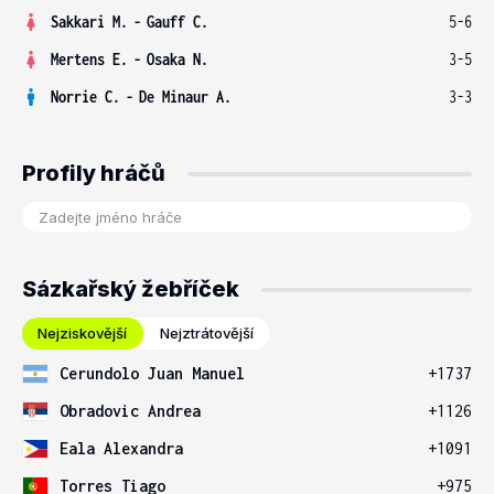
Sakkari M.
-
Gauff C.
5-6
Mertens E.
-
Osaka N.
3-5
Norrie C.
-
De Minaur A.
3-3
Profily hráčů
Sázkařský žebříček
Nejziskovější
Nejztrátovější
Cerundolo Juan Manuel
+1737
Obradovic Andrea
+1126
Eala Alexandra
+1091
Torres Tiago
+975