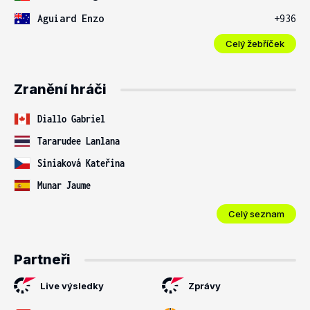
Aguiard Enzo
+936
Celý žebříček
Zranění hráči
Diallo Gabriel
Tararudee Lanlana
Siniaková Kateřina
Munar Jaume
Celý seznam
Partneři
Live výsledky
Zprávy