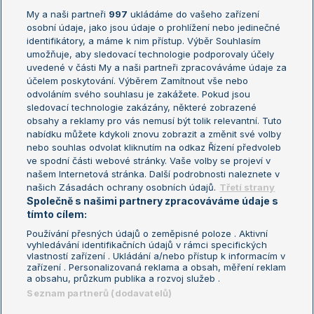
My a naši partneři
997
ukládáme do vašeho zařízení
Žebříček ATP (muži)
Australian Open
osobní údaje, jako jsou údaje o prohlížení nebo jedinečné
Žebříček WTA (ženy)
French Open
identifikátory, a máme k nim přístup. Výběr Souhlasím
umožňuje, aby sledovací technologie podporovaly účely
Sázkařský žebříček
Wimbledon
uvedené v části My a naši partneři zpracováváme údaje za
US Open
účelem poskytování. Výběrem Zamítnout vše nebo
odvoláním svého souhlasu je zakážete. Pokud jsou
Turnaj mistrů
sledovací technologie zakázány, některé zobrazené
Turnaj mistryň
obsahy a reklamy pro vás nemusí být tolik relevantní. Tuto
Aktualní trendy
nabídku můžete kdykoli znovu zobrazit a změnit své volby
nebo souhlas odvolat kliknutím na odkaz Řízení předvoleb
ve spodní části webové stránky. Vaše volby se projeví v
Fotbalové přestupy
našem Internetová stránka. Další podrobnosti naleznete v
Livesport Daily
našich Zásadách ochrany osobních údajů.
Třetí strany
Společně s našimi partnery zpracováváme údaje s
LS Prague Open
tímto cílem:
Používání přesných údajů o zeměpisné poloze . Aktivní
vyhledávání identifikačních údajů v rámci specifických
vlastností zařízení . Ukládání a/nebo přístup k informacím v
Podmínky užití
Nastavení soukromí
zařízení . Personalizovaná reklama a obsah, měření reklam
GDPR a žurnalistika
Reklama
a obsahu, průzkum publika a rozvoj služeb .
Informace o zpracování osobních
Kontakt
Seznam partnerů (dodavatelů)
údajů
Tiráž