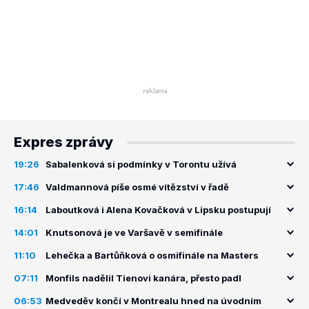
Expres zprávy
19:26
Sabalenková si podmínky v Torontu užívá
17:46
Valdmannová píše osmé vítězství v řadě
16:14
Laboutková i Alena Kovačková v Lipsku postupují
14:01
Knutsonová je ve Varšavě v semifinále
11:10
Lehečka a Bartůňková o osmifinále na Masters
07:11
Monfils nadělil Tienovi kanára, přesto padl
06:53
Medveděv končí v Montrealu hned na úvodním