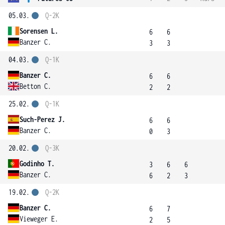
05.03.
Q-2K
Sorensen L.
6
6
Banzer C.
3
3
04.03.
Q-1K
Banzer C.
6
6
Betton C.
2
2
25.02.
Q-1K
Such-Perez J.
6
6
Banzer C.
0
3
20.02.
Q-3K
Godinho T.
3
6
6
Banzer C.
6
2
3
19.02.
Q-2K
Banzer C.
6
7
Vieweger E.
2
5