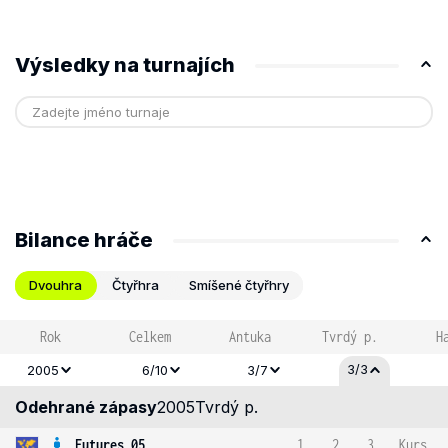
Výsledky na turnajích
Bilance hráče
Dvouhra
Čtyřhra
Smíšené čtyřhry
Rok
Celkem
Antuka
Tvrdý p.
H
3/3
2005
6/10
3/7
Odehrané zápasy
2005
Tvrdý p.
Futures 05
1
2
3
Kurs