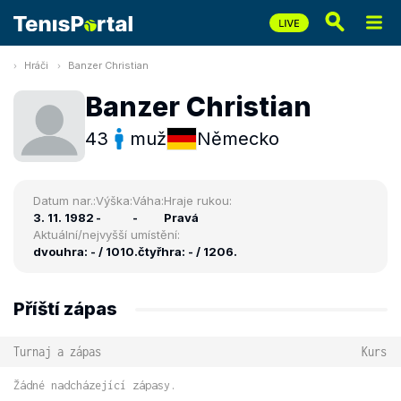
Hráči
Banzer Christian
Banzer Christian
43
muž
Německo
Datum nar.:
Výška:
Váha:
Hraje rukou:
3. 11. 1982
-
-
Pravá
Aktuální/nejvyšší umístění:
dvouhra: - / 1010.
čtyřhra: - / 1206.
Příští zápas
Turnaj a zápas
Kurs
Žádné nadcházející zápasy.