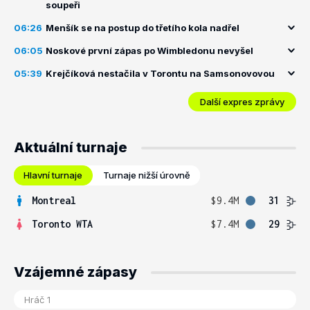
soupeři
06:26
Menšík se na postup do třetího kola nadřel
06:05
Noskové první zápas po Wimbledonu nevyšel
05:39
Krejčíková nestačila v Torontu na Samsonovovou
Další expres zprávy
Aktuální turnaje
Hlavní turnaje
Turnaje nižší úrovně
Montreal
$9.4M
31
Toronto WTA
$7.4M
29
Vzájemné zápasy