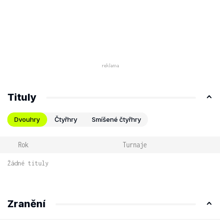
Tituly
Dvouhry
Čtyřhry
Smíšené čtyřhry
Rok
Turnaje
Žádné tituly
Zranění