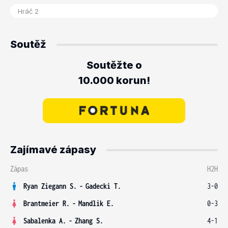
Soutěž
Soutěžte o
10.000 korun!
Zajímavé zápasy
Zápas
H2H
Ryan Ziegann S.
-
Gadecki T.
3-0
Brantmeier R.
-
Mandlik E.
0-3
Sabalenka A.
-
Zhang S.
4-1