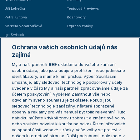
Jiří Lehečka
Tenisová Previews
Petra Kvitová
Rozhovory
Markéta Vondroušová
Express zprávy
Iga Swiatek
Marie Bouzková
Ochrana vašich osobních údajů nás
Žebříčky
Kalendář turnajů
zajímá
My a naši partneři
999
ukládáme do vašeho zařízení
Žebříček ATP (muži)
Australian Open
osobní údaje, jako jsou údaje o prohlížení nebo jedinečné
Žebříček WTA (ženy)
French Open
identifikátory, a máme k nim přístup. Výběr Souhlasím
umožňuje, aby sledovací technologie podporovaly účely
Sázkařský žebříček
Wimbledon
uvedené v části My a naši partneři zpracováváme údaje za
US Open
účelem poskytování. Výběrem Zamítnout vše nebo
odvoláním svého souhlasu je zakážete. Pokud jsou
Turnaj mistrů
sledovací technologie zakázány, některé zobrazené
Turnaj mistryň
obsahy a reklamy pro vás nemusí být tolik relevantní. Tuto
Aktualní trendy
nabídku můžete kdykoli znovu zobrazit a změnit své volby
nebo souhlas odvolat kliknutím na odkaz Řízení předvoleb
ve spodní části webové stránky. Vaše volby se projeví v
Fotbalové přestupy
našem Internetová stránka. Další podrobnosti naleznete v
Livesport Daily