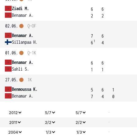
Ziadi M.
6
6
Benamar A.
2
2
02.06.
Q-OF
Benamar A.
7
6
1
Sillanpaa H.
6
4
01.06.
Q-1K
Benamar A.
6
6
Sahli S.
1
1
27.05.
1K
Benmoussa K.
5
6
1
Benamar A.
7
4
0
-
2012
5/7
5/7
-
2011
2/2
2/2
-
2004
1/3
1/3