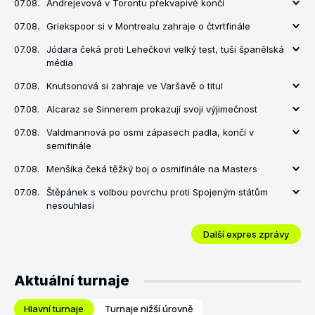
07.08.
Andrejevová v Torontu překvapivě končí
07.08.
Griekspoor si v Montrealu zahraje o čtvrtfinále
07.08.
Jódara čeká proti Lehečkovi velký test, tuší španělská
média
07.08.
Knutsonová si zahraje ve Varšavě o titul
07.08.
Alcaraz se Sinnerem prokazují svoji výjimečnost
07.08.
Valdmannová po osmi zápasech padla, končí v
semifinále
07.08.
Menšíka čeká těžký boj o osmifinále na Masters
07.08.
Štěpánek s volbou povrchu proti Spojeným státům
nesouhlasí
Další expres zprávy
Aktuální turnaje
Hlavní turnaje
Turnaje nižší úrovně