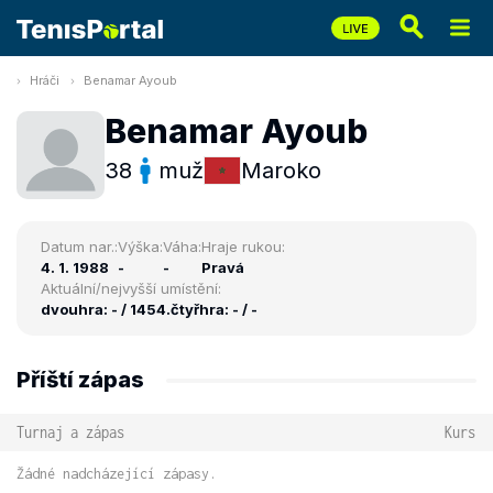
Hráči
Benamar Ayoub
Benamar Ayoub
38
muž
Maroko
Datum nar.:
Výška:
Váha:
Hraje rukou:
4. 1. 1988
-
-
Pravá
Aktuální/nejvyšší umístění:
dvouhra: - / 1454.
čtyřhra: - / -
Příští zápas
Turnaj a zápas
Kurs
Žádné nadcházející zápasy.