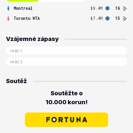
Montreal
$9.4M
16
Toronto WTA
$7.4M
15
Vzájemné zápasy
Soutěž
Soutěžte o
10.000 korun!