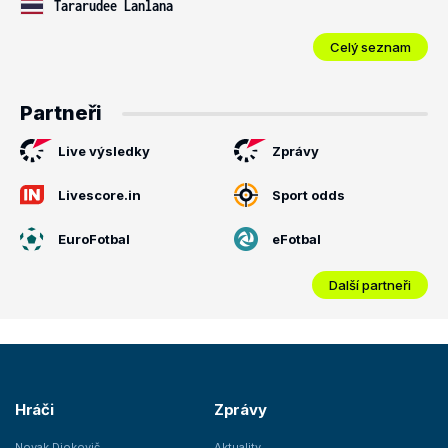
Tararudee Lanlana
Celý seznam
Partneři
Live výsledky
Zprávy
Livescore.in
Sport odds
EuroFotbal
eFotbal
Další partneři
Hráči
Zprávy
Novak Djokovič
Aktuality