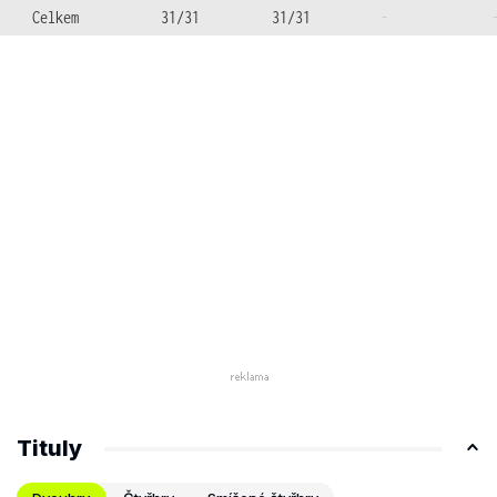
Celkem
31/31
31/31
-
Tituly