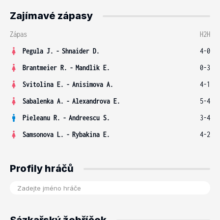
Zajímavé zápasy
Zápas
H2H
Pegula J.
-
Shnaider D.
4-0
Brantmeier R.
-
Mandlik E.
0-3
Svitolina E.
-
Anisimova A.
4-1
Sabalenka A.
-
Alexandrova E.
5-4
Pieleanu R.
-
Andreescu S.
3-4
Samsonova L.
-
Rybakina E.
4-2
Profily hráčů