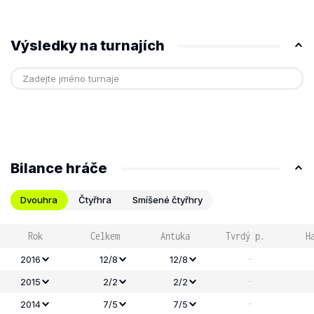
Výsledky na turnajích
Bilance hráče
Dvouhra
Čtyřhra
Smíšené čtyřhry
Rok
Celkem
Antuka
Tvrdý p.
H
-
2016
12/8
12/8
-
2015
2/2
2/2
-
2014
7/5
7/5