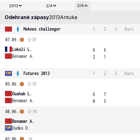
-
2/4
2013
2/4
Odehrané zápasy
2013
Antuka
Meknes challenger
1
2
3
Kurs
07.09.
Q-OF
Lokoli L.
6
6
Benamar A.
2
1
Futures 2013
1
2
3
Kurs
09.06.
Q-OF
Ouahab L.
6
7
Benamar A.
0
5
08.06.
Q-1K
Benamar A.
Dudko D.
03.06.
1K