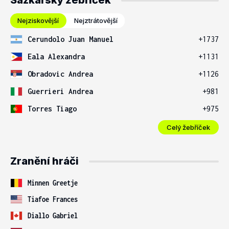
Sázkařský žebříček
Nejziskovější
Nejztrátovější
Cerundolo Juan Manuel
+1737
Eala Alexandra
+1131
Obradovic Andrea
+1126
Guerrieri Andrea
+981
Torres Tiago
+975
Celý žebříček
Zranění hráči
Minnen Greetje
Tiafoe Frances
Diallo Gabriel