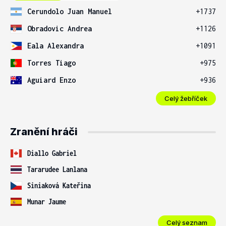
Cerundolo Juan Manuel
+1737
Obradovic Andrea
+1126
Eala Alexandra
+1091
Torres Tiago
+975
Aguiard Enzo
+936
Celý žebříček
Zranění hráči
Diallo Gabriel
Tararudee Lanlana
Siniaková Kateřina
Munar Jaume
Celý seznam