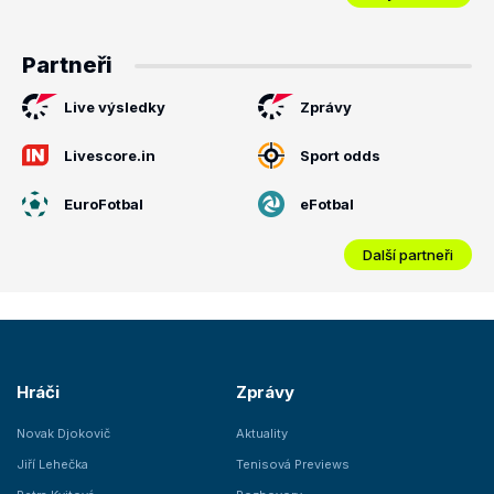
Partneři
Live výsledky
Zprávy
Livescore.in
Sport odds
EuroFotbal
eFotbal
Další partneři
Hráči
Zprávy
Novak Djokovič
Aktuality
Jiří Lehečka
Tenisová Previews