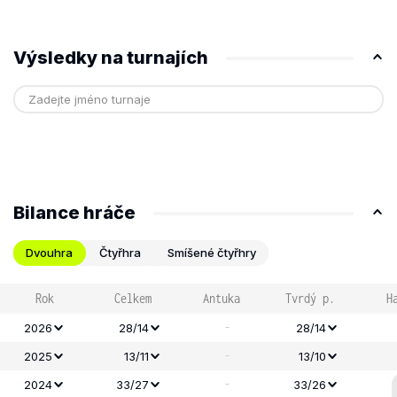
Výsledky na turnajích
Bilance hráče
Dvouhra
Čtyřhra
Smíšené čtyřhry
Rok
Celkem
Antuka
Tvrdý p.
H
-
2026
28/14
28/14
-
2025
13/11
13/10
-
2024
33/27
33/26