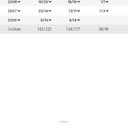
2008
19/20
18/19
1/1
2007
20/14
13/11
7/3
-
2006
6/14
6/14
Celkem
165/225
134/177
30/46