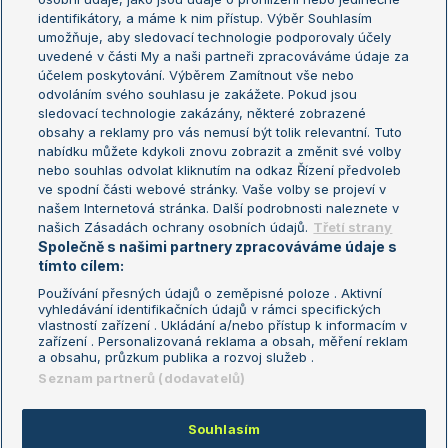
Žebříček WTA (ženy)
French Open
identifikátory, a máme k nim přístup. Výběr Souhlasím
umožňuje, aby sledovací technologie podporovaly účely
Sázkařský žebříček
Wimbledon
uvedené v části My a naši partneři zpracováváme údaje za
US Open
účelem poskytování. Výběrem Zamítnout vše nebo
odvoláním svého souhlasu je zakážete. Pokud jsou
Turnaj mistrů
sledovací technologie zakázány, některé zobrazené
Turnaj mistryň
obsahy a reklamy pro vás nemusí být tolik relevantní. Tuto
Aktualní trendy
nabídku můžete kdykoli znovu zobrazit a změnit své volby
nebo souhlas odvolat kliknutím na odkaz Řízení předvoleb
ve spodní části webové stránky. Vaše volby se projeví v
Fotbalové přestupy
našem Internetová stránka. Další podrobnosti naleznete v
Livesport Daily
našich Zásadách ochrany osobních údajů.
Třetí strany
Společně s našimi partnery zpracováváme údaje s
LS Prague Open
tímto cílem:
Používání přesných údajů o zeměpisné poloze . Aktivní
vyhledávání identifikačních údajů v rámci specifických
vlastností zařízení . Ukládání a/nebo přístup k informacím v
Podmínky užití
Nastavení soukromí
zařízení . Personalizovaná reklama a obsah, měření reklam
GDPR a žurnalistika
Reklama
a obsahu, průzkum publika a rozvoj služeb .
Informace o zpracování osobních
Kontakt
Seznam partnerů (dodavatelů)
údajů
Tiráž
Souhlasím