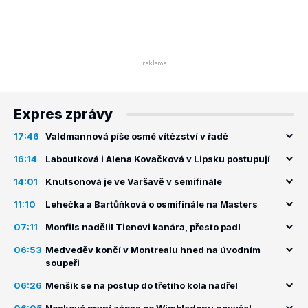
Expres zprávy
17:46
Valdmannová píše osmé vítězství v řadě
16:14
Laboutková i Alena Kovačková v Lipsku postupují
14:01
Knutsonová je ve Varšavě v semifinále
11:10
Lehečka a Bartůňková o osmifinále na Masters
07:11
Monfils nadělil Tienovi kanára, přesto padl
06:53
Medveděv končí v Montrealu hned na úvodním
soupeři
06:26
Menšík se na postup do třetího kola nadřel