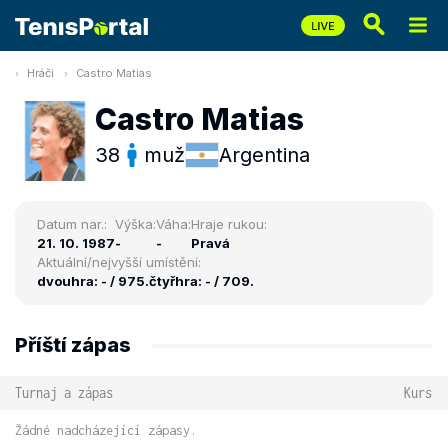
Hráči
Castro Matias
Castro Matias
38
muž
Argentina
Datum nar.:
Výška:
Váha:
Hraje rukou:
21. 10. 1987
-
-
Pravá
Aktuální/nejvyšší umístění:
dvouhra: - / 975.
čtyřhra: - / 709.
Příští zápas
Turnaj a zápas
Kurs
Žádné nadcházející zápasy.