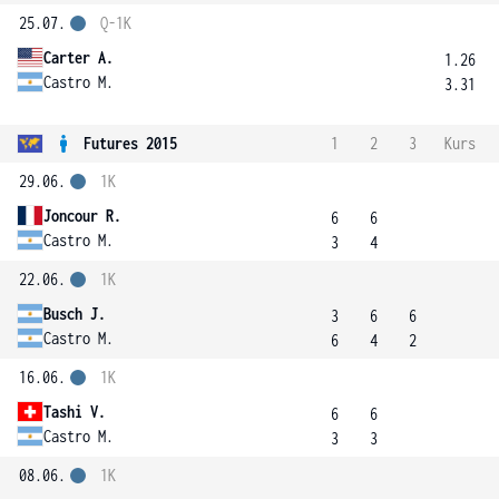
25.07.
Q-1K
Carter A.
1.26
Castro M.
3.31
Futures 2015
1
2
3
Kurs
29.06.
1K
Joncour R.
6
6
Castro M.
3
4
22.06.
1K
Busch J.
3
6
6
Castro M.
6
4
2
16.06.
1K
Tashi V.
6
6
Castro M.
3
3
08.06.
1K