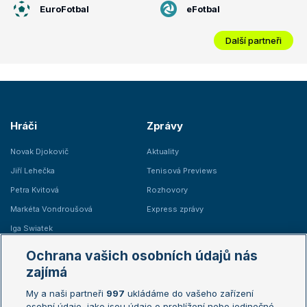
EuroFotbal
eFotbal
Další partneři
Hráči
Zprávy
Novak Djokovič
Aktuality
Jiří Lehečka
Tenisová Previews
Petra Kvitová
Rozhovory
Markéta Vondroušová
Express zprávy
Iga Swiatek
Marie Bouzková
Ochrana vašich osobních údajů nás
Žebříčky
Kalendář turnajů
zajímá
My a naši partneři
997
ukládáme do vašeho zařízení
Žebříček ATP (muži)
Australian Open
osobní údaje, jako jsou údaje o prohlížení nebo jedinečné