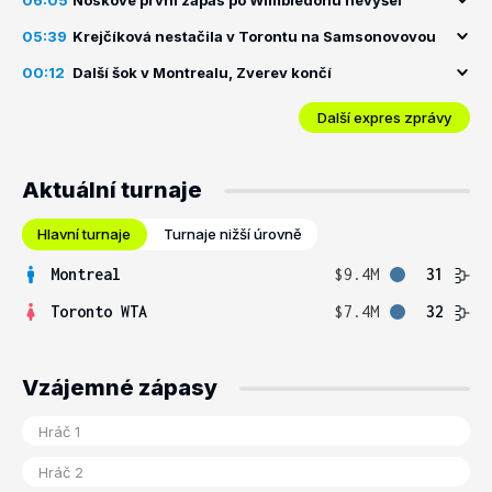
06:05
Noskové první zápas po Wimbledonu nevyšel
05:39
Krejčíková nestačila v Torontu na Samsonovovou
00:12
Další šok v Montrealu, Zverev končí
Další expres zprávy
Aktuální turnaje
Hlavní turnaje
Turnaje nižší úrovně
Montreal
$9.4M
31
Toronto WTA
$7.4M
32
Vzájemné zápasy