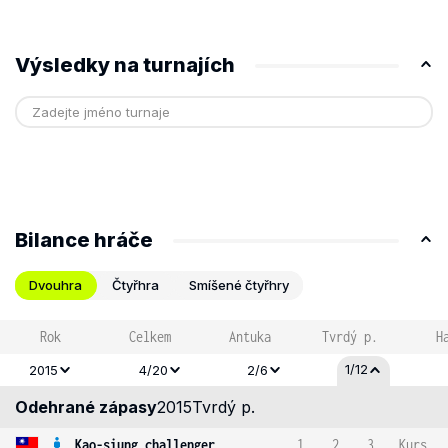
Výsledky na turnajích
Bilance hráče
Dvouhra
Čtyřhra
Smíšené čtyřhry
Rok
Celkem
Antuka
Tvrdý p.
H
1/12
2015
4/20
2/6
Odehrané zápasy
2015
Tvrdý p.
Kao-siung challenger
1
2
3
Kurs