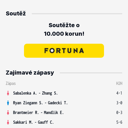
Soutěž
Soutěžte o
10.000 korun!
Zajímavé zápasy
Zápas
H2H
Sabalenka A.
-
Zhang S.
4-1
Ryan Ziegann S.
-
Gadecki T.
3-0
Brantmeier R.
-
Mandlik E.
0-3
Sakkari M.
-
Gauff C.
5-6