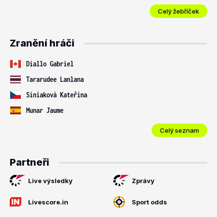
Celý žebříček
Zranění hráči
Diallo Gabriel
Tararudee Lanlana
Siniaková Kateřina
Munar Jaume
Celý seznam
Partneři
Live výsledky
Zprávy
Livescore.in
Sport odds