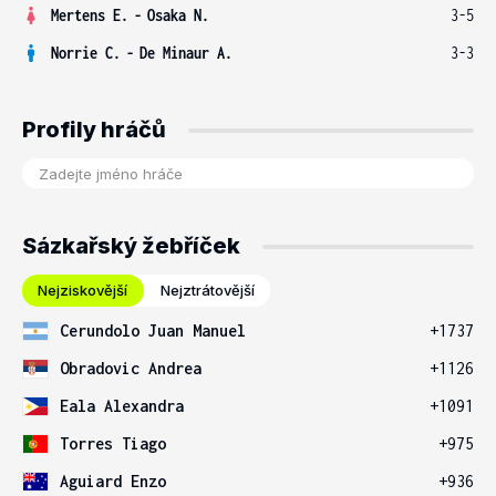
Mertens E.
-
Osaka N.
3-5
Norrie C.
-
De Minaur A.
3-3
Profily hráčů
Sázkařský žebříček
Nejziskovější
Nejztrátovější
Cerundolo Juan Manuel
+1737
Obradovic Andrea
+1126
Eala Alexandra
+1091
Torres Tiago
+975
Aguiard Enzo
+936