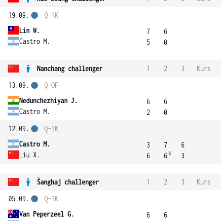
19.09.
Q-1K
Lin W.
7
6
Castro M.
5
0
Nanchang challenger
1
2
3
Kurs
13.09.
Q-OF
Nedunchezhiyan J.
6
6
Castro M.
2
0
12.09.
Q-1K
Castro M.
3
7
6
5
Liu X.
6
6
3
Šanghaj challenger
1
2
3
Kurs
05.09.
Q-1K
Van Peperzeel G.
6
6