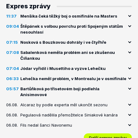
Expres zprávy
11:37
Menšíka čeká těžký boj o osmifinále na Masters
09:04
Štěpánek s volbou povrchu proti Spojeným státům
nesouhlasí
07:15
Nosková s Bouzkovou dohrály i ve čtyřhře
07:08
Sabalenková neměla problém ani se zkušenou
Číňankou
07:04
Jódar vyřídil i Musettiho a vyzve Lehečku
06:33
Lehečka neměl problém, v Montrealu je v osmifinále
05:57
Bartůňková po třísetovém boji podlehla
Anisimovové
06.08.
Alcaraz by podle experta měl ukončit sezonu
06.08.
Pegulaová nadělila přemožitelce Siniakové kanára
06.08.
Fils nedal šanci Navonemu
Další expres zprávy