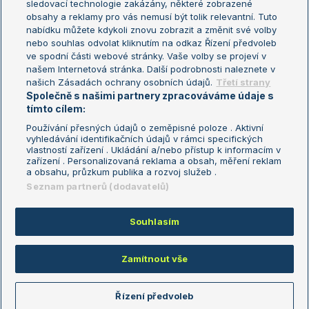
sledovací technologie zakázány, některé zobrazené
Turnaj mistryň
obsahy a reklamy pro vás nemusí být tolik relevantní. Tuto
Aktualní trendy
nabídku můžete kdykoli znovu zobrazit a změnit své volby
nebo souhlas odvolat kliknutím na odkaz Řízení předvoleb
ve spodní části webové stránky. Vaše volby se projeví v
Fotbalové přestupy
našem Internetová stránka. Další podrobnosti naleznete v
Livesport Daily
našich Zásadách ochrany osobních údajů.
Třetí strany
Společně s našimi partnery zpracováváme údaje s
LS Prague Open
tímto cílem:
Používání přesných údajů o zeměpisné poloze . Aktivní
vyhledávání identifikačních údajů v rámci specifických
vlastností zařízení . Ukládání a/nebo přístup k informacím v
Podmínky užití
Nastavení soukromí
zařízení . Personalizovaná reklama a obsah, měření reklam
GDPR a žurnalistika
Reklama
a obsahu, průzkum publika a rozvoj služeb .
Informace o zpracování osobních
Kontakt
Seznam partnerů (dodavatelů)
údajů
Tiráž
Souhlasím
Copyright © 2008-2026 TenisPortal.cz. Využíváme zpravodajství ČTK.
Zamítnout vše
Řízení předvoleb