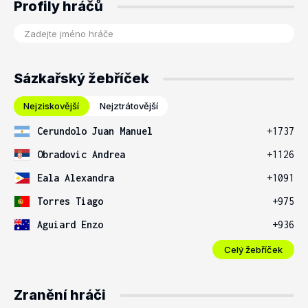
Profily hráčů
Sázkařský žebříček
Nejziskovější
Nejztrátovější
Cerundolo Juan Manuel
+1737
Obradovic Andrea
+1126
Eala Alexandra
+1091
Torres Tiago
+975
Aguiard Enzo
+936
Celý žebříček
Zranění hráči