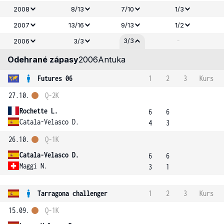
2008
8/13
7/10
1/3
2007
13/16
9/13
1/2
-
3/3
2006
3/3
Odehrané zápasy
2006
Antuka
Futures 06
1
2
3
Kurs
27.10.
Q-2K
Rochette L.
6
6
Catala-Velasco D.
4
3
26.10.
Q-1K
Catala-Velasco D.
6
6
Maggi N.
3
1
Tarragona challenger
1
2
3
Kurs
15.09.
Q-1K