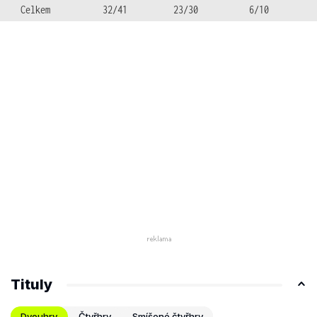
Celkem
32/41
23/30
6/10
Tituly
Dvouhry
Čtyřhry
Smíšené čtyřhry