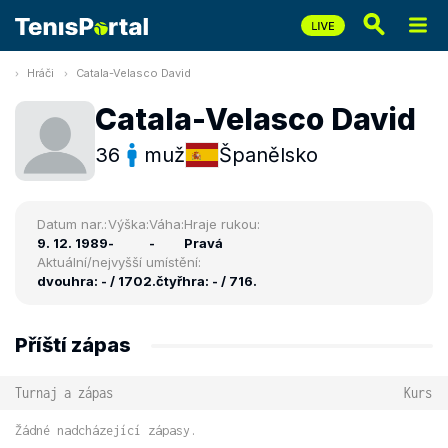
Hráči
Catala-Velasco David
Catala-Velasco David
36
muž
Španělsko
Datum nar.:
Výška:
Váha:
Hraje rukou:
9. 12. 1989
-
-
Pravá
Aktuální/nejvyšší umístění:
dvouhra: - / 1702.
čtyřhra: - / 716.
Příští zápas
Turnaj a zápas
Kurs
Žádné nadcházející zápasy.