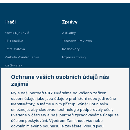
Hráči
Zprávy
Novak Djokovič
Aktuality
Jiří Lehečka
Tenisová Previews
Petra Kvitová
Rozhovory
Markéta Vondroušová
Express zprávy
Iga Swiatek
Marie Bouzková
Ochrana vašich osobních údajů nás
Žebříčky
Kalendář turnajů
zajímá
My a naši partneři
997
ukládáme do vašeho zařízení
Žebříček ATP (muži)
Australian Open
osobní údaje, jako jsou údaje o prohlížení nebo jedinečné
Žebříček WTA (ženy)
French Open
identifikátory, a máme k nim přístup. Výběr Souhlasím
umožňuje, aby sledovací technologie podporovaly účely
Sázkařský žebříček
Wimbledon
uvedené v části My a naši partneři zpracováváme údaje za
US Open
účelem poskytování. Výběrem Zamítnout vše nebo
odvoláním svého souhlasu je zakážete. Pokud jsou
Turnaj mistrů