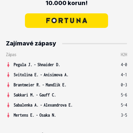
10.000 korun!
Zajímavé zápasy
Zápas
H2H
Pegula J.
-
Shnaider D.
4-0
Svitolina E.
-
Anisimova A.
4-1
Brantmeier R.
-
Mandlik E.
0-3
Sakkari M.
-
Gauff C.
5-6
Sabalenka A.
-
Alexandrova E.
5-4
Mertens E.
-
Osaka N.
3-5