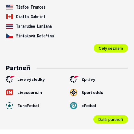
Tiafoe Frances
Diallo Gabriel
Tararudee Lanlana
Siniaková Kateřina
Celý seznam
Partneři
Live výsledky
Zprávy
Livescore.in
Sport odds
EuroFotbal
eFotbal
Další partneři