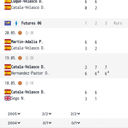
Luque-Velasco D.
6
6
Catala-Velasco D.
0
2
Futures 06
1
2
3
Kurs
20.05.
Q-3K
Martin-Adalia P.
6
6
Catala-Velasco D.
3
2
19.05.
Q-2K
Catala-Velasco D.
2
7
7
4
4
Hernandez-Pastor O.
6
6
6
18.05.
Q-1K
Catala-Velasco D.
6
6
Sego N.
3
1
-
2005
2/2
2/2
-
2004
0/1
0/1