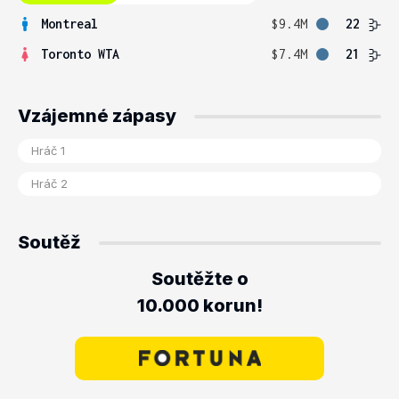
Montreal
$9.4M
22
Toronto WTA
$7.4M
21
Vzájemné zápasy
Soutěž
Soutěžte o
10.000 korun!