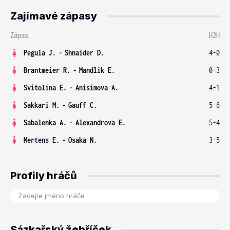
Zajímavé zápasy
Zápas
H2H
Pegula J.
-
Shnaider D.
4-0
Brantmeier R.
-
Mandlik E.
0-3
Svitolina E.
-
Anisimova A.
4-1
Sakkari M.
-
Gauff C.
5-6
Sabalenka A.
-
Alexandrova E.
5-4
Mertens E.
-
Osaka N.
3-5
Profily hráčů
Sázkařský žebříček