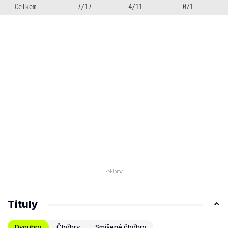
Celkem
7/17
4/11
0/1
Tituly
Dvouhry
Čtyřhry
Smíšené čtyřhry