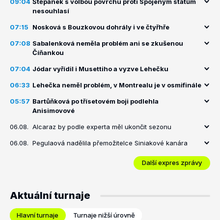
09:04
Štěpánek s volbou povrchu proti Spojeným státům
nesouhlasí
07:15
Nosková s Bouzkovou dohrály i ve čtyřhře
07:08
Sabalenková neměla problém ani se zkušenou
Číňankou
07:04
Jódar vyřídil i Musettiho a vyzve Lehečku
06:33
Lehečka neměl problém, v Montrealu je v osmifinále
05:57
Bartůňková po třísetovém boji podlehla
Anisimovové
06.08.
Alcaraz by podle experta měl ukončit sezonu
06.08.
Pegulaová nadělila přemožitelce Siniakové kanára
Další expres zprávy
Aktuální turnaje
Hlavní turnaje
Turnaje nižší úrovně