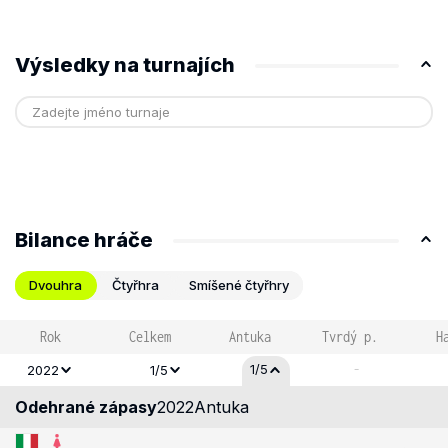
Výsledky na turnajích
Bilance hráče
Dvouhra
Čtyřhra
Smíšené čtyřhry
Rok
Celkem
Antuka
Tvrdý p.
H
-
1/5
2022
1/5
Odehrané zápasy
2022
Antuka