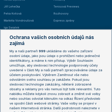
Jiří Lehečka
Tenisová Previews
Petra Kvitová
Rozhovory
Markéta Vondroušová
Express zprávy
Iga Swiatek
Marie Bouzková
Ochrana vašich osobních údajů nás
Žebříčky
Kalendář turnajů
zajímá
My a naši partneři
999
ukládáme do vašeho zařízení
Žebříček ATP (muži)
Australian Open
osobní údaje, jako jsou údaje o prohlížení nebo jedinečné
Žebříček WTA (ženy)
French Open
identifikátory, a máme k nim přístup. Výběr Souhlasím
umožňuje, aby sledovací technologie podporovaly účely
Sázkařský žebříček
Wimbledon
uvedené v části My a naši partneři zpracováváme údaje za
US Open
účelem poskytování. Výběrem Zamítnout vše nebo
odvoláním svého souhlasu je zakážete. Pokud jsou
Turnaj mistrů
sledovací technologie zakázány, některé zobrazené
Turnaj mistryň
obsahy a reklamy pro vás nemusí být tolik relevantní. Tuto
Aktualní trendy
nabídku můžete kdykoli znovu zobrazit a změnit své volby
nebo souhlas odvolat kliknutím na odkaz Řízení předvoleb
ve spodní části webové stránky. Vaše volby se projeví v
Fotbalové přestupy
našem Internetová stránka. Další podrobnosti naleznete v
Livesport Daily