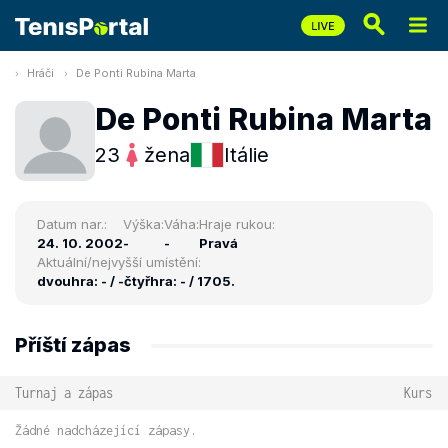
Hráči
De Ponti Rubina Marta
De Ponti Rubina Marta
23
žena
Itálie
Datum nar.:
Výška:
Váha:
Hraje rukou:
24. 10. 2002
-
-
Pravá
Aktuální/nejvyšší umístění:
dvouhra: - / -
čtyřhra: - / 1705.
Příští zápas
Turnaj a zápas
Kurs
Žádné nadcházející zápasy.