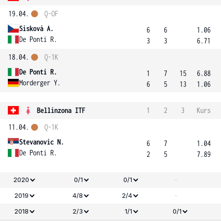
19.04.
Q-OF
Sisková A.
6
6
1.06
De Ponti R.
3
3
6.71
18.04.
Q-1K
De Ponti R.
1
7
15
6.88
Morderger Y.
6
5
13
1.06
Bellinzona ITF
1
2
3
Kurs
11.04.
Q-1K
Stevanovic N.
6
7
1.04
De Ponti R.
2
5
7.89
-
2020
0/1
0/1
-
2019
4/8
2/4
2018
2/3
1/1
0/1