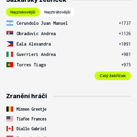
Nejziskovější
Nejztrátovější
Cerundolo Juan Manuel
+1737
Obradovic Andrea
+1126
Eala Alexandra
+1091
Guerrieri Andrea
+981
Torres Tiago
+975
Celý žebříček
Zranění hráči
Minnen Greetje
Tiafoe Frances
Diallo Gabriel