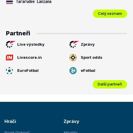
Tararudee Lanlana
Celý seznam
Partneři
Live výsledky
Zprávy
Livescore.in
Sport odds
EuroFotbal
eFotbal
Další partneři
Hráči
Zprávy
Novak Djokovič
Aktuality