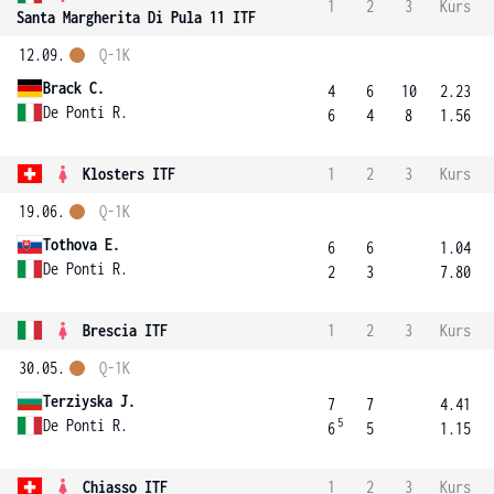
1
2
3
Kurs
Santa Margherita Di Pula 11 ITF
12.09.
Q-1K
Brack C.
4
6
10
2.23
De Ponti R.
6
4
8
1.56
Klosters ITF
1
2
3
Kurs
19.06.
Q-1K
Tothova E.
6
6
1.04
De Ponti R.
2
3
7.80
Brescia ITF
1
2
3
Kurs
30.05.
Q-1K
Terziyska J.
7
7
4.41
5
De Ponti R.
6
5
1.15
Chiasso ITF
1
2
3
Kurs