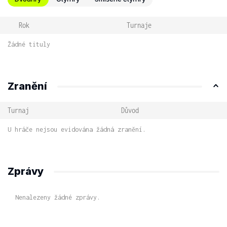
Rok
Turnaje
Žádné tituly
Zranění
Turnaj
Důvod
U hráče nejsou evidována žádná zranění.
Zprávy
Nenalezeny žádné zprávy.