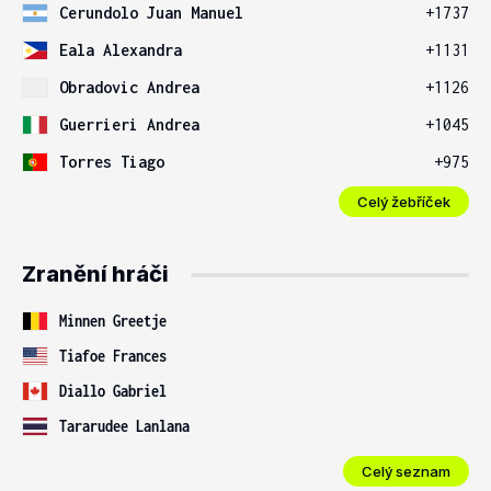
Cerundolo Juan Manuel
+1737
Eala Alexandra
+1131
Obradovic Andrea
+1126
Guerrieri Andrea
+1045
Torres Tiago
+975
Celý žebříček
Zranění hráči
Minnen Greetje
Tiafoe Frances
Diallo Gabriel
Tararudee Lanlana
Celý seznam