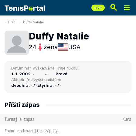
Hráči
Duffy Natalie
Duffy Natalie
24
žena
USA
Datum nar.:
Výška:
Váha:
Hraje rukou:
1. 1. 2002
-
-
Pravá
Aktuální/nejvyšší umístění:
dvouhra: - / -
čtyřhra: - / -
Příští zápas
Turnaj a zápas
Kurs
Žádné nadcházející zápasy.