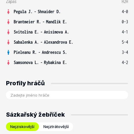
Zápas
H2H
Pegula J.
-
Shnaider D.
4-0
Brantmeier R.
-
Mandlik E.
0-3
Svitolina E.
-
Anisimova A.
4-1
Sabalenka A.
-
Alexandrova E.
5-4
Pieleanu R.
-
Andreescu S.
3-4
Samsonova L.
-
Rybakina E.
4-2
Profily hráčů
Sázkařský žebříček
Nejziskovější
Nejztrátovější