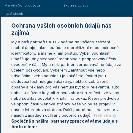
Markéta Vondroušová
Express zprávy
Iga Swiatek
Marie Bouzková
Ochrana vašich osobních údajů nás
Žebříčky
Kalendář turnajů
zajímá
My a naši partneři
999
ukládáme do vašeho zařízení
Žebříček ATP (muži)
Australian Open
osobní údaje, jako jsou údaje o prohlížení nebo jedinečné
Žebříček WTA (ženy)
French Open
identifikátory, a máme k nim přístup. Výběr Souhlasím
umožňuje, aby sledovací technologie podporovaly účely
Sázkařský žebříček
Wimbledon
uvedené v části My a naši partneři zpracováváme údaje za
US Open
účelem poskytování. Výběrem Zamítnout vše nebo
odvoláním svého souhlasu je zakážete. Pokud jsou
Turnaj mistrů
sledovací technologie zakázány, některé zobrazené
Turnaj mistryň
obsahy a reklamy pro vás nemusí být tolik relevantní. Tuto
Aktualní trendy
nabídku můžete kdykoli znovu zobrazit a změnit své volby
nebo souhlas odvolat kliknutím na odkaz Řízení předvoleb
ve spodní části webové stránky. Vaše volby se projeví v
Fotbalové přestupy
našem Internetová stránka. Další podrobnosti naleznete v
Livesport Daily
našich Zásadách ochrany osobních údajů.
Třetí strany
Společně s našimi partnery zpracováváme údaje s
LS Prague Open
tímto cílem: