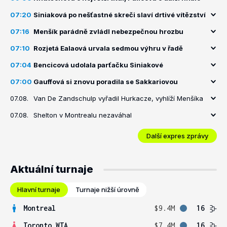
07:20
Siniaková po nešťastné skreči slaví drtivé vítězství
07:16
Menšík parádně zvládl nebezpečnou hrozbu
07:10
Rozjetá Ealaová urvala sedmou výhru v řadě
07:04
Bencicová udolala parťačku Siniakové
07:00
Gauffová si znovu poradila se Sakkariovou
07.08.
Van De Zandschulp vyřadil Hurkacze, vyhlíží Menšíka
07.08.
Shelton v Montrealu nezaváhal
Další expres zprávy
Aktuální turnaje
Hlavní turnaje
Turnaje nižší úrovně
Montreal
$9.4M
16
Toronto WTA
$7.4M
16