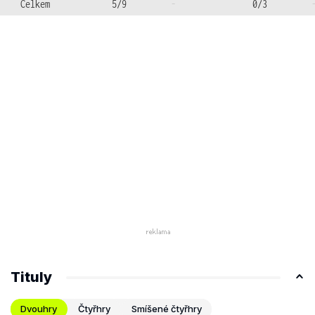
Celkem
5/9
-
0/3
Tituly
Dvouhry
Čtyřhry
Smíšené čtyřhry