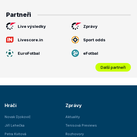
Partneři
Live výsledky
Zprávy
Livescore.in
Sport odds
EuroFotbal
eFotbal
Další partneři
Hráči
Zprávy
Novak Djokovič
Aktuality
Jiří Lehečka
Tenisová Previews
Petra Kvitová
Rozhovory