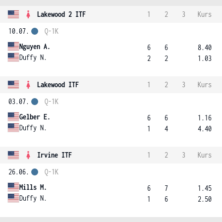
Lakewood 2 ITF
1
2
3
Kurs
10.07.
Q-1K
Nguyen A.
6
6
8.40
Duffy N.
2
2
1.03
Lakewood ITF
1
2
3
Kurs
03.07.
Q-1K
Gelber E.
6
6
1.16
Duffy N.
1
4
4.40
Irvine ITF
1
2
3
Kurs
26.06.
Q-1K
Mills M.
6
7
1.45
Duffy N.
1
6
2.50