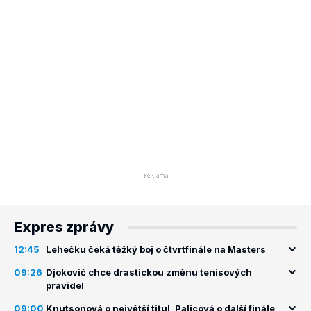
Expres zprávy
12:45
Lehečku čeká těžký boj o čtvrtfinále na Masters
09:26
Djokovič chce drastickou změnu tenisových
pravidel
09:00
Knutsonová o největší titul, Palicová o další finále