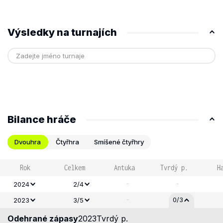
Výsledky na turnajích
Bilance hráče
Dvouhra
Čtyřhra
Smíšené čtyřhry
Rok
Celkem
Antuka
Tvrdý p.
H
-
-
2024
2/4
-
0/3
2023
3/5
Odehrané zápasy
2023
Tvrdý p.