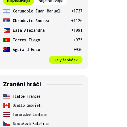
Nejziskovější
Nejztrátovější
Cerundolo Juan Manuel
+1737
Obradovic Andrea
+1126
Eala Alexandra
+1091
Torres Tiago
+975
Aguiard Enzo
+936
Celý žebříček
Zranění hráči
Tiafoe Frances
Diallo Gabriel
Tararudee Lanlana
Siniaková Kateřina