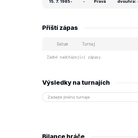
15. 7. 1985
-
-
Pravá
dvouhra: -
Příští zápas
Datum
Turnaj
Žádné nadcházející zápasy.
Výsledky na turnajích
Bilance hráče