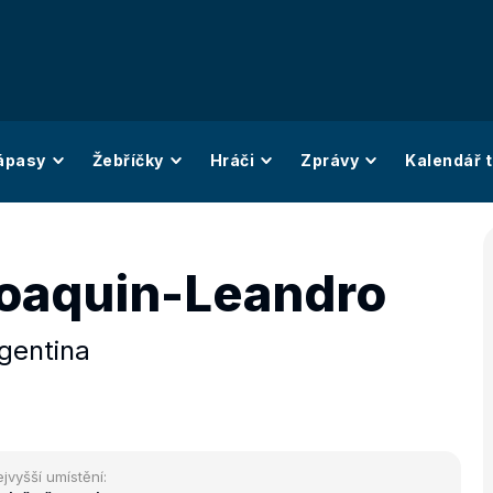
ápasy
Žebříčky
Hráči
Zprávy
Kalendář t
Joaquin-Leandro
gentina
jvyšší umístění: