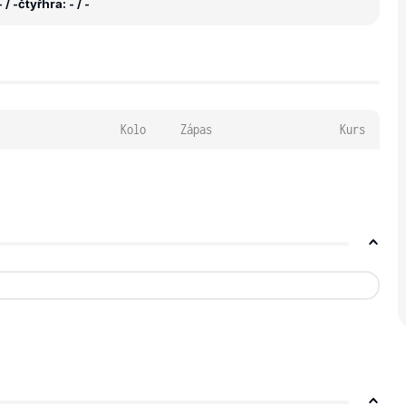
 / -
čtyřhra: - / -
Kolo
Zápas
Kurs