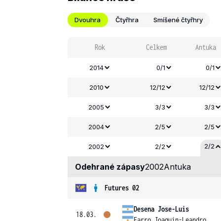
Dvouhra
Čtyřhra
Smíšené čtyřhry
Rok
Celkem
Antuka
2014
0/1
0/1
2010
12/12
12/12
2005
3/3
3/3
2004
2/5
2/5
2/2
2002
2/2
Odehrané zápasy
2002
Antuka
Futures 02
Desena Jose-Luis
18.03.
Farro Joaquin-Leandro