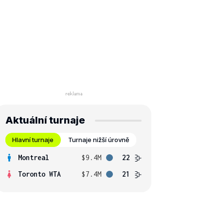
Aktuální turnaje
Hlavní turnaje
Turnaje nižší úrovně
Montreal
$9.4M
22
Toronto WTA
$7.4M
21