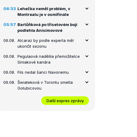
06:33
Lehečka neměl problém, v
Montrealu je v osmifinále
05:57
Bartůňková po třísetovém boji
podlehla Anisimovové
06.08.
Alcaraz by podle experta měl
ukončit sezonu
06.08.
Pegulaová nadělila přemožitelce
Siniakové kanára
06.08.
Fils nedal šanci Navonemu
06.08.
Šwiateková v Torontu smetla
Golubicovou
Další expres zprávy