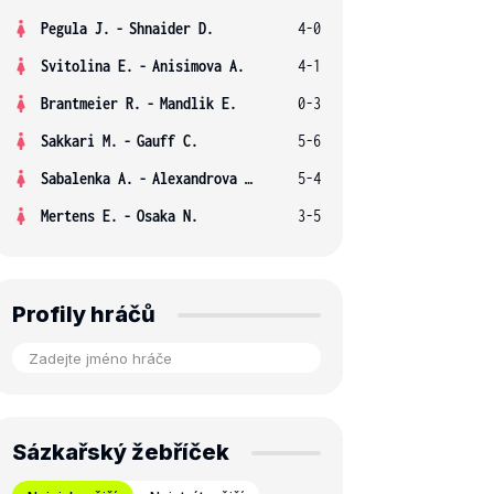
Pegula J.
-
Shnaider D.
4-0
Svitolina E.
-
Anisimova A.
4-1
Brantmeier R.
-
Mandlik E.
0-3
Sakkari M.
-
Gauff C.
5-6
Sabalenka A.
-
Alexandrova E.
5-4
Mertens E.
-
Osaka N.
3-5
Profily hráčů
Sázkařský žebříček