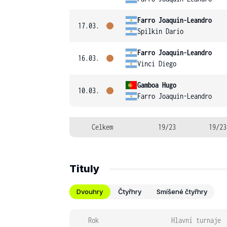
Farro Joaquin-Leandro
17.03.
Spilkin Dario
Farro Joaquin-Leandro
16.03.
Vinci Diego
Gamboa Hugo
10.03.
Farro Joaquin-Leandro
Celkem
19/23
19/23
Tituly
Dvouhry
Čtyřhry
Smíšené čtyřhry
Rok
Hlavní turnaje