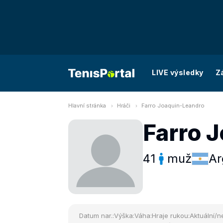
LIVE výsledky
Z
Hlavní stránka
Hráči
Farro Joaquin-Leandro
Farro 
41
muž
Ar
Datum nar.:
Výška:
Váha:
Hraje rukou:
Aktuální/ne