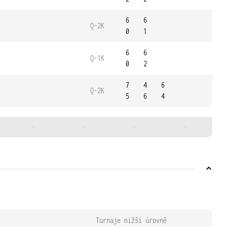
6
6
Q-2K
0
1
6
6
Q-1K
0
2
7
4
6
Q-2K
5
6
4
-
-
-
-
Turnaje nižší úrovně