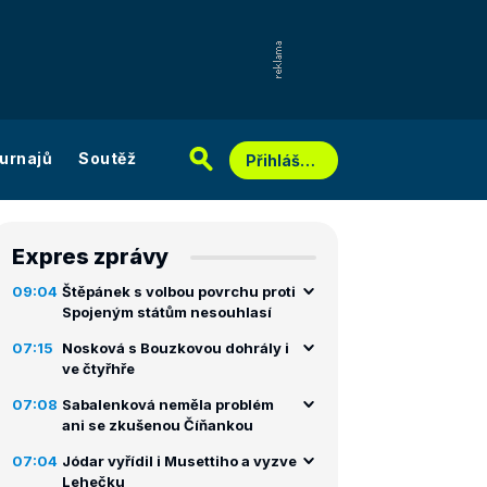
urnajů
Soutěž
Přihlášení
Expres zprávy
09:04
Štěpánek s volbou povrchu proti
Spojeným státům nesouhlasí
07:15
Nosková s Bouzkovou dohrály i
ve čtyřhře
07:08
Sabalenková neměla problém
ani se zkušenou Číňankou
07:04
Jódar vyřídil i Musettiho a vyzve
Lehečku