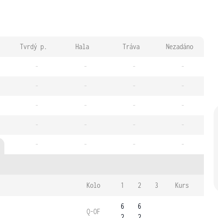
Tvrdý p.
Hala
Tráva
Nezadáno
-
-
-
-
-
-
-
-
-
-
-
-
-
-
-
-
-
-
-
-
Kolo
1
2
3
Kurs
6
6
Q-OF
2
2