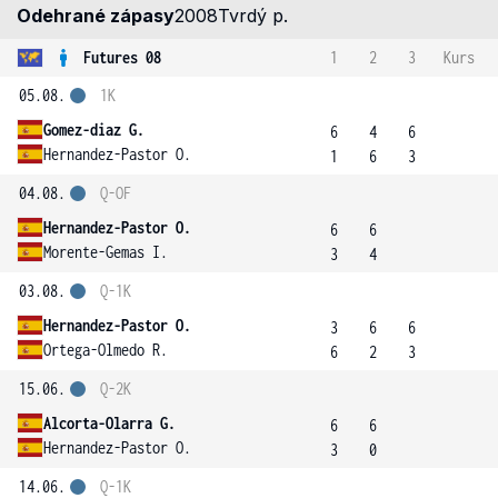
Odehrané zápasy
2008
Tvrdý p.
Futures 08
1
2
3
Kurs
05.08.
1K
Gomez-diaz G.
6
4
6
Hernandez-Pastor O.
1
6
3
04.08.
Q-OF
Hernandez-Pastor O.
6
6
Morente-Gemas I.
3
4
03.08.
Q-1K
Hernandez-Pastor O.
3
6
6
Ortega-Olmedo R.
6
2
3
15.06.
Q-2K
Alcorta-Olarra G.
6
6
Hernandez-Pastor O.
3
0
14.06.
Q-1K