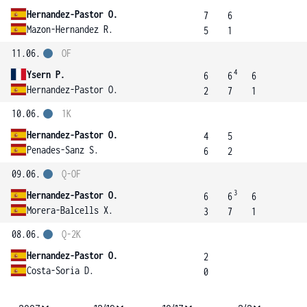
Hernandez-Pastor O.
7
6
Mazon-Hernandez R.
5
1
11.06.
OF
4
Ysern P.
6
6
6
Hernandez-Pastor O.
2
7
1
10.06.
1K
Hernandez-Pastor O.
4
5
Penades-Sanz S.
6
2
09.06.
Q-OF
3
Hernandez-Pastor O.
6
6
6
Morera-Balcells X.
3
7
1
08.06.
Q-2K
Hernandez-Pastor O.
2
Costa-Soria D.
0