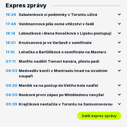
Expres zprávy
19:26
Sabalenková si podmínky v Torontu užívá
17:46
Valdmannová píše osmé vítězství v řadě
16:14
Laboutková i Alena Kovačková v Lipsku postupují
14:01
Knutsonová je ve Varšavě v semifinále
11:10
Lehečka a Bartůňková o osmifinále na Masters
07:11
Monfils nadělil Tienovi kanára, přesto padl
06:53
Medveděv končí v Montrealu hned na úvodním
soupeři
06:26
Menšík se na postup do třetího kola nadřel
06:05
Noskové první zápas po Wimbledonu nevyšel
05:39
Krejčíková nestačila v Torontu na Samsonovovou
Další expres zprávy