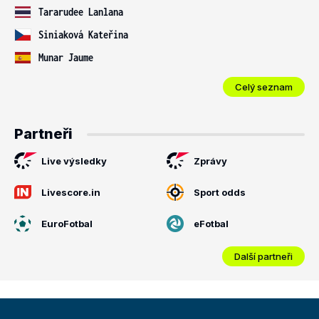
Tararudee Lanlana
Siniaková Kateřina
Munar Jaume
Celý seznam
Partneři
Live výsledky
Zprávy
Livescore.in
Sport odds
EuroFotbal
eFotbal
Další partneři