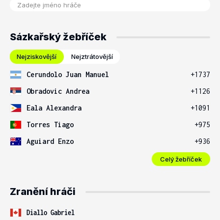
Sázkařský žebříček
Nejziskovější
Nejztrátovější
Cerundolo Juan Manuel
+1737
Obradovic Andrea
+1126
Eala Alexandra
+1091
Torres Tiago
+975
Aguiard Enzo
+936
Celý žebříček
Zranění hráči
Diallo Gabriel