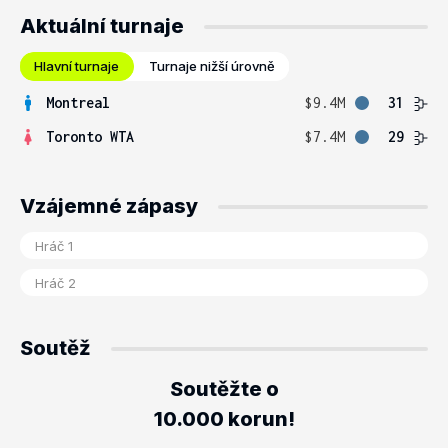
Aktuální turnaje
Hlavní turnaje
Turnaje nižší úrovně
Montreal
$9.4M
31
Toronto WTA
$7.4M
29
Vzájemné zápasy
Soutěž
Soutěžte o
10.000 korun!