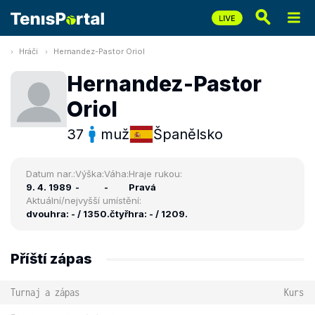
Hráči
Hernandez-Pastor Oriol
Hernandez-Pastor
Oriol
37
muž
Španělsko
Datum nar.:
Výška:
Váha:
Hraje rukou:
9. 4. 1989
-
-
Pravá
Aktuální/nejvyšší umístění:
dvouhra: - / 1350.
čtyřhra: - / 1209.
Příští zápas
Turnaj a zápas
Kurs