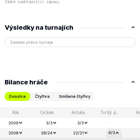
Žádné nadcházející zápasy.
Výsledky na turnajích
Bilance hráče
Dvouhra
Čtyřhra
Smíšené čtyřhry
Rok
Celkem
Antuka
Tvrdý p.
H
-
2009
3/3
3/3
6/3
2008
28/24
22/21