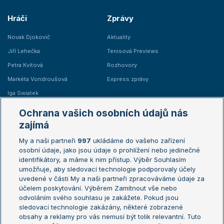
Hráči
Zprávy
Novak Djokovič
Aktuality
Jiří Lehečka
Tenisová Previews
Petra Kvitová
Rozhovory
Markéta Vondroušová
Express zprávy
Iga Swiatek
Marie Bouzková
Ochrana vašich osobních údajů nás
Žebříčky
Kalendář turnajů
zajímá
My a naši partneři
997
ukládáme do vašeho zařízení
Žebříček ATP (muži)
Australian Open
osobní údaje, jako jsou údaje o prohlížení nebo jedinečné
Žebříček WTA (ženy)
French Open
identifikátory, a máme k nim přístup. Výběr Souhlasím
umožňuje, aby sledovací technologie podporovaly účely
Sázkařský žebříček
Wimbledon
uvedené v části My a naši partneři zpracováváme údaje za
US Open
účelem poskytování. Výběrem Zamítnout vše nebo
odvoláním svého souhlasu je zakážete. Pokud jsou
Turnaj mistrů
sledovací technologie zakázány, některé zobrazené
Turnaj mistryň
obsahy a reklamy pro vás nemusí být tolik relevantní. Tuto