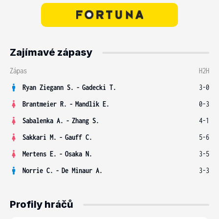
Zajímavé zápasy
Zápas
H2H
Ryan Ziegann S.
-
Gadecki T.
3-0
Brantmeier R.
-
Mandlik E.
0-3
Sabalenka A.
-
Zhang S.
4-1
Sakkari M.
-
Gauff C.
5-6
Mertens E.
-
Osaka N.
3-5
Norrie C.
-
De Minaur A.
3-3
Profily hráčů