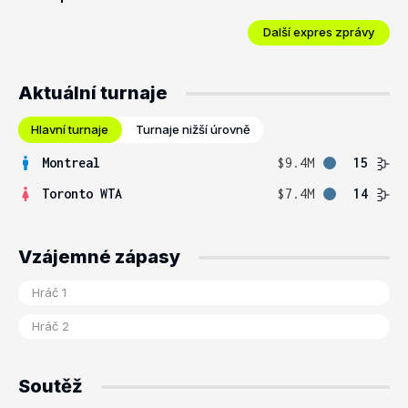
Další expres zprávy
Aktuální turnaje
Hlavní turnaje
Turnaje nižší úrovně
Montreal
$9.4M
15
Toronto WTA
$7.4M
14
Vzájemné zápasy
Soutěž