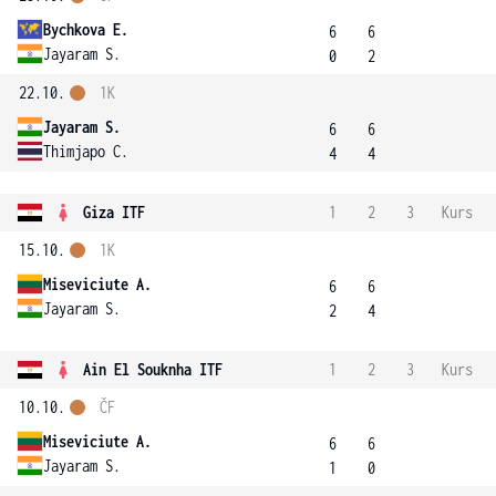
Bychkova E.
6
6
Jayaram S.
0
2
22.10.
1K
Jayaram S.
6
6
Thimjapo C.
4
4
Giza ITF
1
2
3
Kurs
15.10.
1K
Miseviciute A.
6
6
Jayaram S.
2
4
Ain El Souknha ITF
1
2
3
Kurs
10.10.
ČF
Miseviciute A.
6
6
Jayaram S.
1
0