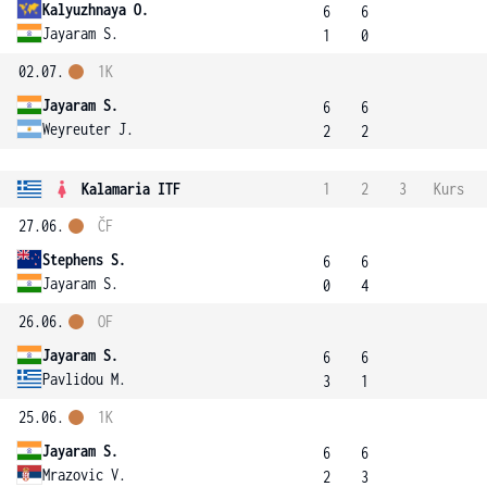
Kalyuzhnaya O.
6
6
Jayaram S.
1
0
02.07.
1K
Jayaram S.
6
6
Weyreuter J.
2
2
Kalamaria ITF
1
2
3
Kurs
27.06.
ČF
Stephens S.
6
6
Jayaram S.
0
4
26.06.
OF
Jayaram S.
6
6
Pavlidou M.
3
1
25.06.
1K
Jayaram S.
6
6
Mrazovic V.
2
3