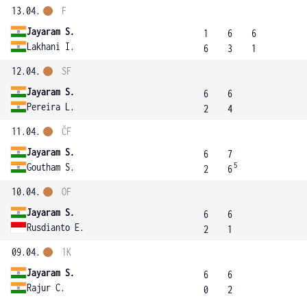
13.04.
F
Jayaram S.
1
6
6
Lakhani I.
6
3
1
12.04.
SF
Jayaram S.
6
6
Pereira L.
2
4
11.04.
ČF
Jayaram S.
6
7
5
Goutham S.
2
6
10.04.
OF
Jayaram S.
6
6
Rusdianto E.
2
1
09.04.
1K
Jayaram S.
6
6
Rajur C.
0
2