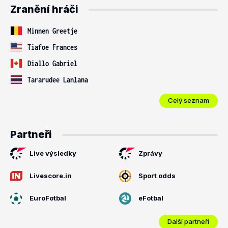
Zranění hráči
Minnen Greetje
Tiafoe Frances
Diallo Gabriel
Tararudee Lanlana
Celý seznam
Partneři
Live výsledky
Zprávy
Livescore.in
Sport odds
EuroFotbal
eFotbal
Další partneři