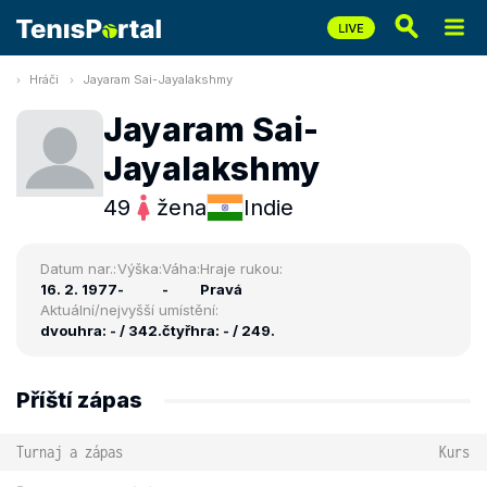
Hráči
Jayaram Sai-Jayalakshmy
Jayaram Sai-
Jayalakshmy
49
žena
Indie
Datum nar.:
Výška:
Váha:
Hraje rukou:
16. 2. 1977
-
-
Pravá
Aktuální/nejvyšší umístění:
dvouhra: - / 342.
čtyřhra: - / 249.
Příští zápas
Turnaj a zápas
Kurs