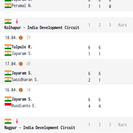
Perumal N.
7
1
0
1
2
3
Kurs
Kolhapur - India Development Circuit
18.04.
ČF
Tulpule R.
6
6
Jayaram S.
1
1
17.04.
OF
Jayaram S.
6
6
Sasidharan S.
2
1
16.04.
1K
Jayaram S.
6
6
Rusdianto E.
4
4
1
2
3
Kurs
Nagpur - India Development Circuit