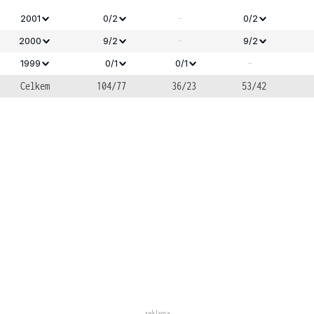
-
2001
0/2
0/2
-
2000
9/2
9/2
-
1999
0/1
0/1
Celkem
104/77
36/23
53/42