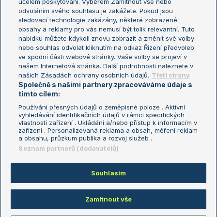
účelem poskytování. Výběrem Zamítnout vše nebo
odvoláním svého souhlasu je zakážete. Pokud jsou
Turnaj mistrů
sledovací technologie zakázány, některé zobrazené
Turnaj mistryň
obsahy a reklamy pro vás nemusí být tolik relevantní. Tuto
Aktualní trendy
nabídku můžete kdykoli znovu zobrazit a změnit své volby
nebo souhlas odvolat kliknutím na odkaz Řízení předvoleb
ve spodní části webové stránky. Vaše volby se projeví v
Fotbalové přestupy
našem Internetová stránka. Další podrobnosti naleznete v
Livesport Daily
našich Zásadách ochrany osobních údajů.
Třetí strany
Společně s našimi partnery zpracováváme údaje s
LS Prague Open
tímto cílem:
Používání přesných údajů o zeměpisné poloze . Aktivní
vyhledávání identifikačních údajů v rámci specifických
vlastností zařízení . Ukládání a/nebo přístup k informacím v
Podmínky užití
Nastavení soukromí
zařízení . Personalizovaná reklama a obsah, měření reklam
GDPR a žurnalistika
Reklama
a obsahu, průzkum publika a rozvoj služeb .
Informace o zpracování osobních
Kontakt
Seznam partnerů (dodavatelů)
údajů
Tiráž
Souhlasím
Copyright © 2008-2026 TenisPortal.cz. Využíváme zpravodajství ČTK.
Zamítnout vše