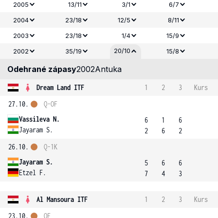
2005
13/11
3/1
6/7
2004
23/18
12/5
8/11
2003
23/18
1/4
15/9
20/10
2002
35/19
15/8
Odehrané zápasy
2002
Antuka
Dream Land ITF
1
2
3
Kurs
27.10.
Q-OF
Vassileva N.
6
1
6
Jayaram S.
2
6
2
26.10.
Q-1K
Jayaram S.
5
6
6
Etzel F.
7
4
3
Al Mansoura ITF
1
2
3
Kurs
23.10.
OF