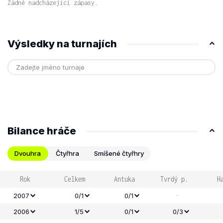
Žádné nadcházející zápasy.
Výsledky na turnajích
Bilance hráče
Dvouhra
Čtyřhra
Smíšené čtyřhry
Rok
Celkem
Antuka
Tvrdý p.
H
-
2007
0/1
0/1
2006
1/5
0/1
0/3