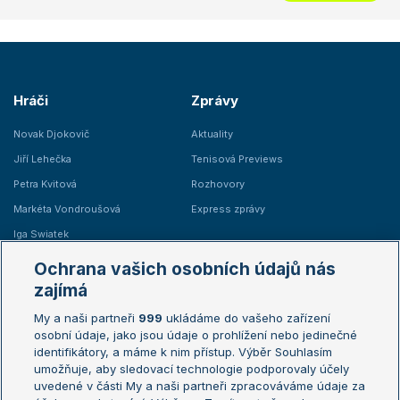
Hráči
Zprávy
Novak Djokovič
Aktuality
Jiří Lehečka
Tenisová Previews
Petra Kvitová
Rozhovory
Markéta Vondroušová
Express zprávy
Iga Swiatek
Marie Bouzková
Ochrana vašich osobních údajů nás
Žebříčky
Kalendář turnajů
zajímá
My a naši partneři
999
ukládáme do vašeho zařízení
Žebříček ATP (muži)
Australian Open
osobní údaje, jako jsou údaje o prohlížení nebo jedinečné
Žebříček WTA (ženy)
French Open
identifikátory, a máme k nim přístup. Výběr Souhlasím
umožňuje, aby sledovací technologie podporovaly účely
Sázkařský žebříček
Wimbledon
uvedené v části My a naši partneři zpracováváme údaje za
US Open