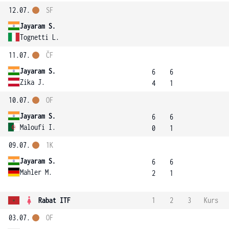
12.07.
SF
Jayaram S.
Tognetti L.
11.07.
ČF
Jayaram S.
6
6
Zika J.
4
1
10.07.
OF
Jayaram S.
6
6
Maloufi I.
0
1
09.07.
1K
Jayaram S.
6
6
Mahler M.
2
1
Rabat ITF
1
2
3
Kurs
03.07.
OF