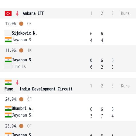
Ankara ITF
1
2
3
Kurs
12.06.
OF
Sijakovic N.
6
6
Jayaram S.
4
4
11.06.
1K
Jayaram S.
0
6
6
Ilic D.
6
2
3
1
2
3
Kurs
Pune - India Development Circuit
24.04.
ČF
Bhambri A.
6
6
6
Jayaram S.
3
7
4
23.04.
OF
Jayaram S.
6
6
6