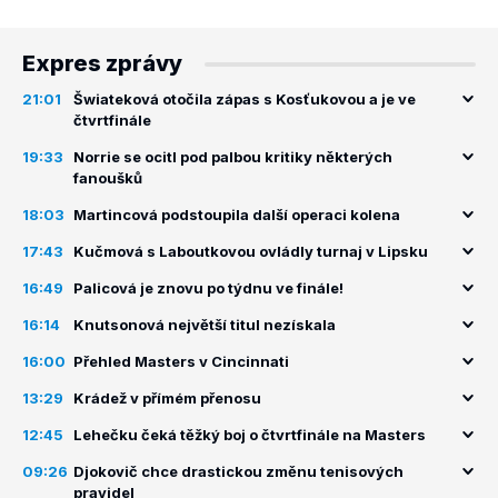
Expres zprávy
21:01
Šwiateková otočila zápas s Kosťukovou a je ve
čtvrtfinále
19:33
Norrie se ocitl pod palbou kritiky některých
fanoušků
18:03
Martincová podstoupila další operaci kolena
17:43
Kučmová s Laboutkovou ovládly turnaj v Lipsku
16:49
Palicová je znovu po týdnu ve finále!
16:14
Knutsonová největší titul nezískala
16:00
Přehled Masters v Cincinnati
13:29
Krádež v přímém přenosu
12:45
Lehečku čeká těžký boj o čtvrtfinále na Masters
09:26
Djokovič chce drastickou změnu tenisových
pravidel