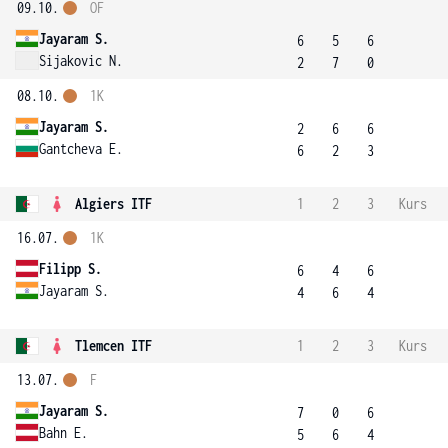
09.10.
OF
Jayaram S.
6
5
6
Sijakovic N.
2
7
0
08.10.
1K
Jayaram S.
2
6
6
Gantcheva E.
6
2
3
Algiers ITF
1
2
3
Kurs
16.07.
1K
Filipp S.
6
4
6
Jayaram S.
4
6
4
Tlemcen ITF
1
2
3
Kurs
13.07.
F
Jayaram S.
7
0
6
Bahn E.
5
6
4