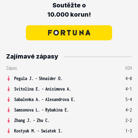
Soutěžte o
10.000 korun!
Zajímavé zápasy
Zápas
H2H
Pegula J.
-
Shnaider D.
4-0
Svitolina E.
-
Anisimova A.
4-1
Sabalenka A.
-
Alexandrova E.
5-4
Samsonova L.
-
Rybakina E.
4-2
Zhang J.
-
Zhu C.
2-2
Kostyuk M.
-
Swiatek I.
1-3