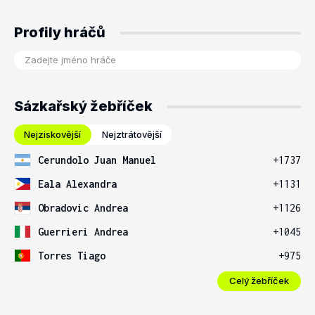
Profily hráčů
Sázkařský žebříček
Nejziskovější
Nejztrátovější
Cerundolo Juan Manuel
+1737
Eala Alexandra
+1131
Obradovic Andrea
+1126
Guerrieri Andrea
+1045
Torres Tiago
+975
Celý žebříček