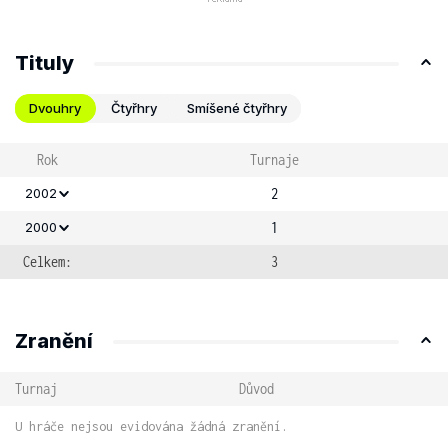
Tituly
Dvouhry
Čtyřhry
Smíšené čtyřhry
Rok
Turnaje
2
2002
1
2000
Celkem:
3
Zranění
Turnaj
Důvod
U hráče nejsou evidována žádná zranění.