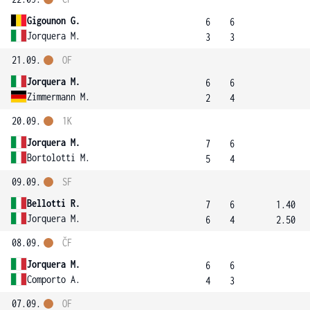
Gigounon G.
6
6
Jorquera M.
3
3
21.09.
OF
Jorquera M.
6
6
Zimmermann M.
2
4
20.09.
1K
Jorquera M.
7
6
Bortolotti M.
5
4
09.09.
SF
Bellotti R.
7
6
1.40
Jorquera M.
6
4
2.50
08.09.
ČF
Jorquera M.
6
6
Comporto A.
4
3
07.09.
OF