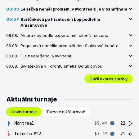
06:33
Lehečka neměl problém, v Montrealu je v osmifinále
05:57
Bartůňková po třísetovém boji podlehla
Anisimovové
06.08.
Alcaraz by podle experta měl ukončit sezonu
06.08.
Pegulaová nadělila přemožitelce Siniakové kanára
06.08.
Fils nedal šanci Navonemu
06.08.
Šwiateková v Torontu smetla Golubicovou
Další expres zprávy
Aktuální turnaje
Hlavní turnaje
Turnaje nižší úrovně
Montreal
$9.4M
22
Toronto WTA
$7.4M
21