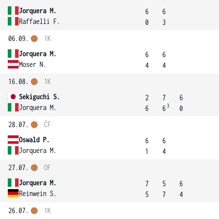
Jorquera M.
6
6
Raffaelli F.
0
3
06.09.
1K
Jorquera M.
6
6
Moser N.
4
4
16.08.
1K
Sekiguchi S.
2
7
6
3
Jorquera M.
6
6
0
28.07.
ČF
Oswald P.
6
6
Jorquera M.
1
4
27.07.
OF
Jorquera M.
7
5
6
Reinwein S.
5
7
4
26.07.
1K