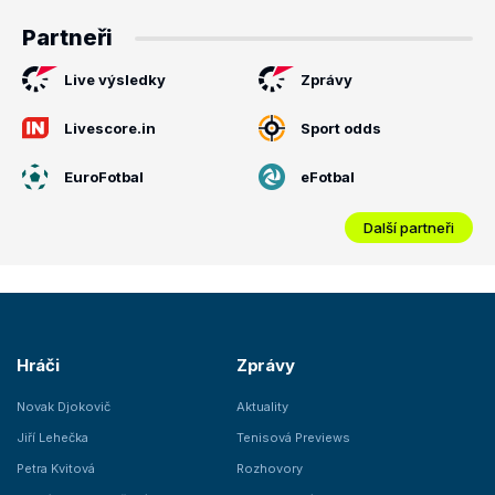
Partneři
Live výsledky
Zprávy
Livescore.in
Sport odds
EuroFotbal
eFotbal
Další partneři
Hráči
Zprávy
Novak Djokovič
Aktuality
Jiří Lehečka
Tenisová Previews
Petra Kvitová
Rozhovory