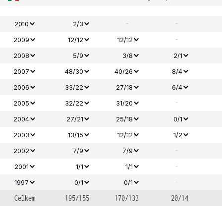
-
-
2010
2/3
-
2009
12/12
12/12
2008
5/9
3/8
2/1
2007
48/30
40/26
8/4
2006
33/22
27/18
6/4
-
2005
32/22
31/20
2004
27/21
25/18
0/1
2003
13/15
12/12
1/2
-
2002
7/9
7/9
-
2001
1/1
1/1
-
1997
0/1
0/1
Celkem
195/155
170/133
20/14