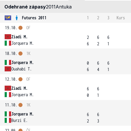
Odehrané zápasy
2011
Antuka
Futures 2011
1
2
3
Kurs
19.10.
OF
Ziadi M.
2
6
6
Jorquera M.
6
2
1
18.10.
1K
Jorquera M.
0
6
6
Ouahabi T.
6
4
1
12.10.
OF
Ziadi M.
6
6
Jorquera M.
0
1
11.10.
1K
Jorquera M.
6
6
Burzi E.
2
3
22.09.
ČF