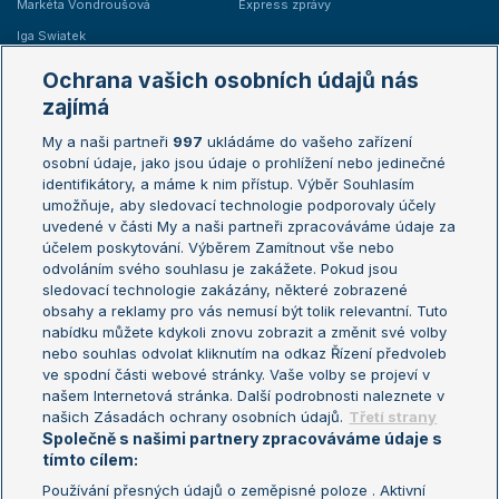
Markéta Vondroušová
Express zprávy
Iga Swiatek
Marie Bouzková
Ochrana vašich osobních údajů nás
Žebříčky
Kalendář turnajů
zajímá
My a naši partneři
997
ukládáme do vašeho zařízení
Žebříček ATP (muži)
Australian Open
osobní údaje, jako jsou údaje o prohlížení nebo jedinečné
Žebříček WTA (ženy)
French Open
identifikátory, a máme k nim přístup. Výběr Souhlasím
umožňuje, aby sledovací technologie podporovaly účely
Sázkařský žebříček
Wimbledon
uvedené v části My a naši partneři zpracováváme údaje za
US Open
účelem poskytování. Výběrem Zamítnout vše nebo
odvoláním svého souhlasu je zakážete. Pokud jsou
Turnaj mistrů
sledovací technologie zakázány, některé zobrazené
Turnaj mistryň
obsahy a reklamy pro vás nemusí být tolik relevantní. Tuto
Aktualní trendy
nabídku můžete kdykoli znovu zobrazit a změnit své volby
nebo souhlas odvolat kliknutím na odkaz Řízení předvoleb
ve spodní části webové stránky. Vaše volby se projeví v
Fotbalové přestupy
našem Internetová stránka. Další podrobnosti naleznete v
Livesport Daily
našich Zásadách ochrany osobních údajů.
Třetí strany
Společně s našimi partnery zpracováváme údaje s
LS Prague Open
tímto cílem:
Používání přesných údajů o zeměpisné poloze . Aktivní