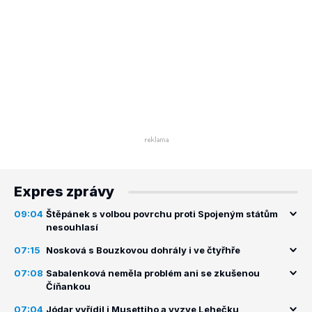
Expres zprávy
09:04
Štěpánek s volbou povrchu proti Spojeným státům
nesouhlasí
07:15
Nosková s Bouzkovou dohrály i ve čtyřhře
07:08
Sabalenková neměla problém ani se zkušenou
Číňankou
07:04
Jódar vyřídil i Musettiho a vyzve Lehečku