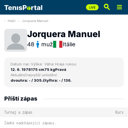
Hráči
Jorquera Manuel
Jorquera Manuel
48
muž
Itálie
Datum nar.:
Výška:
Váha:
Hraje rukou:
12. 6. 1978
175 cm
75 kg
Pravá
Aktuální/nejvyšší umístění:
dvouhra: - / 305.
čtyřhra: - / 136.
Příští zápas
Turnaj a zápas
Kurs
Žádné nadcházející zápasy.