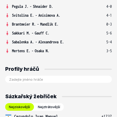
Pegula J.
-
Shnaider D.
4-0
Svitolina E.
-
Anisimova A.
4-1
Brantmeier R.
-
Mandlik E.
0-3
Sakkari M.
-
Gauff C.
5-6
Sabalenka A.
-
Alexandrova E.
5-4
Mertens E.
-
Osaka N.
3-5
Profily hráčů
Sázkařský žebříček
Nejziskovější
Nejztrátovější
Cerundolo Juan Manuel
+1737