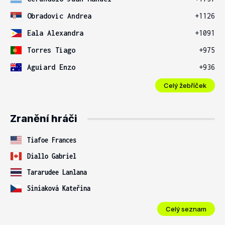
Obradovic Andrea
+1126
Eala Alexandra
+1091
Torres Tiago
+975
Aguiard Enzo
+936
Celý žebříček
Zranění hráči
Tiafoe Frances
Diallo Gabriel
Tararudee Lanlana
Siniaková Kateřina
Celý seznam