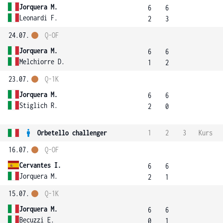
Jorquera M.
6
6
Leonardi F.
2
3
24.07.
Q-OF
Jorquera M.
6
6
Melchiorre D.
1
2
23.07.
Q-1K
Jorquera M.
6
6
Stiglich R.
2
0
Orbetello challenger
1
2
3
Kurs
16.07.
Q-OF
Cervantes I.
6
6
Jorquera M.
2
1
15.07.
Q-1K
Jorquera M.
6
6
Becuzzi E.
0
1