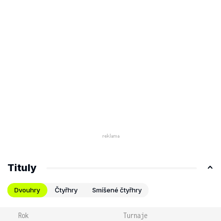
Tituly
Dvouhry
Čtyřhry
Smíšené čtyřhry
Rok
Turnaje