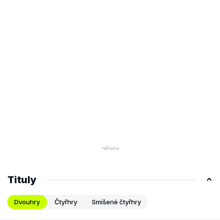
Tituly
Dvouhry
Čtyřhry
Smíšené čtyřhry