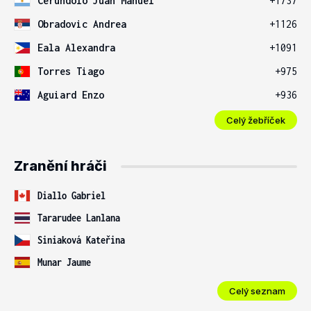
Cerundolo Juan Manuel
+1737
Obradovic Andrea
+1126
Eala Alexandra
+1091
Torres Tiago
+975
Aguiard Enzo
+936
Celý žebříček
Zranění hráči
Diallo Gabriel
Tararudee Lanlana
Siniaková Kateřina
Munar Jaume
Celý seznam