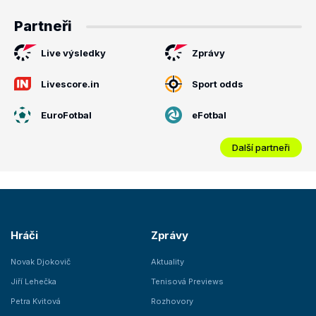
Partneři
Live výsledky
Zprávy
Livescore.in
Sport odds
EuroFotbal
eFotbal
Další partneři
Hráči
Zprávy
Novak Djokovič
Aktuality
Jiří Lehečka
Tenisová Previews
Petra Kvitová
Rozhovory