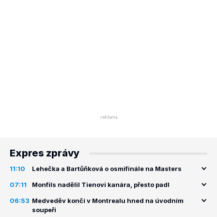
Expres zprávy
11:10
Lehečka a Bartůňková o osmifinále na Masters
07:11
Monfils nadělil Tienovi kanára, přesto padl
06:53
Medveděv končí v Montrealu hned na úvodním
soupeři