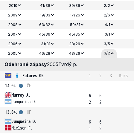
2010
41/38
39/36
2/2
2009
19/33
17/26
2/6
2008
63/32
59/31
4/1
2007
45/36
45/35
0/1
2006
31/31
28/26
3/5
3/2
2005
46/28
43/26
Odehrané zápasy
2005
Tvrdý p.
Futures 05
1
2
3
Kurs
14.04.
ČF
Murray A.
6
6
Junqueira D.
2
2
13.04.
OF
Junqueira D.
6
6
Nielsen F.
1
2