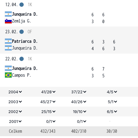
12.04.
1K
Junqueira D.
6
6
Zemlja G.
3
0
23.02.
OF
Patriarca D.
6
3
6
Junqueira D.
4
6
3
22.02.
1K
Junqueira D.
6
7
Campos P.
3
5
2004
41/28
37/22
4/5
2003
45/27
40/26
5/1
2002
25/15
19/10
6/5
-
2001
0/1
0/1
Celkem
432/343
402/310
30/30