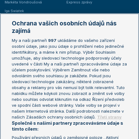
Markéta Vondroušová
Express zprávy
Iga Swiatek
Marie Bouzková
Ochrana vašich osobních údajů nás
Žebříčky
Kalendář turnajů
zajímá
My a naši partneři
997
ukládáme do vašeho zařízení
Žebříček ATP (muži)
Australian Open
osobní údaje, jako jsou údaje o prohlížení nebo jedinečné
Žebříček WTA (ženy)
French Open
identifikátory, a máme k nim přístup. Výběr Souhlasím
umožňuje, aby sledovací technologie podporovaly účely
Sázkařský žebříček
Wimbledon
uvedené v části My a naši partneři zpracováváme údaje za
US Open
účelem poskytování. Výběrem Zamítnout vše nebo
odvoláním svého souhlasu je zakážete. Pokud jsou
Turnaj mistrů
sledovací technologie zakázány, některé zobrazené
Turnaj mistryň
obsahy a reklamy pro vás nemusí být tolik relevantní. Tuto
Aktualní trendy
nabídku můžete kdykoli znovu zobrazit a změnit své volby
nebo souhlas odvolat kliknutím na odkaz Řízení předvoleb
ve spodní části webové stránky. Vaše volby se projeví v
Fotbalové přestupy
našem Internetová stránka. Další podrobnosti naleznete v
Livesport Daily
našich Zásadách ochrany osobních údajů.
Třetí strany
Společně s našimi partnery zpracováváme údaje s
LS Prague Open
tímto cílem:
Používání přesných údajů o zeměpisné poloze . Aktivní