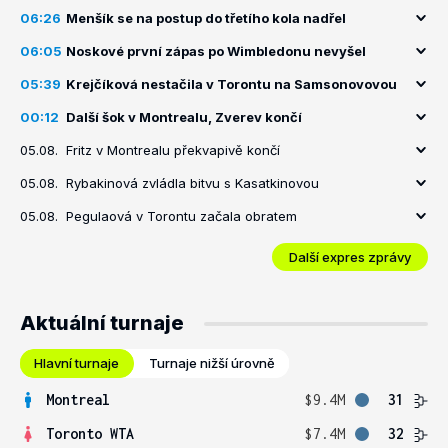
06:26
Menšík se na postup do třetího kola nadřel
06:05
Noskové první zápas po Wimbledonu nevyšel
05:39
Krejčíková nestačila v Torontu na Samsonovovou
00:12
Další šok v Montrealu, Zverev končí
05.08.
Fritz v Montrealu překvapivě končí
05.08.
Rybakinová zvládla bitvu s Kasatkinovou
05.08.
Pegulaová v Torontu začala obratem
Další expres zprávy
Aktuální turnaje
Hlavní turnaje
Turnaje nižší úrovně
Montreal
$9.4M
31
Toronto WTA
$7.4M
32