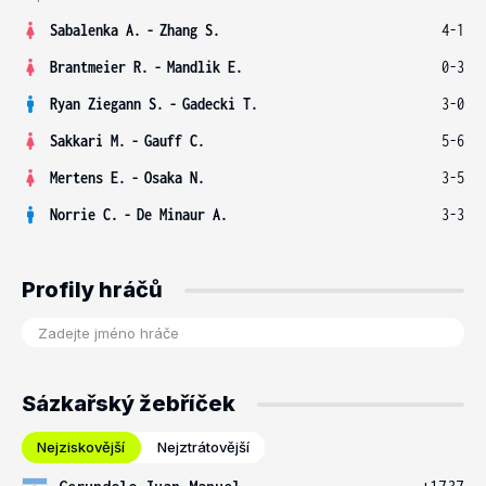
Sabalenka A.
-
Zhang S.
4-1
Brantmeier R.
-
Mandlik E.
0-3
Ryan Ziegann S.
-
Gadecki T.
3-0
Sakkari M.
-
Gauff C.
5-6
Mertens E.
-
Osaka N.
3-5
Norrie C.
-
De Minaur A.
3-3
Profily hráčů
Sázkařský žebříček
Nejziskovější
Nejztrátovější