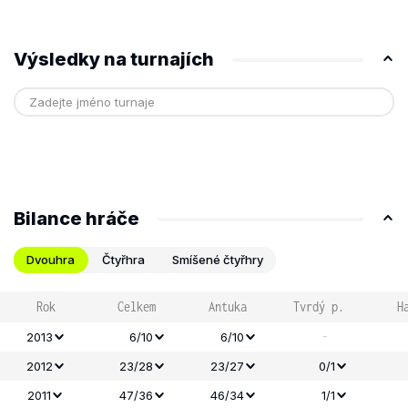
Výsledky na turnajích
Bilance hráče
Dvouhra
Čtyřhra
Smíšené čtyřhry
Rok
Celkem
Antuka
Tvrdý p.
H
-
2013
6/10
6/10
2012
23/28
23/27
0/1
2011
47/36
46/34
1/1