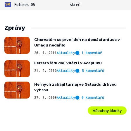
Futures 05
skreč
Zprávy
Chorvatům se první den na domácí antuce v
Umagu nedařilo
26. 7. 2011
Aktuality
1 komentář
Ferrero řádí dál, vítězí i v Acapulku
24. 2. 2010
Aktuality
5 komentářů
Hernych zahájil turnaj ve Gstaadu drtivou
výhrou
27. 7. 2009
Aktuality
0 komentářů
Všechny články