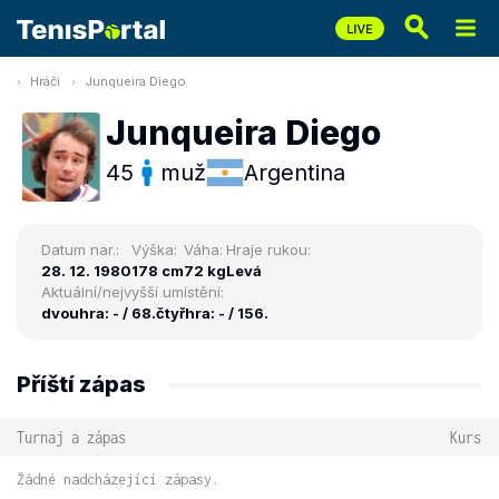
Hráči
Junqueira Diego
Junqueira Diego
45
muž
Argentina
Datum nar.:
Výška:
Váha:
Hraje rukou:
28. 12. 1980
178 cm
72 kg
Levá
Aktuální/nejvyšší umístění:
dvouhra: - / 68.
čtyřhra: - / 156.
Příští zápas
Turnaj a zápas
Kurs
Žádné nadcházející zápasy.